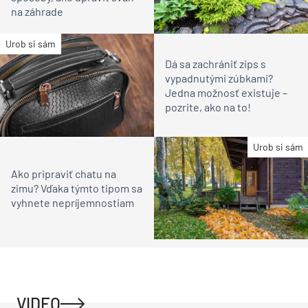
na záhrade
Urob si sám
Dá sa zachrániť zips s
vypadnutými zúbkami?
Jedna možnosť existuje –
pozrite, ako na to!
Urob si sám
Ako pripraviť chatu na
zimu? Vďaka týmto tipom sa
vyhnete nepríjemnostiam
VIDEO