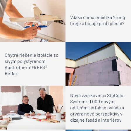
Vďaka čomu omietka Ytong
hreje a bojuje proti plesni?
Chytré riešenie izolácie so
sivým polystyrénom
Austrotherm GrEPS®
Reflex
Nová vzorkovnica StoColor
System s 1 000 novými
odtieňmi sa ľahko ovláda a
otvára nové perspektívy v
dizajne fasád a interiérov