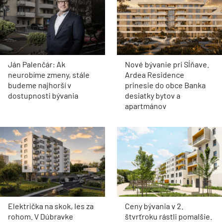
Ján Palenčár: Ak
Nové bývanie pri Sĺňave.
neurobíme zmeny, stále
Ardea Residence
budeme najhorší v
prinesie do obce Banka
dostupnosti bývania
desiatky bytov a
apartmánov
Električka na skok, les za
Ceny bývania v 2.
rohom. V Dúbravke
štvrťroku rástli pomalšie.