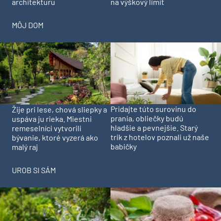
architekturu
na výškový limit
MÔJ DOM
Pridajte túto surovinu do
Žije pri lese, chová sliepky a
prania, obliečky budú
uspáva ju rieka. Miestni
hladšie a pevnejšie. Starý
remeselníci vytvorili
trik z hotelov poznali už naše
bývanie, ktoré vyzerá ako
babičky
malý raj
UROB SI SÁM