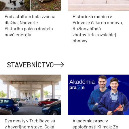
Pod asfaltom bola vzácna
Historická radnica v
dlažba. Nádvorie
Prievoze čaká na obnovu.
Pistoriho paláca dostalo
Ružinov hľadá
novú energiu
zhotoviteľa rozsiahlej
obnovy
STAVEBNÍCTVO
Dva mosty v Trebišove sú
Akadémia praxe v
v havarijnom stave. Čaká
spoločnosti Klimak: Zo