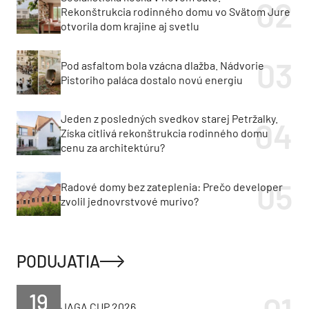
Rekonštrukcia rodinného domu vo Svätom Jure
otvorila dom krajine aj svetlu
Pod asfaltom bola vzácna dlažba. Nádvorie
Pistoriho paláca dostalo novú energiu
Jeden z posledných svedkov starej Petržalky.
Získa citlivá rekonštrukcia rodinného domu
cenu za architektúru?
Radové domy bez zateplenia: Prečo developer
zvolil jednovrstvové murivo?
PODUJATIA
19
JAGA CUP 2026