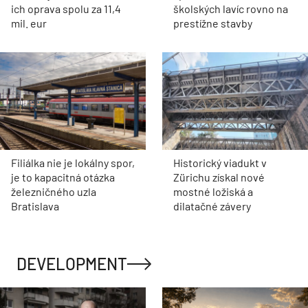
ich oprava spolu za 11,4
školských lavíc rovno na
mil. eur
prestížne stavby
Filiálka nie je lokálny spor,
Historický viadukt v
je to kapacitná otázka
Zürichu získal nové
železničného uzla
mostné ložiská a
Bratislava
dilatačné závery
DEVELOPMENT