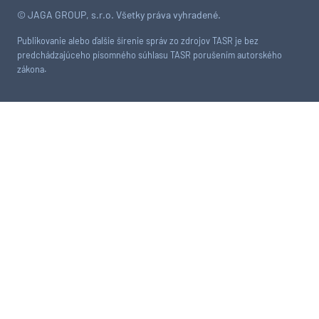
© JAGA GROUP, s.r.o. Všetky práva vyhradené.
Publikovanie alebo ďalšie šírenie správ zo zdrojov TASR je bez
predchádzajúceho písomného súhlasu TASR porušením autorského
zákona.