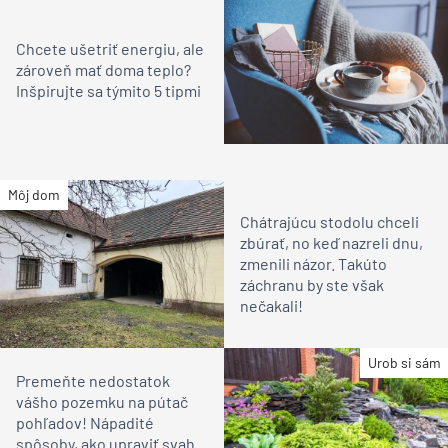
Chcete ušetriť energiu, ale
zároveň mať doma teplo?
Inšpirujte sa týmito 5 tipmi
Môj dom
Chátrajúcu stodolu chceli
zbúrať, no keď nazreli dnu,
zmenili názor. Takúto
záchranu by ste však
nečakali!
Urob si sám
Premeňte nedostatok
vášho pozemku na pútač
pohľadov! Nápadité
spôsoby, ako upraviť svah