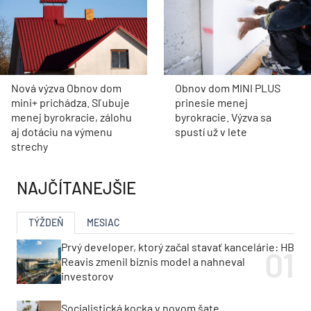
Nová výzva Obnov dom
Obnov dom MINI PLUS
mini+ prichádza. Sľubuje
prinesie menej
menej byrokracie, zálohu
byrokracie. Výzva sa
aj dotáciu na výmenu
spustí už v lete
strechy
NAJČÍTANEJŠIE
TÝŽDEŇ
MESIAC
Prvý developer, ktorý začal stavať kancelárie: HB
Reavis zmenil biznis model a nahneval
investorov
Socialistická kocka v novom šate.