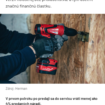
značnú finančnú čiastku.
Zdroj: Herman
V prvom polroku po predaji sa do servisu vráti menej ako
4% predaných náradí.