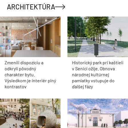
ARCHITEKTÚRA
Zmenili dispozíciu a
Historický park pri kaštieli
odkryli pôvodný
v Senici ožije. Obnova
charakter bytu.
národnej kultúrnej
Výsledkom je interiér plný
pamiatky vstupuje do
kontrastov
ďalšej fázy