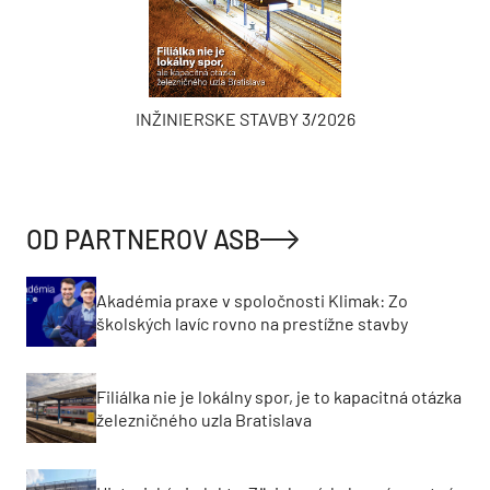
INŽINIERSKE STAVBY 3/2026
OD PARTNEROV ASB
Akadémia praxe v spoločnosti Klimak: Zo
školských lavíc rovno na prestížne stavby
Filiálka nie je lokálny spor, je to kapacitná otázka
železničného uzla Bratislava