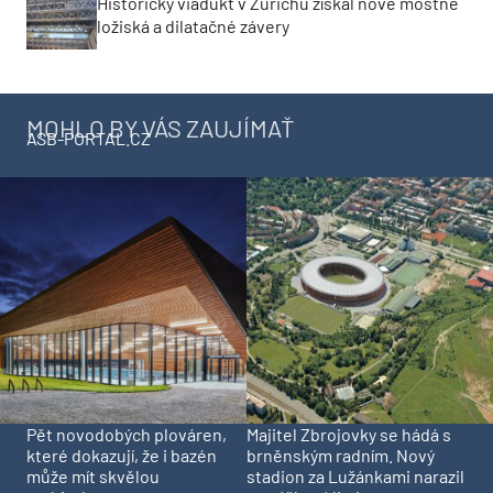
Historický viadukt v Zürichu získal nové mostné
ložiská a dilatačné závery
MOHLO BY VÁS ZAUJÍMAŤ
ASB-PORTAL.CZ
Pět novodobých plováren,
Majitel Zbrojovky se hádá s
které dokazují, že i bazén
brněnským radním. Nový
může mít skvělou
stadion za Lužánkami narazil