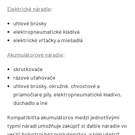
Elektrické náradie
:
uhlové brúsky
elektropneumatické kladivá
elektrické vŕtačky a miešadlá
Akumulátorové náradie
:
skrutkovače
rázové uťahovače
uhlové brúsky, okružné, chvostové a
priamočiare píly, elektropneumatické kladivo,
dúchadlo a iné
Kompatibilita akumulátorov medzi jednotlivými
typmi náradí umožňuje zakúpiť si ďalšie náradie vo
verzii holostroj bez príslušenstva, a tým ušetriť