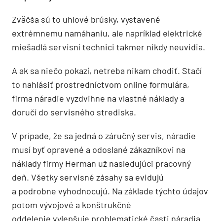
Zväčša sú to uhlové brúsky, vystavené
extrémnemu namáhaniu, ale napríklad elektrické
miešadlá servisní technici takmer nikdy neuvidia.
A ak sa niečo pokazí, netreba nikam chodiť. Stačí
to nahlásiť prostredníctvom online formulára,
firma náradie vyzdvihne na vlastné náklady a
doručí do servisného strediska.
V prípade, že sa jedná o záručný servis, náradie
musí byť opravené a odoslané zákazníkovi na
náklady firmy Herman už nasledujúci pracovný
deň. Všetky servisné zásahy sa evidujú
a podrobne vyhodnocujú. Na základe týchto údajov
potom vývojové a konštrukčné
oddelenie vylepšuje problematické časti náradia.