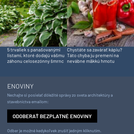
5 trvaliek s panašovanými
Chystáte sa zavárať kápiu?
listami, ktoré dodajú vášmu
Táto chyba ju premení na
záhonu celosezónny šmrnc
nevábne mäkkú hmotu
ENOVINY
Nechajte si posielať dôležité správy zo sveta architektúry a
stavebníctva emailom:
ODOBERAŤ BEZPLATNÉ ENOVINY
Odber je možné kedykoľvek zrušiť jedným kliknutím.