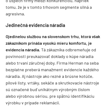
o úspech firmy medzi konkurenciou, napriek
tomu, že je v tomto trhovom segmente silná a
agresívna.
Jedinečná evidencia náradia
Ojedinelou službou na slovenskom trhu, ktorá však
zákazníkom prináša vysokú mieru komfortu, je
evidencia náradia.
Tá zákazníka odbremeňuje od
povinnosti preukazovať doklady o kúpe náradia
alebo trvaní záručnej doby. Firma Herman na seba
bezplatne preberá manažment evidencie každého
náradia. Aj nástroje ako rezné a brúsne kotúče,
pílové listy, vrtáky, sekáče a skrutkovacie nástroje
sú označené buď unikátnym výrobným číslom
alebo výrobnou sériou, pre spätnú identifikáciu
výrobku v prípade reklamácií.