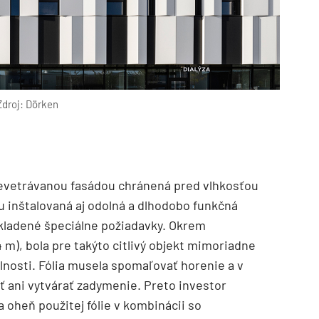
Zdroj: Dörken
revetrávanou fasádou chránená pred vlhkosťou
iu inštalovaná aj odolná a dlhodobo funkčná
kladené špeciálne požiadavky. Okrem
 m), bola pre takýto citlivý objekt mimoriadne
olnosti. Fólia musela spomaľovať horenie a v
 ani vytvárať zadymenie. Preto investor
 oheň použitej fólie v kombinácii so