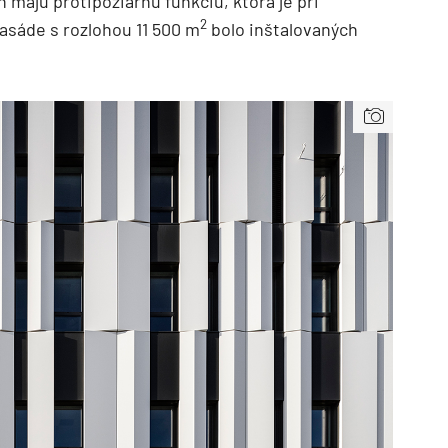
eň majú protipožiarnu funkciu, ktorá je pri
2
fasáde s rozlohou 11 500 m
bolo inštalovaných
TZB HAUSTECHNIK 3/2026