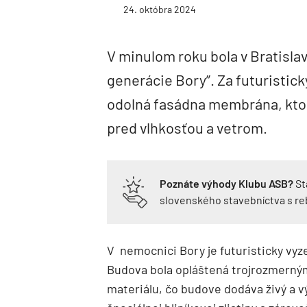
24. októbra 2024
V minulom roku bola v Bratisla
generácie Bory”. Za futuristick
odolná fasádna membrána, ktorá
pred vlhkosťou a vetrom.
Poznáte výhody Klubu ASB?
St
slovenského stavebníctva s r
V nemocnici Bory je futuristicky vyz
Budova bola opláštená trojrozmerný
materiálu, čo budove dodáva živý a v