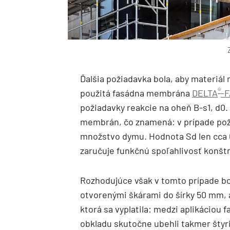
Ďalšia požiadavka bola, aby materiál 
®
použitá fasádna membrána
DELTA
-
požiadavky reakcie na oheň B-s1, d0. 
membrán, čo znamená: v prípade pož
množstvo dymu. Hodnota Sd len cca 0
zaručuje funkčnú spoľahlivosť konštr
Rozhodujúce však v tomto prípade bo
otvorenými škárami do šírky 50 mm, a
ktorá sa vyplatila: medzi aplikácio
obkladu skutočne ubehli takmer štyr