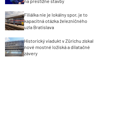
na prestížne stavby
Filiálka nie je lokálny spor, je to
kapacitná otázka železničného
uzla Bratislava
Historický viadukt v Zürichu získal
nové mostné ložiská a dilatačné
závery