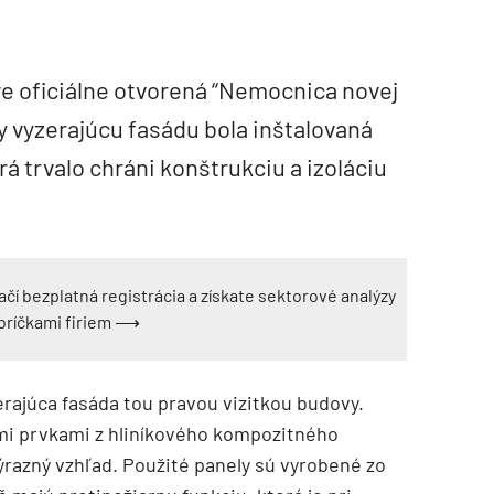
ve oficiálne otvorená “Nemocnica novej
y vyzerajúcu fasádu bola inštalovaná
 trvalo chráni konštrukciu a izoláciu
ačí bezplatná registrácia a získate sektorové analýzy
ebríčkami firiem ⟶
erajúca fasáda tou pravou vizitkou budovy.
mi prvkami z hliníkového kompozitného
ýrazný vzhľad. Použité panely sú vyrobené zo