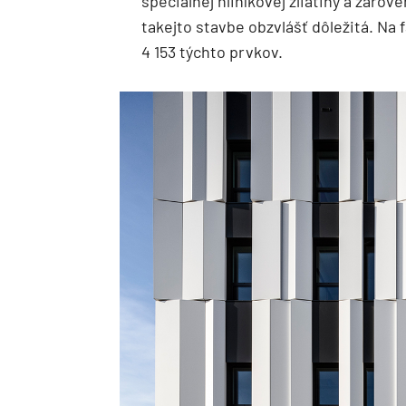
špeciálnej hliníkovej zliatiny a zárov
takejto stavbe obzvlášť dôležitá. Na 
4 153 týchto prvkov.