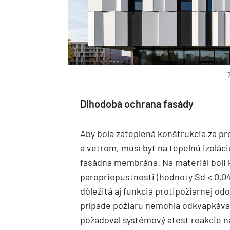
Dlhodobá ochrana fasády
Aby bola zateplená konštrukcia za p
a vetrom, musí byť na tepelnú izolác
fasádna membrána. Na materiál boli 
paropriepustnosti (hodnoty Sd < 0,04
dôležitá aj funkcia protipožiarnej od
prípade požiaru nemohla odkvapkávať
požadoval systémový atest reakcie na