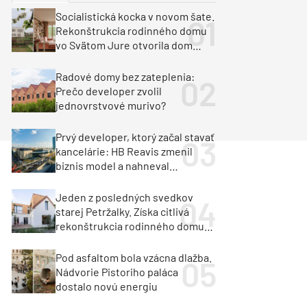
y
Klimatizácia a vetranie
Socialistická kocka v novom šate.
urz Milan Murcka
Rekonštrukcia rodinného domu
vo Svätom Jure otvorila dom
krajine aj svetlu
Radové domy bez zateplenia:
Prečo developer zvolil
jednovrstvové murivo?
Prvý developer, ktorý začal stavať
kancelárie: HB Reavis zmenil
biznis model a nahneval
investorov
Jeden z posledných svedkov
starej Petržalky. Získa citlivá
rekonštrukcia rodinného domu
cenu za architektúru?
Pod asfaltom bola vzácna dlažba.
Nádvorie Pistoriho paláca
dostalo novú energiu