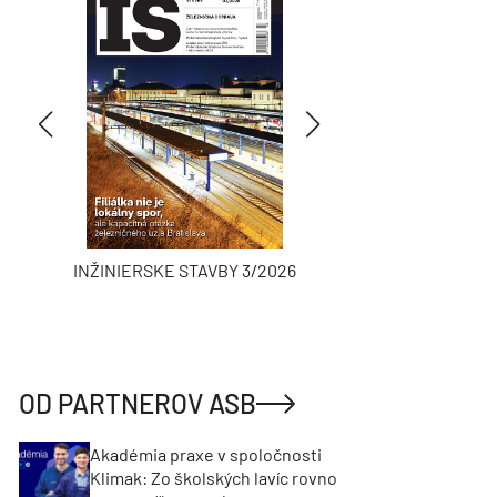
INŽINIERSKE STAVBY 3/2026
ASB
OD PARTNEROV ASB
Akadémia praxe v spoločnosti
Klimak: Zo školských lavíc rovno