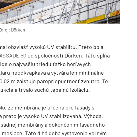
Zdroj: Dörken
mal obzvlášť vysokú UV stabilitu. Preto bola
FASSADE 50
od spoločnosti Dörken. Táto spĺňa
Ide o najvyššiu triedu ťažko horľavých
iaru neodkvapkáva a vytvára len minimálne
,02 m zaisťuje paropriepustnosť zvnútra. To
ukcie a trvalo suchú tepelnú izoláciu.
lo, že membrána je určená pre fasády s
 preto je vysoko UV stabilizovaná. Výhoda,
u fasádnej membrány a dokončením fasádneho
i mesiace. Táto dlhá doba vystavenia voľným