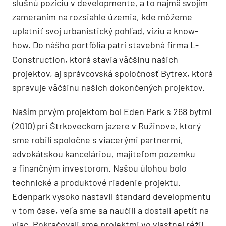
slušnú pozíciu v developmente, a to najmä svojím
zameraním na rozsiahle územia, kde môžeme
uplatniť svoj urbanistický pohľad, víziu a know-
how. Do nášho portfólia patrí stavebná firma L-
Construction, ktorá stavia väčšinu našich
projektov, aj správcovská spoločnosť Bytrex, ktorá
spravuje väčšinu našich dokončených projektov.
Naším prvým projektom bol Eden Park s 268 bytmi
(2010) pri Štrkoveckom jazere v Ružinove, ktorý
sme robili spoločne s viacerými partnermi,
advokátskou kanceláriou, majiteľom pozemku
a finančným investorom. Našou úlohou bolo
technické a produktové riadenie projektu.
Edenpark vysoko nastavil štandard developmentu
v tom čase, veľa sme sa naučili a dostali apetít na
viac. Pokračovali sme projektmi vo vlastnej réžii.