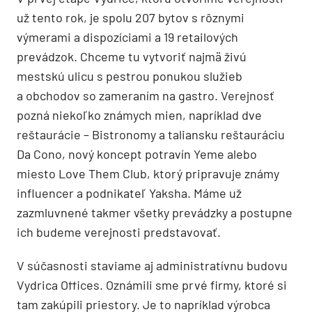
už tento rok, je spolu 207 bytov s rôznymi
výmerami a dispozíciami a 19 retailových
prevádzok. Chceme tu vytvoriť najmä živú
mestskú ulicu s pestrou ponukou služieb
a obchodov so zameraním na gastro. Verejnosť
pozná niekoľko známych mien, napríklad dve
reštaurácie – Bistronomy a taliansku reštauráciu
Da Cono, nový koncept potravín Yeme alebo
miesto Love Them Club, ktorý pripravuje známy
influencer a podnikateľ Yaksha. Máme už
zazmluvnené takmer všetky prevádzky a postupne
ich budeme verejnosti predstavovať.
V súčasnosti staviame aj administratívnu budovu
Vydrica Offices. Oznámili sme prvé firmy, ktoré si
tam zakúpili priestory. Je to napríklad výrobca