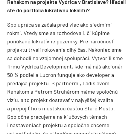
Rehákom na projekte Vydrica v Bratislave? Hľadali
ste do portfólia lukratívnu lokalitu?
Spolupráca sa začala pred viac ako siedmimi
rokmi. Vtedy sme sa rozhodovali, či kúpime
ponúkané lukratívne pozemky. Pre náročnosť
projektu trvali rokovania dlhý čas. Nakoniec sme
sa dohodli na vzájomnej spolupráci. Vytvorili sme
firmu Vydrica Development, kde má náš akcionár
50 % podiel a Lucron funguje ako developer a
predajca projektu. S partnermi, Ladislavom
Rehákom a Petrom Struhárom máme spoločnú
víziu, a to projekt dostavať v najvyššej kvalite
a prepojiť ho s mestskou časťou Staré Mesto.
Spoločne pracujeme na kľúčových témach
i nastaveniach projektu a spoločne chceme
vytvoriť niečo, čo si budúce generácie všimnú.