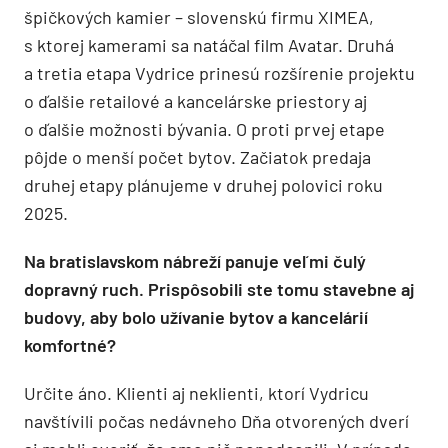
špičkových kamier – slovenskú firmu XIMEA,
s ktorej kamerami sa natáčal film Avatar. Druhá
a tretia etapa Vydrice prinesú rozšírenie projektu
o ďalšie retailové a kancelárske priestory aj
o ďalšie možnosti bývania. O proti prvej etape
pôjde o menší počet bytov. Začiatok predaja
druhej etapy plánujeme v druhej polovici roku
2025.
Na bratislavskom nábreží panuje veľmi čulý
dopravný ruch. Prispôsobili ste tomu stavebne aj
budovy, aby bolo užívanie bytov a kancelárií
komfortné?
Určite áno. Klienti aj neklienti, ktorí Vydricu
navštívili počas nedávneho Dňa otvorených dverí