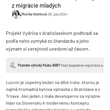
z migrácie mladých
Monika Voleková
-
30. júla 2024
Projekt Vydrica v bratislavskom podhradí sa
podľa neho vymyká zo štandardu a jeho
význam si verejnosť uvedomí až časom.
Poznáte výhody Klubu ASB?
Stačí bezplatná registrácia a zí
Lucron je úspešný bežec na dlhé trate, ktorou je
najmä hromadná bytová výstavba v Bratislave a v
Trnave. Ako jeden z mála developerov sa výrazne
hlási na Slovensku k modernému konceptu
komerčného nájomného bývania a v prípade