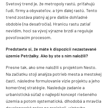
Svetový trend je, že metropoly rastú, priťahujú
ľudí, firmy a obyvateľov, a tým ďalej rastú. Tento
trend zostáva platný aj pre ďalšie dohľadné
obdobie (na desaťročia). Hranicu rastu zatiaľ
nevidím, hoci sa vývoj výrazne brzdí a reguluje
povoľovacím procesom.
Predstavte si, že máte k dispozícii nezastavané
územie Petržalky. Ako by ste s ním naložili?
Presne tak, ako sme naložili s projektom Nesto.
Na začiatku stojí analýza potrieb mesta a mestskej
časti, následne formulovanie vízie projektu a jeho
komerčnej stratégie. Nasleduje zadanie a
urbanistická súťaž o najlepší koncept riešeného
územia a potom systematická, dlhodobá a mravčia
developerská práca na projekcii, výstavbe