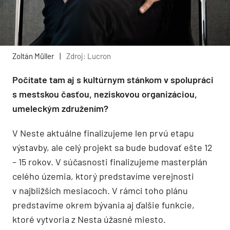
Zoltán Müller
|
Zdroj: Lucron
Počítate tam aj s kultúrnym stánkom v spolupráci
s mestskou časťou, neziskovou organizáciou,
umeleckým združením?
V Neste aktuálne finalizujeme len prvú etapu
výstavby, ale celý projekt sa bude budovať ešte 12
– 15 rokov. V súčasnosti finalizujeme masterplán
celého územia, ktorý predstavíme verejnosti
v najbližších mesiacoch. V rámci toho plánu
predstavíme okrem bývania aj ďalšie funkcie,
ktoré vytvoria z Nesta úžasné miesto.