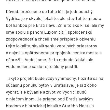
Dôvod, prečo sme do toho išli, je jednoduchý.
Vydrica je v skvelej lokalite, ale stav tohto miesta
bol hanbou pre Bratislavu. Znie to ako klišé, ale my
sme spolu s pánom Luxom cítili spoločenskú
zodpovednosť a chceli sme prispieť k oživeniu
tejto lokality, skvalitneniu verejných priestorov
a najmä k opätovnému prepojeniu centra mesta a
nábrežia. Vedeli sme, že to nebude ľahké, ale
vedome sme sa do tejto úlohy pustili.
Takýto projekt bude vždy výnimočný. Pozrite sa na
súčasnú ponuku bytov v Bratislave, je si z čoho
vybrať, ale bývanie a život vo Vydrici budú
o niečom inom. Je priamo pod Bratislavským
hradom v historickej lokalite Starého Mesta s