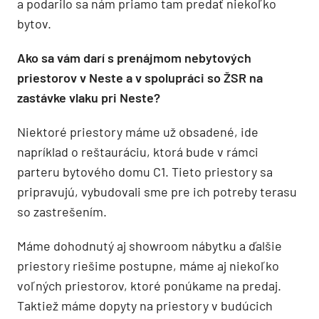
a podarilo sa nám priamo tam predať niekoľko
bytov.
Ako sa vám darí s prenájmom nebytových
priestorov v Neste a v spolupráci so ŽSR na
zastávke vlaku pri Neste?
Niektoré priestory máme už obsadené, ide
napríklad o reštauráciu, ktorá bude v rámci
parteru bytového domu C1. Tieto priestory sa
pripravujú, vybudovali sme pre ich potreby terasu
so zastrešením.
Máme dohodnutý aj showroom nábytku a ďalšie
priestory riešime postupne, máme aj niekoľko
voľných priestorov, ktoré ponúkame na predaj.
Taktiež máme dopyty na priestory v budúcich