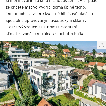
si mohli overiť, že sme nič nepodcenili. V prípade,
že chcete mať vo Vydrici doma úplné ticho,
jednoducho zavriete kvalitné hliníkové okná so
špeciálne upravovaným akustickým sklami.
O čerstvý vzduch sa automaticky stará
klimatizovaná, centrálna vzduchotechnika.