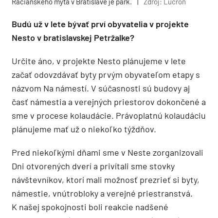
Račianskeho mýta v Bratislave je park.
|
Zdroj: Lucron
Budú už v lete bývať prví obyvatelia v projekte
Nesto v bratislavskej Petržalke?
Určite áno, v projekte Nesto plánujeme v lete
začať odovzdávať byty prvým obyvateľom etapy s
názvom Na námestí. V súčasnosti sú budovy aj
časť námestia a verejných priestorov dokončené a
sme v procese kolaudácie. Právoplatnú kolaudáciu
plánujeme mať už o niekoľko týždňov.
Pred niekoľkými dňami sme v Neste zorganizovali
Dni otvorených dverí a privítali sme stovky
návštevníkov, ktorí mali možnosť prezrieť si byty,
námestie, vnútrobloky a verejné priestranstvá.
K našej spokojnosti boli reakcie nadšené