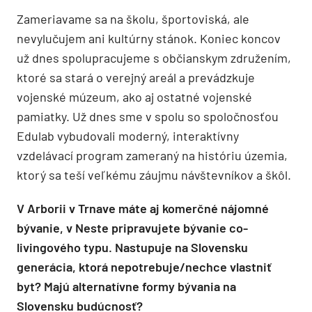
Zameriavame sa na školu, športoviská, ale
nevylučujem ani kultúrny stánok. Koniec koncov
už dnes spolupracujeme s občianskym združením,
ktoré sa stará o verejný areál a prevádzkuje
vojenské múzeum, ako aj ostatné vojenské
pamiatky. Už dnes sme v spolu so spoločnosťou
Edulab vybudovali moderný, interaktívny
vzdelávací program zameraný na históriu územia,
ktorý sa teší veľkému záujmu návštevníkov a škôl.
V Arborii v Trnave máte aj komerčné nájomné
bývanie, v Neste pripravujete bývanie co-
livingového typu. Nastupuje na Slovensku
generácia, ktorá nepotrebuje/nechce vlastniť
byt? Majú alternatívne formy bývania na
Slovensku budúcnosť?