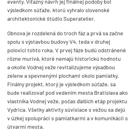
eventy. Víťazný návrh jej finálnej podoby bol
výsledkom súťaže, ktorú vyhralo slovenské
architektonické štúdio Superatelier.
Obnova je rozdelená do troch fáz a prvá sa začne
spolu s výstavbou budovy V4, teda v druhej
polovici tohto roka. V prvej fáze budú odstránené
rôzne murivá, ktoré nemajú historickú hodnotu
a okolie Vodnej veže revitalizujeme výsadbou
zelene a spevnenými plochami okolo pamiatky.
Finálny projekt, ktorý je výsledkom súťaže, sa
bude realizovať pod vedením mesta Bratislava ako
vlastníka Vodnej veže, počas ďalších etáp projektu
Vydrica. Všetky aktivity súvisiace s vežou sa dejú
v úzkej spolupráci s pamiatkarmi a v komunikácii s
útvarmi mesta.