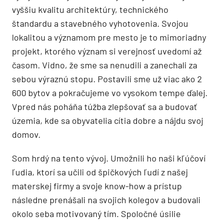
vyššiu kvalitu architektúry, technického
štandardu a stavebného vyhotovenia. Svojou
lokalitou a významom pre mesto je to mimoriadny
projekt, ktorého význam si verejnosť uvedomí až
časom. Vidno, že sme sa nenudili a zanechali za
sebou výraznú stopu. Postavili sme už viac ako 2
600 bytov a pokračujeme vo vysokom tempe ďalej.
Vpred nás poháňa túžba zlepšovať sa a budovať
územia, kde sa obyvatelia cítia dobre a nájdu svoj
domov.
Som hrdý na tento vývoj. Umožnili ho naši kľúčoví
ľudia, ktorí sa učili od špičkových ľudí z našej
materskej firmy a svoje know-how a prístup
následne prenášali na svojich kolegov a budovali
okolo seba motivovaný tím. Spoločné úsilie