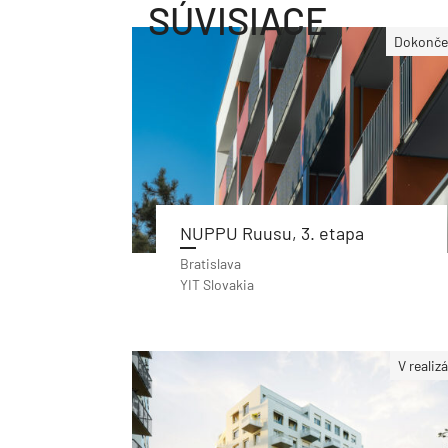
SÚVISIACE
Dokonče
NUPPU Ruusu, 3. etapa
Bratislava
YIT Slovakia
V realizá