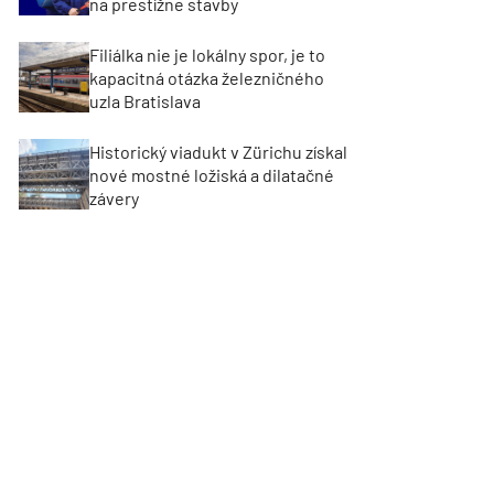
na prestížne stavby
Filiálka nie je lokálny spor, je to
kapacitná otázka železničného
uzla Bratislava
Historický viadukt v Zürichu získal
nové mostné ložiská a dilatačné
závery