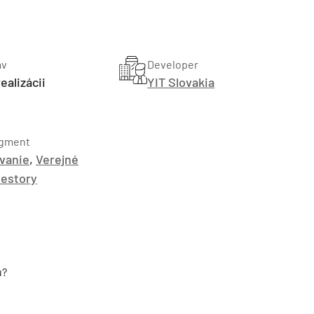
av
Developer
realizácii
YIT Slovakia
gment
vanie
,
Verejné
TZB HAUSTECHNIK 3/2026
iestory
u?