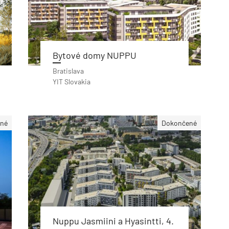
Bytové domy NUPPU
Bratislava
YIT Slovakia
né
Dokončené
Nuppu Jasmiini a Hyasintti, 4.