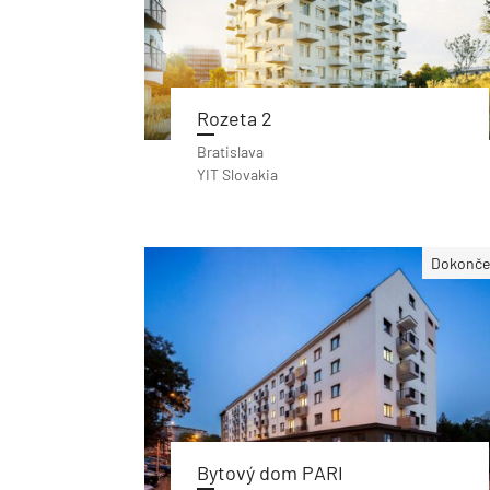
Rozeta 2
Bratislava
YIT Slovakia
Dokonče
Bytový dom PARI