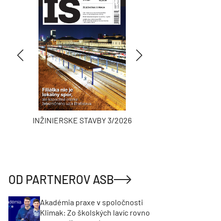
INŽINIERSKE STAVBY 3/2026
ASB
OD PARTNEROV ASB
Akadémia praxe v spoločnosti
Klimak: Zo školských lavíc rovno