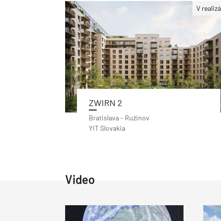
V realizá
ZWIRN 2
Bratislava - Ružinov
YIT Slovakia
Video