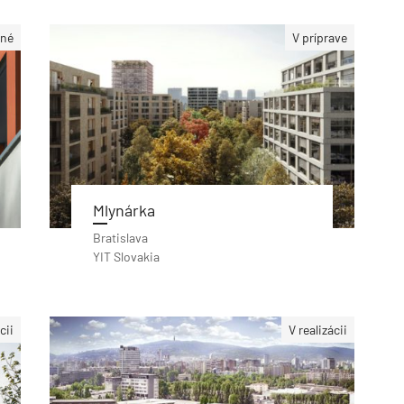
né
V príprave
Mlynárka
Bratislava
YIT Slovakia
cii
V realizácii