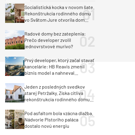
y
Klimatizácia a vetranie
Socialistická kocka v novom šate.
urz Milan Murcka
Rekonštrukcia rodinného domu
vo Svätom Jure otvorila dom
krajine aj svetlu
Radové domy bez zateplenia:
Prečo developer zvolil
jednovrstvové murivo?
Prvý developer, ktorý začal stavať
kancelárie: HB Reavis zmenil
biznis model a nahneval
investorov
Jeden z posledných svedkov
starej Petržalky. Získa citlivá
rekonštrukcia rodinného domu
cenu za architektúru?
Pod asfaltom bola vzácna dlažba.
Nádvorie Pistoriho paláca
dostalo novú energiu