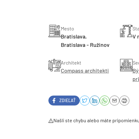
Mesto
St
Bratislava,
V 
Bratislava - Ružinov
Architekt
Se
Compass architekti
Bý
pr
ZDIEĽAŤ
Našli ste chybu alebo máte pripomienk