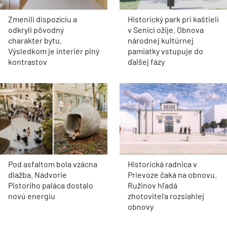
Zmenili dispozíciu a
Historický park pri kaštieli
odkryli pôvodný
v Senici ožije. Obnova
charakter bytu.
národnej kultúrnej
Výsledkom je interiér plný
pamiatky vstupuje do
kontrastov
ďalšej fázy
Pod asfaltom bola vzácna
Historická radnica v
dlažba. Nádvorie
Prievoze čaká na obnovu.
Pistoriho paláca dostalo
Ružinov hľadá
novú energiu
zhotoviteľa rozsiahlej
obnovy