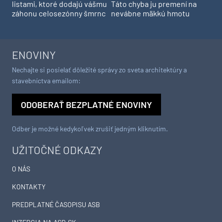
listami, ktoré dodajú vášmu
Táto chyba ju premení na
záhonu celosezónny šmrnc
nevábne mäkkú hmotu
ENOVINY
Nechajte si posielať dôležité správy zo sveta architektúry a
stavebníctva emailom:
ODOBERAŤ BEZPLATNÉ ENOVINY
Odber je možné kedykoľvek zrušiť jedným kliknutím.
UŽITOČNÉ ODKAZY
O NÁS
KONTAKTY
PREDPLATNÉ ČASOPISU ASB