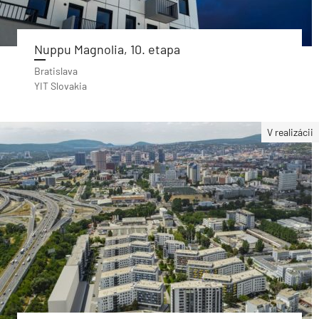
Nuppu Magnolia, 10. etapa
Bratislava
YIT Slovakia
V realizácii