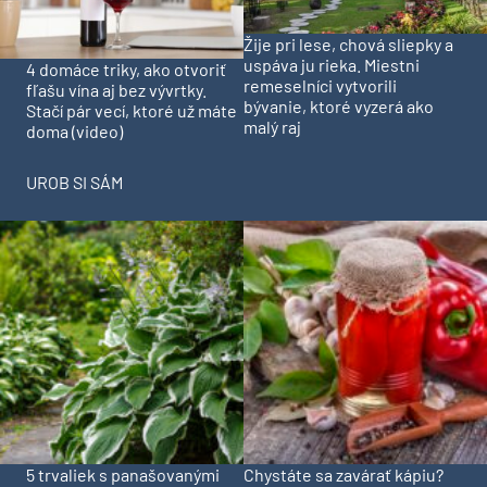
Žije pri lese, chová sliepky a
uspáva ju rieka. Miestni
4 domáce triky, ako otvoriť
remeselníci vytvorili
fľašu vína aj bez vývrtky.
bývanie, ktoré vyzerá ako
Stačí pár vecí, ktoré už máte
malý raj
doma (video)
UROB SI SÁM
5 trvaliek s panašovanými
Chystáte sa zavárať kápiu?