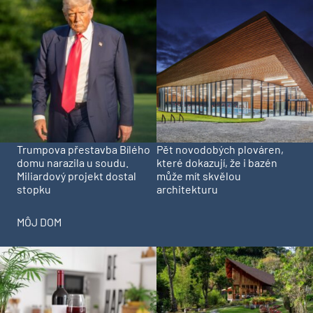
Trumpova přestavba Bílého
Pět novodobých plováren,
domu narazila u soudu.
které dokazují, že i bazén
Miliardový projekt dostal
může mít skvělou
stopku
architekturu
MÔJ DOM