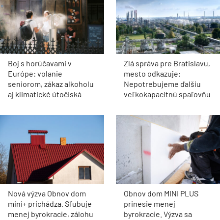
Boj s horúčavami v
Zlá správa pre Bratislavu,
Európe: volanie
mesto odkazuje:
seniorom, zákaz alkoholu
Nepotrebujeme ďalšiu
aj klimatické útočiská
veľkokapacitnú spaľovňu
Nová výzva Obnov dom
Obnov dom MINI PLUS
mini+ prichádza. Sľubuje
prinesie menej
menej byrokracie, zálohu
byrokracie. Výzva sa