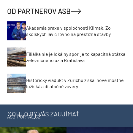
OD PARTNEROV ASB
Akadémia praxe v spoločnosti Klimak: Zo
školských lavíc rovno na prestížne stavby
Filiálka nie je lokálny spor, je to kapacitná otázka
železničného uzla Bratislava
Historický viadukt v Zürichu získal nové mostné
ložiská a dilatačné závery
MOHLO BY VÁS ZAUJÍMAŤ
ASB-PORTAL.CZ