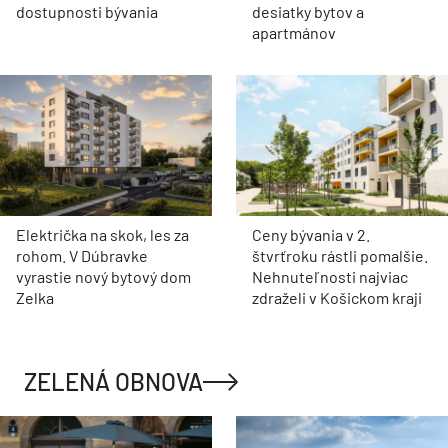
dostupnosti bývania
desiatky bytov a
apartmánov
Električka na skok, les za
Ceny bývania v 2.
rohom. V Dúbravke
štvrťroku rástli pomalšie.
vyrastie nový bytový dom
Nehnuteľnosti najviac
Zelka
zdraželi v Košickom kraji
ZELENÁ OBNOVA