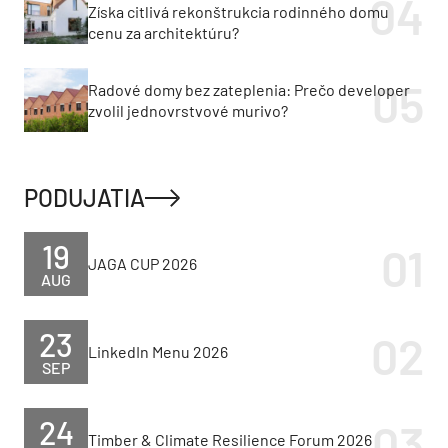
Získa citlivá rekonštrukcia rodinného domu
cenu za architektúru?
Radové domy bez zateplenia: Prečo developer
zvolil jednovrstvové murivo?
PODUJATIA
19
JAGA CUP 2026
AUG
23
LinkedIn Menu 2026
SEP
24
Timber & Climate Resilience Forum 2026