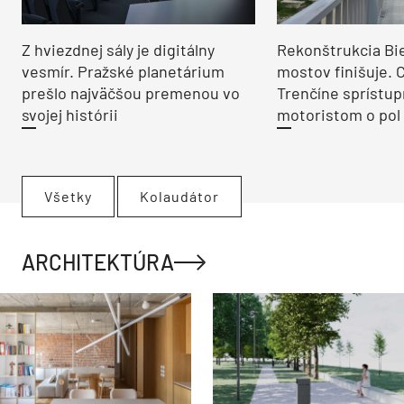
Z hviezdnej sály je digitálny
Rekonštrukcia Bi
vesmír. Pražské planetárium
mostov finišuje. 
prešlo najväčšou premenou vo
Trenčíne sprístup
svojej histórii
motoristom o pol 
Všetky
Kolaudátor
ARCHITEKTÚRA