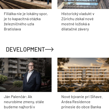
Filiálka nie je lokálny spor,
Historický viadukt v
je to kapacitná otázka
Zürichu získal nové
železničného uzla
mostné ložiská a
Bratislava
dilatačné závery
DEVELOPMENT
Ján Palenčár: Ak
Nové bývanie pri Sĺňave.
neurobíme zmeny, stále
Ardea Residence
budeme najhorší v
prinesie do obce Banka