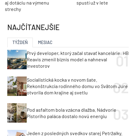
aj dotáciu na výmenu
spustí už v lete
strechy
NAJČÍTANEJŠIE
TÝŽDEŇ
MESIAC
Prvý developer, ktorý začal stavať kancelárie: HB
Reavis zmenil biznis model a nahneval
investorov
Socialistická kocka v novom šate.
Rekonštrukcia rodinného domu vo Svätom Jure
otvorila dom krajine aj svetlu
Pod asfaltom bola vzácna dlažba. Nádvorie
Pistoriho paláca dostalo novú energiu
Jeden z posledných svedkov starej Petržalky.