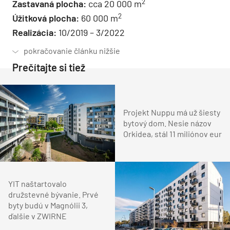
2
Zastavaná plocha:
cca 20 000 m
2
Úžitková plocha:
60 000 m
Realizácia:
10/2019 – 3/2022
Prečítajte si tiež
Projekt Nuppu má už šiesty
bytový dom. Nesie názov
Orkidea, stál 11 miliónov eur
YIT naštartovalo
družstevné bývanie. Prvé
byty budú v Magnólii 3,
ďalšie v ZWIRNE