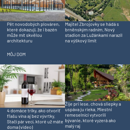
Pět novodobých plováren,
Majitel Zbrojovky se hádá s
které dokazují, že i bazén
brněnským radním. Nový
může mít skvělou
stadion za Lužánkami narazil
architekturu
na výškový limit
MÔJ DOM
Žije pri lese, chová sliepky a
uspáva ju rieka. Miestni
4 domáce triky, ako otvoriť
remeselníci vytvorili
fľašu vína aj bez vývrtky.
bývanie, ktoré vyzerá ako
Stačí pár vecí, ktoré už máte
malý raj
doma (video)