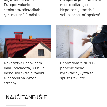
Európe: volanie
mesto odkazuje:
seniorom, zákaz alkoholu
Nepotrebujeme ďalšiu
aj klimatické útočiská
veľkokapacitnú spaľovňu
Nová výzva Obnov dom
Obnov dom MINI PLUS
mini+ prichádza. Sľubuje
prinesie menej
menej byrokracie, zálohu
byrokracie. Výzva sa
aj dotáciu na výmenu
spustí už v lete
strechy
NAJČÍTANEJŠIE