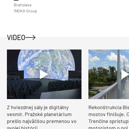
Bratislava
INGKA Group
VIDEO
Z hviezdnej sály je digitálny
Rekonštrukcia Bi
vesmír. Pražské planetárium
mostov finišuje. 
prešlo najväčšou premenou vo
Trenčíne sprístup
svojej histórii
motoristom o pol 