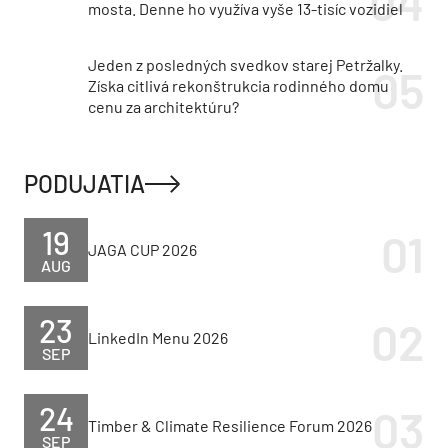
mosta. Denne ho využíva vyše 13-tisíc vozidiel
Jeden z posledných svedkov starej Petržalky.
Získa citlivá rekonštrukcia rodinného domu
cenu za architektúru?
PODUJATIA
19
JAGA CUP 2026
AUG
23
LinkedIn Menu 2026
SEP
24
Timber & Climate Resilience Forum 2026
SEP