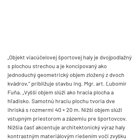
„Objekt viacúčelovej športovej haly je dvojpodlažný
s plochou strechou a je koncipovaný ako
jednoduchý geometrický objem zložený z dvoch
kvádrov,“ približuje stavbu Ing. Mgr. art. Ľubomír
Fuňa. „Vyšší objem slúži ako hracia plocha a
hľadisko. Samotnú hraciu plochu tvoria dve
ihriská s rozmermi 40 × 20 m. Nižší objem slúži
vstupným priestorom a zázemiu pre športovcov.
Nižšia časť akcentuje architektonický výraz haly
kontrastným materiálovým riešením voči zvyšku