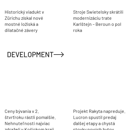
Historický viadukt v
Stroje Swietelsky skrátili
Zürichu získal nové
modernizáciu trate
mostné ložiská a
Karlštejn – Beroun o pol
dilatačné závery
roka
DEVELOPMENT
Ceny bývania v 2.
Projekt Rakyta napreduje.
štvrťroku rástli pomalšie.
Lucron spustil predaj
Nehnuteľnosti najviac
ďalšej etapy a chystá
zdraželi v Košickom kraji
stovky nových bytov