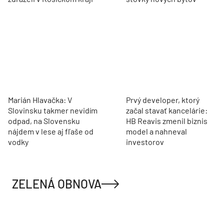
Marián Hlavačka: V
Prvý developer, ktorý
Slovinsku takmer nevidím
začal stavať kancelárie:
odpad, na Slovensku
HB Reavis zmenil biznis
nájdem v lese aj fľaše od
model a nahneval
vodky
investorov
ZELENÁ OBNOVA