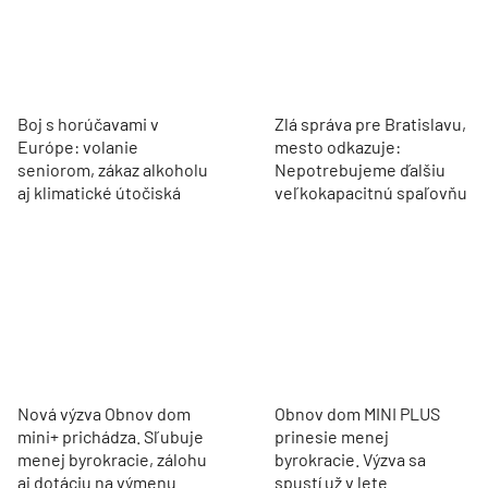
Boj s horúčavami v
Zlá správa pre Bratislavu,
Európe: volanie
mesto odkazuje:
seniorom, zákaz alkoholu
Nepotrebujeme ďalšiu
aj klimatické útočiská
veľkokapacitnú spaľovňu
Nová výzva Obnov dom
Obnov dom MINI PLUS
mini+ prichádza. Sľubuje
prinesie menej
menej byrokracie, zálohu
byrokracie. Výzva sa
aj dotáciu na výmenu
spustí už v lete