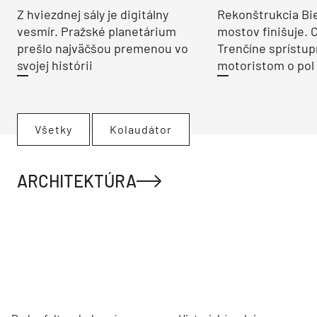
Z hviezdnej sály je digitálny
Rekonštrukcia Bi
vesmír. Pražské planetárium
mostov finišuje. 
prešlo najväčšou premenou vo
Trenčíne sprístup
svojej histórii
motoristom o pol 
Všetky
Kolaudátor
ARCHITEKTÚRA