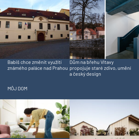
Babiš chce změnit využití
Dům na břehu Vltavy
známého paláce nad Prahou
propojuje staré zdivo, umění
a český design
MÔJ DOM