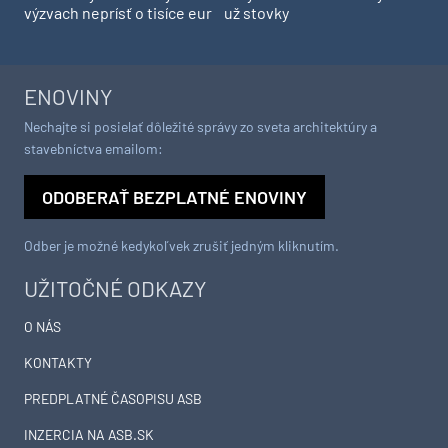
výzvach neprísť o tisíce eur
už stovky
ENOVINY
Nechajte si posielať dôležité správy zo sveta architektúry a
stavebníctva emailom:
ODOBERAŤ BEZPLATNÉ ENOVINY
Odber je možné kedykoľvek zrušiť jedným kliknutím.
UŽITOČNÉ ODKAZY
O NÁS
KONTAKTY
PREDPLATNÉ ČASOPISU ASB
INZERCIA NA ASB.SK