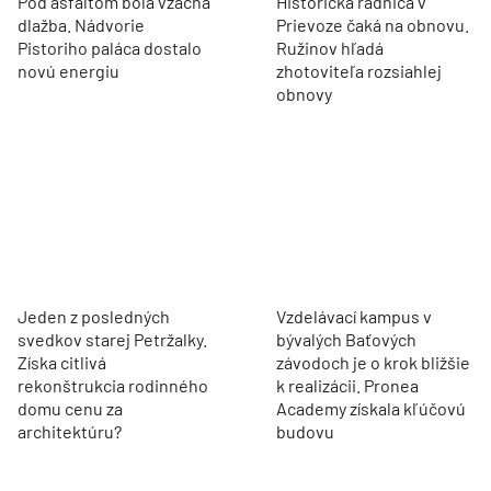
Pod asfaltom bola vzácna
Historická radnica v
dlažba. Nádvorie
Prievoze čaká na obnovu.
Pistoriho paláca dostalo
Ružinov hľadá
novú energiu
zhotoviteľa rozsiahlej
obnovy
Jeden z posledných
Vzdelávací kampus v
svedkov starej Petržalky.
bývalých Baťových
Získa citlivá
závodoch je o krok bližšie
rekonštrukcia rodinného
k realizácii. Pronea
domu cenu za
Academy získala kľúčovú
architektúru?
budovu