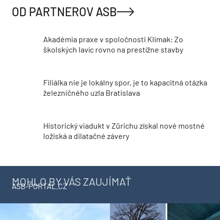
OD PARTNEROV ASB
Akadémia praxe v spoločnosti Klimak: Zo
školských lavíc rovno na prestížne stavby
Filiálka nie je lokálny spor, je to kapacitná otázka
železničného uzla Bratislava
Historický viadukt v Zürichu získal nové mostné
ložiská a dilatačné závery
MOHLO BY VÁS ZAUJÍMAŤ
ASB-PORTAL.CZ