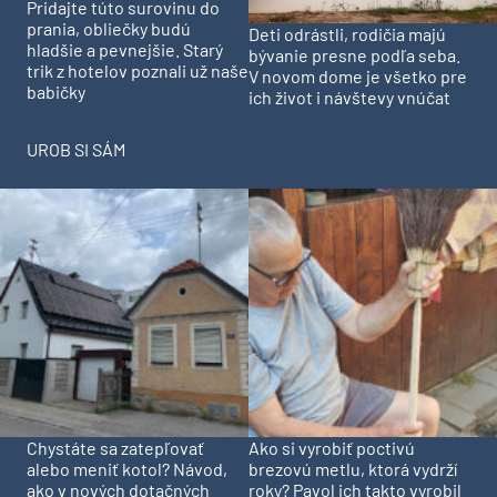
Pridajte túto surovinu do
prania, obliečky budú
Deti odrástli, rodičia majú
hladšie a pevnejšie. Starý
bývanie presne podľa seba.
trik z hotelov poznali už naše
V novom dome je všetko pre
babičky
ich život i návštevy vnúčat
UROB SI SÁM
Chystáte sa zatepľovať
Ako si vyrobiť poctivú
alebo meniť kotol? Návod,
brezovú metlu, ktorá vydrží
ako v nových dotačných
roky? Pavol ich takto vyrobil