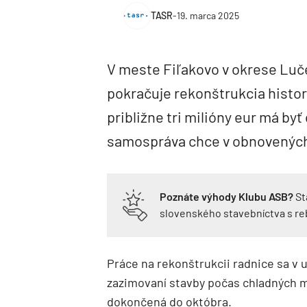
TASR
-
19. marca 2025
V meste Fiľakovo v okrese Luč
pokračuje rekonštrukcia histor
približne tri milióny eur má by
samospráva chce v obnovených
Poznáte výhody Klubu ASB?
St
slovenského stavebníctva s r
Práce na rekonštrukcii radnice sa v
zazimovaní stavby počas chladných 
dokončená do októbra.