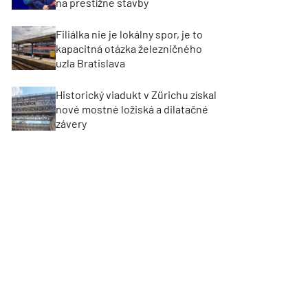
na prestížne stavby
Filiálka nie je lokálny spor, je to
kapacitná otázka železničného
uzla Bratislava
Historický viadukt v Zürichu získal
nové mostné ložiská a dilatačné
závery