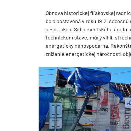
Obnova historickej fiľakovskej radni
bola postavená v roku 1912, secesnú 
a Pál Jakab. Sídlo mestského úradu 
technickom stave, múry vlhli, strech
energeticky nehospodárna. Rekonštr
zníženie energetickej náročnosti obj