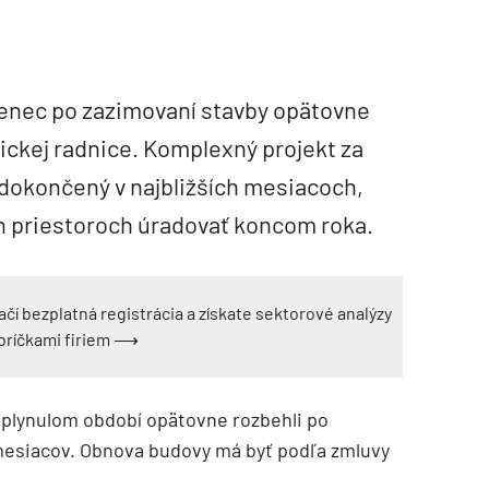
enec po zazimovaní stavby opätovne
ickej radnice. Komplexný projekt za
ť dokončený v najbližších mesiacoch,
 priestoroch úradovať koncom roka.
ačí bezplatná registrácia a získate sektorové analýzy
ebríčkami firiem ⟶
 uplynulom období opätovne rozbehli po
mesiacov. Obnova budovy má byť podľa zmluvy