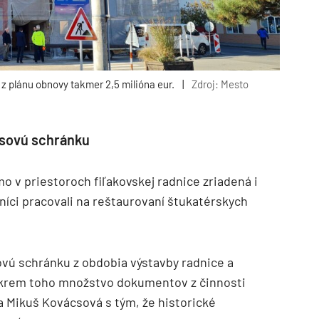
z plánu obnovy takmer 2,5 milióna eur.
|
Zdroj: Mesto
časovú schránku
 v priestoroch fiľakovskej radnice zriadená i
rníci pracovali na reštaurovaní štukatérskych
sovú schránku z obdobia výstavby radnice a
Okrem toho množstvo dokumentov z činnosti
a Mikuš Kovácsová s tým, že historické