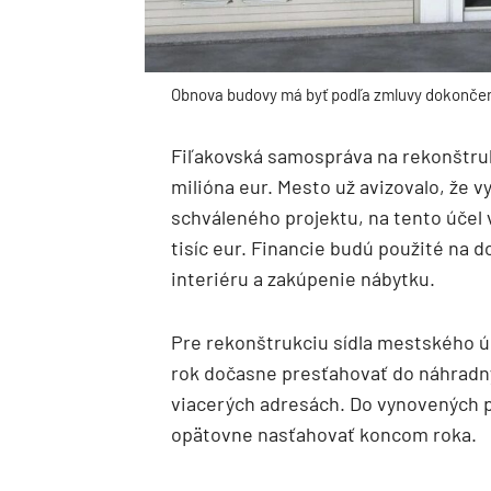
Obnova budovy má byť podľa zmluvy dokončen
Fiľakovská samospráva na rekonštruk
milióna eur. Mesto už avizovalo, že
schváleného projektu, na tento účel 
tisíc eur. Financie budú použité na 
interiéru a zakúpenie nábytku.
Pre rekonštrukciu sídla mestského 
rok dočasne presťahovať do náhradný
viacerých adresách. Do vynovených p
opätovne nasťahovať koncom roka.