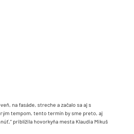
TZB HAUSTECHNIK 3/2026
veň, na fasáde, streche a začalo sa aj s
rým tempom, tento termín by sme preto, aj
núť,“ priblížila hovorkyňa mesta Klaudia Mikuš