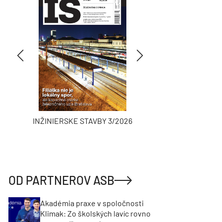
INŽINIERSKE STAVBY 3/2026
ASB
OD PARTNEROV ASB
Akadémia praxe v spoločnosti
Klimak: Zo školských lavíc rovno