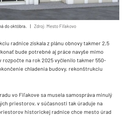
á do októbra.
|
Zdroj: Mesto Fiľakovo
ciu radnice získala z plánu obnovy takmer 2,5
 vykonať bude potrebné aj práce navyše mimo
v rozpočte na rok 2025 vyčlenilo takmer 550-
dokončenie chladenia budovy, rekonštrukciu
úradu vo Fiľakove sa musela samospráva minulý
ch priestorov, v súčasnosti tak úraduje na
riestorov historickej radnice chce mesto úrad