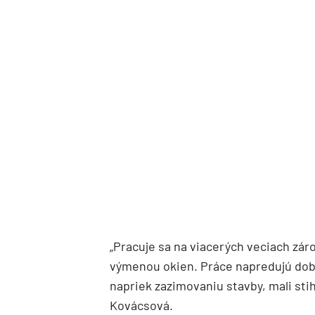
„Pracuje sa na viacerých veciach záro
výmenou okien. Práce napredujú dob
napriek zazimovaniu stavby, mali stih
Kovácsová.