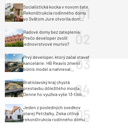
y
Klimatizácia a vetranie
Socialistická kocka v novom šate.
urz Milan Murcka
Rekonštrukcia rodinného domu
vo Svätom Jure otvorila dom
krajine aj svetlu
Radové domy bez zateplenia:
Prečo developer zvolil
jednovrstvové murivo?
Prvý developer, ktorý začal stavať
kancelárie: HB Reavis zmenil
biznis model a nahneval
investorov
Bratislavský kraj chystá
prestavbu dôležitého mosta.
Denne ho využíva vyše 13-tisíc
vozidiel
Jeden z posledných svedkov
starej Petržalky. Získa citlivá
rekonštrukcia rodinného domu
cenu za architektúru?