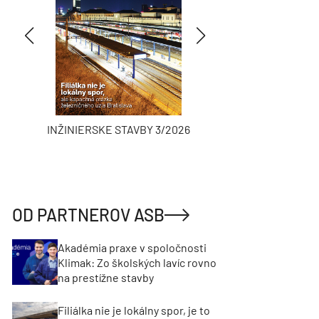
INŽINIERSKE STAVBY 3/2026
ASB
OD PARTNEROV ASB
Akadémia praxe v spoločnosti
Klimak: Zo školských lavíc rovno
na prestížne stavby
Filiálka nie je lokálny spor, je to