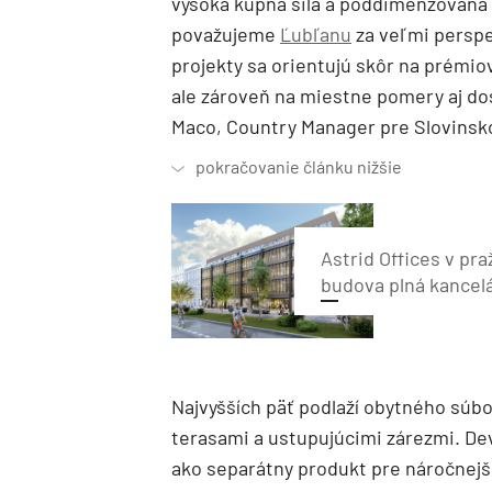
vysoká kúpna sila a poddimenzovaná 
považujeme
Ľubľanu
za veľmi perspe
projekty sa orientujú skôr na prémiov
ale zároveň na miestne pomery aj dos
Maco, Country Manager pre Slovinsk
Astrid Offices v pr
budova plná kancelá
Najvyšších päť podlaží obytného súbo
terasami a ustupujúcimi zárezmi. Dev
ako separátny produkt pre náročnejšiu