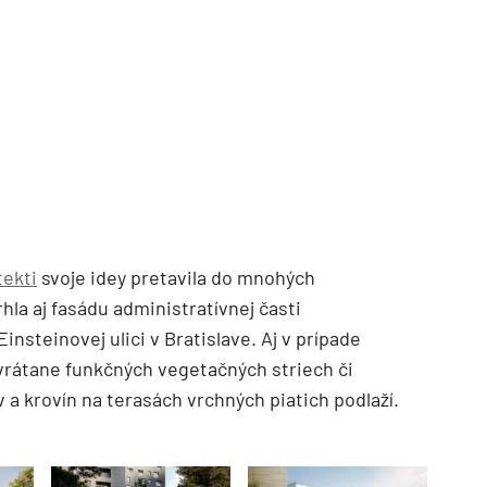
tekti
svoje idey pretavila do mnohých
hla aj fasádu administratívnej časti
nsteinovej ulici v Bratislave. Aj v prípade
 vrátane funkčných vegetačných striech či
a krovín na terasách vrchných piatich podlaží.