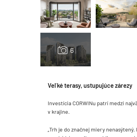
Veľké terasy, ustupujúce zárezy
Investícia CORWINu patrí medzi najv
v krajine.
„Trh je do značnej miery nenasýtený.