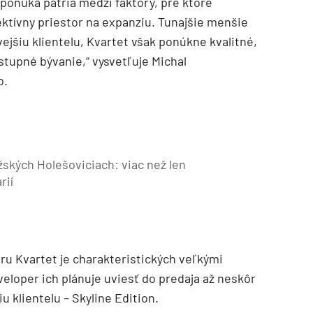
ponuka patria medzi faktory, pre ktoré
ktívny priestor na expanziu. Tunajšie menšie
ejšiu klientelu, Kvartet však ponúkne kvalitné,
tupné bývanie,“ vysvetľuje Michal
o.
ažských Holešoviciach: viac než len
rií
ru Kvartet je charakteristických veľkými
eloper ich plánuje uviesť do predaja až neskôr
 klientelu – Skyline Edition.