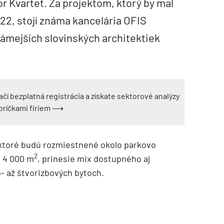
 Kvartet. Za projektom, ktorý by mal
2, stojí známa kancelária OFIS
námejších slovinských architektiek
ačí bezplatná registrácia a získate sektorové analýzy
ebríčkami firiem ⟶
, ktoré budú rozmiestnené okolo parkovo
2
u 4 000 m
, prinesie mix dostupného aj
- až štvorizbových bytoch.