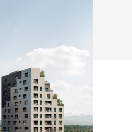
y
Klimatizácia a vetranie
urz Milan Murcka