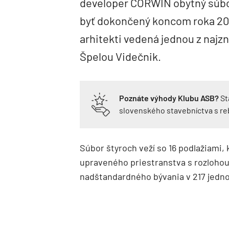
developer CORWIN obytný súbor
byť dokončený koncom roka 202
arhitekti vedená jednou z najz
Špelou Videčnik.
Poznáte výhody Klubu ASB?
St
slovenského stavebníctva s r
Súbor štyroch veží so 16 podlažiami
upraveného priestranstva s rozloho
nadštandardného bývania v 217 jedno