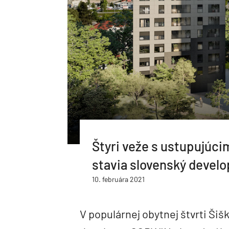
Štyri veže s ustupujúci
stavia slovenský develo
10. februára 2021
V populárnej obytnej štvrti Šiš