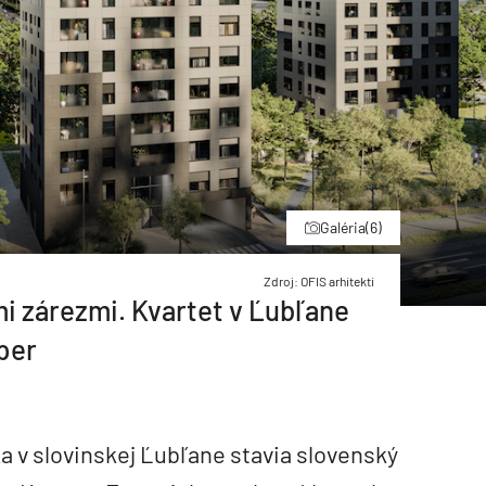
Galéria
(6)
Zdroj: OFIS arhitekti
mi zárezmi. Kvartet v Ľubľane
per
ka v slovinskej Ľubľane stavia slovenský