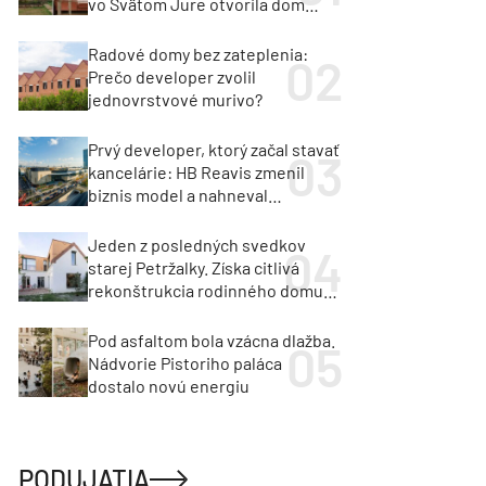
vo Svätom Jure otvorila dom
krajine aj svetlu
Radové domy bez zateplenia:
Prečo developer zvolil
jednovrstvové murivo?
Prvý developer, ktorý začal stavať
kancelárie: HB Reavis zmenil
biznis model a nahneval
investorov
Jeden z posledných svedkov
starej Petržalky. Získa citlivá
rekonštrukcia rodinného domu
cenu za architektúru?
Pod asfaltom bola vzácna dlažba.
Nádvorie Pistoriho paláca
dostalo novú energiu
PODUJATIA