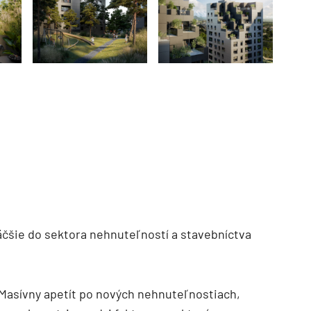
TZB HAUSTECHNIK 3/2026
äčšie do sektora nehnuteľností a stavebníctva
 Masívny apetít po nových nehnuteľnostiach,