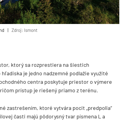
and
|
Zdroj: Ismont
or, ktorý sa rozprestiera na šiestich
hľadiska je jedno nadzemné podlažie využité
obchodného centra poskytuje priestor o výmere
ričom prístup je riešený priamo z terénu.
né zastrešením, ktoré vytvára pocit „predpolia“
ilovej časti majú pôdorysný tvar písmena L a