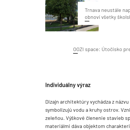
Trnava neustále na
obnoví všetky škols
OOZI space: Útočisko pr
Individuálny výraz
Dizajn architektúry vychádza z názvu 
symbolizujú vodu a kruhy ostrov. Vzn
zeleňou. Výškové členenie stavieb s
materiálmi dáva objektom charakteris