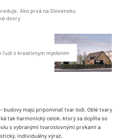
preduje. Ako prvá na Slovensku
ké dvory
e ľudí s kreatívnym myslením
– budovy majú pripomínať tvar lodí. Oblé tvary
iká tak harmonický celok, ktorý sa dopĺňa so
polu s vybranými tvaroslovnými prvkami a
tický, individuálny výraz.