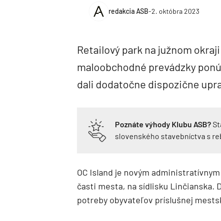
redakcia ASB
-
2. októbra 2023
Retailový park na južnom okraj
maloobchodné prevádzky ponúka
dali dodatočne dispozične upra
Poznáte výhody Klubu ASB?
St
slovenského stavebníctva s r
OC Island je novým administratívnym
časti mesta, na sídlisku Linčianska.
potreby obyvateľov príslušnej mestske