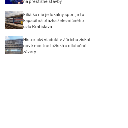
na prestížne stavby
Filiálka nie je lokálny spor, je to
kapacitná otázka železničného
uzla Bratislava
Historický viadukt v Zürichu získal
nové mostné ložiská a dilatačné
závery