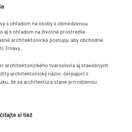
ia
rový s ohľadom na osoby s obmedzenou
o aj s ohľadom na životné prostredie.
časné architektonické postupy, aby obchodné
i Trnavy.
er architektonického tvaroslovia aj stavebných
itý architektonický názor, čerpajúci z
uku, že sa architektúra stane prirodzenou
ítajte si tiež