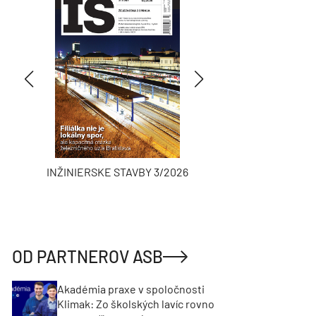
INŽINIERSKE STAVBY 3/2026
ASB
OD PARTNEROV ASB
Akadémia praxe v spoločnosti
Klimak: Zo školských lavíc rovno