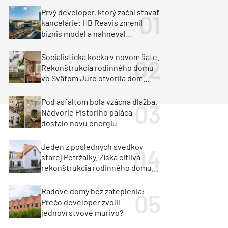
y
Klimatizácia a vetranie
Prvý developer, ktorý začal stavať
urz Milan Murcka
kancelárie: HB Reavis zmenil
biznis model a nahneval
investorov
Socialistická kocka v novom šate.
Rekonštrukcia rodinného domu
vo Svätom Jure otvorila dom
krajine aj svetlu
Pod asfaltom bola vzácna dlažba.
Nádvorie Pistoriho paláca
dostalo novú energiu
Jeden z posledných svedkov
starej Petržalky. Získa citlivá
rekonštrukcia rodinného domu
cenu za architektúru?
Radové domy bez zateplenia:
Prečo developer zvolil
jednovrstvové murivo?