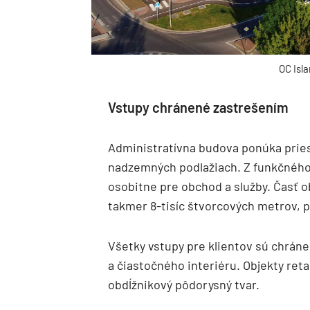
OC Isl
Vstupy chránené zastrešením
Administratívna budova ponúka priest
nadzemných podlažiach. Z funkčného 
osobitne pre obchod a služby. Časť 
takmer 8-tisíc štvorcových metrov, p
Všetky vstupy pre klientov sú chráne
a čiastočného interiéru. Objekty reta
obdĺžnikový pôdorysný tvar.