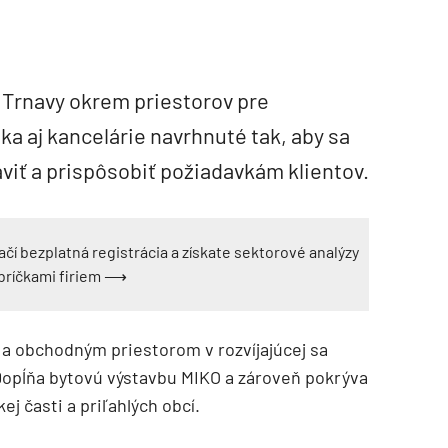
i Trnavy okrem priestorov pre
 aj kancelárie navrhnuté tak, aby sa
viť a prispôsobiť požiadavkám klientov.
ačí bezplatná registrácia a získate sektorové analýzy
ebríčkami firiem ⟶
 a obchodným priestorom v rozvíjajúcej sa
 Dopĺňa bytovú výstavbu MIKO a zároveň pokrýva
j časti a priľahlých obcí.