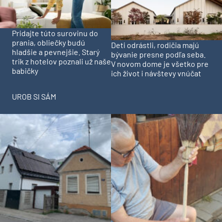
Pridajte túto surovinu do
prania, obliečky budú
Deti odrástli, rodičia majú
hladšie a pevnejšie. Starý
bývanie presne podľa seba.
trik z hotelov poznali už naše
V novom dome je všetko pre
babičky
ich život i návštevy vnúčat
UROB SI SÁM