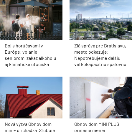
Boj s horúčavami v
Zlá správa pre Bratislavu,
Európe: volanie
mesto odkazuje:
seniorom, zákaz alkoholu
Nepotrebujeme ďalšiu
aj klimatické útočiská
veľkokapacitnú spaľovňu
Nová výzva Obnov dom
Obnov dom MINI PLUS
mini+ prichádza. Sľubuje
prinesie menej