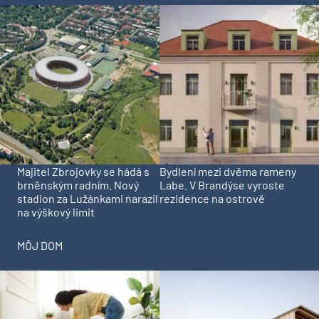
Majitel Zbrojovky se hádá s
Bydlení mezi dvěma rameny
brněnským radním. Nový
Labe. V Brandýse vyroste
stadion za Lužánkami narazil
rezidence na ostrově
na výškový limit
MÔJ DOM