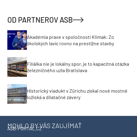
OD PARTNEROV ASB
Akadémia praxe v spoločnosti Klimak: Zo
školských lavíc rovno na prestížne stavby
Filiálka nie je lokálny spor, je to kapacitná otázka
železničného uzla Bratislava
Historický viadukt v Zürichu získal nové mostné
ložiská a dilatačné závery
MOHLO BY VÁS ZAUJÍMAŤ
ASB-PORTAL.CZ