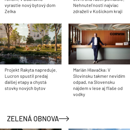
vyrastie nový bytový dom
Nehnuteľnosti najviac
Zelka
zdraželi v Košickom kraji
Projekt Rakyta napreduje.
Marián Hlavačka: V
Lucron spustil predaj
Slovinsku takmer nevidím
ďalšej etapy a chystá
odpad, na Slovensku
stovky nových bytov
nájdem v lese aj fľaše od
vodky
ZELENÁ OBNOVA