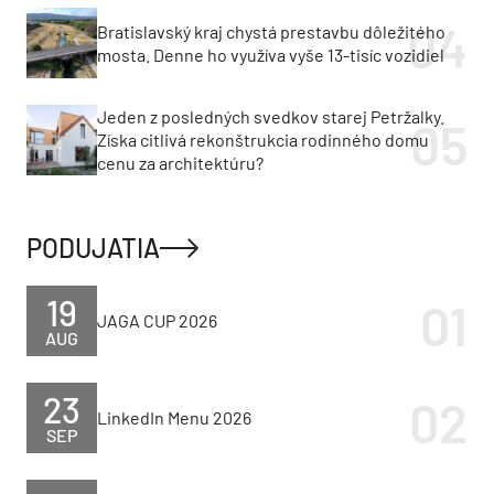
Bratislavský kraj chystá prestavbu dôležitého
mosta. Denne ho využíva vyše 13-tisíc vozidiel
Jeden z posledných svedkov starej Petržalky.
Získa citlivá rekonštrukcia rodinného domu
cenu za architektúru?
PODUJATIA
19
JAGA CUP 2026
AUG
23
LinkedIn Menu 2026
SEP