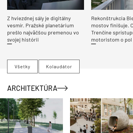
Z hviezdnej sály je digitálny
Rekonštrukcia Bi
vesmír. Pražské planetárium
mostov finišuje. 
prešlo najväčšou premenou vo
Trenčíne sprístup
svojej histórii
motoristom o pol 
Všetky
Kolaudátor
ARCHITEKTÚRA