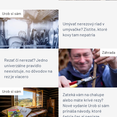
Urob si sám
Umývať nerezový riad v
umývačke? Zistite, ktoré
kovy tam nepatria
Záhrada
Rezať či nerezať? Jedno
univerzálne pravidlo
neexistuje, no dôvodov na
rez je viacero
Urob si sám
Zateká vám na chalupe
alebo máte krivé rezy?
Nové vydanie Urob si sám
prináša návody, ktoré
šetria čas aj peniaze