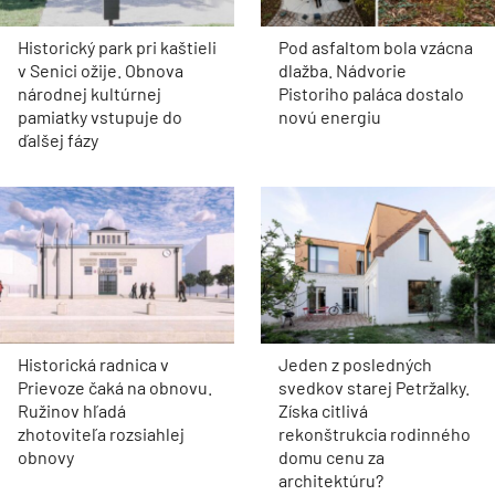
Historický park pri kaštieli
Pod asfaltom bola vzácna
v Senici ožije. Obnova
dlažba. Nádvorie
národnej kultúrnej
Pistoriho paláca dostalo
pamiatky vstupuje do
novú energiu
ďalšej fázy
Historická radnica v
Jeden z posledných
Prievoze čaká na obnovu.
svedkov starej Petržalky.
Ružinov hľadá
Získa citlivá
zhotoviteľa rozsiahlej
rekonštrukcia rodinného
obnovy
domu cenu za
architektúru?