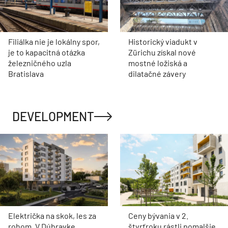
Filiálka nie je lokálny spor,
Historický viadukt v
je to kapacitná otázka
Zürichu získal nové
železničného uzla
mostné ložiská a
Bratislava
dilatačné závery
DEVELOPMENT
Električka na skok, les za
Ceny bývania v 2.
rohom. V Dúbravke
štvrťroku rástli pomalšie.