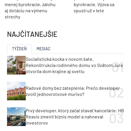
menej byrokracie, zálohu
byrokracie. Výzva sa
aj dotáciu na výmenu
spustí už v lete
strechy
NAJČÍTANEJŠIE
TÝŽDEŇ
MESIAC
Socialistická kocka v novom šate.
Rekonštrukcia rodinného domu vo Svätom Jure
otvorila dom krajine aj svetlu
Radové domy bez zateplenia: Prečo developer
zvolil jednovrstvové murivo?
Prvý developer, ktorý začal stavať kancelárie: HB
Reavis zmenil biznis model a nahneval
investorov