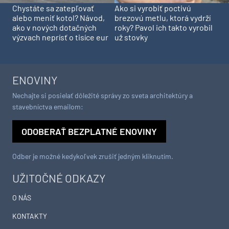
Chystáte sa zatepľovať
Ako si vyrobiť poctivú
alebo meniť kotol? Návod,
brezovú metlu, ktorá vydrží
ako v nových dotačných
roky? Pavol ich takto vyrobil
výzvach neprísť o tisíce eur
už stovky
ENOVINY
Nechajte si posielať dôležité správy zo sveta architektúry a
stavebníctva emailom:
ODOBERAŤ BEZPLATNÉ ENOVINY
Odber je možné kedykoľvek zrušiť jedným kliknutím.
UŽITOČNÉ ODKAZY
O NÁS
KONTAKTY