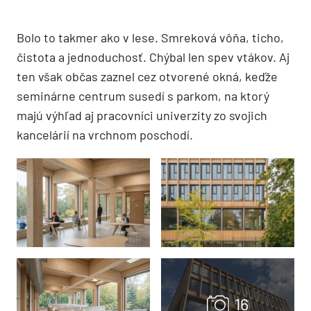
Bolo to takmer ako v lese. Smreková vôňa, ticho,
čistota a jednoduchosť. Chýbal len spev vtákov. Aj
ten však občas zaznel cez otvorené okná, keďže
seminárne centrum susedí s parkom, na ktorý
majú výhľad aj pracovníci univerzity zo svojich
kancelárií na vrchnom poschodí.