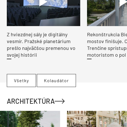
Z hviezdnej sály je digitálny
Rekonštrukcia Bi
vesmír. Pražské planetárium
mostov finišuje. 
prešlo najväčšou premenou vo
Trenčíne sprístup
svojej histórii
motoristom o pol 
Všetky
Kolaudátor
ARCHITEKTÚRA