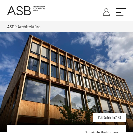
ASB
Architektúra
Galéria
(16)
Zdroj: Hertha Hurnaus