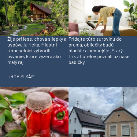
Pridajte túto surovinu do
Žije pri lese, chová sliepky a
prania, obliečky budú
uspáva ju rieka. Miestni
hladšie a pevnejšie. Starý
remeselníci vytvorili
trik z hotelov poznali už naše
bývanie, ktoré vyzerá ako
babičky
malý raj
UROB SI SÁM