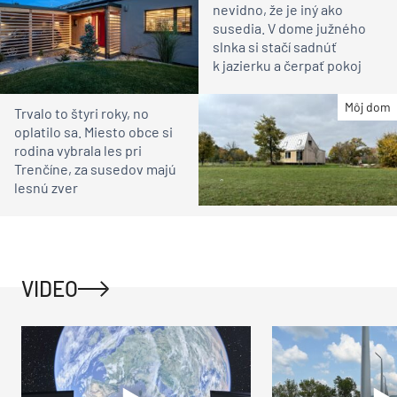
nevidno, že je iný ako
susedia. V dome južného
slnka si stačí sadnúť
k jazierku a čerpať pokoj
Môj dom
Trvalo to štyri roky, no
oplatilo sa. Miesto obce si
rodina vybrala les pri
Trenčíne, za susedov majú
lesnú zver
VIDEO