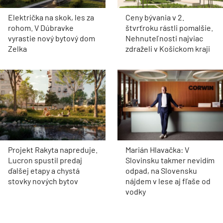
Električka na skok, les za
Ceny bývania v 2.
rohom. V Dúbravke
štvrťroku rástli pomalšie.
vyrastie nový bytový dom
Nehnuteľnosti najviac
Zelka
zdraželi v Košickom kraji
Projekt Rakyta napreduje.
Marián Hlavačka: V
Lucron spustil predaj
Slovinsku takmer nevidím
ďalšej etapy a chystá
odpad, na Slovensku
stovky nových bytov
nájdem v lese aj fľaše od
vodky