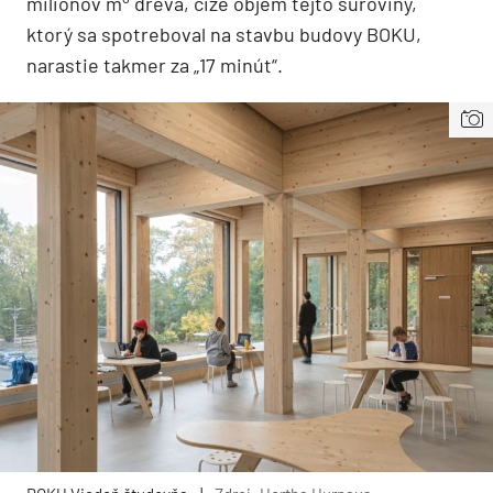
miliónov m
dreva, čiže objem tejto suroviny,
ktorý sa spotreboval na stavbu budovy BOKU,
narastie takmer za „17 minút“.