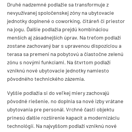
Druhé nadzemné podlažie sa transformuje z
nevyužívanej spoločenskej zóny na ubytovacie
jednotky doplnené o coworking, čitáreň či priestor
na jogu. Ďalšie podlažia prejdú kombináciou
menších aj zásadnejších úprav. Na treťom podlaží
zostane zachovaný bar s upravenou dispozíciou a
terasa sa premení na pobytovú a čiastočne zelenú
zónu s novými funkciami. Na štvrtom podlaží
vzniknú nové ubytovacie jednotky namiesto
pôvodného technického zázemia.
Vyššie podlažia si do veľkej miery zachovajú
pôvodné riešenie, no doplnia sa nové izby vrátane
ubytovania pre personál. Vrchné časti objektu
prinesú ďalšie rozšírenie kapacít a modernizáciu
technológií. Na najvyššom podlaží vzniknú nové