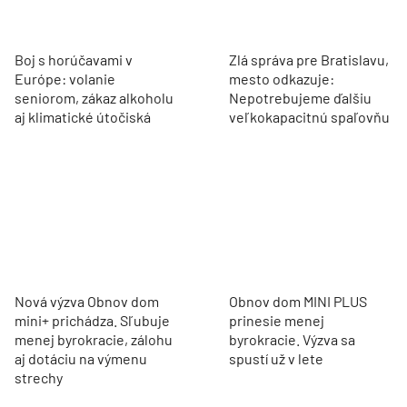
Boj s horúčavami v
Zlá správa pre Bratislavu,
Európe: volanie
mesto odkazuje:
seniorom, zákaz alkoholu
Nepotrebujeme ďalšiu
aj klimatické útočiská
veľkokapacitnú spaľovňu
Nová výzva Obnov dom
Obnov dom MINI PLUS
mini+ prichádza. Sľubuje
prinesie menej
menej byrokracie, zálohu
byrokracie. Výzva sa
aj dotáciu na výmenu
spustí už v lete
strechy