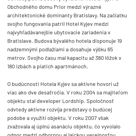
Obchodného domu Prior medzi výrazné
architektonické dominanty Bratislavy. Na začiatku
svojho fungovania patril Hotel Kyjev medzi
najvyhľadávanejšie ubytovacie zariadenia v
Bratislave. Budova bývalého hotela disponuje 19
nadzemnými podlažiami a dosahuje výšku 65
metrov. Svojho času mal kapacitu až 380 lôžok v
180 izbách a piatich apartmánoch.
O budúcnosti Hotela Kyjev sa aktívne hovorí už
viac ako dve desaťročia. V roku 2004 sa majiteľom
objektu stal developer Lordship. Spoločnosť
odvtedy aktívne rozvíja predstavy o budúcej
podobe a využití objektu. V roku 2007 však
zvažovala aj úplnú asanáciu objektu, čo vyvolalo
odpor medzi odbornou aj laickou verejnosťou.