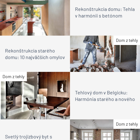
Rekonštrukcia domu: Tehla
v harmónii s betónom
Dom z tehly
Rekonštrukcia starého
domu: 10 najväčších omylov
Dom z tehly
Tehlový dom v Belgicku:
Harmónia starého a nového
Dom z tehly
Svetlý trojizbový byt s