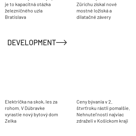
je to kapacitná otázka
Zürichu získal nové
železničného uzla
mostné ložiská a
Bratislava
dilatačné závery
DEVELOPMENT
Električka na skok, les za
Ceny bývania v 2.
rohom. V Dúbravke
štvrťroku rástli pomalšie.
vyrastie nový bytový dom
Nehnuteľnosti najviac
Zelka
zdraželi v Košickom kraji