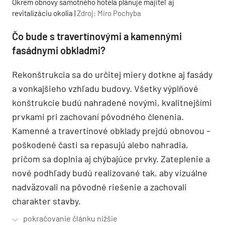
Okrem obnovy samotného hotela plánuje majiteľ aj
revitalizáciu okolia |
Zdroj: Miro Pochyba
Čo bude s travertínovými a kamennými
fasádnymi obkladmi?
Rekonštrukcia sa do určitej miery dotkne aj fasády
a vonkajšieho vzhľadu budovy. Všetky výplňové
konštrukcie budú nahradené novými, kvalitnejšími
prvkami pri zachovaní pôvodného členenia.
Kamenné a travertínové obklady prejdú obnovou –
poškodené časti sa repasujú alebo nahradia,
pričom sa doplnia aj chýbajúce prvky. Zateplenie a
nové podhľady budú realizované tak, aby vizuálne
nadväzovali na pôvodné riešenie a zachovali
charakter stavby.