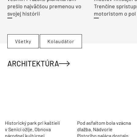
prešlo najväčšou premenou vo
Trenčíne sprístup
svojej histórii
motoristom o pol 
Všetky
Kolaudátor
ARCHITEKTÚRA
Historický park pri kaštieli
Pod asfaltom bola vzácna
v Senici ožije. Obnova
dlažba. Nádvorie
národnej kultúrnej
Pistoriho paláca dostalo