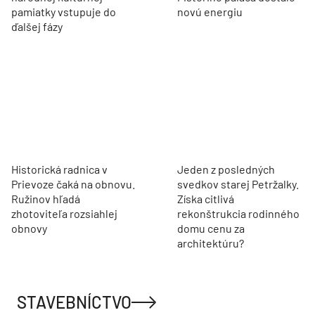
pamiatky vstupuje do
novú energiu
ďalšej fázy
Historická radnica v
Jeden z posledných
Prievoze čaká na obnovu.
svedkov starej Petržalky.
Ružinov hľadá
Získa citlivá
zhotoviteľa rozsiahlej
rekonštrukcia rodinného
obnovy
domu cenu za
architektúru?
STAVEBNÍCTVO