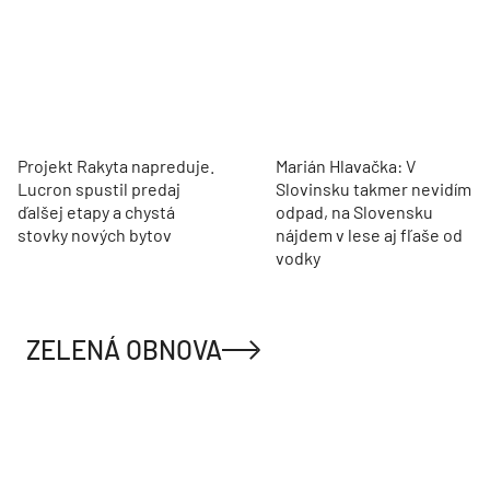
Projekt Rakyta napreduje.
Marián Hlavačka: V
Lucron spustil predaj
Slovinsku takmer nevidím
ďalšej etapy a chystá
odpad, na Slovensku
stovky nových bytov
nájdem v lese aj fľaše od
vodky
ZELENÁ OBNOVA