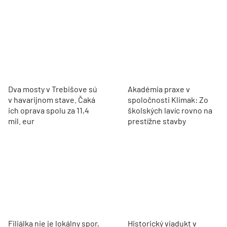
Dva mosty v Trebišove sú
Akadémia praxe v
v havarijnom stave. Čaká
spoločnosti Klimak: Zo
ich oprava spolu za 11,4
školských lavíc rovno na
mil. eur
prestížne stavby
Filiálka nie je lokálny spor,
Historický viadukt v