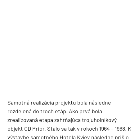
Samotná realizácia projektu bola následne
rozdelená do troch etáp. Ako prvá bola
zrealizovaná etapa zahŕňajúca trojuholníkový
objekt OD Prior. Stalo sa tak v rokoch 1964 – 1968. K
výstavbe samotného Hotela Kyjev následne prišlo