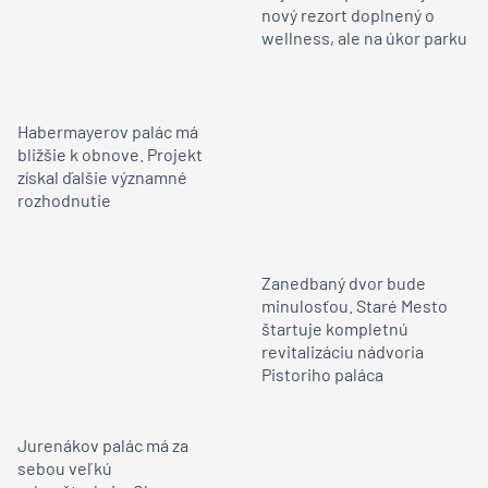
nový rezort doplnený o
wellness, ale na úkor parku
Habermayerov palác má
bližšie k obnove. Projekt
získal ďalšie významné
rozhodnutie
Zanedbaný dvor bude
minulosťou. Staré Mesto
štartuje kompletnú
revitalizáciu nádvoria
Pistoriho paláca
Jurenákov palác má za
sebou veľkú