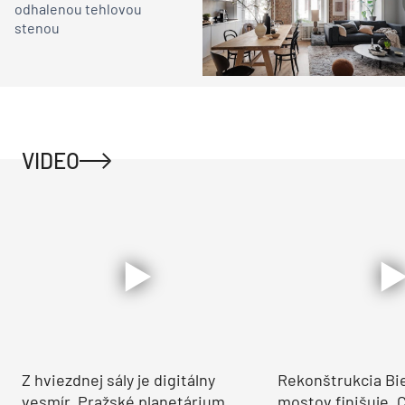
odhalenou tehlovou
stenou
VIDEO
Z hviezdnej sály je digitálny
Rekonštrukcia Bi
vesmír. Pražské planetárium
mostov finišuje. 