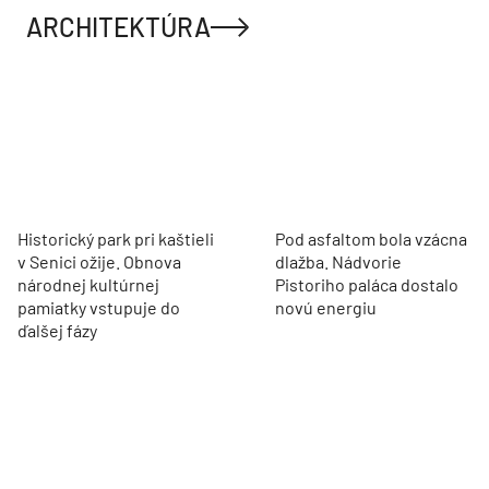
ARCHITEKTÚRA
Historický park pri kaštieli
Pod asfaltom bola vzácna
v Senici ožije. Obnova
dlažba. Nádvorie
národnej kultúrnej
Pistoriho paláca dostalo
pamiatky vstupuje do
novú energiu
ďalšej fázy