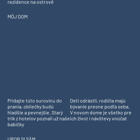
rezidence na ostrově
MÔJ DOM
Pridajte túto surovinu do
Deti odrástli, rodičia majú
prania, obliečky budú
bývanie presne podľa seba.
hladšie a pevnejšie. Starý
V novom dome je všetko pre
trik z hotelov poznali už naše
ich život i návštevy vnúčat
babičky
UROB SI SÁM