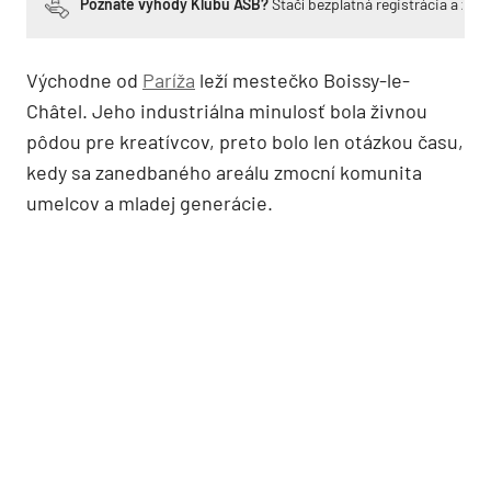
Poznáte výhody Klubu ASB?
Stačí bezplatná registrácia a zí
Východne od
Paríža
leží mestečko Boissy-le-
Châtel. Jeho industriálna minulosť bola živnou
pôdou pre kreatívcov, preto bolo len otázkou času,
kedy sa zanedbaného areálu zmocní komunita
umelcov a mladej generácie.