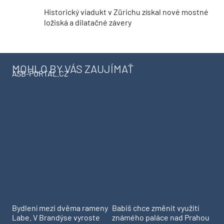
Historický viadukt v Zürichu získal nové mostné
ložiská a dilatačné závery
MOHLO BY VÁS ZAUJÍMAŤ
ASB-PORTAL.CZ
Bydlení mezi dvěma rameny
Babiš chce změnit využití
Labe. V Brandýse vyroste
známého paláce nad Prahou