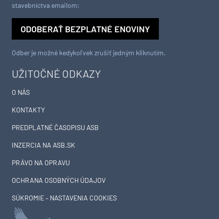
stavebníctva emailom:
ODOBERAŤ BEZPLATNÉ ENOVINY
Odber je možné kedykoľvek zrušiť jedným kliknutím.
UŽITOČNÉ ODKAZY
O NÁS
KONTAKTY
PREDPLATNÉ ČASOPISU ASB
INZERCIA NA ASB.SK
PRÁVO NA OPRAVU
OCHRANA OSOBNÝCH ÚDAJOV
SÚKROMIE – NASTAVENIA COOKIES