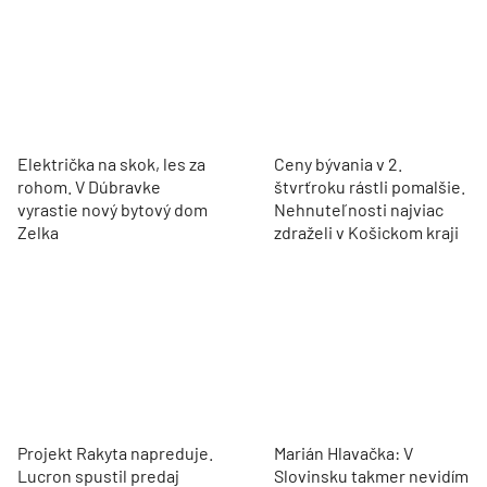
Električka na skok, les za
Ceny bývania v 2.
rohom. V Dúbravke
štvrťroku rástli pomalšie.
vyrastie nový bytový dom
Nehnuteľnosti najviac
Zelka
zdraželi v Košickom kraji
Projekt Rakyta napreduje.
Marián Hlavačka: V
Lucron spustil predaj
Slovinsku takmer nevidím