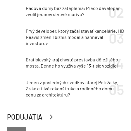
Radové domy bez zateplenia: Prečo developer
zvolil jednovrstvové murivo?
Prvý developer, ktorý začal stavať kancelárie: HB
Reavis zmenil biznis model a nahneval
investorov
Bratislavský kraj chystá prestavbu dôležitého
mosta. Denne ho využíva vyše 13-tisíc vozidiel
Jeden z posledných svedkov starej Petržalky.
Získa citlivá rekonštrukcia rodinného domu
cenu za architektúru?
PODUJATIA