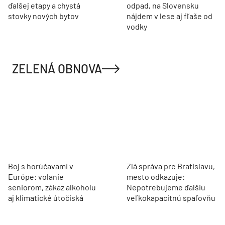
ďalšej etapy a chystá
odpad, na Slovensku
stovky nových bytov
nájdem v lese aj fľaše od
vodky
ZELENÁ OBNOVA
Boj s horúčavami v
Zlá správa pre Bratislavu,
Európe: volanie
mesto odkazuje:
seniorom, zákaz alkoholu
Nepotrebujeme ďalšiu
aj klimatické útočiská
veľkokapacitnú spaľovňu