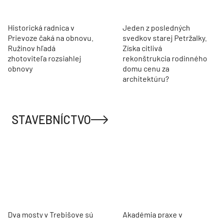
Historická radnica v
Jeden z posledných
Prievoze čaká na obnovu.
svedkov starej Petržalky.
Ružinov hľadá
Získa citlivá
zhotoviteľa rozsiahlej
rekonštrukcia rodinného
obnovy
domu cenu za
architektúru?
STAVEBNÍCTVO
Dva mosty v Trebišove sú
Akadémia praxe v