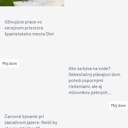
Oživujúce práce vo
verejnom priestore
španielskeho mesta Olot
Môj dom
Ako sa býva na vode?
Sebestačný plávajúci dom
poteší úspornými
riešeniami, ale aj
milovníkov pekných
interiérov
Môj dom
Čarovné bývanie pri
zázračnom jazere: Nešli by