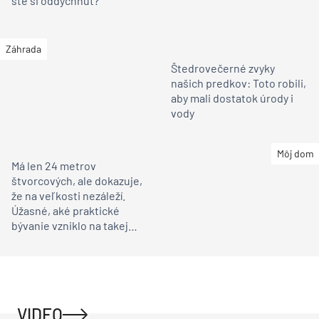
ste si oddýchnuť?
Záhrada
Štedrovečerné zvyky
našich predkov: Toto robili,
aby mali dostatok úrody i
vody
Môj dom
Má len 24 metrov
štvorcových, ale dokazuje,
že na veľkosti nezáleží.
Úžasné, aké praktické
bývanie vzniklo na takej
malej ploche!
VIDEO