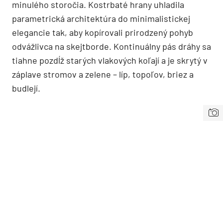
minulého storočia. Kostrbaté hrany uhladila
parametrická architektúra do minimalistickej
elegancie tak, aby kopírovali prirodzený pohyb
odvážlivca na skejtborde. Kontinuálny pás dráhy sa
tiahne pozdĺž starých vlakových koľají a je skrytý v
záplave stromov a zelene – líp, topoľov, briez a
budlejí.