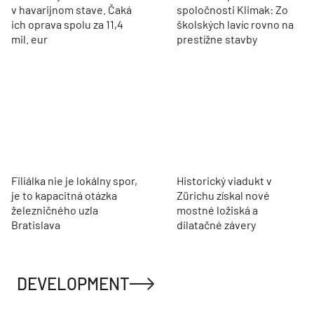
v havarijnom stave. Čaká
spoločnosti Klimak: Zo
ich oprava spolu za 11,4
školských lavíc rovno na
mil. eur
prestížne stavby
Filiálka nie je lokálny spor,
Historický viadukt v
je to kapacitná otázka
Zürichu získal nové
železničného uzla
mostné ložiská a
Bratislava
dilatačné závery
DEVELOPMENT