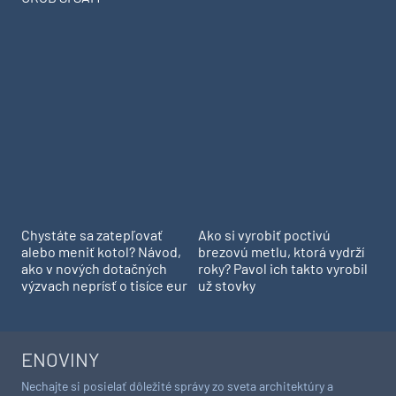
Chystáte sa zatepľovať
Ako si vyrobiť poctivú
alebo meniť kotol? Návod,
brezovú metlu, ktorá vydrží
ako v nových dotačných
roky? Pavol ich takto vyrobil
výzvach neprísť o tisíce eur
už stovky
ENOVINY
Nechajte si posielať dôležité správy zo sveta architektúry a