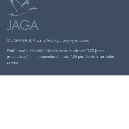
© JAGA GROUP, s.r.o. Všetky práva vyhradené.
Publikovanie alebo ďalšie šírenie správ zo zdrojov TASR je bez
predchádzajúceho písomného súhlasu TASR porušením autorského
zákona.