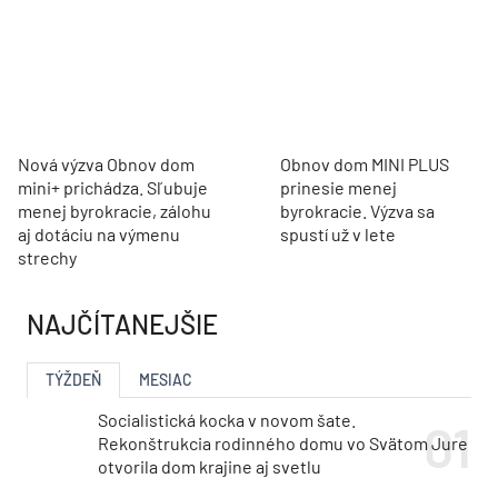
Nová výzva Obnov dom
Obnov dom MINI PLUS
mini+ prichádza. Sľubuje
prinesie menej
menej byrokracie, zálohu
byrokracie. Výzva sa
aj dotáciu na výmenu
spustí už v lete
strechy
NAJČÍTANEJŠIE
TÝŽDEŇ
MESIAC
Socialistická kocka v novom šate.
Rekonštrukcia rodinného domu vo Svätom Jure
otvorila dom krajine aj svetlu