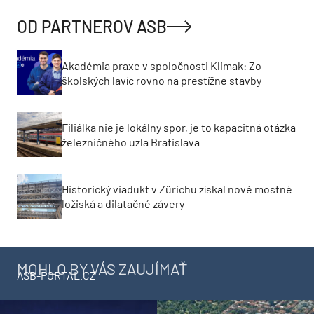
OD PARTNEROV ASB
Akadémia praxe v spoločnosti Klimak: Zo
školských lavíc rovno na prestížne stavby
Filiálka nie je lokálny spor, je to kapacitná otázka
železničného uzla Bratislava
Historický viadukt v Zürichu získal nové mostné
ložiská a dilatačné závery
MOHLO BY VÁS ZAUJÍMAŤ
ASB-PORTAL.CZ