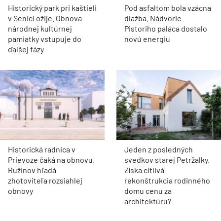
Historický park pri kaštieli
Pod asfaltom bola vzácna
v Senici ožije. Obnova
dlažba. Nádvorie
národnej kultúrnej
Pistoriho paláca dostalo
pamiatky vstupuje do
novú energiu
ďalšej fázy
Historická radnica v
Jeden z posledných
Prievoze čaká na obnovu.
svedkov starej Petržalky.
Ružinov hľadá
Získa citlivá
zhotoviteľa rozsiahlej
rekonštrukcia rodinného
obnovy
domu cenu za
architektúru?