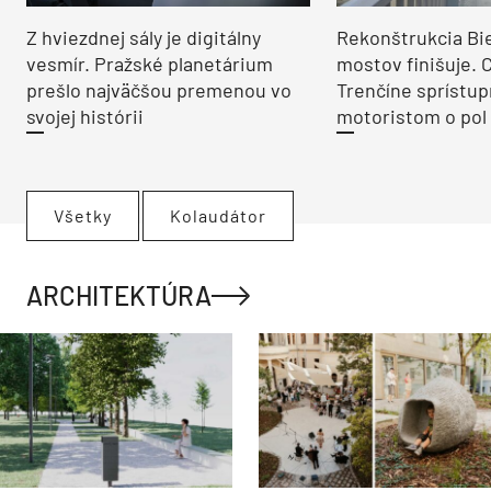
Z hviezdnej sály je digitálny
Rekonštrukcia Bi
vesmír. Pražské planetárium
mostov finišuje. 
prešlo najväčšou premenou vo
Trenčíne sprístup
svojej histórii
motoristom o pol 
Všetky
Kolaudátor
ARCHITEKTÚRA