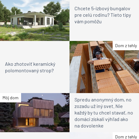
Chcete 5-izbový bungalov
pre celú rodinu? Tieto tipy
vám pomôžu
Dom z tehly
Ako zhotoviť keramický
polomontovaný strop?
Môj dom
Spredu anonymný dom, no
zozadu už iný svet. Nie
každý by tu chcel stavať, no
domáci získali výhľad ako
na dovolenke
Dom z tehly