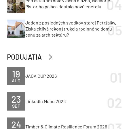
Pod asfaltom bola vzácna dlažba. Nádvorie
Pistoriho paláca dostalo novú energiu
Jeden z posledných svedkov starej Petržalky.
Získa citlivá rekonštrukcia rodinného domu
cenu za architektúru?
PODUJATIA
19
JAGA CUP 2026
AUG
23
LinkedIn Menu 2026
SEP
24
Timber & Climate Resilience Forum 2026