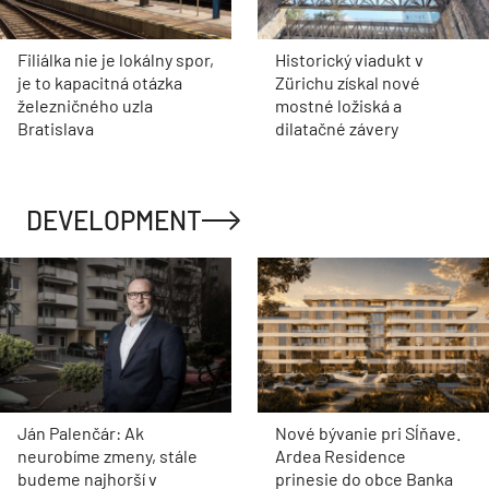
Filiálka nie je lokálny spor,
Historický viadukt v
je to kapacitná otázka
Zürichu získal nové
železničného uzla
mostné ložiská a
Bratislava
dilatačné závery
DEVELOPMENT
Ján Palenčár: Ak
Nové bývanie pri Sĺňave.
neurobíme zmeny, stále
Ardea Residence
budeme najhorší v
prinesie do obce Banka