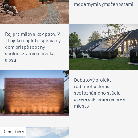
modernými vymoženosťami
Raj pre milovníkov psov. V
Thajsku nájdete špeciálny
dom prispôsobený
spolunažívaniu človeka
a psa
Debutový projekt
rodinného domu
svetoznámeho štúdia
stavia súkromie na prvé
miesto
Dom z tehly