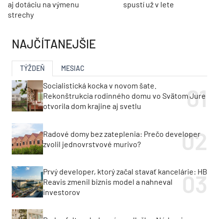
aj dotáciu na výmenu
spustí už v lete
strechy
NAJČÍTANEJŠIE
TÝŽDEŇ
MESIAC
Socialistická kocka v novom šate.
Rekonštrukcia rodinného domu vo Svätom Jure
otvorila dom krajine aj svetlu
Radové domy bez zateplenia: Prečo developer
zvolil jednovrstvové murivo?
Prvý developer, ktorý začal stavať kancelárie: HB
Reavis zmenil biznis model a nahneval
investorov