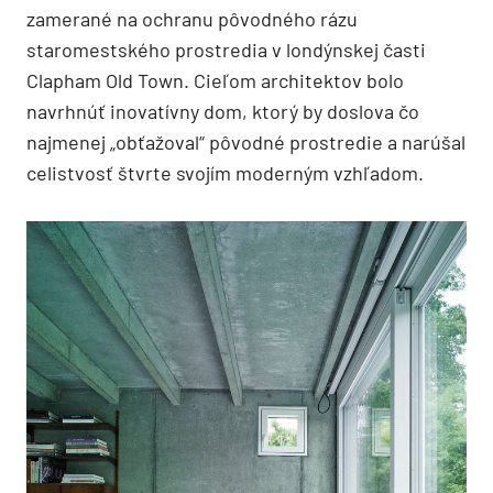
zamerané na ochranu pôvodného rázu
staromestského prostredia v londýnskej časti
Clapham Old Town. Cieľom architektov bolo
navrhnúť inovatívny dom, ktorý by doslova čo
najmenej „obťažoval“ pôvodné prostredie a narúšal
celistvosť štvrte svojím moderným vzhľadom.