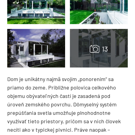
Dom je unikátny najmä svojím „ponorením“ sa
priamo do zeme. Približne polovica celkového
objemu obývateľných častí je zasadená pod
úroveň zemského povrchu. Dômyselný systém
prepúšťania svetla umožňuje plnohodnotne
využívať tieto priestory, pričom sa v nich človek
necíti ako v typickej pivnici. Práve naopak –