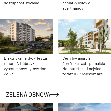
dostupnosti bývania
desiatky bytov a
apartmánov
Električka na skok, les za
Ceny bývania v 2.
rohom. V Dúbravke
štvrťroku rástli pomalšie.
vyrastie nový bytový dom
Nehnuteľnosti najviac
Zelka
zdraželi v Košickom kraji
ZELENÁ OBNOVA