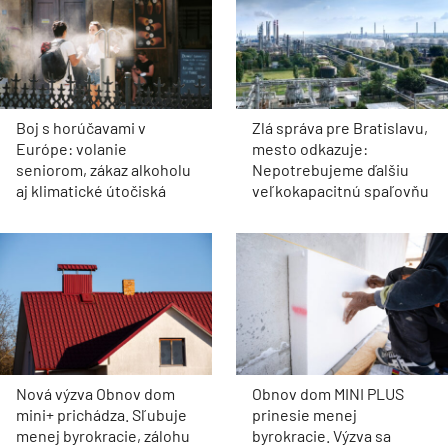
Boj s horúčavami v
Zlá správa pre Bratislavu,
Európe: volanie
mesto odkazuje:
seniorom, zákaz alkoholu
Nepotrebujeme ďalšiu
aj klimatické útočiská
veľkokapacitnú spaľovňu
Nová výzva Obnov dom
Obnov dom MINI PLUS
mini+ prichádza. Sľubuje
prinesie menej
menej byrokracie, zálohu
byrokracie. Výzva sa