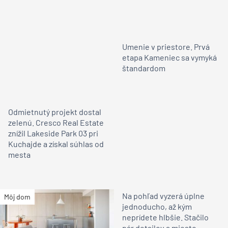
Umenie v priestore. Prvá
etapa Kameniec sa vymyká
štandardom
Odmietnutý projekt dostal
zelenú. Cresco Real Estate
znížil Lakeside Park 03 pri
Kuchajde a získal súhlas od
mesta
Na pohľad vyzerá úplne
Môj dom
jednoducho, až kým
neprídete hlbšie. Stačilo
pár detailov a miesto