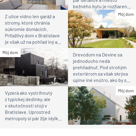
bežného bytu je rozžiarené
bývanie pre rodinu
Môj dom
Z ulice vidno len garáž a
stromy, ktoré chránia
súkromie domácich.
Príťažlivý dom v Bratislave
je však už na pohľad iný ako
susedia
Môj dom
Drevodom na Devíne sa
jednoducho nedá
prehliadnuť. Pod strohým
exteriérom sa však skrýva
úplne iné vnútro, ako by ste
čakali
Môj dom
Vyzerá ako vystrihnutý
z typickej dedinky, ale
v skutočnosti stojí v
Bratislave. Uprostred
metropoly si pár žije idylku
ako na vidieku