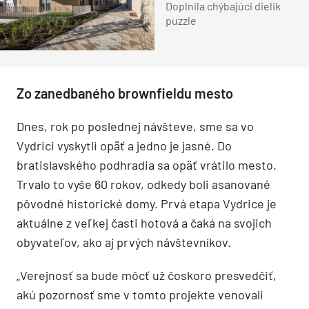
Doplnila chýbajúci dielik
puzzle
Zo zanedbaného brownfieldu mesto
Dnes, rok po poslednej návšteve, sme sa vo
Vydrici vyskytli opäť a jedno je jasné. Do
bratislavského podhradia sa opäť vrátilo mesto.
Trvalo to vyše 60 rokov, odkedy boli asanované
pôvodné historické domy. Prvá etapa Vydrice je
aktuálne z veľkej časti hotová a čaká na svojich
obyvateľov, ako aj prvých návštevníkov.
„Verejnosť sa bude môcť už čoskoro presvedčiť,
akú pozornosť sme v tomto projekte venovali