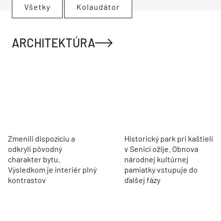
Všetky
Kolaudátor
ARCHITEKTÚRA
Zmenili dispozíciu a
Historický park pri kaštieli
odkryli pôvodný
v Senici ožije. Obnova
charakter bytu.
národnej kultúrnej
Výsledkom je interiér plný
pamiatky vstupuje do
kontrastov
ďalšej fázy