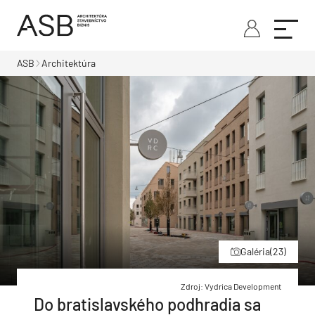
ASB
Architektúra
Galéria
(23)
Zdroj: Vydrica Development
Do bratislavského podhradia sa