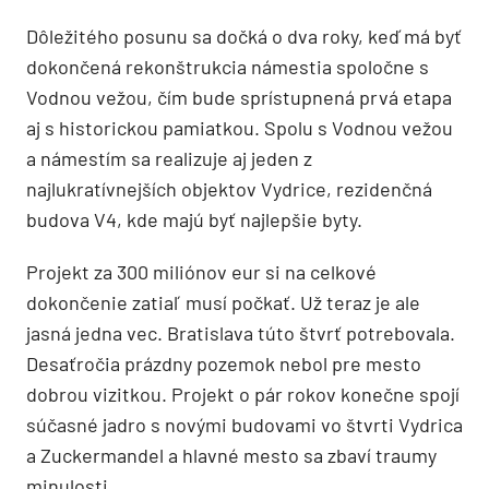
Dôležitého posunu sa dočká o dva roky, keď má byť
dokončená rekonštrukcia námestia spoločne s
Vodnou vežou, čím bude sprístupnená prvá etapa
aj s historickou pamiatkou. Spolu s Vodnou vežou
a námestím sa realizuje aj jeden z
najlukratívnejších objektov Vydrice, rezidenčná
budova V4, kde majú byť najlepšie byty.
Projekt za 300 miliónov eur si na celkové
dokončenie zatiaľ musí počkať. Už teraz je ale
jasná jedna vec. Bratislava túto štvrť potrebovala.
Desaťročia prázdny pozemok nebol pre mesto
dobrou vizitkou. Projekt o pár rokov konečne spojí
súčasné jadro s novými budovami vo štvrti Vydrica
a Zuckermandel a hlavné mesto sa zbaví traumy
minulosti.