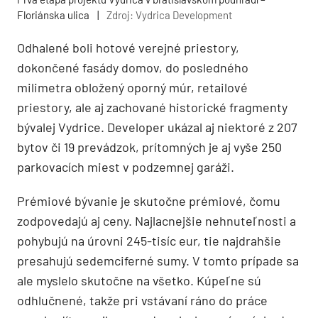
Floriánska ulica
|
Zdroj: Vydrica Development
Odhalené boli hotové verejné priestory,
dokončené fasády domov, do posledného
milimetra obložený oporný múr, retailové
priestory, ale aj zachované historické fragmenty
bývalej Vydrice. Developer ukázal aj niektoré z 207
bytov či 19 prevádzok, prítomných je aj vyše 250
parkovacích miest v podzemnej garáži.
Prémiové bývanie je skutočne prémiové, čomu
zodpovedajú aj ceny. Najlacnejšie nehnuteľnosti a
pohybujú na úrovni 245-tisíc eur, tie najdrahšie
presahujú sedemciferné sumy. V tomto prípade sa
ale myslelo skutočne na všetko. Kúpeľne sú
odhlučnené, takže pri vstávaní ráno do práce