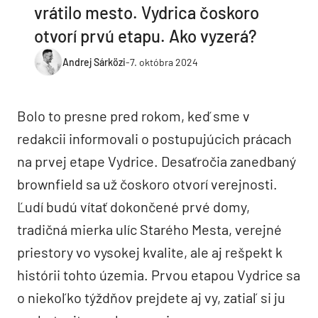
vrátilo mesto. Vydrica čoskoro
otvorí prvú etapu. Ako vyzerá?
Andrej Sárközi
-
7. októbra 2024
Bolo to presne pred rokom, keď sme v
redakcii informovali o postupujúcich prácach
na prvej etape Vydrice. Desaťročia zanedbaný
brownfield sa už čoskoro otvorí verejnosti.
Ľudí budú vítať dokončené prvé domy,
tradičná mierka ulíc Starého Mesta, verejné
priestory vo vysokej kvalite, ale aj rešpekt k
histórii tohto územia. Prvou etapou Vydrice sa
o niekoľko týždňov prejdete aj vy, zatiaľ si ju