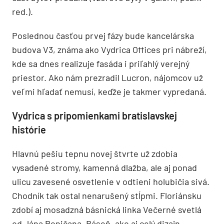
red.).
Poslednou časťou prvej fázy bude kancelárska
budova V3, známa ako Vydrica Offices pri nábreží,
kde sa dnes realizuje fasáda i priľahlý verejný
priestor. Ako nám prezradil Lucron, nájomcov už
veľmi hľadať nemusí, keďže je takmer vypredaná.
Vydrica s pripomienkami bratislavskej
histórie
Hlavnú pešiu tepnu novej štvrte už zdobia
vysadené stromy, kamenná dlažba, ale aj ponad
ulicu zavesené osvetlenie v odtieni holubičia sivá.
Chodník tak ostal nenarušený stĺpmi. Floriánsku
zdobí aj mosadzná básnická linka Večerné svetlá
od Jána Poničana. Báseň, ako aj celý dizajn