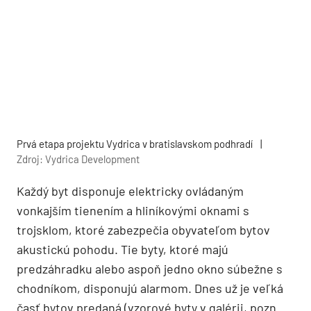
Prvá etapa projektu Vydrica v bratislavskom podhradí
|
Zdroj: Vydrica Development
Každý byt disponuje elektricky ovládaným
vonkajším tienením a hliníkovými oknami s
trojsklom, ktoré zabezpečia obyvateľom bytov
akustickú pohodu. Tie byty, ktoré majú
predzáhradku alebo aspoň jedno okno súbežne s
chodníkom, disponujú alarmom. Dnes už je veľká
časť bytov predaná (vzorové byty v galérii, pozn.