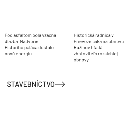
Pod asfaltom bola vzácna
Historická radnica v
dlažba. Nádvorie
Prievoze čaká na obnovu.
Pistoriho paláca dostalo
Ružinov hľadá
novú energiu
zhotoviteľa rozsiahlej
obnovy
STAVEBNÍCTVO