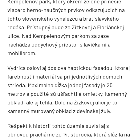
Kempelenov park, ktorý okrem zelene prinesie
viacero herno-náučných prvkov odkazujúcich na
tohto slovenského vynálezcu a bratislavského
rodáka. Prístupný bude zo Žižkovej a Floriánskej
ulice. Nad Kempelenovým parkom sa zase
nachádza oddychový priestor s lavičkami a
mobiliárom.
Vydrica osloví aj doslova haptickou fasádou, ktorej
farebnosť i materiál sa pri jednotlivých domoch
strieda. Maximálna dĺžka jednej fasády je 25
metrov a použité sú ušľachtilé omietky, kamenný
obklad, ale aj tehla. Dole na Žižkovej ulici je to
kamenný murovaný obklad z devínskej žuly.
Rešpekt k histórii tohto územia súvisí aj s
obnovou prachárne zo 14. storočia, ktorá slúžila na