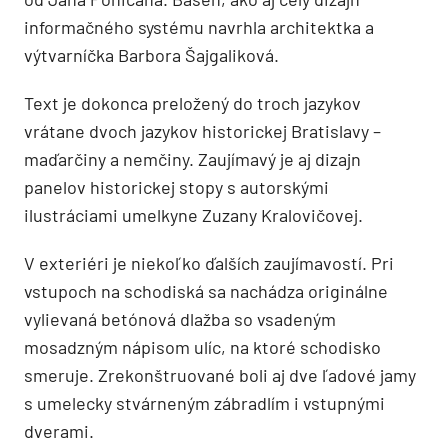
informačného systému navrhla architektka a
výtvarníčka Barbora Šajgaliková.
Text je dokonca preložený do troch jazykov
vrátane dvoch jazykov historickej Bratislavy –
maďarčiny a nemčiny. Zaujímavý je aj dizajn
panelov historickej stopy s autorskými
ilustráciami umelkyne Zuzany Kralovičovej.
V exteriéri je niekoľko ďalších zaujímavostí. Pri
vstupoch na schodiská sa nachádza originálne
vylievaná betónová dlažba so vsadeným
mosadzným nápisom ulíc, na ktoré schodisko
smeruje. Zrekonštruované boli aj dve ľadové jamy
s umelecky stvárneným zábradlím i vstupnými
dverami.