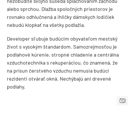
nezobudíte svojho suseda splachovaním záchodu
alebo sprchou. Dlažba spoločných priestorov je
rovnako odhlučnená a ihličky dámskych lodičiek
nebudú klopkať na všetky podlažia.
Developer sľubuje budúcim obyvateľom mestský
život s vysokým štandardom. Samozrejmosťou je
podlahové kúrenie, stropné chladenie a centrálna
vzduchotechnika s rekuperáciou, čo znamená, že
na prísun čerstvého vzduchu nemusia budúci
rezidenti otvárať okná. Nechýbajú ani drevené
podlahy.