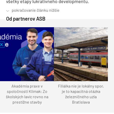
všetky etapy lukratívneho developmentu.
Od partnerov ASB
Akadémia praxe v
Filiálka nie je lokálny spor,
spoločnosti Klimak: Zo
je to kapacitná otázka
školských lavíc rovno na
železničného uzla
prestížne stavby
Bratislava