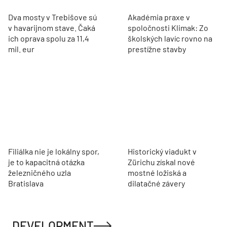
Dva mosty v Trebišove sú
Akadémia praxe v
v havarijnom stave. Čaká
spoločnosti Klimak: Zo
ich oprava spolu za 11,4
školských lavíc rovno na
mil. eur
prestížne stavby
Filiálka nie je lokálny spor,
Historický viadukt v
je to kapacitná otázka
Zürichu získal nové
železničného uzla
mostné ložiská a
Bratislava
dilatačné závery
DEVELOPMENT