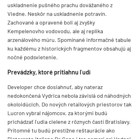
uskladnenie pušného prachu dovážaného z
Viedne. Neskôr na uskladnenie potravín.
Zachované a opravené boli aj zvyšky
Kempelenovho vodovodu, ale aj replika
arzenálového múru. Spomínané informačné tabule
ku každému z historických fragmentov obsahujú aj
nočné podsvietenie.
Prevádzky, ktoré pritiahnu ľudí
Developer chce dosiahnuť, aby nateraz
nedokončená Vydrica nebola závislá od náhodných
okoloidúcich. Do nových retailových priestorov tak
Lucron vybral nájomcov, za ktorými budú
prichádzať ľudia cielene z rôznych častí Bratislavy.
Prítomné tu budú prestížne reštaurácie ako
Ristorante Italiano Da Cono i tre somari pri Vodnej