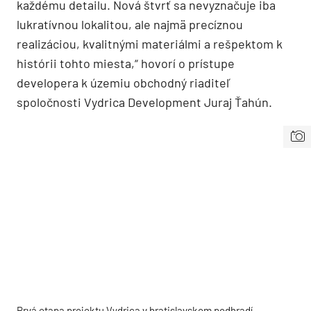
každému detailu. Nová štvrť sa nevyznačuje iba
lukratívnou lokalitou, ale najmä precíznou
realizáciou, kvalitnými materiálmi a rešpektom k
histórii tohto miesta,“ hovorí o prístupe
developera k územiu obchodný riaditeľ
spoločnosti Vydrica Development Juraj Ťahún.
Prvá etapa projektu Vydrica v bratislavskom podhradí –