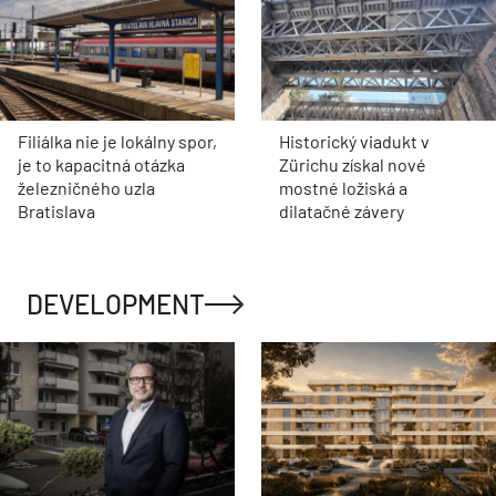
Filiálka nie je lokálny spor,
Historický viadukt v
je to kapacitná otázka
Zürichu získal nové
železničného uzla
mostné ložiská a
Bratislava
dilatačné závery
DEVELOPMENT