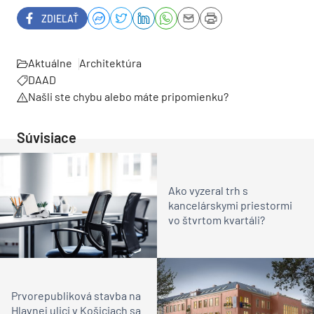
ZDIEĽAŤ
Aktuálne
Architektúra
DAAD
Našli ste chybu alebo máte pripomienku?
Súvisiace
Ako vyzeral trh s
kancelárskymi priestormi
vo štvrtom kvartáli?
Prvorepubliková stavba na
Hlavnej ulici v Košiciach sa