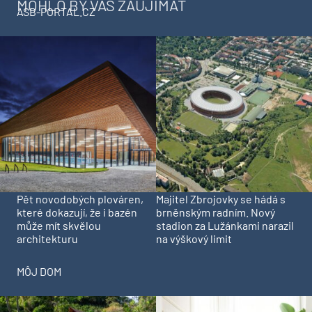
MOHLO BY VÁS ZAUJÍMAŤ
ASB-PORTAL.CZ
Pět novodobých plováren,
Majitel Zbrojovky se hádá s
které dokazují, že i bazén
brněnským radním. Nový
může mít skvělou
stadion za Lužánkami narazil
architekturu
na výškový limit
MÔJ DOM