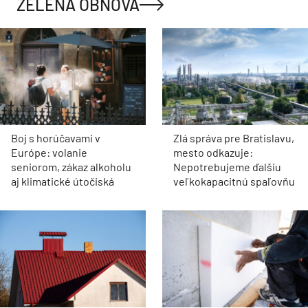
ZELENÁ OBNOVA
Boj s horúčavami v
Zlá správa pre Bratislavu,
Európe: volanie
mesto odkazuje:
seniorom, zákaz alkoholu
Nepotrebujeme ďalšiu
aj klimatické útočiská
veľkokapacitnú spaľovňu