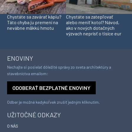
Chystáte sa zavárať kápiu?
Chystáte sa zatepľovať
Táto chyba ju premení na
alebo meniť kotol? Návod,
nevábne mäkkú hmotu
ako v nových dotačných
výzvach neprísť o tisíce eur
ENOVINY
Nechajte si posielať dôležité správy zo sveta architektúry a
stavebníctva emailom:
ODOBERAŤ BEZPLATNÉ ENOVINY
Odber je možné kedykoľvek zrušiť jedným kliknutím.
UŽITOČNÉ ODKAZY
O NÁS