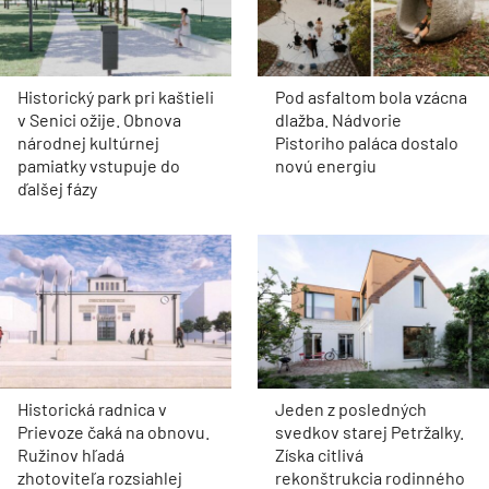
Historický park pri kaštieli
Pod asfaltom bola vzácna
v Senici ožije. Obnova
dlažba. Nádvorie
národnej kultúrnej
Pistoriho paláca dostalo
pamiatky vstupuje do
novú energiu
ďalšej fázy
Historická radnica v
Jeden z posledných
Prievoze čaká na obnovu.
svedkov starej Petržalky.
Ružinov hľadá
Získa citlivá
zhotoviteľa rozsiahlej
rekonštrukcia rodinného