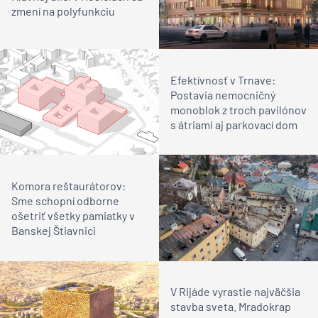
zmení na polyfunkciu
Efektívnosť v Trnave:
Postavia nemocničný
monoblok z troch pavilónov
s átriami aj parkovací dom
Komora reštaurátorov:
Sme schopní odborne
ošetriť všetky pamiatky v
Banskej Štiavnici
V Rijáde vyrastie najväčšia
stavba sveta. Mradokrap