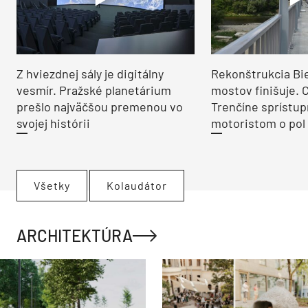
Z hviezdnej sály je digitálny
Rekonštrukcia Bi
vesmír. Pražské planetárium
mostov finišuje. 
prešlo najväčšou premenou vo
Trenčíne sprístup
svojej histórii
motoristom o pol 
Všetky
Kolaudátor
ARCHITEKTÚRA