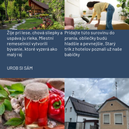
Pridajte túto surovinu do
Žije pri lese, chová sliepky a
prania, obliečky budú
uspáva ju rieka. Miestni
hladšie a pevnejšie. Starý
remeselníci vytvorili
trik z hotelov poznali už naše
bývanie, ktoré vyzerá ako
babičky
malý raj
UROB SI SÁM