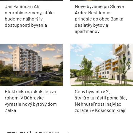
Ján Palenčár: Ak
Nové bývanie pri Sĺňave.
neurobíme zmeny, stále
Ardea Residence
budeme najhorší v
prinesie do obce Banka
dostupnosti bývania
desiatky bytov a
apartmánov
Električka na skok, les za
Ceny bývania v 2.
rohom. V Dúbravke
štvrťroku rástli pomalšie.
vyrastie nový bytový dom
Nehnuteľnosti najviac
Zelka
zdraželi v Košickom kraji