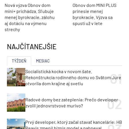
Nová výzva Obnov dom
Obnov dom MINI PLUS
mini+ prichádza. Sľubuje
prinesie menej
menej byrokracie, zálohu
byrokracie. Výzva sa
aj dotáciu na výmenu
spustí už v lete
strechy
NAJČÍTANEJŠIE
TÝŽDEŇ
MESIAC
Socialistická kocka v novom šate.
Rekonštrukcia rodinného domu vo Svätom Jure
otvorila dom krajine aj svetlu
Radové domy bez zateplenia: Prečo developer
zvolil jednovrstvové murivo?
Prvý developer, ktorý začal stavať kancelárie: HB
Reavis zmenil biznis model a nahneval