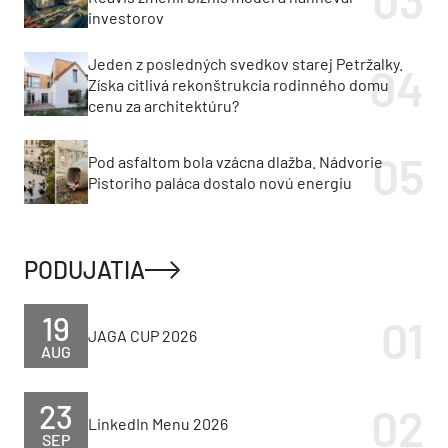
investorov
Jeden z posledných svedkov starej Petržalky.
Získa citlivá rekonštrukcia rodinného domu
cenu za architektúru?
Pod asfaltom bola vzácna dlažba. Nádvorie
Pistoriho paláca dostalo novú energiu
PODUJATIA
19
JAGA CUP 2026
AUG
23
LinkedIn Menu 2026
SEP