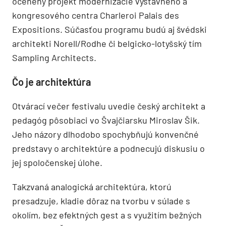
ocenený projekt modernizácie výstavného a
kongresového centra Charleroi Palais des
Expositions. Súčasťou programu budú aj švédski
architekti Norell/Rodhe či belgicko-lotyšský tím
Sampling Architects.
Čo je architektúra
Otvárací večer festivalu uvedie český architekt a
pedagóg pôsobiaci vo Švajčiarsku Miroslav Šik.
Jeho názory dlhodobo spochybňujú konvenčné
predstavy o architektúre a podnecujú diskusiu o
jej spoločenskej úlohe.
Takzvaná analogická architektúra, ktorú
presadzuje, kladie dôraz na tvorbu v súlade s
okolím, bez efektných gest a s využitím bežných