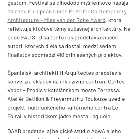
gestom. Festival sa dlhodobo myšlienkovo napája
na cenu
European Union Prize for Contemporary
Architecture – Mies van der Rohe Award
, ktorá
reflektuje kľúčové témy súčasnej architektúry. Na
pôde FAD STU sa tento rok predstavia viacerí
autori, ktorých diela sa dostali medzi sedem
finalistov spomedzi 410 prihlásených projektov.
Španielski architekti H Arquitectes predstavia
konverziu skladov na inkluzívne centrum Cortès
Vapor – Prodis v katalánskom meste Terrassa.
Ateliér Betillon & Freyermuth z Toulouse uvedie
projekt multifunkčného kultúrneho centra Le
Foirail v historickom jadre mesta Laguiole.
DAAD predstaví aj belgické štúdio AgwA a jeho