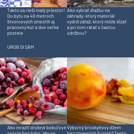
Takto sa rieši malý priestor!
Ako vybrať dlažbu na
Do bytu na 40 metroch
záhrady: ktorý materiál
štvorcových zmestili aj
vydrží záťaž, ktorý môže kĺzať
pracovný kút a dve veľké
a pri čom rátať s častou
postele
údržbou?
UROB SI SÁM
Ako mraziť drobné bobuľové
Výborný broskyňový džem
ovocie bez toho, aby sa
bez otravných šupiek? Tento