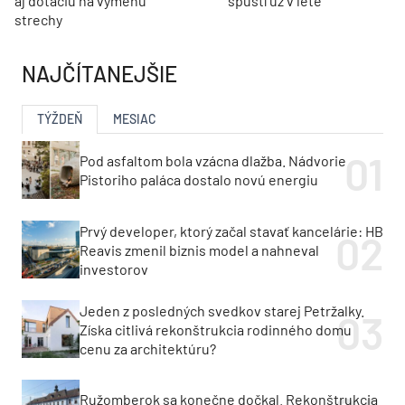
aj dotáciu na výmenu
spustí už v lete
strechy
NAJČÍTANEJŠIE
TÝŽDEŇ
MESIAC
Pod asfaltom bola vzácna dlažba. Nádvorie
Pistoriho paláca dostalo novú energiu
Prvý developer, ktorý začal stavať kancelárie: HB
Reavis zmenil biznis model a nahneval
investorov
Jeden z posledných svedkov starej Petržalky.
Získa citlivá rekonštrukcia rodinného domu
cenu za architektúru?
Ružomberok sa konečne dočkal. Rekonštrukcia