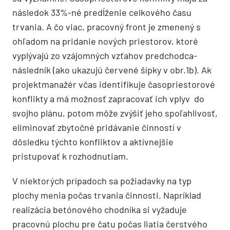
následok 33%-né predĺženie celkového času
trvania. A čo viac, pracovný front je zmenený s
ohľadom na pridanie nových priestorov, ktoré
vyplývajú zo vzájomných vzťahov predchodca-
následník (ako ukazujú červené šípky v obr.1b). Ak
projektmanažér včas identifikuje časopriestorové
konflikty a má možnosť zapracovať ich vplyv do
svojho plánu, potom môže zvýšiť jeho spoľahlivosť,
eliminovať zbytočné pridávanie činností v
dôsledku týchto konfliktov a aktívnejšie
pristupovať k rozhodnutiam.
V niektorých prípadoch sa požiadavky na typ
plochy menia počas trvania činnosti. Napríklad
realizácia betónového chodníka si vyžaduje
pracovnú plochu pre čatu počas liatia čerstvého