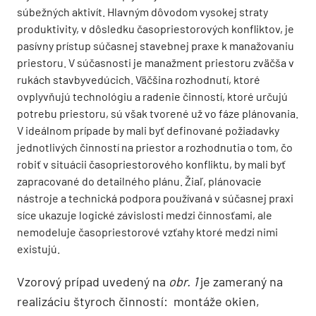
súbežných aktivít. Hlavným dôvodom vysokej straty
produktivity, v dôsledku časopriestorových konfliktov, je
pasívny prístup súčasnej stavebnej praxe k manažovaniu
priestoru. V súčasnosti je manažment priestoru zväčša v
rukách stavbyvedúcich. Väčšina rozhodnutí, ktoré
ovplyvňujú technológiu a radenie činností, ktoré určujú
potrebu priestoru, sú však tvorené už vo fáze plánovania.
V ideálnom prípade by mali byť definované požiadavky
jednotlivých činností na priestor a rozhodnutia o tom, čo
robiť v situácii časopriestorového konfliktu, by mali byť
zapracované do detailného plánu. Žiaľ, plánovacie
nástroje a technická podpora používaná v súčasnej praxi
síce ukazuje logické závislosti medzi činnosťami, ale
nemodeluje časopriestorové vzťahy ktoré medzi nimi
existujú.
Vzorový prípad uvedený na
obr. 1
je zameraný na
realizáciu štyroch činností: montáže okien,