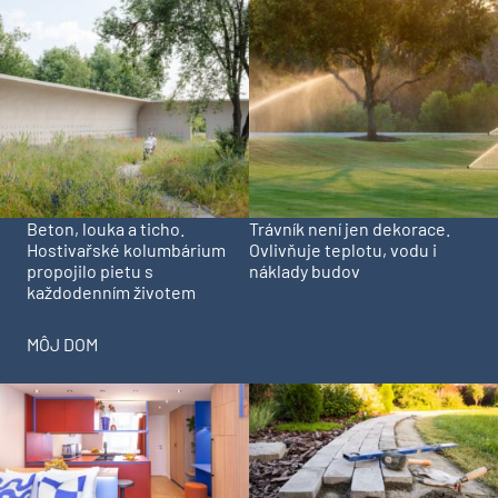
Beton, louka a ticho.
Trávník není jen dekorace.
Hostivařské kolumbárium
Ovlivňuje teplotu, vodu i
propojilo pietu s
náklady budov
každodenním životem
MÔJ DOM