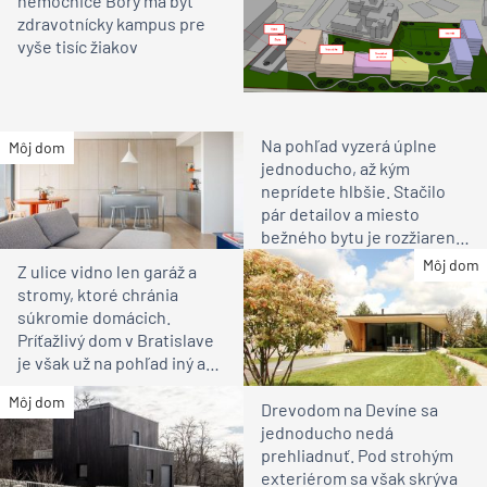
nemocnice Bory má byť
zdravotnícky kampus pre
vyše tisíc žiakov
Na pohľad vyzerá úplne
Môj dom
jednoducho, až kým
neprídete hlbšie. Stačilo
pár detailov a miesto
bežného bytu je rozžiarené
bývanie pre rodinu
Môj dom
Z ulice vidno len garáž a
stromy, ktoré chránia
súkromie domácich.
Príťažlivý dom v Bratislave
je však už na pohľad iný ako
susedia
Môj dom
Drevodom na Devíne sa
jednoducho nedá
prehliadnuť. Pod strohým
exteriérom sa však skrýva