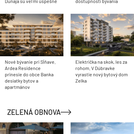
Dunaja sú veľmi úspešné
dostupnosti bývania
Nové bývanie pri Sĺňave.
Električka na skok, les za
Ardea Residence
rohom. V Dúbravke
prinesie do obce Banka
vyrastie nový bytový dom
desiatky bytov a
Zelka
apartmánov
ZELENÁ OBNOVA