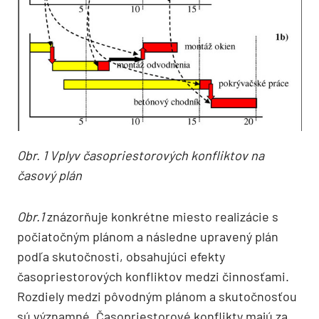
Obr. 1 Vplyv časopriestorových konfliktov na
časový plán
Obr.1
znázorňuje konkrétne miesto realizácie s
počiatočným plánom a následne upravený plán
podľa skutočnosti, obsahujúci efekty
časopriestorových konfliktov medzi činnosťami.
Rozdiely medzi pôvodným plánom a skutočnosťou
sú významné. Časopriestorové konflikty majú za