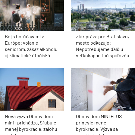
Boj s horúčavami v
Zlá správa pre Bratislavu,
Európe: volanie
mesto odkazuje:
seniorom, zákaz alkoholu
Nepotrebujeme ďalšiu
aj klimatické útočiská
veľkokapacitnú spaľovňu
Nová výzva Obnov dom
Obnov dom MINI PLUS
mini+ prichádza. Sľubuje
prinesie menej
menej byrokracie, zálohu
byrokracie. Výzva sa