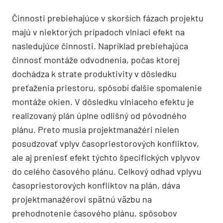
Činnosti prebiehajúce v skorších fázach projektu
majú v niektorých prípadoch vlniaci efekt na
nasledujúce činnosti. Napríklad prebiehajúca
činnosť montáže odvodnenia, počas ktorej
dochádza k strate produktivity v dôsledku
preťaženia priestoru, spôsobí ďalšie spomalenie
montáže okien. V dôsledku vlniaceho efektu je
realizovaný plán úplne odlišný od pôvodného
plánu. Preto musia projektmanažéri nielen
posudzovať vplyv časopriestorových konfliktov,
ale aj preniesť efekt týchto špecifických vplyvov
do celého časového plánu. Celkový odhad vplyvu
časopriestorových konfliktov na plán, dáva
projektmanažérovi spätnú väzbu na
prehodnotenie časového plánu, spôsobov