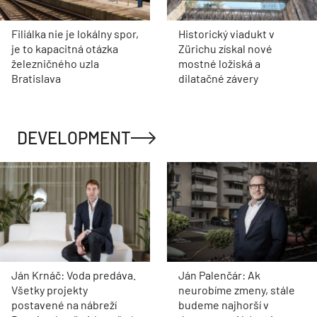
Filiálka nie je lokálny spor,
Historický viadukt v
je to kapacitná otázka
Zürichu získal nové
železničného uzla
mostné ložiská a
Bratislava
dilatačné závery
DEVELOPMENT
Ján Krnáč: Voda predáva.
Ján Palenčár: Ak
Všetky projekty
neurobíme zmeny, stále
postavené na nábreží
budeme najhorší v