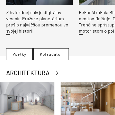
Z hviezdnej sály je digitálny
Rekonštrukcia Bi
vesmír. Pražské planetárium
mostov finišuje. 
prešlo najväčšou premenou vo
Trenčíne sprístup
svojej histórii
motoristom o pol 
Všetky
Kolaudátor
ARCHITEKTÚRA