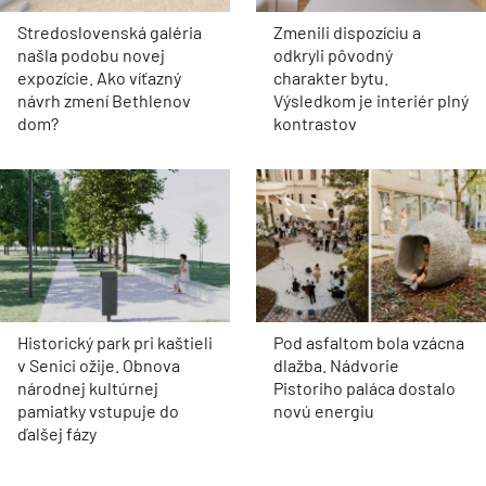
Stredoslovenská galéria
Zmenili dispozíciu a
našla podobu novej
odkryli pôvodný
expozície. Ako víťazný
charakter bytu.
návrh zmení Bethlenov
Výsledkom je interiér plný
dom?
kontrastov
Historický park pri kaštieli
Pod asfaltom bola vzácna
v Senici ožije. Obnova
dlažba. Nádvorie
národnej kultúrnej
Pistoriho paláca dostalo
pamiatky vstupuje do
novú energiu
ďalšej fázy