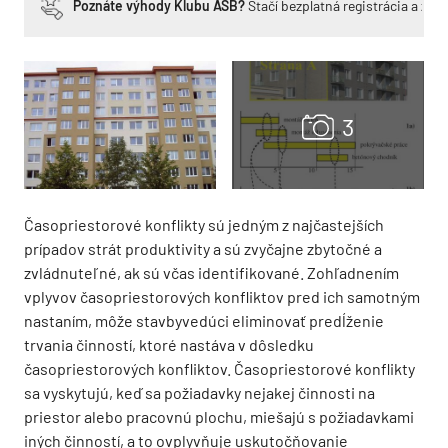
Poznáte výhody Klubu ASB?
Stačí bezplatná registrácia a zí
Časopriestorové konflikty sú jedným z najčastejších
prípadov strát produktivity a sú zvyčajne zbytočné a
zvládnuteľné, ak sú včas identifikované. Zohľadnením
vplyvov časopriestorových konfliktov pred ich samotným
nastaním, môže stavbyvedúci eliminovať predĺženie
trvania činností, ktoré nastáva v dôsledku
časopriestorových konfliktov. Časopriestorové konflikty
sa vyskytujú, keď sa požiadavky nejakej činnosti na
priestor alebo pracovnú plochu, miešajú s požiadavkami
iných činností, a to ovplyvňuje uskutočňovanie