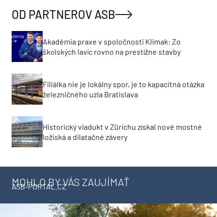
OD PARTNEROV ASB
Akadémia praxe v spoločnosti Klimak: Zo
školských lavíc rovno na prestížne stavby
Filiálka nie je lokálny spor, je to kapacitná otázka
železničného uzla Bratislava
Historický viadukt v Zürichu získal nové mostné
ložiská a dilatačné závery
MOHLO BY VÁS ZAUJÍMAŤ
ASB-PORTAL.CZ