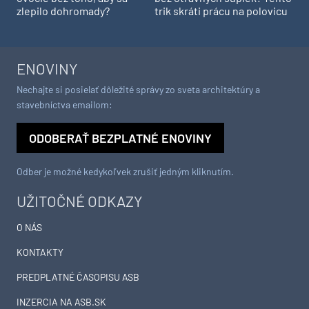
zlepilo dohromady?
trik skráti prácu na polovicu
ENOVINY
Nechajte si posielať dôležité správy zo sveta architektúry a
stavebníctva emailom:
ODOBERAŤ BEZPLATNÉ ENOVINY
Odber je možné kedykoľvek zrušiť jedným kliknutím.
UŽITOČNÉ ODKAZY
O NÁS
KONTAKTY
PREDPLATNÉ ČASOPISU ASB
INZERCIA NA ASB.SK