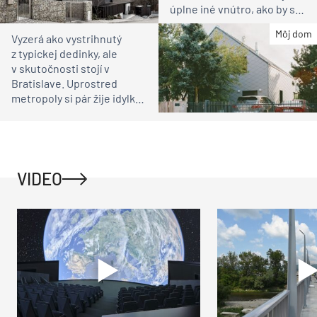
úplne iné vnútro, ako by ste
čakali
Môj dom
Vyzerá ako vystrihnutý
z typickej dedinky, ale
v skutočnosti stojí v
Bratislave. Uprostred
metropoly si pár žije idylku
ako na vidieku
VIDEO