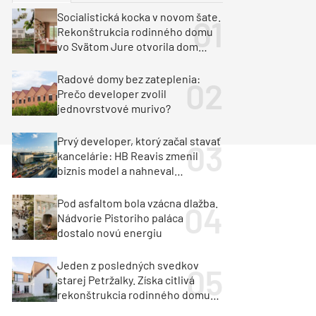
y
Klimatizácia a vetranie
Socialistická kocka v novom šate.
urz Milan Murcka
Rekonštrukcia rodinného domu
vo Svätom Jure otvorila dom
krajine aj svetlu
Radové domy bez zateplenia:
Prečo developer zvolil
jednovrstvové murivo?
Prvý developer, ktorý začal stavať
kancelárie: HB Reavis zmenil
biznis model a nahneval
investorov
Pod asfaltom bola vzácna dlažba.
Nádvorie Pistoriho paláca
dostalo novú energiu
Jeden z posledných svedkov
starej Petržalky. Získa citlivá
rekonštrukcia rodinného domu
cenu za architektúru?