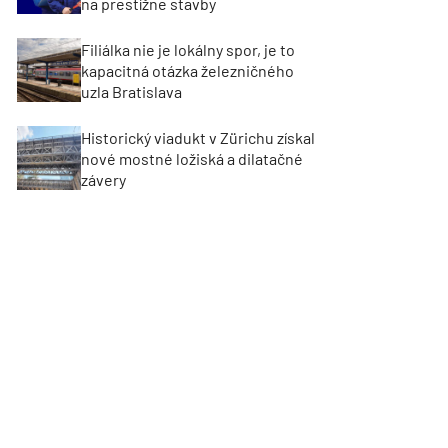
na prestížne stavby
Filiálka nie je lokálny spor, je to
kapacitná otázka železničného
uzla Bratislava
Historický viadukt v Zürichu získal
nové mostné ložiská a dilatačné
závery