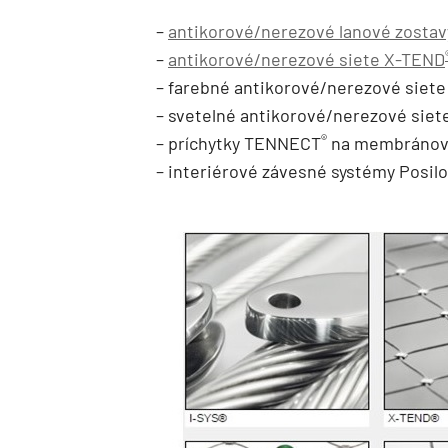
–
antikorové/nerezové lanové zostav
–
antikorové/nerezové siete X-TEND
– farebné antikorové/nerezové siet
– svetelné antikorové/nerezové siet
®
– príchytky TENNECT
na membránov
– interiérové závesné systémy Posil