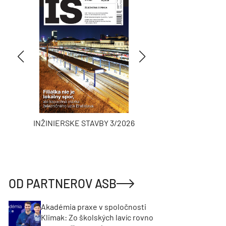
INŽINIERSKE STAVBY 3/2026
ASB
OD PARTNEROV ASB
Akadémia praxe v spoločnosti
Klimak: Zo školských lavíc rovno