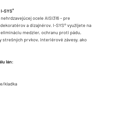
®
 I-SYS
 nehrdzavejúcej ocele AISI316 – pre
 dekoratérov a dizajnérov. I-SYS® využijete na
 elimináciu medzier, ochranu proti pádu,
 strešných prvkov, interiérové závesy, ako
lu lán:
be/kladka