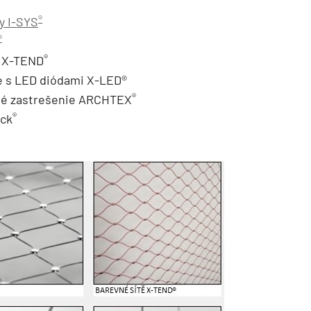
®
y I-SYS
®
®
e X-TEND
e s LED diódami X-LED®
®
é zastrešenie ARCHTEX
®
ock