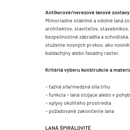
Antikorové/nerezové lanové zostavy
Mimoriadne stabilné a odolné laná zo
architektov, staviteľov, stavebníkov,
bezpečnostné zábradlia a schodiská,
stuženie nosných prvkov, ako nosníky
baldachýny alebo fasádny raster.
Kritériá výberu konštrukcie a materiá
– ťažná sila/medzná sila trhu
– funkcia – laná stojace alebo v pohy
– vplyvy okolitého prostredia
– požadované zakončenie lana
LANÁ ŠPIRÁLOVITÉ