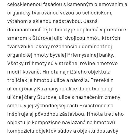
celosklenenou fasádou s kamenným olemovaním a
organicky tvarovanou vežou so schodiskom,
výťahom a sklenou nadstavbou. Jasná
dominantnosť tejto hmoty je doplnená v priestore
smerom k Štúrovej ulici dvojicou hmôt, ktorých
tvar vznikol akoby rezonanciou dominantnej
organickej hmoty bývalej Priemyselnej banky.
Všetky tri hmoty sú v strešnej rovine hmotovo
modifikované. Hmota najnižšieho objektu z
trojičiek je hmotou ulice a nárožia. Preteká z
uličnej čiary Kuzmányho ulice do dotvorenej
uličnej čiary Štúrovej ulice s naznačením zmeny
smeru v jej východnejšej časti – čiastočne sa
inšpiruje aj pôvodnou zástavbou. Hmota tretieho
objektu je kompozične naviazaná na hmotovú
kompozíciu objektov súdov a objektu dostavby