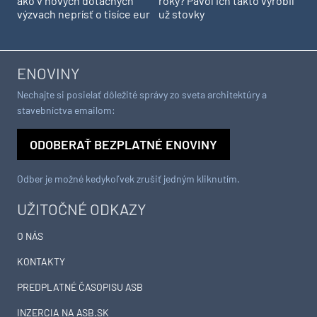
ako v nových dotačných
roky? Pavol ich takto vyrobil
výzvach neprísť o tisíce eur
už stovky
ENOVINY
Nechajte si posielať dôležité správy zo sveta architektúry a
stavebníctva emailom:
ODOBERAŤ BEZPLATNÉ ENOVINY
Odber je možné kedykoľvek zrušiť jedným kliknutím.
UŽITOČNÉ ODKAZY
O NÁS
KONTAKTY
PREDPLATNÉ ČASOPISU ASB
INZERCIA NA ASB.SK