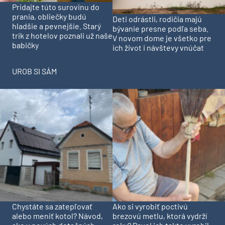
Pridajte túto surovinu do
prania, obliečky budú
Deti odrástli, rodičia majú
hladšie a pevnejšie. Starý
bývanie presne podľa seba.
trik z hotelov poznali už naše
V novom dome je všetko pre
babičky
ich život i návštevy vnúčat
UROB SI SÁM
Chystáte sa zatepľovať
Ako si vyrobiť poctivú
alebo meniť kotol? Návod,
brezovú metlu, ktorá vydrží