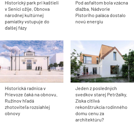
Historický park pri kaštieli
Pod asfaltom bola vzácna
v Senici ožije. Obnova
dlažba. Nádvorie
národnej kultúrnej
Pistoriho paláca dostalo
pamiatky vstupuje do
novú energiu
ďalšej fázy
Historická radnica v
Jeden z posledných
Prievoze čaká na obnovu.
svedkov starej Petržalky.
Ružinov hľadá
Získa citlivá
zhotoviteľa rozsiahlej
rekonštrukcia rodinného
obnovy
domu cenu za
architektúru?