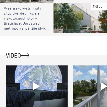
čakali
Môj dom
Vyzerá ako vystrihnutý
z typickej dedinky, ale
v skutočnosti stojí v
Bratislave. Uprostred
metropoly si pár žije idylku
ako na vidieku
VIDEO