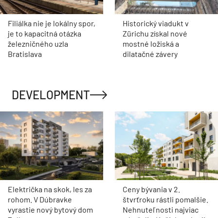
Filiálka nie je lokálny spor,
Historický viadukt v
je to kapacitná otázka
Zürichu získal nové
železničného uzla
mostné ložiská a
Bratislava
dilatačné závery
DEVELOPMENT
Električka na skok, les za
Ceny bývania v 2.
rohom. V Dúbravke
štvrťroku rástli pomalšie.
vyrastie nový bytový dom
Nehnuteľnosti najviac