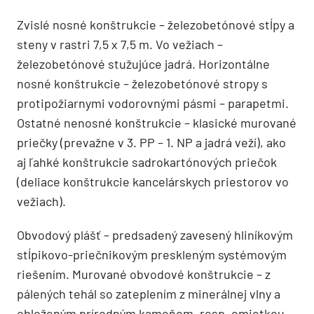
Zvislé nosné konštrukcie – železobetónové stĺpy a
steny v rastri 7,5 x 7,5 m. Vo vežiach –
železobetónové stužujúce jadrá. Horizontálne
nosné konštrukcie – železobetónové stropy s
protipožiarnymi vodorovnými pásmi – parapetmi.
Ostatné nenosné konštrukcie – klasické murované
priečky (prevažne v 3. PP – 1. NP a jadrá veží), ako
aj ľahké konštrukcie sadrokartónových priečok
(deliace konštrukcie kancelárskych priestorov vo
vežiach).
Obvodový plášť – predsadený zavesený hliníkovým
stĺpikovo-priečnikovým preskleným systémovým
riešením. Murované obvodové konštrukcie – z
pálených tehál so zateplením z minerálnej vlny a
obloženým prírodným kameňom, resp. omietkou.