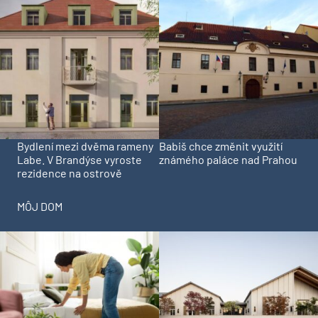
Bydlení mezi dvěma rameny
Babiš chce změnit využití
Labe. V Brandýse vyroste
známého paláce nad Prahou
rezidence na ostrově
MÔJ DOM