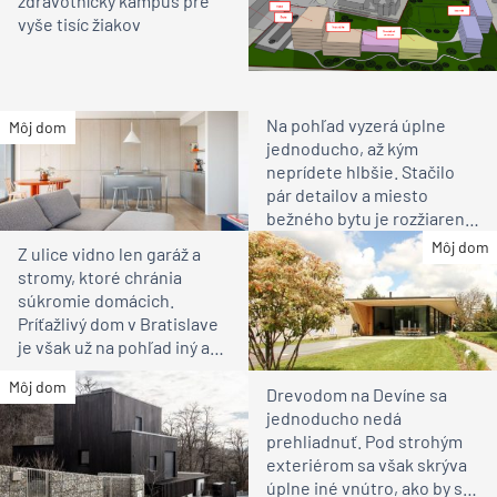
zdravotnícky kampus pre
vyše tisíc žiakov
Na pohľad vyzerá úplne
Môj dom
jednoducho, až kým
neprídete hlbšie. Stačilo
pár detailov a miesto
bežného bytu je rozžiarené
bývanie pre rodinu
Môj dom
Z ulice vidno len garáž a
stromy, ktoré chránia
súkromie domácich.
Príťažlivý dom v Bratislave
je však už na pohľad iný ako
susedia
Môj dom
Drevodom na Devíne sa
jednoducho nedá
prehliadnuť. Pod strohým
exteriérom sa však skrýva
úplne iné vnútro, ako by ste