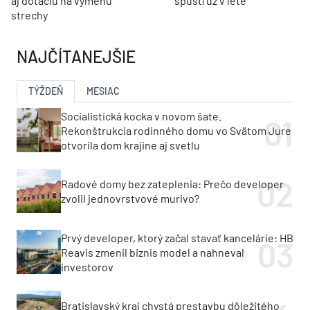
aj dotáciu na výmenu
spustí už v lete
strechy
NAJČÍTANEJŠIE
TÝŽDEŇ
MESIAC
Socialistická kocka v novom šate.
Rekonštrukcia rodinného domu vo Svätom Jure
otvorila dom krajine aj svetlu
Radové domy bez zateplenia: Prečo developer
zvolil jednovrstvové murivo?
Prvý developer, ktorý začal stavať kancelárie: HB
Reavis zmenil biznis model a nahneval
investorov
Bratislavský kraj chystá prestavbu dôležitého