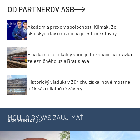
OD PARTNEROV ASB
Akadémia praxe v spoločnosti Klimak: Zo
školských lavíc rovno na prestížne stavby
Filiálka nie je lokálny spor, je to kapacitná otázka
železničného uzla Bratislava
Historický viadukt v Zürichu získal nové mostné
ložiská a dilatačné závery
MOHLO BY VÁS ZAUJÍMAŤ
ASB-PORTAL.CZ