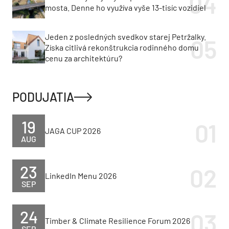
mosta. Denne ho využíva vyše 13-tisíc vozidiel
Jeden z posledných svedkov starej Petržalky.
Získa citlivá rekonštrukcia rodinného domu
cenu za architektúru?
PODUJATIA
19
JAGA CUP 2026
AUG
23
LinkedIn Menu 2026
SEP
24
Timber & Climate Resilience Forum 2026
SEP