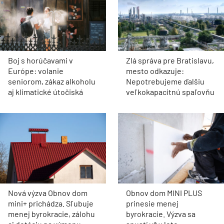
Boj s horúčavami v
Zlá správa pre Bratislavu,
Európe: volanie
mesto odkazuje:
seniorom, zákaz alkoholu
Nepotrebujeme ďalšiu
aj klimatické útočiská
veľkokapacitnú spaľovňu
Nová výzva Obnov dom
Obnov dom MINI PLUS
mini+ prichádza. Sľubuje
prinesie menej
menej byrokracie, zálohu
byrokracie. Výzva sa