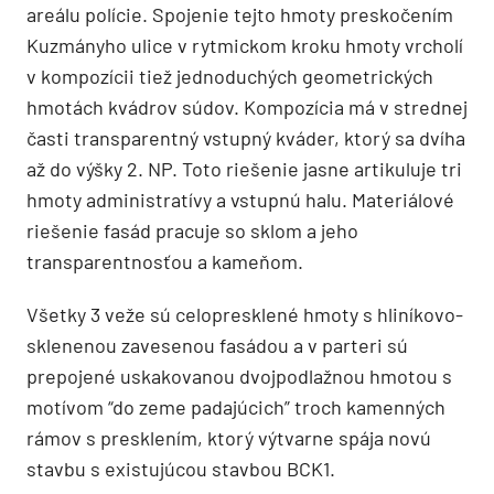
areálu polície. Spojenie tejto hmoty preskočením
Kuzmányho ulice v rytmickom kroku hmoty vrcholí
v kompozícii tiež jednoduchých geometrických
hmotách kvádrov súdov. Kompozícia má v strednej
časti transparentný vstupný kváder, ktorý sa dvíha
až do výšky 2. NP. Toto riešenie jasne artikuluje tri
hmoty administratívy a vstupnú halu. Materiálové
riešenie fasád pracuje so sklom a jeho
transparentnosťou a kameňom.
Všetky 3 veže sú celopresklené hmoty s hliníkovo-
sklenenou zavesenou fasádou a v parteri sú
prepojené uskakovanou dvojpodlažnou hmotou s
motívom “do zeme padajúcich” troch kamenných
rámov s presklením, ktorý výtvarne spája novú
stavbu s existujúcou stavbou BCK1.