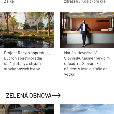
Zelka
zdraželi v Košickom kraji
Projekt Rakyta napreduje.
Marián Hlavačka: V
Lucron spustil predaj
Slovinsku takmer nevidím
ďalšej etapy a chystá
odpad, na Slovensku
stovky nových bytov
nájdem v lese aj fľaše od
vodky
ZELENÁ OBNOVA