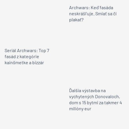
Archwars: Keď fasáda
neskrášľuje. Smiať sa či
plakať?
Seriál Archwars: Top 7
fasád z kategórie
kainšmetke a bizzár
Ďalšia výstavba na
vychytených Donovaloch,
dom s 15 bytmi za takmer 4
milióny eur