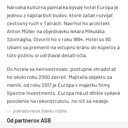
Národná kultúrna pamiatka bývalý hotel Európa je
jednou z najstarších budov, ktoré začali rozvíjať
cestovný ruch v Tatrách. Navrhol ho architekt
Anton Müller na objednávku lekára Mikuláša
Szontágha. Otvorili ho v roku 1894. Hotel so 60
izbami sa premenil na vstupnú bránu do kúpeľov a
túto pozíciu si udržiaval desaťročia.
Do hotela sa neinvestovalo, postupne chradol až
ho okolo roku 2000 zavreli. Majitelia objektu sa
menili, od roku 2017 je Európa v majetku firmy
Spectre Investments. Európa má už dlhšie vydané
povolenie na rekonštrukciu, no nič sa nedeje.
Od partnerov ASB