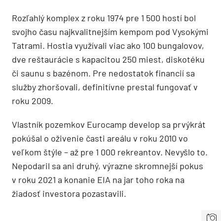
Rozľahlý komplex z roku 1974 pre 1 500 hostí bol
svojho času najkvalitnejším kempom pod Vysokými
Tatrami. Hostia využívali viac ako 100 bungalovov,
dve reštaurácie s kapacitou 250 miest, diskotéku
či saunu s bazénom. Pre nedostatok financií sa
služby zhoršovali, definitívne prestal fungovať v
roku 2009.
Vlastník pozemkov Eurocamp develop sa prvýkrát
pokúšal o oživenie časti areálu v roku 2010 vo
veľkom štýle – až pre 1 000 rekreantov. Nevyšlo to.
Nepodaril sa ani druhý, výrazne skromnejší pokus
v roku 2021 a konanie EIA na jar toho roka na
žiadosť investora pozastavili.