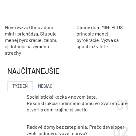
Nová výzva Obnov dom
Obnov dom MINI PLUS
mini+ prichádza. Sľubuje
prinesie menej
menej byrokracie, zálohu
byrokracie. Výzva sa
aj dotáciu na výmenu
spustí už v lete
strechy
NAJČÍTANEJŠIE
TÝŽDEŇ
MESIAC
Socialistická kocka v novom šate.
Rekonštrukcia rodinného domu vo Svätom Jure
otvorila dom krajine aj svetlu
Radové domy bez zateplenia: Prečo developer
zvolil jednovrstvové murivo?