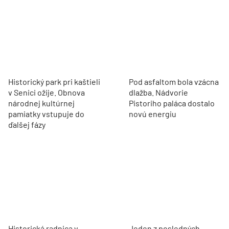
Historický park pri kaštieli
Pod asfaltom bola vzácna
v Senici ožije. Obnova
dlažba. Nádvorie
národnej kultúrnej
Pistoriho paláca dostalo
pamiatky vstupuje do
novú energiu
ďalšej fázy
Historická radnica v
Jeden z posledných