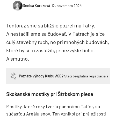
Denisa Kureková
-
12. novembra 2024
Tentoraz sme sa bližšie pozreli na Tatry.
A nestačili sme sa čudovať. V Tatrách je síce
čulý stavebný ruch, no pri mnohých budovách,
ktoré by si to zaslúžili, je nezvykle ticho.
A smutno.
Poznáte výhody Klubu ASB?
Stačí bezplatná registrácia a zí
Skokanské mostíky pri Štrbskom plese
Mostíky, ktoré roky tvoria panorámu Tatier, sú
súčasťou Areálu snov. Ten vznikol pri práležitosti