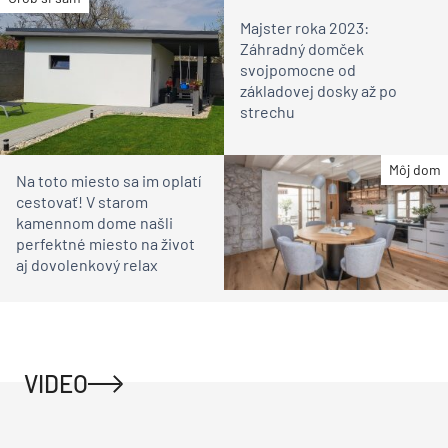
Majster roka 2023:
Záhradný domček
svojpomocne od
základovej dosky až po
strechu
Môj dom
Na toto miesto sa im oplatí
cestovať! V starom
kamennom dome našli
perfektné miesto na život
aj dovolenkový relax
VIDEO