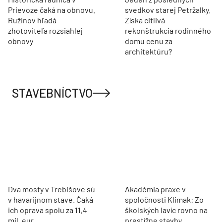
Prievoze čaká na obnovu.
svedkov starej Petržalky.
Ružinov hľadá
Získa citlivá
zhotoviteľa rozsiahlej
rekonštrukcia rodinného
obnovy
domu cenu za
architektúru?
STAVEBNÍCTVO
Dva mosty v Trebišove sú
Akadémia praxe v
v havarijnom stave. Čaká
spoločnosti Klimak: Zo
ich oprava spolu za 11,4
školských lavíc rovno na
mil. eur
prestížne stavby