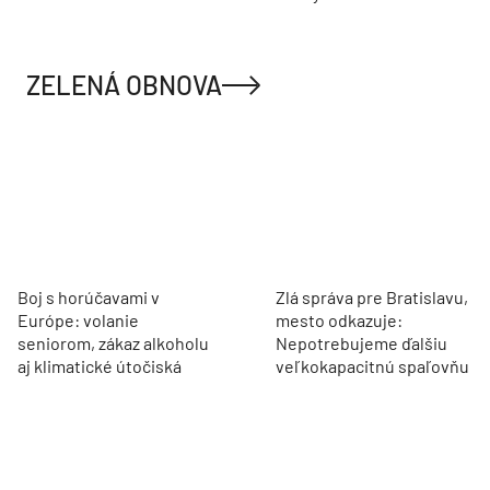
ZELENÁ OBNOVA
Boj s horúčavami v
Zlá správa pre Bratislavu,
Európe: volanie
mesto odkazuje:
seniorom, zákaz alkoholu
Nepotrebujeme ďalšiu
aj klimatické útočiská
veľkokapacitnú spaľovňu