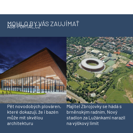
MOHLO BY VÁS ZAUJÍMAŤ
ASB-PORTAL.CZ
Pět novodobých plováren,
Majitel Zbrojovky se hádá s
které dokazují, že i bazén
brněnským radním. Nový
může mít skvělou
stadion za Lužánkami narazil
architekturu
na výškový limit