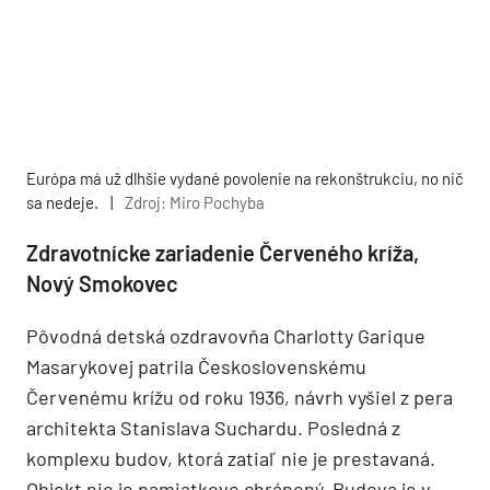
Európa má už dlhšie vydané povolenie na rekonštrukciu, no nič
sa nedeje.
|
Zdroj: Miro Pochyba
Zdravotnícke zariadenie Červeného kríža,
Nový Smokovec
Pôvodná detská ozdravovňa Charlotty Garique
Masarykovej patrila Československému
Červenému krížu od roku 1936, návrh vyšiel z pera
architekta Stanislava Suchardu. Posledná z
komplexu budov, ktorá zatiaľ nie je prestavaná.
Objekt nie je pamiatkovo chránený. Budova je v