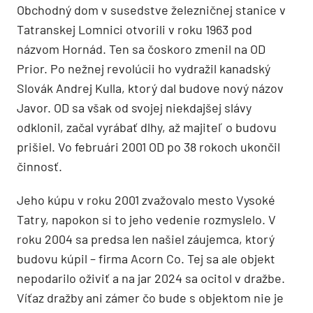
Obchodný dom v susedstve železničnej stanice v
Tatranskej Lomnici otvorili v roku 1963 pod
názvom Hornád. Ten sa čoskoro zmenil na OD
Prior. Po nežnej revolúcii ho vydražil kanadský
Slovák Andrej Kulla, ktorý dal budove nový názov
Javor. OD sa však od svojej niekdajšej slávy
odklonil, začal vyrábať dlhy, až majiteľ o budovu
prišiel. Vo februári 2001 OD po 38 rokoch ukončil
činnosť.
Jeho kúpu v roku 2001 zvažovalo mesto Vysoké
Tatry, napokon si to jeho vedenie rozmyslelo. V
roku 2004 sa predsa len našiel záujemca, ktorý
budovu kúpil – firma Acorn Co. Tej sa ale objekt
nepodarilo oživiť a na jar 2024 sa ocitol v dražbe.
Víťaz dražby ani zámer čo bude s objektom nie je