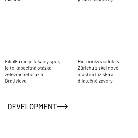
Filiálka nie je lokálny spor,
Historický viadukt v
je to kapacitná otázka
Zürichu získal nové
železničného uzla
mostné ložiská a
Bratislava
dilatačné závery
DEVELOPMENT