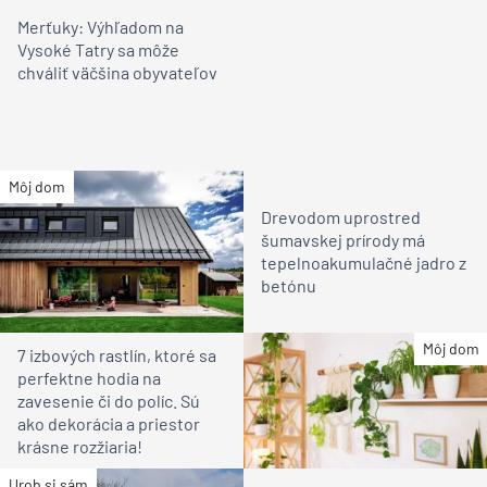
Merťuky: Výhľadom na
Vysoké Tatry sa môže
chváliť väčšina obyvateľov
Môj dom
Drevodom uprostred
šumavskej prírody má
tepelnoakumulačné jadro z
betónu
Môj dom
7 izbových rastlín, ktoré sa
perfektne hodia na
zavesenie či do políc. Sú
ako dekorácia a priestor
krásne rozžiaria!
Urob si sám