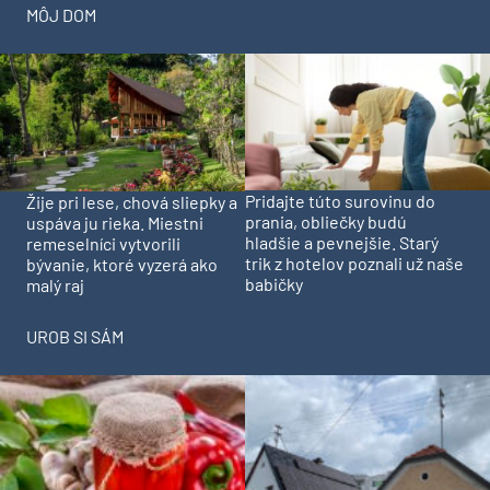
MÔJ DOM
Pridajte túto surovinu do
Žije pri lese, chová sliepky a
prania, obliečky budú
uspáva ju rieka. Miestni
hladšie a pevnejšie. Starý
remeselníci vytvorili
trik z hotelov poznali už naše
bývanie, ktoré vyzerá ako
babičky
malý raj
UROB SI SÁM