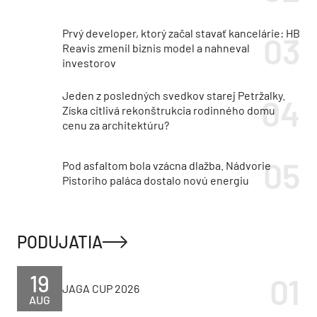
Prvý developer, ktorý začal stavať kancelárie: HB
Reavis zmenil biznis model a nahneval
investorov
Jeden z posledných svedkov starej Petržalky.
Získa citlivá rekonštrukcia rodinného domu
cenu za architektúru?
Pod asfaltom bola vzácna dlažba. Nádvorie
Pistoriho paláca dostalo novú energiu
PODUJATIA
19
JAGA CUP 2026
AUG