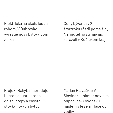
Električka na skok, les za
Ceny bývania v 2.
rohom. V Dúbravke
štvrťroku rástli pomalšie.
vyrastie nový bytový dom
Nehnuteľnosti najviac
Zelka
zdraželi v Košickom kraji
Projekt Rakyta napreduje.
Marián Hlavačka: V
Lucron spustil predaj
Slovinsku takmer nevidím
ďalšej etapy a chystá
odpad, na Slovensku
stovky nových bytov
nájdem v lese aj fľaše od
vodky