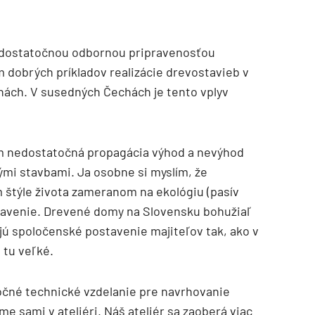
edostatočnou odbornou pripravenosťou
 dobrých príkladov realizácie drevostavieb v
ách. V susedných Čechách je tento vplyv
m nedostatočná propagácia výhod a nevýhod
mi stavbami. Ja osobne si myslím, že
štýle života zameranom na ekológiu (pasív
ostavenie. Drevené domy na Slovensku bohužiaľ
jú spoločenské postavenie majiteľov tak, ako v
 tu veľké.
očné technické vzdelanie pre navrhovanie
e sami v ateliéri. Náš ateliér sa zaoberá viac