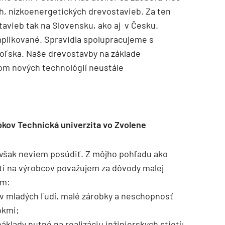
, nízkoenergetických drevostavieb. Za ten
avieb tak na Slovensku, ako aj v Česku.
mplikované. Spravidla spolupracujeme s
Poľska. Naše drevostavby na základe
jom nových technológií neustále
kov Technická univerzita vo Zvolene
u však neviem posúdiť. Z môjho pohľadu ako
ti na výrobcov považujem za dôvody malej
ým:
v mladých ľudí, malé zárobky a neschopnosť
okmi;
klady nutné na realizáciu inžinierskych stietí;