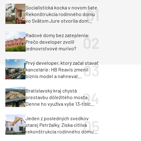
y
Klimatizácia a vetranie
Socialistická kocka v novom šate.
urz Milan Murcka
Rekonštrukcia rodinného domu
vo Svätom Jure otvorila dom
krajine aj svetlu
Radové domy bez zateplenia:
Prečo developer zvolil
jednovrstvové murivo?
Prvý developer, ktorý začal stavať
kancelárie: HB Reavis zmenil
biznis model a nahneval
investorov
Bratislavský kraj chystá
prestavbu dôležitého mosta.
Denne ho využíva vyše 13-tisíc
vozidiel
Jeden z posledných svedkov
starej Petržalky. Získa citlivá
rekonštrukcia rodinného domu
cenu za architektúru?