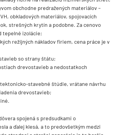
plyvom obchodne predražených materiálov –
VH, obkladových materiálov, spojovacích
tok, strešných krytín a podobne. Za cenovo
 tepelné izolácie;
kých režijných nákladov firiem, cena práce je v
tavieb so strany štátu;
ostiach drevostavieb a nedostatkoch
itektonicko-stavebné štúdie, vrátane návrhu
iadenia drevostavieb;
 iné.
edôvera spojená s predsudkami o
sla a ďalej klesá, a to predovšetkým medzi