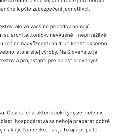
de strednej a staršej generácie je to horšie,
ančne lepšie zabezpečení jednotlivci.
ektov, ale vo väčšine prípadov nemajú
 sú architektonicky nevkusné – nepríťažlivé
ajú reálne nadväznosti na druh konštrukčného
vebno-stolárskej výroby. Na Slovensku je
tektov a projektanti pre oblasť drevených
u. Česi sú charakteristickí tým, že nielen v
 oblastí hospodárstva sa neboja preberať dobré
ín ako je Nemecko. Tak je to aj v prípade