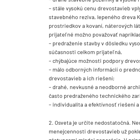
– stále vysokú cenu drevostavieb v
stavebného reziva, lepeného dreva K
prostriedkov a kovaní, náterových lá
prijateľné možno považovať napríklad
– predraženie stavby v dôsledku vyso
súčasnosti celkom prijateľná,
– chýbajúce možnosti podpory drevos
– málo odborných informácií o predn
drevostavieb a ich riešení;
– drahé, nevkusné a neodborné arch
často predraženého technického zar
– individualita a efektívnosť riešení a
2. Osveta je určite nedostatočná. N
menejcennosti drevostavieb už pokle