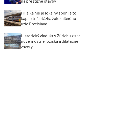
na prestížne stavby
Filiálka nie je lokálny spor, je to
kapacitná otázka železničného
uzla Bratislava
Historický viadukt v Zürichu získal
nové mostné ložiská a dilatačné
závery