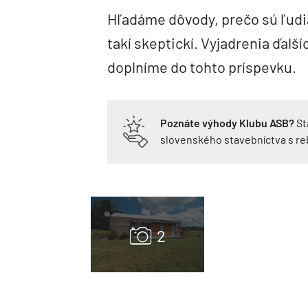
Hľadáme dôvody, prečo sú ľudi
takí skeptickí. Vyjadrenia ďalš
doplníme do tohto príspevku.
Poznáte výhody Klubu ASB?
St
slovenského stavebníctva s r