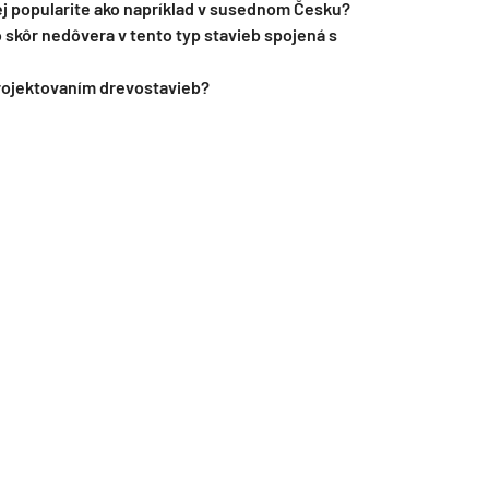
kej popularite ako napríklad v susednom Česku?
 skôr nedôvera v tento typ stavieb spojená s
projektovaním drevostavieb?
TZB HAUSTECHNIK 3/2026