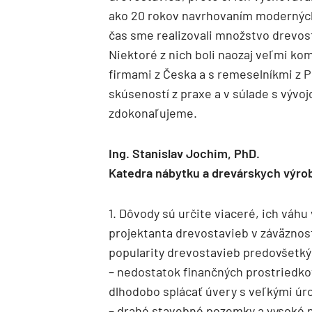
ako 20 rokov navrhovaním moderných
čas sme realizovali množstvo drevost
Niektoré z nich boli naozaj veľmi ko
firmami z Česka a s remeselníkmi z 
skúseností z praxe a v súlade s vývo
zdokonaľujeme.
Ing. Stanislav Jochim, PhD.
Katedra nábytku a drevárskych výrob
1. Dôvody sú určite viaceré, ich váh
projektanta drevostavieb v záväznos
popularity drevostavieb predovšetk
– nedostatok finančných prostriedko
dlhodobo splácať úvery s veľkými úr
– drahé stavebné pozemky a vysoké ná