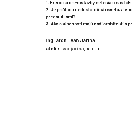
1. Prečo sa drevostavby netešia u nás ta
2. Je príčinou nedostatočná osveta, alebo
predsudkami?
3. Aké skúsenosti majú naši architekti s 
Ing. arch. Ivan Jarina
ateliér
vanjarina
, s. r . o