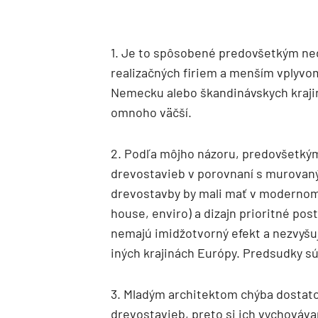
1. Je to spôsobené predovšetkým n
realizačných firiem a menším vplyvom
Nemecku alebo škandinávskych krajin
omnoho väčší.
2. Podľa môjho názoru, predovšetký
drevostavieb v porovnaní s murovaný
drevostavby by mali mať v modernom 
house, enviro) a dizajn prioritné p
nemajú imidžotvorný efekt a nezvyšu
iných krajinách Európy. Predsudky sú
3. Mladým architektom chýba dostat
drevostavieb, preto si ich vychovávam