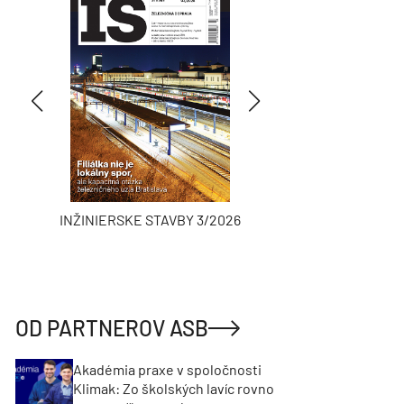
INŽINIERSKE STAVBY 3/2026
ASB
OD PARTNEROV ASB
Akadémia praxe v spoločnosti
Klimak: Zo školských lavíc rovno