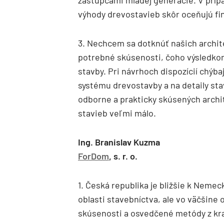
zástupcami mladej generácie. V prípa
výhody drevostavieb skôr oceňujú fin
3. Nechcem sa dotknúť našich archit
potrebné skúsenosti, čoho výsledkom
stavby. Pri návrhoch dispozícií chýb
systému drevostavby a na detaily sta
odborne a prakticky skúsených archi
stavieb veľmi málo.
Ing. Branislav Kuzma
ForDom
, s. r. o.
1. Česká republika je bližšie k Nemeck
oblasti stavebníctva, ale vo väčšine
skúsenosti a osvedčené metódy z kraj