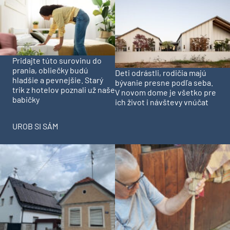
Pridajte túto surovinu do
prania, obliečky budú
Deti odrástli, rodičia majú
hladšie a pevnejšie. Starý
bývanie presne podľa seba.
trik z hotelov poznali už naše
V novom dome je všetko pre
babičky
ich život i návštevy vnúčat
UROB SI SÁM