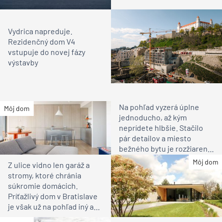
Vydrica napreduje.
Rezidenčný dom V4
vstupuje do novej fázy
výstavby
Na pohľad vyzerá úplne
Môj dom
jednoducho, až kým
neprídete hlbšie. Stačilo
pár detailov a miesto
bežného bytu je rozžiarené
bývanie pre rodinu
Môj dom
Z ulice vidno len garáž a
stromy, ktoré chránia
súkromie domácich.
Príťažlivý dom v Bratislave
je však už na pohľad iný ako
susedia