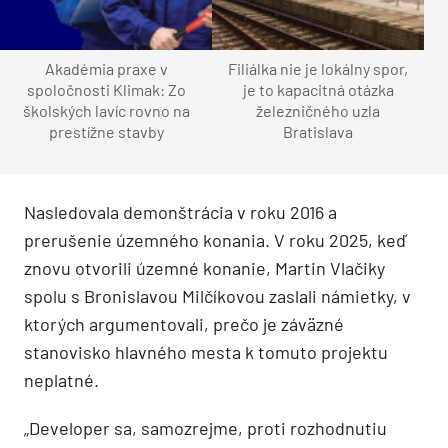
Akadémia praxe v
Filiálka nie je lokálny spor,
spoločnosti Klimak: Zo
je to kapacitná otázka
školských lavíc rovno na
železničného uzla
prestížne stavby
Bratislava
Nasledovala demonštrácia v roku 2016 a
prerušenie územného konania.
V roku 2025, keď
znovu otvorili územné konanie, Martin Vlačiky
spolu s Bronislavou Milčíkovou zaslali námietky, v
ktorých argumentovali, prečo je záväzné
stanovisko hlavného mesta k tomuto projektu
neplatné.
„Developer sa, samozrejme, proti rozhodnutiu