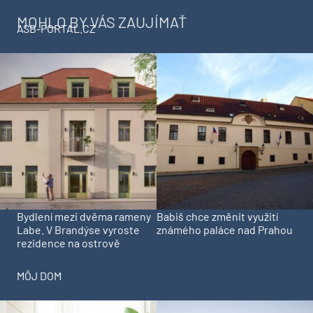
MOHLO BY VÁS ZAUJÍMAŤ
ASB-PORTAL.CZ
Bydlení mezi dvěma rameny
Babiš chce změnit využití
Labe. V Brandýse vyroste
známého paláce nad Prahou
rezidence na ostrově
MÔJ DOM