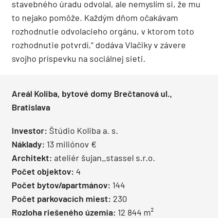
stavebného úradu odvolal, ale nemyslím si, že mu
to nejako pomôže. Každým dňom očakávam
rozhodnutie odvolacieho orgánu, v ktorom toto
rozhodnutie potvrdí,“ dodáva Vlačiky v závere
svojho príspevku na sociálnej sieti.
Areál Koliba, bytové domy Brečtanová ul.,
Bratislava
Investor:
Štúdio Koliba a. s.
Náklady:
13 miliónov €
Architekt:
ateliér šujan_stassel s.r.o.
Počet objektov:
4
Počet bytov/apartmánov:
144
Počet parkovacích miest:
230
Rozloha riešeného územia:
12 844 m²