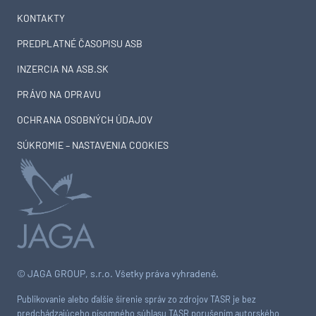
KONTAKTY
PREDPLATNÉ ČASOPISU ASB
INZERCIA NA ASB.SK
PRÁVO NA OPRAVU
OCHRANA OSOBNÝCH ÚDAJOV
SÚKROMIE – NASTAVENIA COOKIES
© JAGA GROUP, s.r.o. Všetky práva vyhradené.
Publikovanie alebo ďalšie šírenie správ zo zdrojov TASR je bez
predchádzajúceho písomného súhlasu TASR porušením autorského