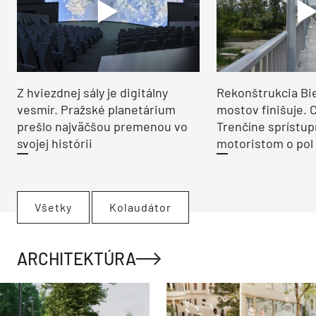
Z hviezdnej sály je digitálny
Rekonštrukcia Bi
vesmír. Pražské planetárium
mostov finišuje. 
prešlo najväčšou premenou vo
Trenčíne sprístup
svojej histórii
motoristom o pol 
Všetky
Kolaudátor
ARCHITEKTÚRA