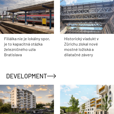
Filiálka nie je lokálny spor,
Historický viadukt v
je to kapacitná otázka
Zürichu získal nové
železničného uzla
mostné ložiská a
Bratislava
dilatačné závery
DEVELOPMENT