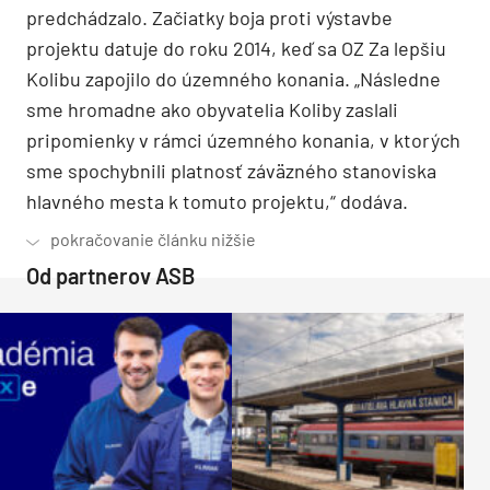
predchádzalo. Začiatky boja proti výstavbe
projektu datuje do roku 2014, keď sa OZ Za lepšiu
Kolibu zapojilo do územného konania. „Následne
sme hromadne ako obyvatelia Koliby zaslali
pripomienky v rámci územného konania, v ktorých
sme spochybnili platnosť záväzného stanoviska
hlavného mesta k tomuto projektu,“ dodáva.
Od partnerov ASB