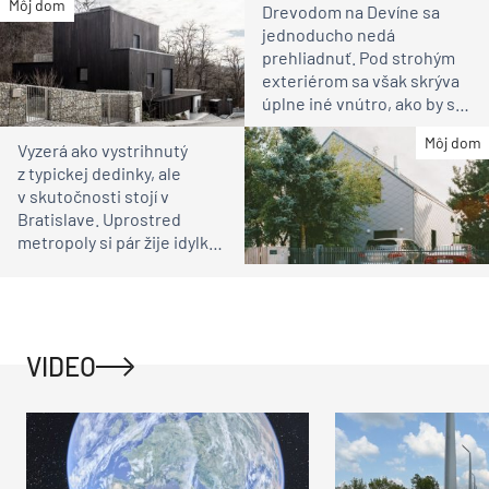
Môj dom
Drevodom na Devíne sa
jednoducho nedá
prehliadnuť. Pod strohým
exteriérom sa však skrýva
úplne iné vnútro, ako by ste
čakali
Môj dom
Vyzerá ako vystrihnutý
z typickej dedinky, ale
v skutočnosti stojí v
Bratislave. Uprostred
metropoly si pár žije idylku
ako na vidieku
VIDEO