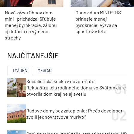
Nová výzva Obnov dom
Obnov dom MINI PLUS
mini+ prichádza. Sľubuje
prinesie menej
menej byrokracie, zálohu
byrokracie. Výzva sa
aj dotáciu na výmenu
spustí už v lete
strechy
NAJČÍTANEJŠIE
TÝŽDEŇ
MESIAC
Socialistická kocka v novom šate.
Rekonštrukcia rodinného domu vo Svätom Jure
otvorila dom krajine aj svetlu
Radové domy bez zateplenia: Prečo developer
zvolil jednovrstvové murivo?
Prvý developer, ktorý začal stavať kancelárie: HB