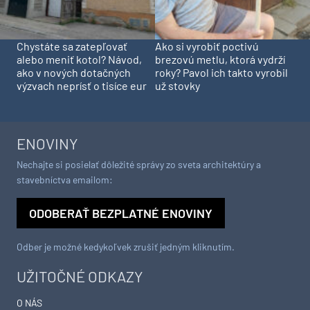
Chystáte sa zatepľovať
Ako si vyrobiť poctivú
alebo meniť kotol? Návod,
brezovú metlu, ktorá vydrží
ako v nových dotačných
roky? Pavol ich takto vyrobil
výzvach neprísť o tisíce eur
už stovky
ENOVINY
Nechajte si posielať dôležité správy zo sveta architektúry a
stavebníctva emailom:
ODOBERAŤ BEZPLATNÉ ENOVINY
Odber je možné kedykoľvek zrušiť jedným kliknutím.
UŽITOČNÉ ODKAZY
O NÁS