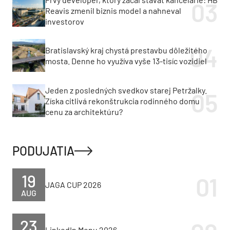
Reavis zmenil biznis model a nahneval
investorov
Bratislavský kraj chystá prestavbu dôležitého
mosta. Denne ho využíva vyše 13-tisíc vozidiel
Jeden z posledných svedkov starej Petržalky.
Získa citlivá rekonštrukcia rodinného domu
cenu za architektúru?
PODUJATIA
19
JAGA CUP 2026
AUG
23
LinkedIn Menu 2026