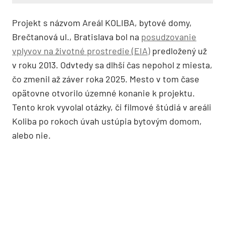
Projekt s názvom Areál KOLIBA, bytové domy,
Brečtanová ul., Bratislava bol na
posudzovanie
vplyvov na životné prostredie (EIA)
predložený už
v roku 2013. Odvtedy sa dlhší čas nepohol z miesta,
čo zmenil až záver roka 2025. Mesto v tom čase
opätovne otvorilo územné konanie k projektu.
Tento krok vyvolal otázky, či filmové štúdiá v areáli
Koliba po rokoch úvah ustúpia bytovým domom,
alebo nie.