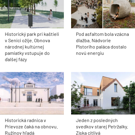
Historický park pri kaštieli
Pod asfaltom bola vzácna
v Senici ožije. Obnova
dlažba. Nádvorie
národnej kultúrnej
Pistoriho paláca dostalo
pamiatky vstupuje do
novú energiu
ďalšej fázy
Historická radnica v
Jeden z posledných
Prievoze čaká na obnovu.
svedkov starej Petržalky.
Ružinov hľadá
Získa citlivá