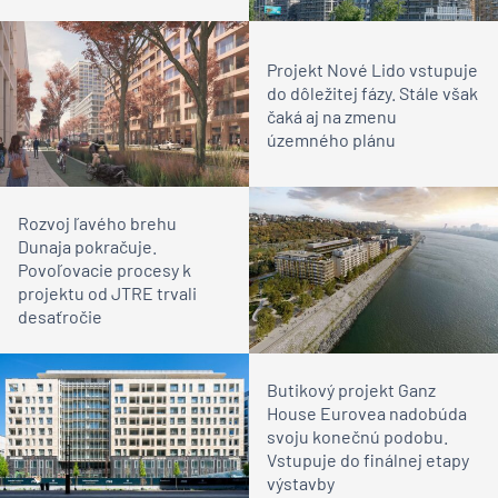
Projekt Nové Lido vstupuje
do dôležitej fázy. Stále však
čaká aj na zmenu
územného plánu
Rozvoj ľavého brehu
Dunaja pokračuje.
Povoľovacie procesy k
projektu od JTRE trvali
desaťročie
Butikový projekt Ganz
House Eurovea nadobúda
svoju konečnú podobu.
Vstupuje do finálnej etapy
výstavby