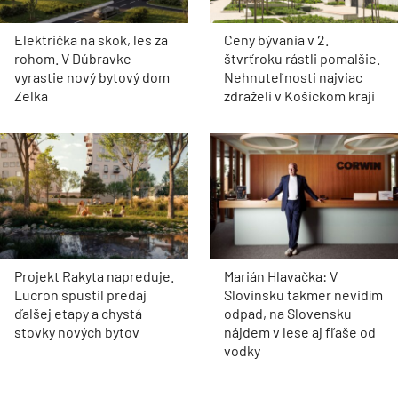
Električka na skok, les za
Ceny bývania v 2.
rohom. V Dúbravke
štvrťroku rástli pomalšie.
vyrastie nový bytový dom
Nehnuteľnosti najviac
Zelka
zdraželi v Košickom kraji
Projekt Rakyta napreduje.
Marián Hlavačka: V
Lucron spustil predaj
Slovinsku takmer nevidím
ďalšej etapy a chystá
odpad, na Slovensku
stovky nových bytov
nájdem v lese aj fľaše od
vodky