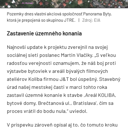
Pozemky dnes vlastní akciová spoločnosť Panorama Byty,
ktorá je prepojená so skupinou JTRE.
|
Zdroj: EIA
Zastavenie územného konania
Najnovší update k projektu zverejnil na svojej
sociálnej sieti poslanec Martin Vlačiky. „S veľkou
radosťou verejnosti oznamujem, že náš boj proti
výstavbe bytoviek v areáli bývalých filmových
ateliérov Koliba firmou J&T bol úspešný. Stavebný
úrad našej mestskej časti v marci tohto roka
zastavil územné konanie k stavbe ,Areál KOLIBA,
bytové domy, Brečtanová ul., Bratislava‘, čím sa
proces vrátil do bodu nula,“ uviedol.
V príspevku zároveň opísal aj to, čo tomuto kroku