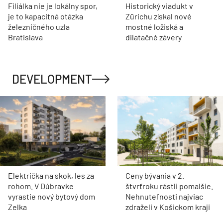
Filiálka nie je lokálny spor,
Historický viadukt v
je to kapacitná otázka
Zürichu získal nové
železničného uzla
mostné ložiská a
Bratislava
dilatačné závery
DEVELOPMENT
Električka na skok, les za
Ceny bývania v 2.
rohom. V Dúbravke
štvrťroku rástli pomalšie.
vyrastie nový bytový dom
Nehnuteľnosti najviac
Zelka
zdraželi v Košickom kraji