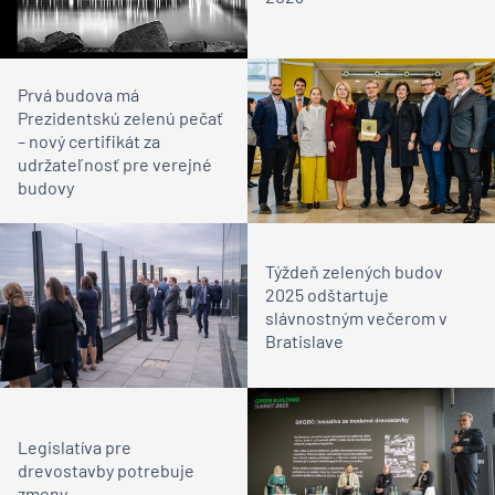
Prvá budova má
Prezidentskú zelenú pečať
– nový certifikát za
udržateľnosť pre verejné
budovy
Týždeň zelených budov
2025 odštartuje
slávnostným večerom v
Bratislave
Legislatíva pre
drevostavby potrebuje
zmeny