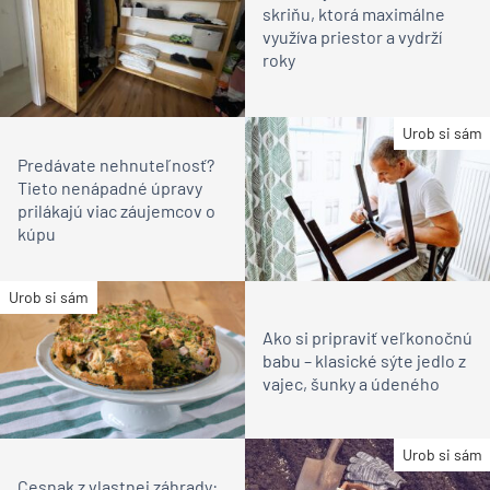
skriňu, ktorá maximálne
využíva priestor a vydrží
roky
Urob si sám
Predávate nehnuteľnosť?
Tieto nenápadné úpravy
prilákajú viac záujemcov o
kúpu
Urob si sám
Ako si pripraviť veľkonočnú
babu – klasické sýte jedlo z
vajec, šunky a údeného
Urob si sám
Cesnak z vlastnej záhrady: