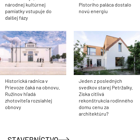
národnej kultúrnej
Pistoriho paláca dostalo
pamiatky vstupuje do
novú energiu
ďalšej fázy
Historická radnica v
Jeden z posledných
Prievoze čaká na obnovu.
svedkov starej Petržalky.
Ružinov hľadá
Získa citlivá
zhotoviteľa rozsiahlej
rekonštrukcia rodinného
obnovy
domu cenu za
architektúru?
STAVEBNÍCTVO