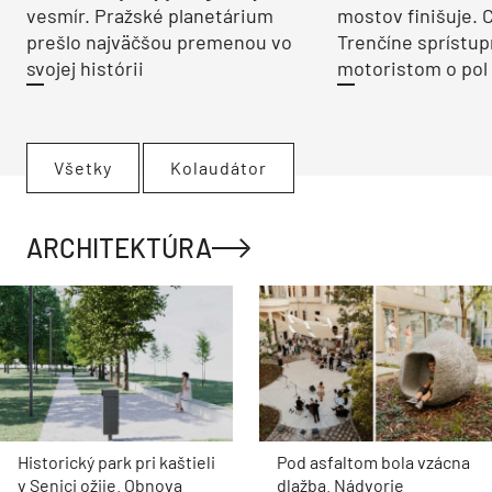
vesmír. Pražské planetárium
mostov finišuje. 
prešlo najväčšou premenou vo
Trenčíne sprístup
svojej histórii
motoristom o pol 
Všetky
Kolaudátor
ARCHITEKTÚRA
Historický park pri kaštieli
Pod asfaltom bola vzácna
v Senici ožije. Obnova
dlažba. Nádvorie