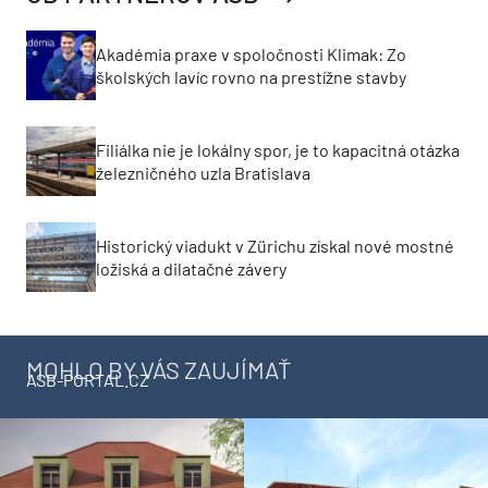
Akadémia praxe v spoločnosti Klimak: Zo
školských lavíc rovno na prestížne stavby
Filiálka nie je lokálny spor, je to kapacitná otázka
železničného uzla Bratislava
Historický viadukt v Zürichu získal nové mostné
ložiská a dilatačné závery
MOHLO BY VÁS ZAUJÍMAŤ
ASB-PORTAL.CZ