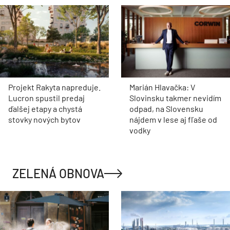
Projekt Rakyta napreduje.
Marián Hlavačka: V
Lucron spustil predaj
Slovinsku takmer nevidím
ďalšej etapy a chystá
odpad, na Slovensku
stovky nových bytov
nájdem v lese aj fľaše od
vodky
ZELENÁ OBNOVA