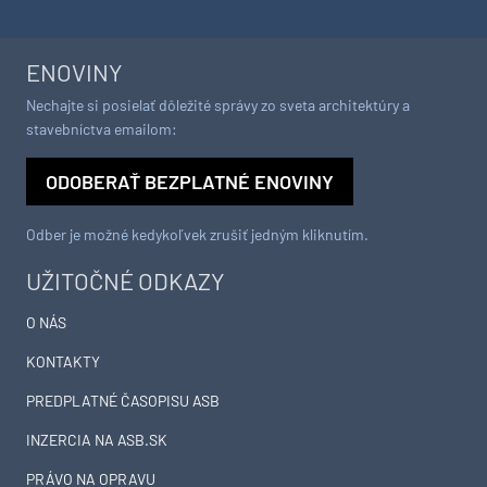
ENOVINY
Nechajte si posielať dôležité správy zo sveta architektúry a
stavebníctva emailom:
ODOBERAŤ BEZPLATNÉ ENOVINY
Odber je možné kedykoľvek zrušiť jedným kliknutím.
UŽITOČNÉ ODKAZY
O NÁS
KONTAKTY
PREDPLATNÉ ČASOPISU ASB
INZERCIA NA ASB.SK
PRÁVO NA OPRAVU