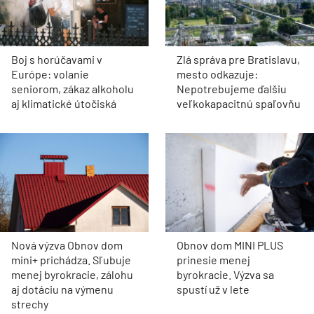
Boj s horúčavami v
Zlá správa pre Bratislavu,
Európe: volanie
mesto odkazuje:
seniorom, zákaz alkoholu
Nepotrebujeme ďalšiu
aj klimatické útočiská
veľkokapacitnú spaľovňu
Nová výzva Obnov dom
Obnov dom MINI PLUS
mini+ prichádza. Sľubuje
prinesie menej
menej byrokracie, zálohu
byrokracie. Výzva sa
aj dotáciu na výmenu
spustí už v lete
strechy