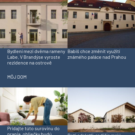
Bydlení mezi dvěma rameny
Babiš chce změnit využití
Labe. V Brandýse vyroste
známého paláce nad Prahou
rezidence na ostrově
MÔJ DOM
Pridajte túto surovinu do
prania, obliečky budú