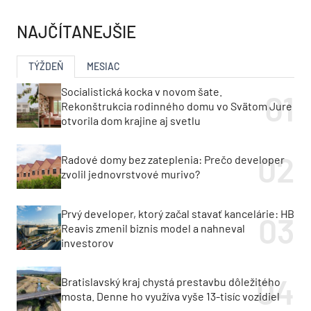
NAJČÍTANEJŠIE
TÝŽDEŇ
MESIAC
Socialistická kocka v novom šate.
Rekonštrukcia rodinného domu vo Svätom Jure
otvorila dom krajine aj svetlu
Radové domy bez zateplenia: Prečo developer
zvolil jednovrstvové murivo?
Prvý developer, ktorý začal stavať kancelárie: HB
Reavis zmenil biznis model a nahneval
investorov
Bratislavský kraj chystá prestavbu dôležitého
mosta. Denne ho využíva vyše 13-tisíc vozidiel