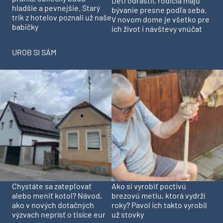
Deti odrástli, rodičia majú
hladšie a pevnejšie. Starý
bývanie presne podľa seba.
trik z hotelov poznali už naše
V novom dome je všetko pre
babičky
ich život i návštevy vnúčat
UROB SI SÁM
Chystáte sa zatepľovať
Ako si vyrobiť poctivú
alebo meniť kotol? Návod,
brezovú metlu, ktorá vydrží
ako v nových dotačných
roky? Pavol ich takto vyrobil
výzvach neprísť o tisíce eur
už stovky