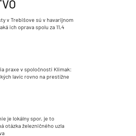
TVO
ty v Trebišove sú v havarijnom
aká ich oprava spolu za 11,4
a praxe v spoločnosti Klimak:
kých lavíc rovno na prestížne
nie je lokálny spor, je to
ná otázka železničného uzla
va