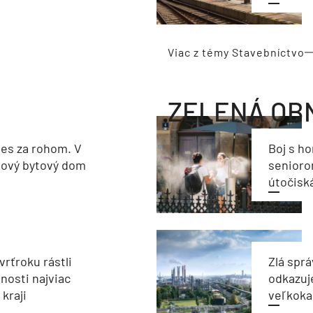
Viac z témy Stavebníctvo
ZELENÁ OB
les za rohom. V
Boj s h
nový bytový dom
seniorom
útočisk
vrťroku rástli
Zlá sprá
nosti najviac
odkazuj
kraji
veľkoka