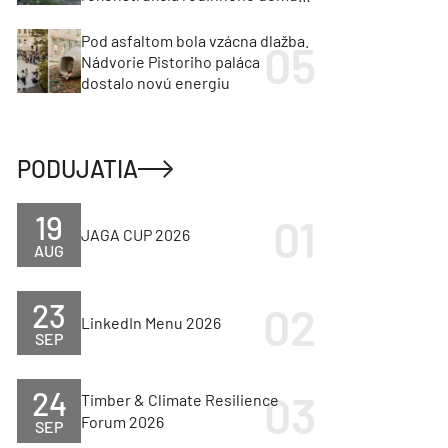
cenu za architektúru?
Pod asfaltom bola vzácna dlažba.
Nádvorie Pistoriho paláca
dostalo novú energiu
PODUJATIA
19
JAGA CUP 2026
AUG
23
LinkedIn Menu 2026
SEP
24
Timber & Climate Resilience
Forum 2026
SEP