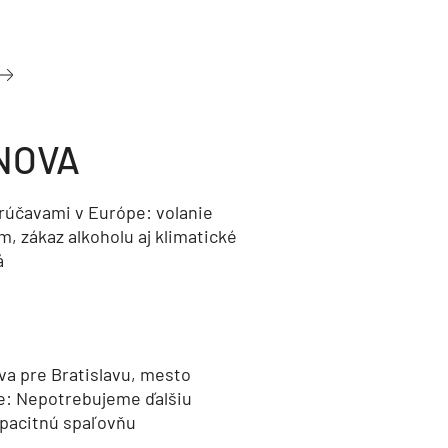
NOVA
orúčavami v Európe: volanie
, zákaz alkoholu aj klimatické
á
va pre Bratislavu, mesto
e: Nepotrebujeme ďalšiu
pacitnú spaľovňu