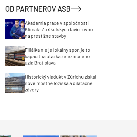
OD PARTNEROV ASB
Akadémia praxe v spoločnosti
Klimak: Zo školských lavíc rovno
na prestížne stavby
Filiálka nie je lokálny spor, je to
kapacitná otázka železničného
uzla Bratislava
Historický viadukt v Zürichu získal
nové mostné ložiská a dilatačné
závery