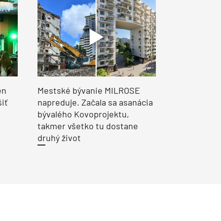
en
Mestské bývanie MILROSE
šiť
napreduje. Začala sa asanácia
bývalého Kovoprojektu,
takmer všetko tu dostane
druhý život