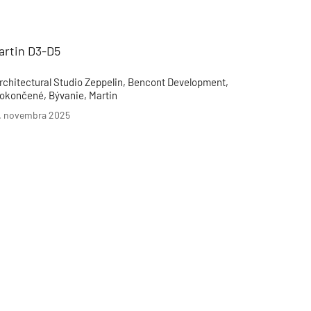
Inžinierske siete
Solárne kolektor
Interiérový dizajn
Bonusy Klubu ASB
Urbanizmus
Manažérsky k
Stavebná technika
artin D3-D5
rchitectural Studio Zeppelin, Bencont Development,
okončené, Bývanie, Martin
. novembra 2025