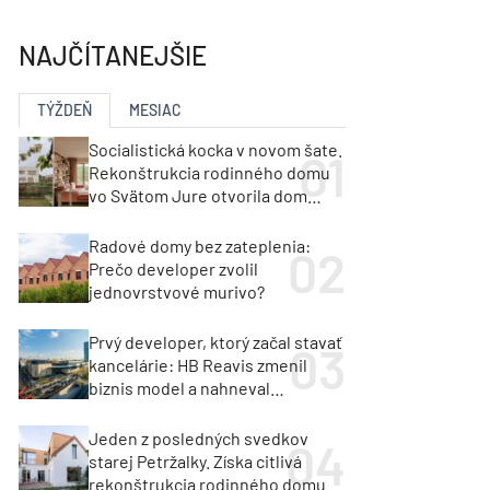
y
Klimatizácia a vetranie
urz Milan Murcka
NAJČÍTANEJŠIE
TÝŽDEŇ
MESIAC
Socialistická kocka v novom šate.
Rekonštrukcia rodinného domu
vo Svätom Jure otvorila dom
krajine aj svetlu
Radové domy bez zateplenia:
Prečo developer zvolil
jednovrstvové murivo?
Prvý developer, ktorý začal stavať
kancelárie: HB Reavis zmenil
biznis model a nahneval
investorov
Jeden z posledných svedkov
starej Petržalky. Získa citlivá
rekonštrukcia rodinného domu