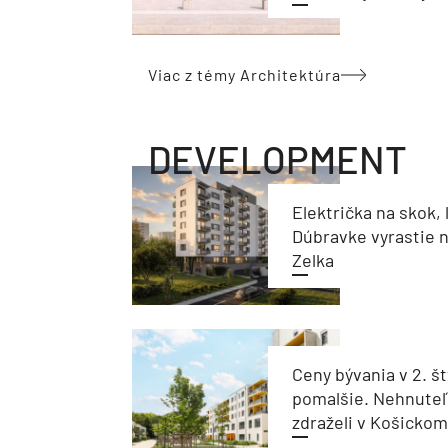
Viac z témy Architektúra
DEVELOPMENT
Električka na skok, 
Dúbravke vyrastie 
Zelka
Ceny bývania v 2. št
pomalšie. Nehnuteľ
zdraželi v Košickom 