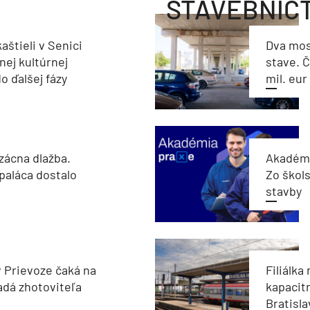
STAVEBNÍC
aštieli v Senici
Dva mos
nej kultúrnej
stave. Č
o ďalšej fázy
mil. eur
zácna dlažba.
Akadémi
paláca dostalo
Zo škols
stavby
v Prievoze čaká na
Filiálka 
adá zhotoviteľa
kapacit
Bratisla