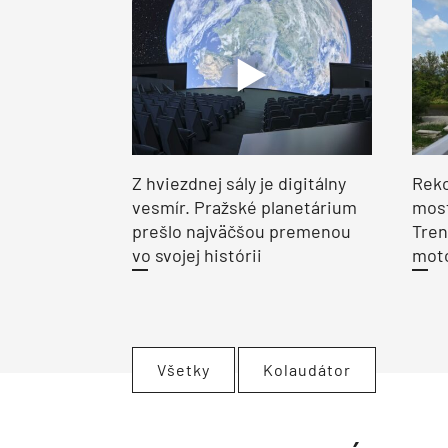
Z hviezdnej sály je digitálny
Reko
vesmír. Pražské planetárium
most
prešlo najväčšou premenou
Tren
vo svojej histórii
moto
Všetky
Kolaudátor