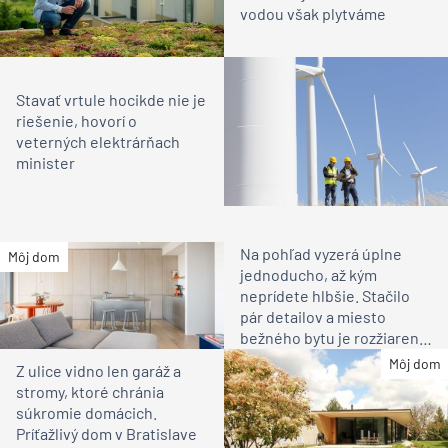
vodou však plytváme
Stavať vrtule hocikde nie je
riešenie, hovorí o
veterných elektrárňach
minister
Na pohľad vyzerá úplne
Môj dom
jednoducho, až kým
neprídete hlbšie. Stačilo
pár detailov a miesto
bežného bytu je rozžiarené
bývanie pre rodinu
Môj dom
Z ulice vidno len garáž a
stromy, ktoré chránia
súkromie domácich.
Príťažlivý dom v Bratislave