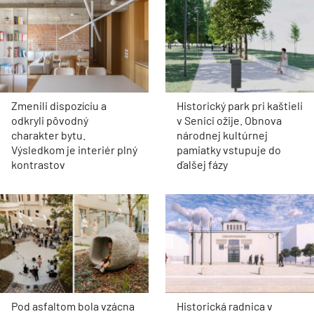
Zmenili dispozíciu a
Historický park pri kaštieli
odkryli pôvodný
v Senici ožije. Obnova
charakter bytu.
národnej kultúrnej
Výsledkom je interiér plný
pamiatky vstupuje do
kontrastov
ďalšej fázy
Pod asfaltom bola vzácna
Historická radnica v