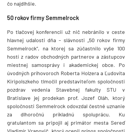
čo najdlhšie.
50 rokov firmy Semmelrock
Po tlačovej konferencii už nič nebránilo v ceste
hlavnej udalosti dňa – slávnosti „50 rokov firmy
Semmelrock“, na ktorej sa zúčastnilo vyše 100
hostí z radov obchodných partnerov a zástupcov
miestnej samosprávy i akademickej obce. Po
úvodných príhovoroch Roberta Holzera a Ľudovíta
Kiripolszkeho tlmočil predstaviteľom spoločnosti
pozdrav vedenia Stavebnej fakulty STU v
Bratislave jej prodekan prof. Jozef Oláh, ktorý
spoločnosti Semmelrock odovzdal čestné uznanie
za dlhoročnú príkladnú spoluprácu. Ku
gratulantom sa pripojil aj primátor mesta Sereď
Vladimír Vranovič, ktorý ocenil prínos spoločnosti