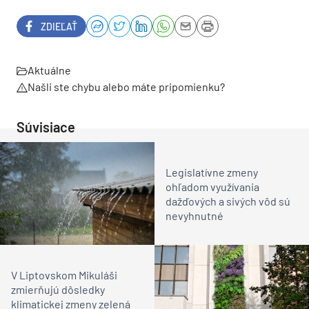
ZDIEĽAŤ
Aktuálne
Našli ste chybu alebo máte pripomienku?
Súvisiace
Legislatívne zmeny
ohľadom využívania
dažďových a sivých vôd sú
nevyhnutné
V Liptovskom Mikuláši
zmierňujú dôsledky
klimatickej zmeny zelená