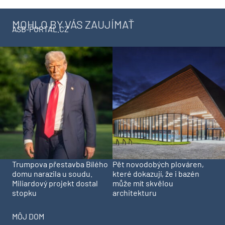
MOHLO BY VÁS ZAUJÍMAŤ
ASB-PORTAL.CZ
Trumpova přestavba Bílého
Pět novodobých plováren,
domu narazila u soudu.
které dokazují, že i bazén
Miliardový projekt dostal
může mít skvělou
stopku
architekturu
MÔJ DOM