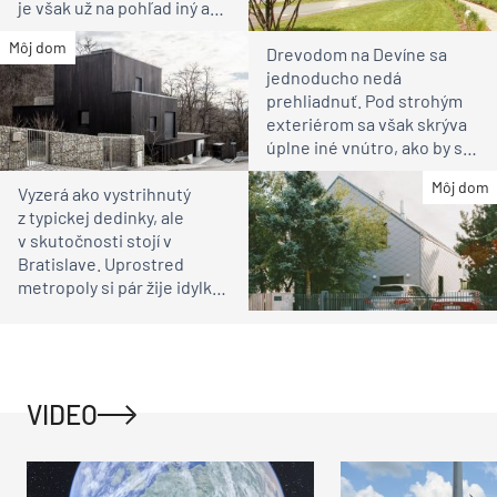
je však už na pohľad iný ako
susedia
Môj dom
Drevodom na Devíne sa
jednoducho nedá
prehliadnuť. Pod strohým
exteriérom sa však skrýva
úplne iné vnútro, ako by ste
čakali
Môj dom
Vyzerá ako vystrihnutý
z typickej dedinky, ale
v skutočnosti stojí v
Bratislave. Uprostred
metropoly si pár žije idylku
ako na vidieku
VIDEO