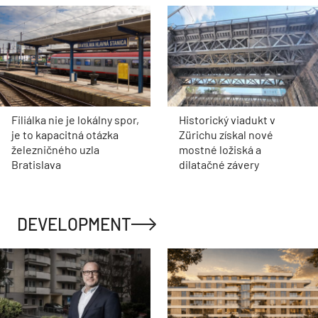
Filiálka nie je lokálny spor,
Historický viadukt v
je to kapacitná otázka
Zürichu získal nové
železničného uzla
mostné ložiská a
Bratislava
dilatačné závery
DEVELOPMENT