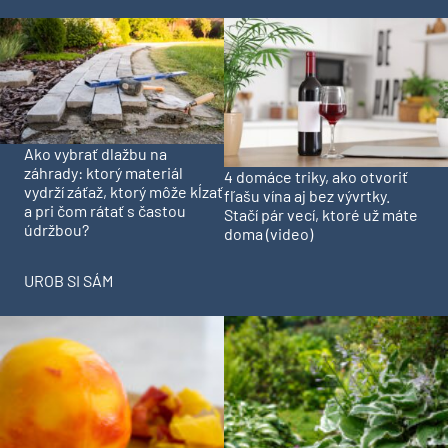
Ako vybrať dlažbu na
záhrady: ktorý materiál
4 domáce triky, ako otvoriť
vydrží záťaž, ktorý môže kĺzať
fľašu vína aj bez vývrtky.
a pri čom rátať s častou
Stačí pár vecí, ktoré už máte
údržbou?
doma (video)
UROB SI SÁM