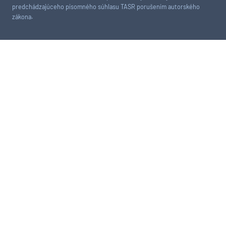
predchádzajúceho písomného súhlasu TASR porušením autorského
zákona.