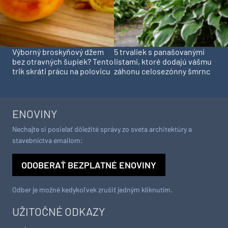
Výborný broskyňový džem
5 trvaliek s panašovanými
bez otravných šupiek? Tento
listami, ktoré dodajú vášmu
trik skráti prácu na polovicu
záhonu celosezónny šmrnc
ENOVINY
Nechajte si posielať dôležité správy zo sveta architektúry a
stavebníctva emailom:
ODOBERAŤ BEZPLATNÉ ENOVINY
Odber je možné kedykoľvek zrušiť jedným kliknutím.
UŽITOČNÉ ODKAZY