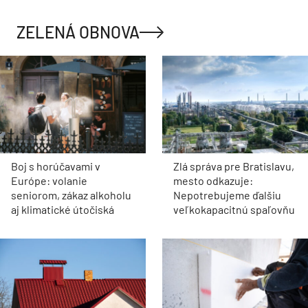
ZELENÁ OBNOVA
Boj s horúčavami v
Zlá správa pre Bratislavu,
Európe: volanie
mesto odkazuje:
seniorom, zákaz alkoholu
Nepotrebujeme ďalšiu
aj klimatické útočiská
veľkokapacitnú spaľovňu