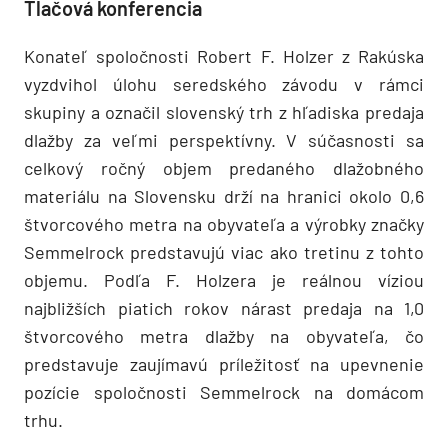
Tlačová konferencia
Konateľ spoločnosti Robert F. Holzer z Rakúska
vyzdvihol úlohu seredského závodu v rámci
skupiny a označil slovenský trh z hľadiska predaja
dlažby za veľmi perspektívny. V súčasnosti sa
celkový ročný objem predaného dlažobného
materiálu na Slovensku drží na hranici okolo 0,6
štvorcového metra na obyvateľa a výrobky značky
Semmelrock predstavujú viac ako tretinu z tohto
objemu. Podľa F. Holzera je reálnou víziou
najbližších piatich rokov nárast predaja na 1,0
štvorcového metra dlažby na obyvateľa, čo
predstavuje zaujímavú príležitosť na upevnenie
pozície spoločnosti Semmelrock na domácom
trhu.