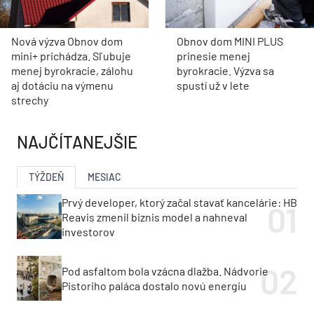
Nová výzva Obnov dom
Obnov dom MINI PLUS
mini+ prichádza. Sľubuje
prinesie menej
menej byrokracie, zálohu
byrokracie. Výzva sa
aj dotáciu na výmenu
spustí už v lete
strechy
NAJČÍTANEJŠIE
TÝŽDEŇ
MESIAC
Prvý developer, ktorý začal stavať kancelárie: HB
Reavis zmenil biznis model a nahneval
investorov
Pod asfaltom bola vzácna dlažba. Nádvorie
Pistoriho paláca dostalo novú energiu