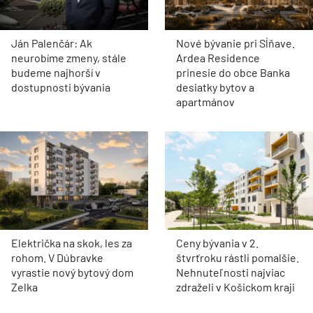
Ján Palenčár: Ak
Nové bývanie pri Sĺňave.
neurobíme zmeny, stále
Ardea Residence
budeme najhorší v
prinesie do obce Banka
dostupnosti bývania
desiatky bytov a
apartmánov
Električka na skok, les za
Ceny bývania v 2.
rohom. V Dúbravke
štvrťroku rástli pomalšie.
vyrastie nový bytový dom
Nehnuteľnosti najviac
Zelka
zdraželi v Košickom kraji