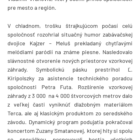
pre mesto a región.
V chladnom, trošku štrajkujúcom počasí celú
spoločnosť rozohrial situačný humor zabávačskej
dvojice Kajzer – Meluš prekladaný chytľavými
melódiami paródií na známe piesne. Nasledovalo
slávnostné otvorenie nových priestorov vzorkovej
záhrady. Symbolickú pásku prestrihol Ľ.
Kiripolszky za asistencie technického poradcu
spoločnosti Petra Futa. Rozšírenie vzorkovej
záhrady z 3 000 na 4 000 štvorcových metrov dalo
z veľkej časti vyniknúť dlažobným materiálom
Terca, ale aj klasickým produktom zo seredského
závodu. Dynamický program podujatia pokračoval
koncertom Zuzany Smatanovej, ktorej hity si spolu
so speváčkou pospevovali hostia všetkých