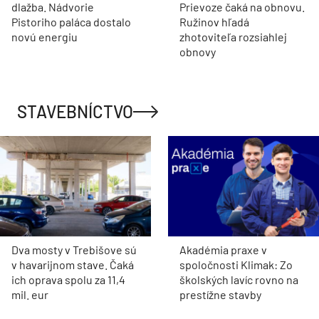
dlažba. Nádvorie
Prievoze čaká na obnovu.
Pistoriho paláca dostalo
Ružinov hľadá
novú energiu
zhotoviteľa rozsiahlej
obnovy
STAVEBNÍCTVO
Dva mosty v Trebišove sú
Akadémia praxe v
v havarijnom stave. Čaká
spoločnosti Klimak: Zo
ich oprava spolu za 11,4
školských lavíc rovno na
mil. eur
prestížne stavby