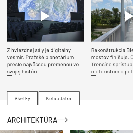
Z hviezdnej sály je digitálny
Rekonštrukcia Bi
vesmír. Pražské planetárium
mostov finišuje. 
prešlo najväčšou premenou vo
Trenčíne sprístup
svojej histórii
motoristom o pol 
Všetky
Kolaudátor
ARCHITEKTÚRA