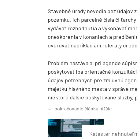
Stavebné úrady nevedia bez údajov z k
pozemku, ich parcelné čísla či ťarch
vydávať rozhodnutia a vykonávať mn
oneskorenia v konaniach a predĺžen
overovať napríklad ani referáty či od
Problém nastáva aj pri agende súpis
poskytovať iba orientačné konzultác
údajov potrebných pre zmluvnú agend
majetku hlavného mesta v správe mes
niektoré ďalšie poskytované služby, 
Kataster nehnuteľn