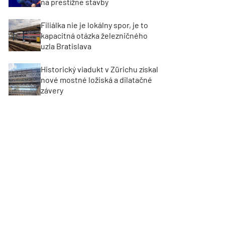
na prestížne stavby
Filiálka nie je lokálny spor, je to
kapacitná otázka železničného
uzla Bratislava
Historický viadukt v Zürichu získal
nové mostné ložiská a dilatačné
závery