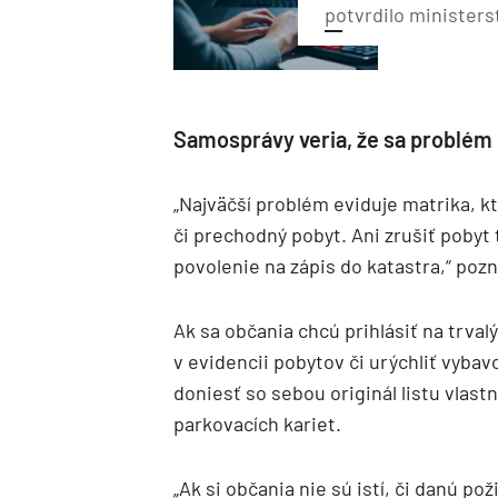
potvrdilo ministers
Samosprávy veria, že sa problém p
„Najväčší problém eviduje matrika, k
či prechodný pobyt. Ani zrušiť pobyt 
povolenie na zápis do katastra,“ poz
Ak sa občania chcú prihlásiť na trva
v evidencii pobytov či urýchliť vyba
doniesť so sebou originál listu vlastn
parkovacích kariet.
„Ak si občania nie sú istí, či danú p