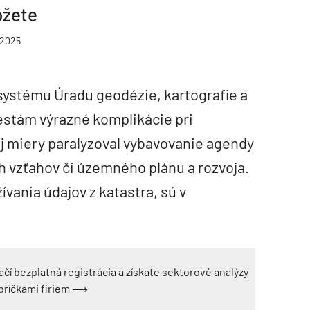
ôžete
 2025
ystému Úradu geodézie, kartografie a
estám výrazné komplikácie pri
j miery paralyzoval vybavovanie agendy
 vzťahov či územného plánu a rozvoja.
ívania údajov z katastra, sú v
ačí bezplatná registrácia a získate sektorové analýzy
ebríčkami firiem ⟶