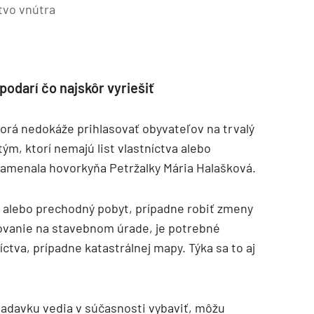
tvo vnútra
odarí čo najskôr vyriešiť
torá nedokáže prihlasovať obyvateľov na trvalý
tým, ktorí nemajú list vlastníctva alebo
namenala hovorkyňa Petržalky Mária Halašková.
lý alebo prechodný pobyt, prípadne robiť zmeny
vovanie na stavebnom úrade, je potrebné
íctva, prípadne katastrálnej mapy. Týka sa to aj
ožiadavku vedia v súčasnosti vybaviť, môžu