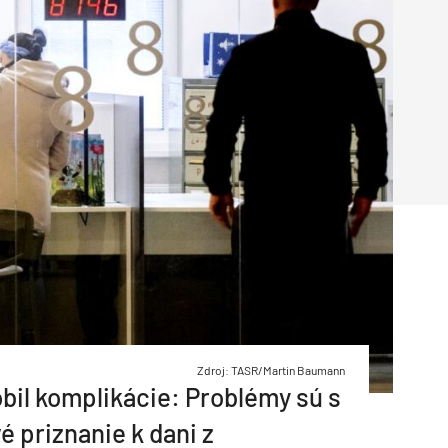
Inžinierske siete
Solárne kolektor
Interiérový dizajn
Bonusy Klubu ASB
Urbanizmus
Manažérsky k
Stavebná technika
Zdroj: TASR/Martin Baumann
bil komplikácie: Problémy sú s
 priznanie k dani z