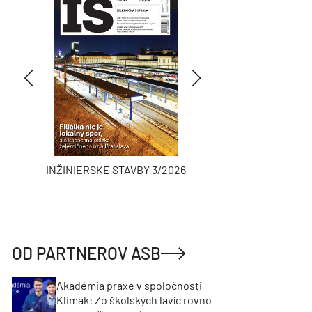
INŽINIERSKE STAVBY 3/2026
ASB
OD PARTNEROV ASB
Akadémia praxe v spoločnosti
Klimak: Zo školských lavíc rovno