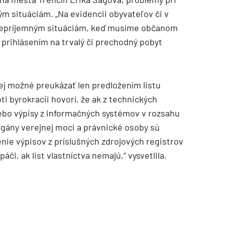
m situáciám. „Na evidencii obyvateľov či v
nepríjemným situáciám, keď musíme občanom
 prihlásením na trvalý či prechodný pobyt
ej možné preukázať len predložením listu
ti byrokracii hovorí, že ak z technických
lebo výpisy z informačných systémov v rozsahu
rgány verejnej moci a právnické osoby sú
ie výpisov z príslušných zdrojových registrov
či, ak list vlastníctva nemajú,“ vysvetlila.