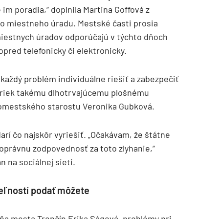
im poradia,“ doplnila Martina Goffová z
 miestneho úradu. Mestské časti prosia
miestnych úradov odporúčajú v týchto dňoch
pred telefonicky či elektronicky.
každý problém individuálne riešiť a zabezpečiť
apriek takému dlhotrvajúcemu plošnému
romestského starostu Veronika Gubková.
rí čo najskôr vyriešiť. „Očakávam, že štátne
noprávnu zodpovednosť za toto zlyhanie,“
 na sociálnej sieti.
teľností podať môžete
ňa mesta Trenčín Erika Ságová, problémy pri