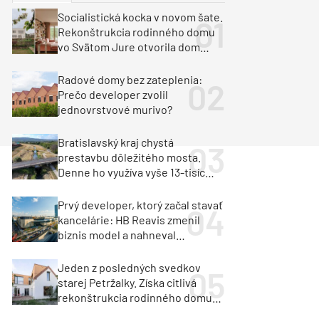
y
Klimatizácia a vetranie
Socialistická kocka v novom šate.
urz Milan Murcka
Rekonštrukcia rodinného domu
vo Svätom Jure otvorila dom
krajine aj svetlu
Radové domy bez zateplenia:
Prečo developer zvolil
jednovrstvové murivo?
Bratislavský kraj chystá
prestavbu dôležitého mosta.
Denne ho využíva vyše 13-tisíc
vozidiel
Prvý developer, ktorý začal stavať
kancelárie: HB Reavis zmenil
biznis model a nahneval
investorov
Jeden z posledných svedkov
starej Petržalky. Získa citlivá
rekonštrukcia rodinného domu
cenu za architektúru?