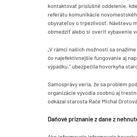
kontaktovať príslušné oddelenie, kde 
referátu komunikácie novomestského
obyvateľov o trpezlivosť. Návštevu 
obmedziť alebo si overiť vybavenie vo
„V rámci našich možností sa snažíme 
čo najefektívnejšie fungovanie aj n
výpadku,“ ubezpečila hovorkyňa sta
Samosprávy veria, že sa problém poda
organizácie vyvodia osobnú aj trest
odkázal starosta Rače Michal Drotován
Daňové priznanie z dane z nehnu
Ako informovala informovala hovorky