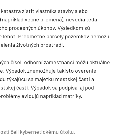
atastra zistiť vlastníka stavby alebo
y (napríklad vecné bremená), nevedia teda
oho procesných úkonov. Výsledkom sú
ie lehôt. Predmetné parcely pozemkov nemôžu
delenia životných prostredí.
ných čísel, odborní zamestnanci môžu aktuálne
ie. Výpadok znemožňuje takisto overenie
u týkajúcu sa majetku mestskej časti a
tskej časti. Výpadok sa podpísal aj pod
problémy evidujú napríklad matriky.
ostí čelí kybernetickému útoku,