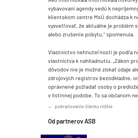
vybavovaní agendy vedú k nepríjemný
klientskom centre MsÚ dochádza k 
vysvetľovať, že aktuálne je problém s
alebo zrušenie pobytu,“ spomenula.
Vlastníctvo nehnuteľnosti je podľa n
vlastníctva k nahliadnutiu. „Zákon pro
dôvodov nie je možné získať údaje a
zdrojových registrov bezodkladne, o
oprávnené požiadať osoby o predložen
v listinnej podobe. To sa občanom nepá
Od partnerov ASB