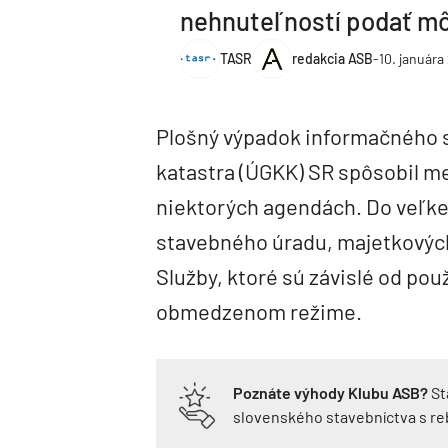
nehnuteľností podať m
TASR
redakcia ASB
-
10. januára
Plošný výpadok informačného s
katastra (ÚGKK) SR spôsobil m
niektorých agendách. Do veľke
stavebného úradu, majetkových
Služby, ktoré sú závislé od použ
obmedzenom režime.
Poznáte výhody Klubu ASB?
St
slovenského stavebníctva s r