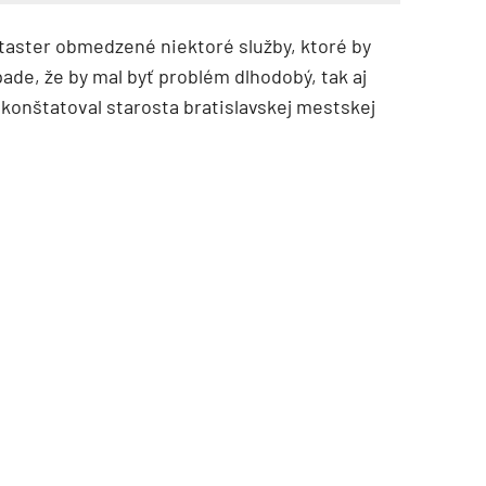
ataster obmedzené niektoré služby, ktoré by
ade, že by mal byť problém dlhodobý, tak aj
skonštatoval starosta bratislavskej mestskej
TZB HAUSTECHNIK 3/2026