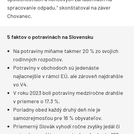
spracovanie odpadu,“ skonštatoval na záver
Chovanec.
5 faktov o potravinách na Slovensku
Na potraviny míňame takmer 20 % zo svojich
rodinných rozpočtov.
Potraviny v obchodoch sú jedenáste
najlacnejšie v rámci EÚ, ale zároveň najdrahšie
vo V4.
V roku 2023 boli potraviny medziročne drahšie
v priemere o 17,3 %.
Poriadny obed každý druhý deň nie je
samozrejmosťou pre 16 % obyvateľov.
Priemerný Slovák vyhodí ročne zvyšky jedál či