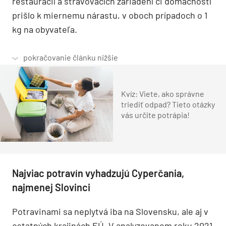
reštaurácií a stravovacích zariadení či domácností
prišlo k miernemu nárastu, v oboch prípadoch o 1
kg na obyvateľa.
Kvíz: Viete, ako správne
triediť odpad? Tieto otázky
vás určite potrápia!
Najviac potravín vyhadzujú Cyperčania,
najmenej Slovinci
Potravinami sa neplytvá iba na Slovensku, ale aj v
ostatných krajinách EÚ. V analyzovanom roku 2021