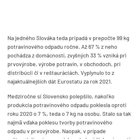
Na jedného Slováka teda pripadá v prepočte 99 kg
potravinového odpadu ročne. Až 67 % z neho
pochádza z domácností, zvyšných 33 % vzniká pri
prvovýrobe, výrobe potravín, v obchodoch, pri
distribúcii či v reštauráciách. Vyplynulo to z
najaktuálnejších dát Eurostatu za rok 2021.
Medziročne si Slovensko polepšilo, nakoľko
produkcia potravinového odpadu poklesla oproti
roku 2020 o 7 %, teda o 7 kg na osobu. Stalo sa tak
najmä vďaka poklesu tvorby potravinového
odpadu v prvovýrobe. Naopak, v prípade