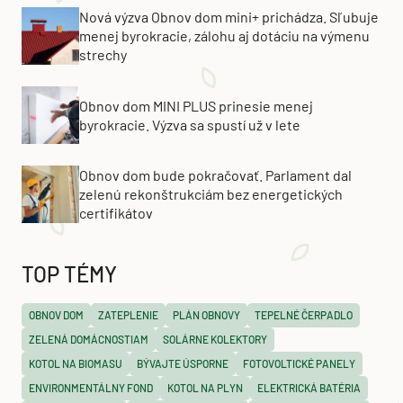
Nová výzva Obnov dom mini+ prichádza. Sľubuje
menej byrokracie, zálohu aj dotáciu na výmenu
strechy
Obnov dom MINI PLUS prinesie menej
byrokracie. Výzva sa spustí už v lete
Obnov dom bude pokračovať. Parlament dal
zelenú rekonštrukciám bez energetických
certifikátov
TOP TÉMY
OBNOV DOM
ZATEPLENIE
PLÁN OBNOVY
TEPELNÉ ČERPADLO
ZELENÁ DOMÁCNOSTIAM
SOLÁRNE KOLEKTORY
KOTOL NA BIOMASU
BÝVAJTE ÚSPORNE
FOTOVOLTICKÉ PANELY
ENVIRONMENTÁLNY FOND
KOTOL NA PLYN
ELEKTRICKÁ BATÉRIA