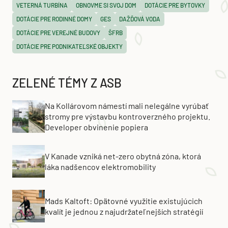
VETERNÁ TURBÍNA
OBNOVME SI SVOJ DOM
DOTÁCIE PRE BYTOVKY
DOTÁCIE PRE RODINNÉ DOMY
GES
DAŽĎOVÁ VODA
DOTÁCIE PRE VEREJNÉ BUDOVY
ŠFRB
DOTÁCIE PRE PODNIKATEĽSKÉ OBJEKTY
ZELENÉ TÉMY Z ASB
Na Kollárovom námestí mali nelegálne vyrúbať
stromy pre výstavbu kontroverzného projektu.
Developer obvinenie popiera
V Kanade vzniká net-zero obytná zóna, ktorá
láka nadšencov elektromobility
Mads Kaltoft: Opätovné využitie existujúcich
kvalít je jednou z najudržateľnejších stratégií