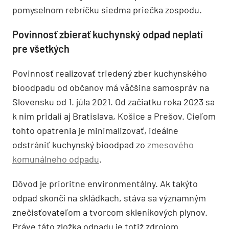
pomyselnom rebríčku siedma priečka zospodu.
Povinnosť zbierať kuchynský odpad neplatí
pre všetkých
Povinnosť realizovať triedený zber kuchynského
bioodpadu od občanov má väčšina samospráv na
Slovensku od 1. júla 2021. Od začiatku roka 2023 sa
k nim pridali aj Bratislava, Košice a Prešov. Cieľom
tohto opatrenia je minimalizovať, ideálne
odstrániť kuchynský bioodpad zo
zmesového
komunálneho odpadu
.
Dôvod je prioritne environmentálny. Ak takýto
odpad skončí na skládkach, stáva sa významným
znečisťovateľom a tvorcom skleníkových plynov.
Práve táto zložka odpadu je totiž zdrojom