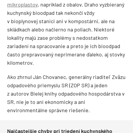
mikroplastov
, napríklad z obalov. Draho vyzbieraný
kuchynský bioodpad tak nekončí vždy
v bioplynovej stanici ani v kompostárni, ale na
skládkach alebo načierno na poliach. Niektoré
lokality majú zase problémy s nedostatkom
zariadení na spracovanie a preto je ich bioodpad
často prepravovaný neprimerane ďaleko, aj stovky
kilometrov.
Ako zhrnul Ján Chovanec, generálny riaditeľ Zväzu
odpadového priemyslu SR (ZOP SR) a jeden
z autorov Bielej knihy odpadového hospodárstva v
SR, nie je to ani ekonomicky a ani
environmentálne správne riešenie.
Najčastejšie chyby pri triedení kuchynského