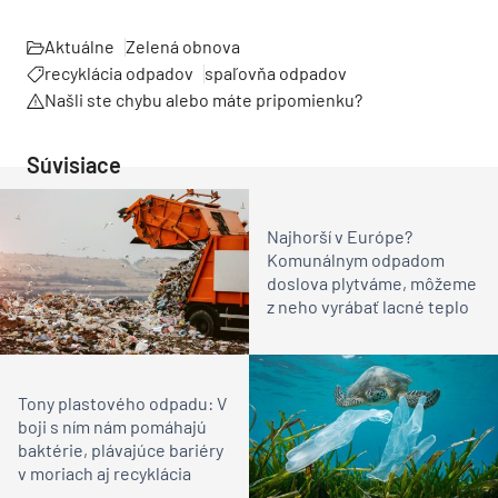
Aktuálne
Zelená obnova
recyklácia odpadov
spaľovňa odpadov
Našli ste chybu alebo máte pripomienku?
Súvisiace
Najhorší v Európe?
Komunálnym odpadom
doslova plytváme, môžeme
z neho vyrábať lacné teplo
Tony plastového odpadu: V
boji s ním nám pomáhajú
baktérie, plávajúce bariéry
v moriach aj recyklácia