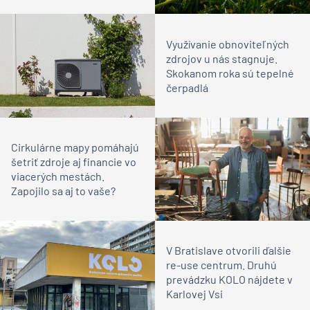
Využívanie obnoviteľných
zdrojov u nás stagnuje.
Skokanom roka sú tepelné
čerpadlá
Cirkulárne mapy pomáhajú
šetriť zdroje aj financie vo
viacerých mestách.
Zapojilo sa aj to vaše?
V Bratislave otvorili ďalšie
re-use centrum. Druhú
prevádzku KOLO nájdete v
Karlovej Vsi