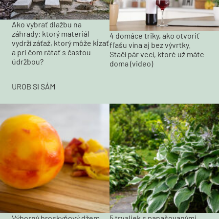
Ako vybrať dlažbu na
záhrady: ktorý materiál
4 domáce triky, ako otvoriť
vydrží záťaž, ktorý môže kĺzať
fľašu vína aj bez vývrtky.
a pri čom rátať s častou
Stačí pár vecí, ktoré už máte
údržbou?
doma (video)
UROB SI SÁM
Výborný broskyňový džem
5 trvaliek s panašovanými