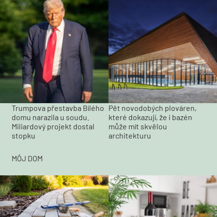
Trumpova přestavba Bílého
Pět novodobých plováren,
domu narazila u soudu.
které dokazují, že i bazén
Miliardový projekt dostal
může mít skvělou
stopku
architekturu
MÔJ DOM