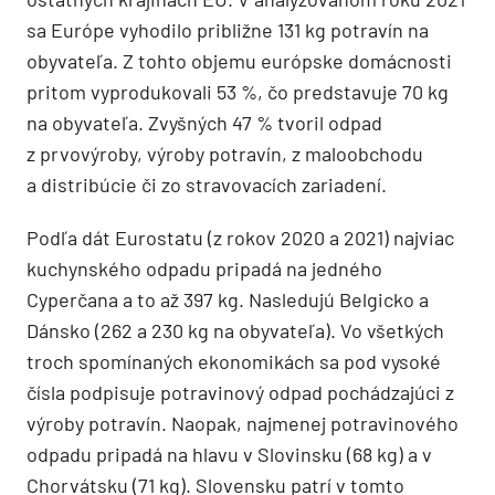
sa Európe vyhodilo približne 131 kg potravín na
obyvateľa. Z tohto objemu európske domácnosti
pritom vyprodukovali 53 %, čo predstavuje 70 kg
na obyvateľa. Zvyšných 47 % tvoril odpad
z prvovýroby, výroby potravín, z maloobchodu
a distribúcie či zo stravovacích zariadení.
Podľa dát Eurostatu (z rokov 2020 a 2021) najviac
kuchynského odpadu pripadá na jedného
Cyperčana a to až 397 kg. Nasledujú Belgicko a
Dánsko (262 a 230 kg na obyvateľa). Vo všetkých
troch spomínaných ekonomikách sa pod vysoké
čísla podpisuje potravinový odpad pochádzajúci z
výroby potravín. Naopak, najmenej potravinového
odpadu pripadá na hlavu v Slovinsku (68 kg) a v
Chorvátsku (71 kg). Slovensku patrí v tomto