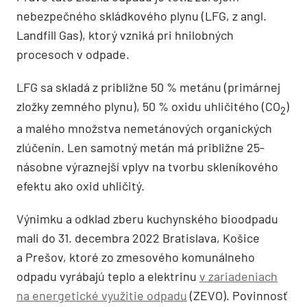
nebezpečného skládkového plynu (LFG, z angl.
Landfill Gas), ktorý vzniká pri hnilobných
procesoch v odpade.
LFG sa skladá z približne 50 % metánu (primárnej
zložky zemného plynu), 50 % oxidu uhličitého (CO
)
2
a malého množstva nemetánových organických
zlúčenín. Len samotný metán má približne 25-
násobne výraznejší vplyv na tvorbu skleníkového
efektu ako oxid uhličitý.
Výnimku a odklad zberu kuchynského bioodpadu
mali do 31. decembra 2022 Bratislava, Košice
a Prešov, ktoré zo zmesového komunálneho
odpadu vyrábajú teplo a elektrinu
v zariadeniach
na energetické využitie odpadu
(ZEVO). Povinnosť