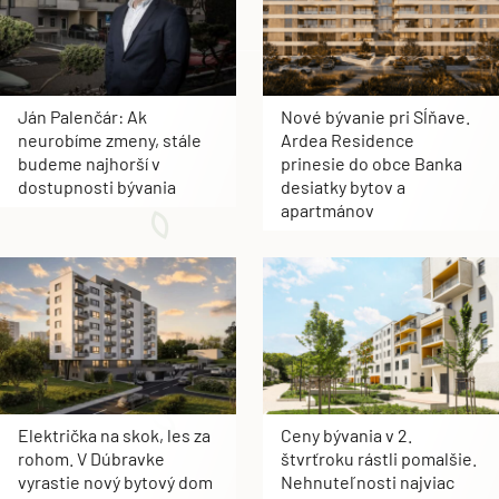
Ján Palenčár: Ak
Nové bývanie pri Sĺňave.
neurobíme zmeny, stále
Ardea Residence
budeme najhorší v
prinesie do obce Banka
dostupnosti bývania
desiatky bytov a
apartmánov
Električka na skok, les za
Ceny bývania v 2.
rohom. V Dúbravke
štvrťroku rástli pomalšie.
vyrastie nový bytový dom
Nehnuteľnosti najviac