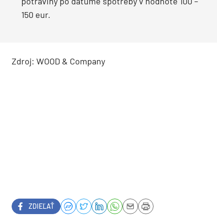
potraviny po dátume spotreby v hodnote 100 –
150 eur.
Zdroj: WOOD & Company
ZDIEĽAŤ