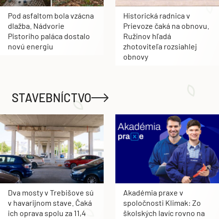
Pod asfaltom bola vzácna
Historická radnica v
dlažba. Nádvorie
Prievoze čaká na obnovu.
Pistoriho paláca dostalo
Ružinov hľadá
novú energiu
zhotoviteľa rozsiahlej
obnovy
STAVEBNÍCTVO
Dva mosty v Trebišove sú
Akadémia praxe v
v havarijnom stave. Čaká
spoločnosti Klimak: Zo
ich oprava spolu za 11,4
školských lavíc rovno na