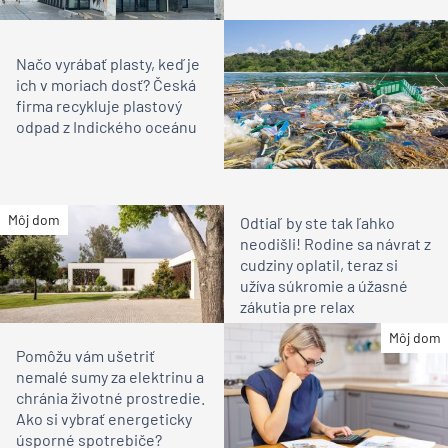
Načo vyrábať plasty, keď je
ich v moriach dosť? Česká
firma recykluje plastový
odpad z Indického oceánu
Môj dom
Odtiaľ by ste tak ľahko
neodišli! Rodine sa návrat z
cudziny oplatil, teraz si
užíva súkromie a úžasné
zákutia pre relax
Môj dom
Pomôžu vám ušetriť
nemalé sumy za elektrinu a
chránia životné prostredie.
Ako si vybrať energeticky
úsporné spotrebiče?