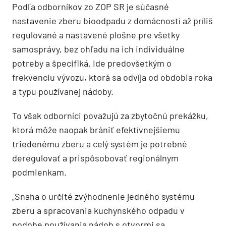
Podľa odborníkov zo ZOP SR je súčasné
nastavenie zberu bioodpadu z domácností až príliš
regulované a nastavené plošne pre všetky
samosprávy, bez ohľadu na ich individuálne
potreby a špecifiká. Ide predovšetkým o
frekvenciu vývozu, ktorá sa odvíja od obdobia roka
a typu používanej nádoby.
To však odborníci považujú za zbytočnú prekážku,
ktorá môže naopak brániť efektívnejšiemu
triedenému zberu a celý systém je potrebné
deregulovať a prispôsobovať regionálnym
podmienkam.
„Snaha o určité zvýhodnenie jedného systému
zberu a spracovania kuchynského odpadu v
podobe používania nádob s otvormi sa