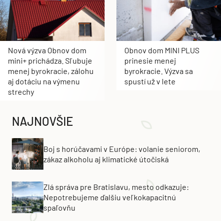
Nová výzva Obnov dom
Obnov dom MINI PLUS
mini+ prichádza. Sľubuje
prinesie menej
menej byrokracie, zálohu
byrokracie. Výzva sa
aj dotáciu na výmenu
spustí už v lete
strechy
NAJNOVŠIE
Boj s horúčavami v Európe: volanie seniorom,
zákaz alkoholu aj klimatické útočiská
Zlá správa pre Bratislavu, mesto odkazuje:
Nepotrebujeme ďalšiu veľkokapacitnú
spaľovňu