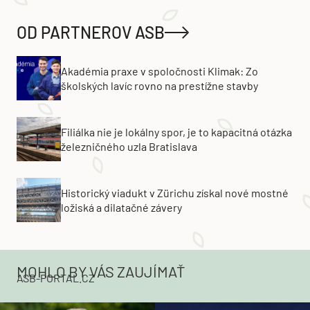
OD PARTNEROV ASB
Akadémia praxe v spoločnosti Klimak: Zo
školských lavíc rovno na prestížne stavby
Filiálka nie je lokálny spor, je to kapacitná otázka
železničného uzla Bratislava
Historický viadukt v Zürichu získal nové mostné
ložiská a dilatačné závery
MOHLO BY VÁS ZAUJÍMAŤ
ASB-PORTAL.CZ