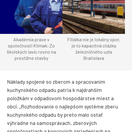
Akadémia praxe v
Filiálka nie je lokálny spor,
spoločnosti Klimak: Zo
je to kapacitná otázka
školských lavíc rovno na
železničného uzla
prestížne stavby
Bratislava
Náklady spojené so zberom a spracovaním
kuchynského odpadu patria k najdrahším
položkám v odpadovom hospodárstve miest a
obcí. „Rozhodovanie o najlepšom systéme zberu
kuchynského odpadu by preto malo ostať
výhradne na samosprávach, zberových
spoločnostiach a koncových zariadeniach na