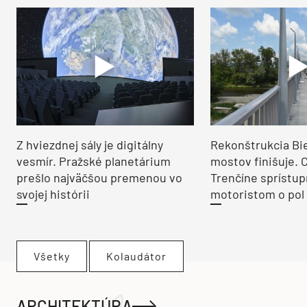
Z hviezdnej sály je digitálny
Rekonštrukcia Bi
vesmír. Pražské planetárium
mostov finišuje. 
prešlo najväčšou premenou vo
Trenčíne sprístup
svojej histórii
motoristom o pol 
Všetky
Kolaudátor
ARCHITEKTÚRA