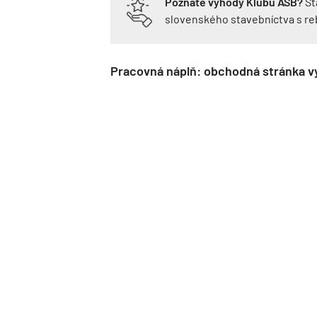
Poznáte výhody Klubu ASB?
St
slovenského stavebníctva s r
Pracovná náplň: obchodná stránka v