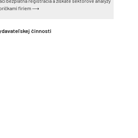
ačí bezplatná registrácia a získate sektorové analýzy
ebríčkami firiem ⟶
ydavateľskej činnosti
TZB HAUSTECHNIK 3/2026