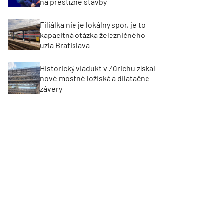
na prestížne stavby
Filiálka nie je lokálny spor, je to
kapacitná otázka železničného
uzla Bratislava
Historický viadukt v Zürichu získal
nové mostné ložiská a dilatačné
závery