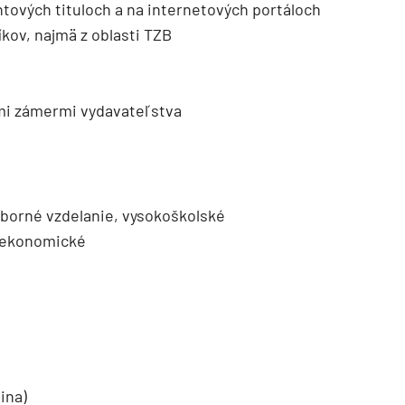
ntových tituloch a na internetových portáloch
íkov, najmä z oblasti TZB
ými zámermi vydavateľstva
dborné vzdelanie, vysokoškolské
, ekonomické
ina)