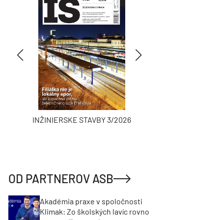
INŽINIERSKE STAVBY 3/2026
ASB
OD PARTNEROV ASB
Akadémia praxe v spoločnosti
Klimak: Zo školských lavíc rovno