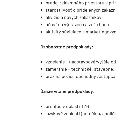
predaj reklamného priestoru v pri
starostlivosť o pridelených zákazn
akvizícia nových zákazníkov
účasť na výstavách a veľtrhoch
aktivity súvisiace s marketingov
Osobnostné predpoklady:
vzdelanie – nadstavbové/vyššie o
zameranie – technické, stavebné
prax na pozícii obchodný zástupca
Ďalšie vítané predpoklady:
prehľad v oblasti TZB
jazykové znalosti (nemčina, angličt