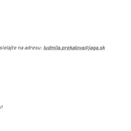
sielajte na adresu:
ludmila.prekalova@jaga.sk
u?