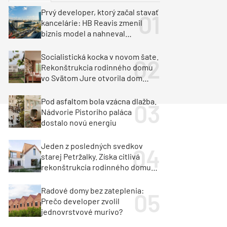
y
Klimatizácia a vetranie
Prvý developer, ktorý začal stavať
urz Milan Murcka
kancelárie: HB Reavis zmenil
biznis model a nahneval
investorov
Socialistická kocka v novom šate.
Rekonštrukcia rodinného domu
vo Svätom Jure otvorila dom
krajine aj svetlu
Pod asfaltom bola vzácna dlažba.
Nádvorie Pistoriho paláca
dostalo novú energiu
Jeden z posledných svedkov
starej Petržalky. Získa citlivá
rekonštrukcia rodinného domu
cenu za architektúru?
Radové domy bez zateplenia:
Prečo developer zvolil
jednovrstvové murivo?