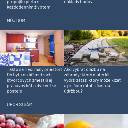
propojilo pietu s
náklady budov
každodenním životem
MÔJ DOM
Takto sa rieši malý priestor!
Ako vybrať dlažbu na
Do bytu na 40 metroch
záhrady: ktorý materiál
štvorcových zmestili aj
vydrží záťaž, ktorý môže kĺzať
pracovný kút a dve veľké
a pri čom rátať s častou
postele
údržbou?
UROB SI SÁM