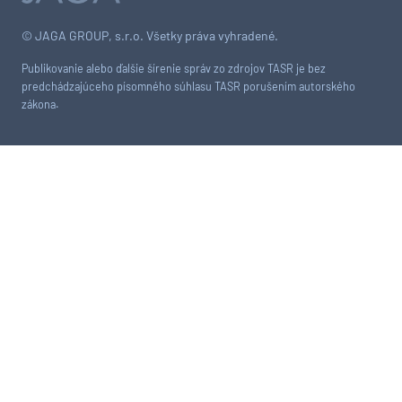
© JAGA GROUP, s.r.o. Všetky práva vyhradené.
Publikovanie alebo ďalšie šírenie správ zo zdrojov TASR je bez
predchádzajúceho písomného súhlasu TASR porušením autorského
zákona.