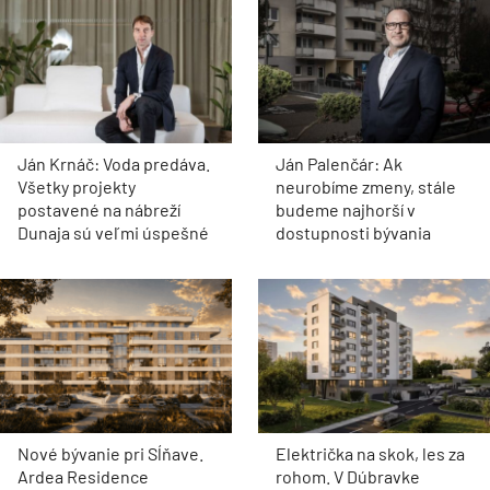
Ján Krnáč: Voda predáva.
Ján Palenčár: Ak
Všetky projekty
neurobíme zmeny, stále
postavené na nábreží
budeme najhorší v
Dunaja sú veľmi úspešné
dostupnosti bývania
Nové bývanie pri Sĺňave.
Električka na skok, les za
Ardea Residence
rohom. V Dúbravke