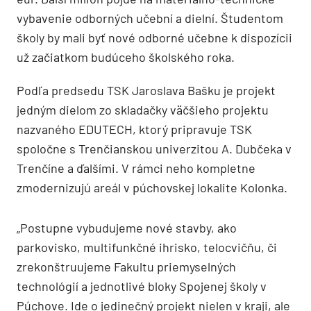
vybavenie odborných učební a dielní. Študentom
školy by mali byť nové odborné učebne k dispozícii
už začiatkom budúceho školského roka.
Podľa predsedu TSK Jaroslava Bašku je projekt
jedným dielom zo skladačky väčšieho projektu
nazvaného EDUTECH, ktorý pripravuje TSK
spoločne s Trenčianskou univerzitou A. Dubčeka v
Trenčíne a ďalšími. V rámci neho kompletne
zmodernizujú areál v púchovskej lokalite Kolonka.
„Postupne vybudujeme nové stavby, ako
parkovisko, multifunkčné ihrisko, telocvičňu, či
zrekonštruujeme Fakultu priemyselných
technológií a jednotlivé bloky Spojenej školy v
Púchove. Ide o jedinečný projekt nielen v kraji, ale