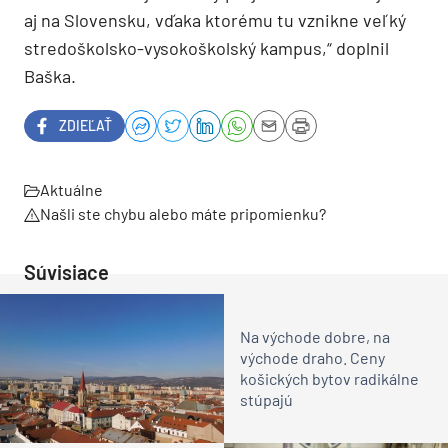
aj na Slovensku, vďaka ktorému tu vznikne veľký
stredoškolsko-vysokoškolský kampus,“ doplnil
Baška.
ZDIEĽAŤ
Aktuálne
Našli ste chybu alebo máte pripomienku?
Súvisiace
Na východe dobre, na
východe draho. Ceny
košických bytov radikálne
stúpajú