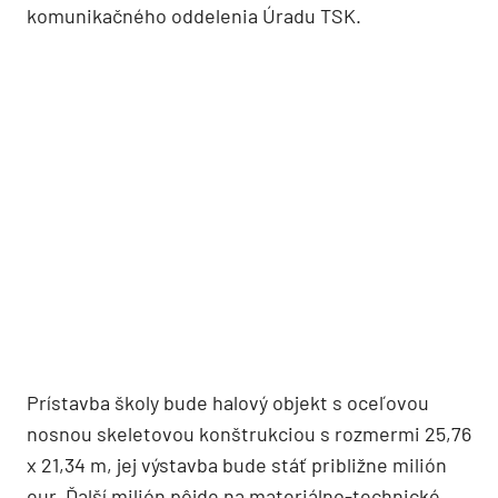
komunikačného oddelenia Úradu TSK.
Prístavba školy bude halový objekt s oceľovou
nosnou skeletovou konštrukciou s rozmermi 25,76
x 21,34 m, jej výstavba bude stáť približne milión
eur. Ďalší milión pôjde na materiálno-technické