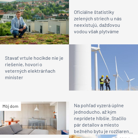
Oficiálne štatistiky
zelených striech u nás
neexistujú, dažďovou
vodou však plytváme
Stavať vrtule hocikde nie je
riešenie, hovorí o
veterných elektrárňach
minister
Na pohľad vyzerá úplne
Môj dom
jednoducho, až kým
neprídete hlbšie. Stačilo
pár detailov a miesto
bežného bytu je rozžiarené
bývanie pre rodinu