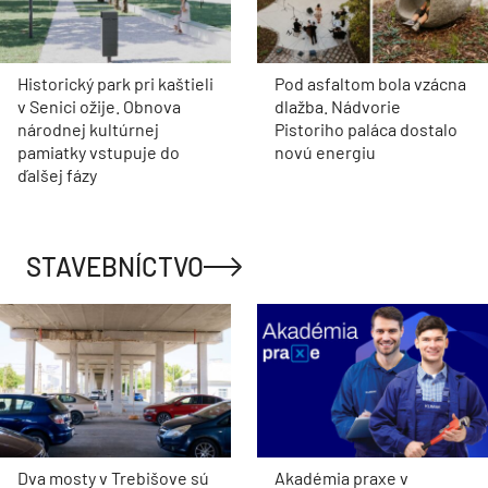
Historický park pri kaštieli
Pod asfaltom bola vzácna
v Senici ožije. Obnova
dlažba. Nádvorie
národnej kultúrnej
Pistoriho paláca dostalo
pamiatky vstupuje do
novú energiu
ďalšej fázy
STAVEBNÍCTVO
Dva mosty v Trebišove sú
Akadémia praxe v