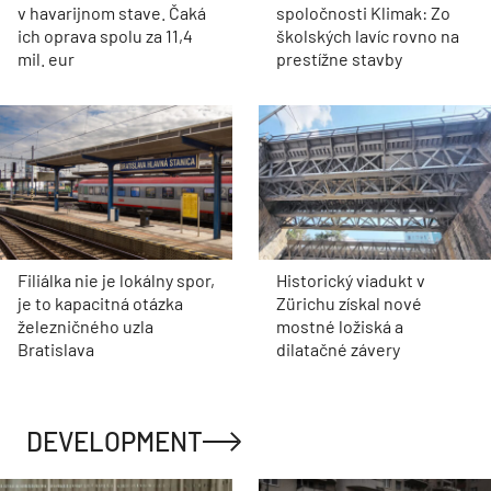
v havarijnom stave. Čaká
spoločnosti Klimak: Zo
ich oprava spolu za 11,4
školských lavíc rovno na
mil. eur
prestížne stavby
Filiálka nie je lokálny spor,
Historický viadukt v
je to kapacitná otázka
Zürichu získal nové
železničného uzla
mostné ložiská a
Bratislava
dilatačné závery
DEVELOPMENT