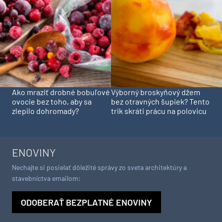
Ako mraziť drobné bobuľové
Výborný broskyňový džem
ovocie bez toho, aby sa
bez otravných šupiek? Tento
zlepilo dohromady?
trik skráti prácu na polovicu
ENOVINY
Nechajte si posielať dôležité správy zo sveta architektúry a
stavebníctva emailom:
ODOBERAŤ BEZPLATNÉ ENOVINY