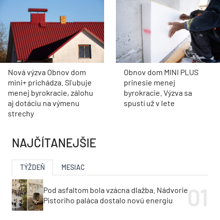
Nová výzva Obnov dom
Obnov dom MINI PLUS
mini+ prichádza. Sľubuje
prinesie menej
menej byrokracie, zálohu
byrokracie. Výzva sa
aj dotáciu na výmenu
spustí už v lete
strechy
NAJČÍTANEJŠIE
TÝŽDEŇ
MESIAC
Pod asfaltom bola vzácna dlažba. Nádvorie
Pistoriho paláca dostalo novú energiu