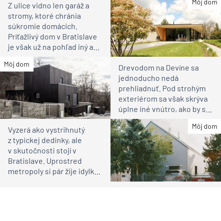
Môj dom
Z ulice vidno len garáž a
stromy, ktoré chránia
súkromie domácich.
Príťažlivý dom v Bratislave
je však už na pohľad iný ako
susedia
Môj dom
Drevodom na Devíne sa
jednoducho nedá
prehliadnuť. Pod strohým
exteriérom sa však skrýva
úplne iné vnútro, ako by ste
čakali
Môj dom
Vyzerá ako vystrihnutý
z typickej dedinky, ale
v skutočnosti stojí v
Bratislave. Uprostred
metropoly si pár žije idylku
ako na vidieku