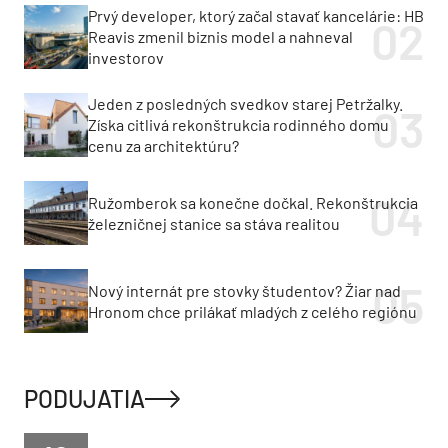
Prvý developer, ktorý začal stavať kancelárie: HB
Reavis zmenil biznis model a nahneval
investorov
Jeden z posledných svedkov starej Petržalky.
Získa citlivá rekonštrukcia rodinného domu
cenu za architektúru?
Ružomberok sa konečne dočkal. Rekonštrukcia
železničnej stanice sa stáva realitou
Nový internát pre stovky študentov? Žiar nad
Hronom chce prilákať mladých z celého regiónu
PODUJATIA