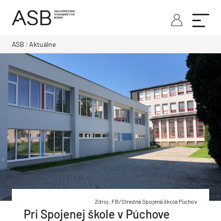
ASB
Aktuálne
Zdroj: FB/Stredná Spojená škola Púchov
Pri Spojenej škole v Púchove