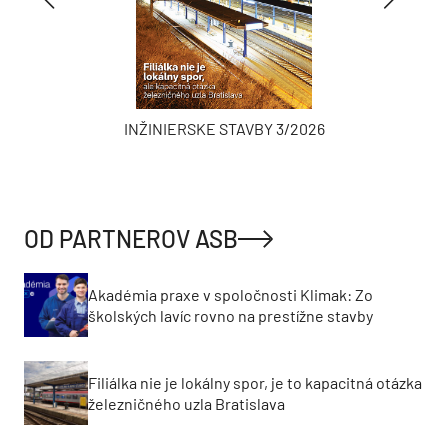
INŽINIERSKE STAVBY 3/2026
OD PARTNEROV ASB
Akadémia praxe v spoločnosti Klimak: Zo
školských lavíc rovno na prestížne stavby
Filiálka nie je lokálny spor, je to kapacitná otázka
železničného uzla Bratislava