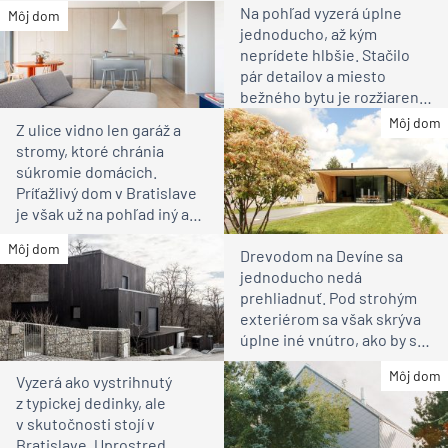
Na pohľad vyzerá úplne
Môj dom
jednoducho, až kým
neprídete hlbšie. Stačilo
pár detailov a miesto
bežného bytu je rozžiarené
bývanie pre rodinu
Môj dom
Z ulice vidno len garáž a
stromy, ktoré chránia
súkromie domácich.
Príťažlivý dom v Bratislave
je však už na pohľad iný ako
susedia
Môj dom
Drevodom na Devíne sa
jednoducho nedá
prehliadnuť. Pod strohým
exteriérom sa však skrýva
úplne iné vnútro, ako by ste
čakali
Môj dom
Vyzerá ako vystrihnutý
z typickej dedinky, ale
v skutočnosti stojí v
Bratislave. Uprostred