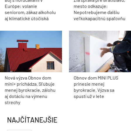
Európe: volanie
mesto odkazuje:
seniorom, zákaz alkoholu
Nepotrebujeme ďalšiu
aj klimatické útočiská
veľkokapacitnú spaľovňu
Nová výzva Obnov dom
Obnov dom MINI PLUS
mini+ prichádza. Sľubuje
prinesie menej
menej byrokracie, zálohu
byrokracie. Výzva sa
aj dotáciu na výmenu
spustí už v lete
strechy
NAJČÍTANEJŠIE