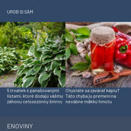
UROB SI SÁM
5 trvaliek s panašovanými
Chystáte sa zavárať kápiu?
listami, ktoré dodajú vášmu
Táto chyba ju premení na
záhonu celosezónny šmrnc
nevábne mäkkú hmotu
ENOVINY