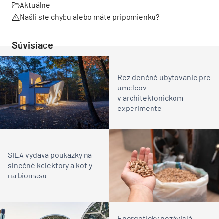
Aktuálne
Našli ste chybu alebo máte pripomienku?
Súvisiace
Rezidenčné ubytovanie pre
umelcov
v architektonickom
experimente
SIEA vydáva poukážky na
slnečné kolektory a kotly
na biomasu
Energeticky nezávislá