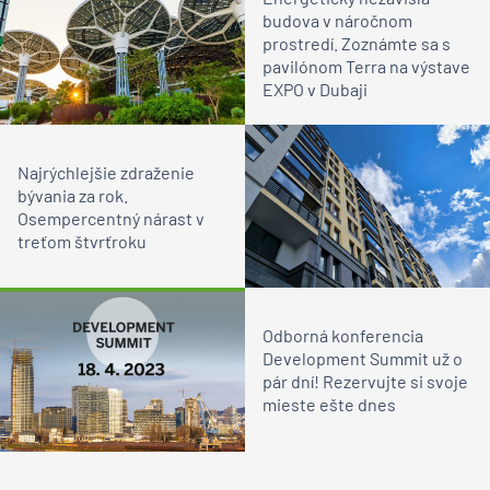
budova v náročnom
prostredí. Zoznámte sa s
pavilónom Terra na výstave
EXPO v Dubaji
Najrýchlejšie zdraženie
bývania za rok.
Osempercentný nárast v
treťom štvrťroku
Odborná konferencia
Development Summit už o
pár dní! Rezervujte si svoje
mieste ešte dnes