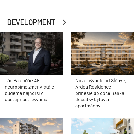
DEVELOPMENT
Ján Palenčár: Ak
Nové bývanie pri Sĺňave.
neurobíme zmeny, stále
Ardea Residence
budeme najhorší v
prinesie do obce Banka
dostupnosti bývania
desiatky bytov a
apartmánov