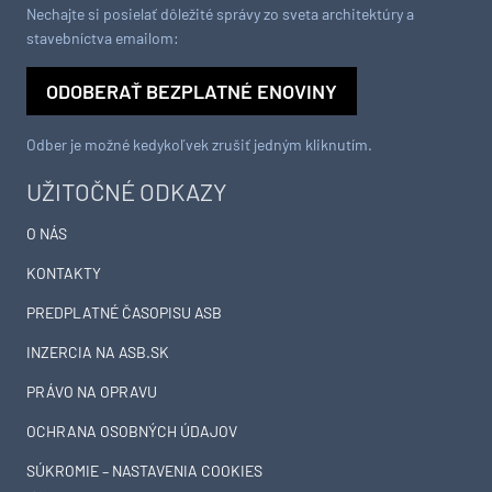
Nechajte si posielať dôležité správy zo sveta architektúry a
stavebníctva emailom:
ODOBERAŤ BEZPLATNÉ ENOVINY
Odber je možné kedykoľvek zrušiť jedným kliknutím.
UŽITOČNÉ ODKAZY
O NÁS
KONTAKTY
PREDPLATNÉ ČASOPISU ASB
INZERCIA NA ASB.SK
PRÁVO NA OPRAVU
OCHRANA OSOBNÝCH ÚDAJOV
SÚKROMIE – NASTAVENIA COOKIES