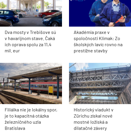
Dva mosty v Trebišove sú
Akadémia praxe v
v havarijnom stave. Čaká
spoločnosti Klimak: Zo
ich oprava spolu za 11,4
školských lavíc rovno na
mil. eur
prestížne stavby
Filiálka nie je lokálny spor,
Historický viadukt v
je to kapacitná otázka
Zürichu získal nové
železničného uzla
mostné ložiská a
Bratislava
dilatačné závery