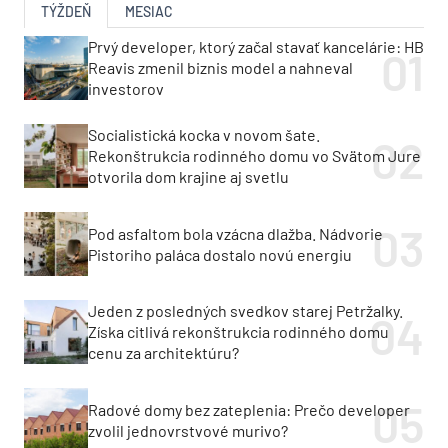
TÝŽDEŇ
MESIAC
Prvý developer, ktorý začal stavať kancelárie: HB
Reavis zmenil biznis model a nahneval
investorov
Socialistická kocka v novom šate.
Rekonštrukcia rodinného domu vo Svätom Jure
otvorila dom krajine aj svetlu
Pod asfaltom bola vzácna dlažba. Nádvorie
Pistoriho paláca dostalo novú energiu
Jeden z posledných svedkov starej Petržalky.
Získa citlivá rekonštrukcia rodinného domu
cenu za architektúru?
Radové domy bez zateplenia: Prečo developer
zvolil jednovrstvové murivo?