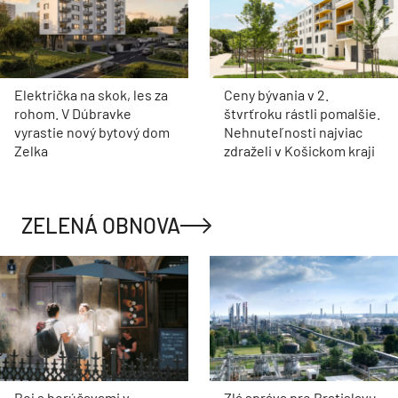
Električka na skok, les za
Ceny bývania v 2.
rohom. V Dúbravke
štvrťroku rástli pomalšie.
vyrastie nový bytový dom
Nehnuteľnosti najviac
Zelka
zdraželi v Košickom kraji
ZELENÁ OBNOVA
Boj s horúčavami v
Zlá správa pre Bratislavu,