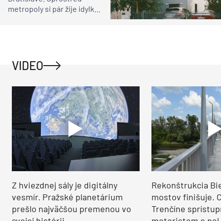
metropoly si pár žije idylku
ako na vidieku
VIDEO
Z hviezdnej sály je digitálny
Rekonštrukcia Bi
vesmír. Pražské planetárium
mostov finišuje. 
prešlo najväčšou premenou vo
Trenčíne sprístup
svojej histórii
motoristom o pol 