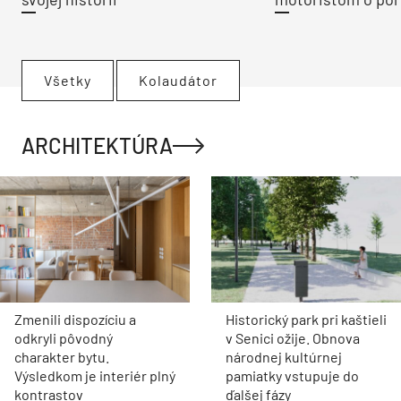
Všetky
Kolaudátor
ARCHITEKTÚRA
Zmenili dispozíciu a
Historický park pri kaštieli
odkryli pôvodný
v Senici ožije. Obnova
charakter bytu.
národnej kultúrnej
Výsledkom je interiér plný
pamiatky vstupuje do
kontrastov
ďalšej fázy