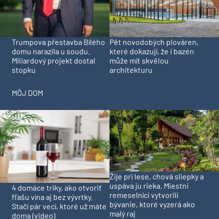
Trumpova přestavba Bílého
Pět novodobých plováren,
domu narazila u soudu.
které dokazují, že i bazén
Miliardový projekt dostal
může mít skvělou
stopku
architekturu
MÔJ DOM
Žije pri lese, chová sliepky a
uspáva ju rieka. Miestni
4 domáce triky, ako otvoriť
remeselníci vytvorili
fľašu vína aj bez vývrtky.
bývanie, ktoré vyzerá ako
Stačí pár vecí, ktoré už máte
malý raj
doma (video)