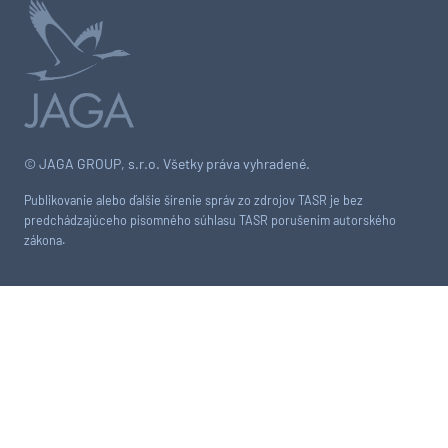
© JAGA GROUP, s.r.o. Všetky práva vyhradené.
Publikovanie alebo ďalšie šírenie správ zo zdrojov TASR je bez
predchádzajúceho písomného súhlasu TASR porušením autorského
zákona.