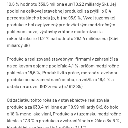
10,6 % hodnotu 339,5 milióna eur (10,22 miliardy Sk). Jej
podiel na celkovej stavebnej produkcii sa zvýšil o 0,4
percentuálneho bodu (p. b.) na 95,9 %. Vývoj tuzemskej
produkcie bol ovplyvnený predovšetkým medziročným
poklesom novej výstavby vrátane modernizácií a
rekonštrukcií o 11,2 % na hodnotu 283,4 milióna eur (8,54
miliardy Sk).
Produkcia realizovaná stavebnými firmami v zahraničí sa
na celkovom objeme podieľala 4,1 %, pričom medziročne
poklesla o 18,6 %. Produktivita práce, meraná stavebnou
produkciou na zamestnanú osobu, sa znížila o 16,4 % a
ostala na úrovni 1912,4 eura (57.612 Sk).
Od začiatku tohto roka sa v stavebníctve realizovala
produkcia za 630,4 milióna eur (18,99 miliardy Sk), čo bolo
o 18 % menej ako vlani. Produkcia v tuzemsku medziročne
klesla o 17,3 % a produkcia v zahraničí bola nižšia o 34,8 %.
Produktivita práce sa tiež znížila o 23,1 %.