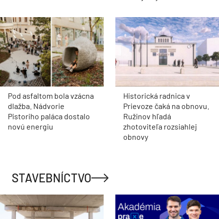
Pod asfaltom bola vzácna
Historická radnica v
dlažba. Nádvorie
Prievoze čaká na obnovu.
Pistoriho paláca dostalo
Ružinov hľadá
novú energiu
zhotoviteľa rozsiahlej
obnovy
STAVEBNÍCTVO