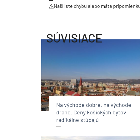
Našli ste chybu alebo máte pripomienk
SÚVISIACE
Na východe dobre, na východe
draho. Ceny košických bytov
radikálne stúpajú