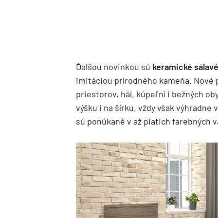
Ďalšou novinkou sú
keramické sálav
imitáciou prírodného kameňa. Nové 
priestorov, hál, kúpeľní i bežných o
výšku i na šírku, vždy však výhradne v
sú ponúkané v až piatich farebných v