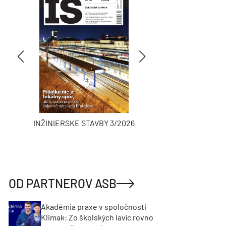
INŽINIERSKE STAVBY 3/2026
ASB
OD PARTNEROV ASB
Akadémia praxe v spoločnosti
Klimak: Zo školských lavíc rovno