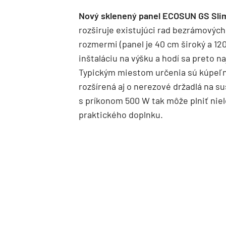
Nový sklenený panel ECOSUN GS Sli
rozširuje existujúci rad bezrámovýc
rozmermi (panel je 40 cm široký a 1
inštaláciu na výšku a hodí sa preto
Typickým miestom určenia sú kúpeľn
rozšírená aj o nerezové držadlá na 
s príkonom 500 W tak môže plniť niele
praktického doplnku.