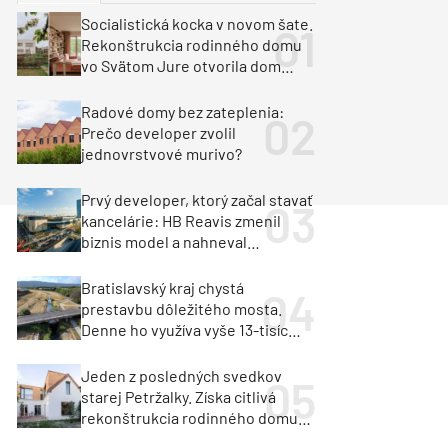
y
Klimatizácia a vetranie
Socialistická kocka v novom šate.
urz Milan Murcka
Rekonštrukcia rodinného domu
vo Svätom Jure otvorila dom
krajine aj svetlu
Radové domy bez zateplenia:
Prečo developer zvolil
jednovrstvové murivo?
Prvý developer, ktorý začal stavať
kancelárie: HB Reavis zmenil
biznis model a nahneval
investorov
Bratislavský kraj chystá
prestavbu dôležitého mosta.
Denne ho využíva vyše 13-tisíc
vozidiel
Jeden z posledných svedkov
starej Petržalky. Získa citlivá
rekonštrukcia rodinného domu
cenu za architektúru?