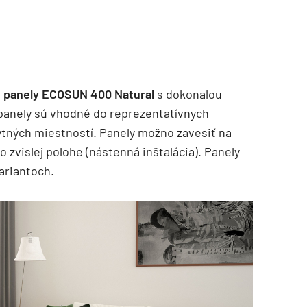
é panely ECOSUN 400 Natural
s dokonalou
panely sú vhodné do reprezentatívnych
bytných miestností. Panely možno zavesiť na
o zvislej polohe (nástenná inštalácia). Panely
ariantoch.