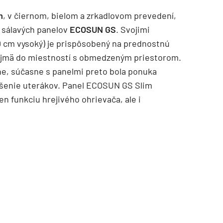
m
, v čiernom, bielom a zrkadlovom prevedení,
h sálavých panelov
ECOSUN GS
. Svojimi
20 cm vysoký) je prispôsobený na prednostnú
 najmä do miestností s obmedzeným priestorom.
e, súčasne s panelmi preto bola ponuka
sušenie uterákov. Panel ECOSUN GS Slim
n funkciu hrejivého ohrievača, ale i
TZB HAUSTECHNIK 3/2026