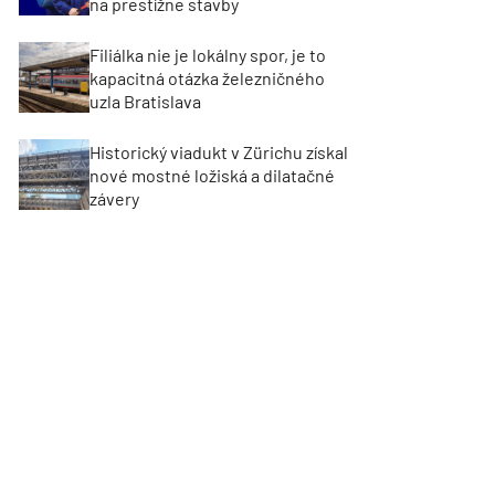
na prestížne stavby
Filiálka nie je lokálny spor, je to
kapacitná otázka železničného
uzla Bratislava
Historický viadukt v Zürichu získal
nové mostné ložiská a dilatačné
závery