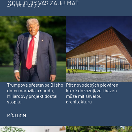
MOHLO BY VÁS ZAUJÍMAŤ
ASB-PORTAL.CZ
Trumpova přestavba Bílého
Pět novodobých plováren,
domu narazila u soudu.
které dokazují, že i bazén
Miliardový projekt dostal
může mít skvělou
stopku
architekturu
MÔJ DOM