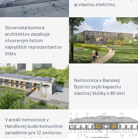
aj vlastnú elektrinu
Slovenská komora
architektov zasahuje
otvoreným listom
najvyšších reprezentantov
štátu
Nemocnica v Banskej
Bystrici zvýši kapacitu
vlastnej škôlky o 80 detí
V areáli nemocnice v
Handlovej bude komunitné
zariadenie pre 12 seniorov.