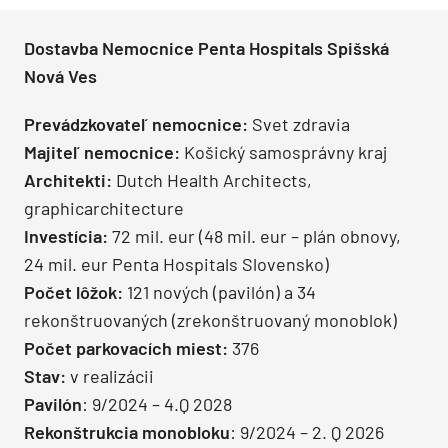
Dostavba Nemocnice Penta Hospitals Spišská
Nová Ves
Prevádzkovateľ nemocnice:
Svet zdravia
Majiteľ nemocnice:
Košický samosprávny kraj
Architekti
:
Dutch Health Architects,
graphicarchitecture
Investícia
:
72 mil. eur (48 mil. eur – plán obnovy,
24 mil. eur Penta Hospitals Slovensko)
Počet lôžok
:
121 nových (pavilón) a 34
rekonštruovaných (zrekonštruovaný monoblok)
Počet parkovacích miest
:
376
Stav
:
v realizácii
Pavilón
: 9/2024 – 4.Q 2028
Rekonštrukcia monobloku
: 9/2024 – 2. Q 2026