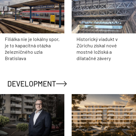
Filiálka nie je lokálny spor,
Historický viadukt v
je to kapacitná otázka
Zürichu získal nové
železničného uzla
mostné ložiská a
Bratislava
dilatačné závery
DEVELOPMENT