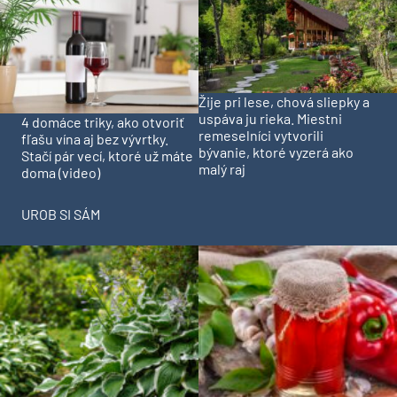
Žije pri lese, chová sliepky a
uspáva ju rieka. Miestni
4 domáce triky, ako otvoriť
remeselníci vytvorili
fľašu vína aj bez vývrtky.
bývanie, ktoré vyzerá ako
Stačí pár vecí, ktoré už máte
malý raj
doma (video)
UROB SI SÁM