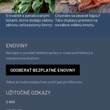
5 trvaliek s panašovanými
Chystáte sa zavárať kápiu?
listami, ktoré dodajú vášmu
Táto chyba ju premení na
záhonu celosezónny šmrnc
nevábne mäkkú hmotu
ENOVINY
Nechajte si posielať dôležité správy zo sveta architektúry a
stavebníctva emailom:
ODOBERAŤ BEZPLATNÉ ENOVINY
Odber je možné kedykoľvek zrušiť jedným kliknutím.
UŽITOČNÉ ODKAZY
O NÁS