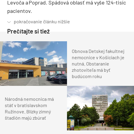
Levoča a Poprad. Spádová oblasť má vyše 124-tisíc
pacientov.
Prečítajte si tiež
Obnova Detskej fakultnej
nemocnice v Košiciach je
nutná. Obstaranie
zhotoviteľa má byť
budúcom roku
Národná nemocnica má
stáť v bratislavskom
Ružinove. Blízky zimný
štadión majú zbúrať