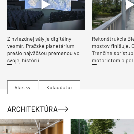
Z hviezdnej sály je digitálny
Rekonštrukcia Bi
vesmír. Pražské planetárium
mostov finišuje. 
prešlo najväčšou premenou vo
Trenčíne sprístup
svojej histórii
motoristom o pol 
Všetky
Kolaudátor
ARCHITEKTÚRA