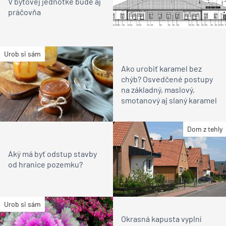
V bytovej jednotke bude aj
práčovňa
Urob si sám
Ako urobiť karamel bez
chýb? Osvedčené postupy
na základný, maslový,
smotanový aj slaný karamel
Dom z tehly
Aký má byť odstup stavby
od hranice pozemku?
Urob si sám
Okrasná kapusta vyplní