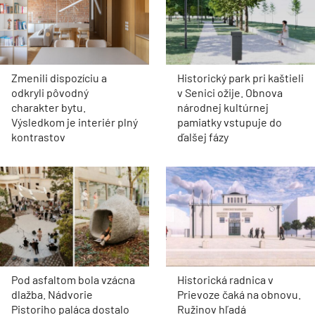
Zmenili dispozíciu a
Historický park pri kaštieli
odkryli pôvodný
v Senici ožije. Obnova
charakter bytu.
národnej kultúrnej
Výsledkom je interiér plný
pamiatky vstupuje do
kontrastov
ďalšej fázy
Pod asfaltom bola vzácna
Historická radnica v
dlažba. Nádvorie
Prievoze čaká na obnovu.
Pistoriho paláca dostalo
Ružinov hľadá