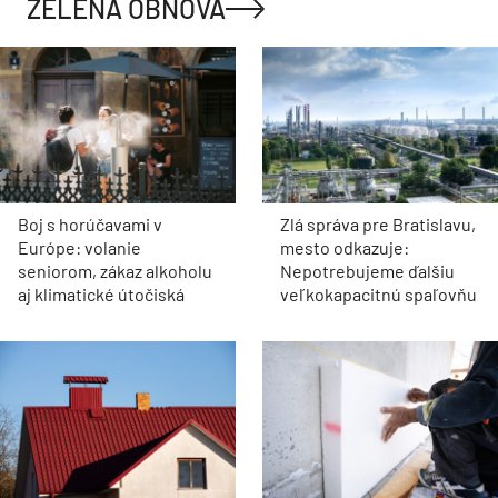
ZELENÁ OBNOVA
Boj s horúčavami v
Zlá správa pre Bratislavu,
Európe: volanie
mesto odkazuje:
seniorom, zákaz alkoholu
Nepotrebujeme ďalšiu
aj klimatické útočiská
veľkokapacitnú spaľovňu