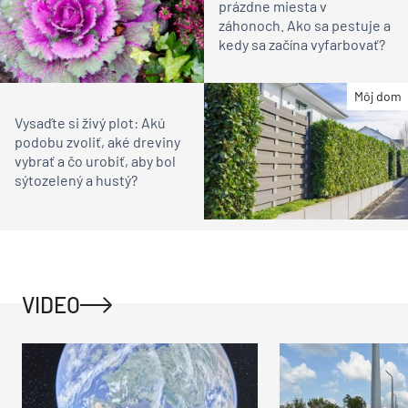
prázdne miesta v
záhonoch. Ako sa pestuje a
kedy sa začína vyfarbovať?
Môj dom
Vysaďte si živý plot: Akú
podobu zvoliť, aké dreviny
vybrať a čo urobiť, aby bol
sýtozelený a hustý?
VIDEO