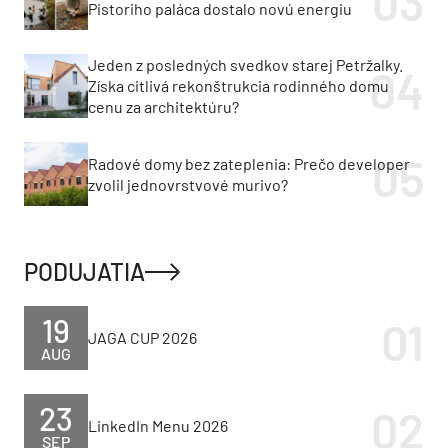
Pistoriho paláca dostalo novú energiu
Jeden z posledných svedkov starej Petržalky.
Získa citlivá rekonštrukcia rodinného domu
cenu za architektúru?
Radové domy bez zateplenia: Prečo developer
zvolil jednovrstvové murivo?
PODUJATIA
19
JAGA CUP 2026
AUG
23
LinkedIn Menu 2026
SEP