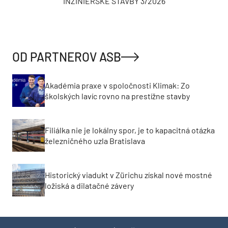
INŽINIERSKE STAVBY 3/2026
OD PARTNEROV ASB
Akadémia praxe v spoločnosti Klimak: Zo
školských lavíc rovno na prestížne stavby
Filiálka nie je lokálny spor, je to kapacitná otázka
železničného uzla Bratislava
Historický viadukt v Zürichu získal nové mostné
ložiská a dilatačné závery