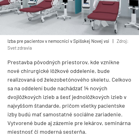
Izba pre pacientov v nemocnici v Spišskej Novej vsi
|
Zdroj:
Svet zdravia
Prestavba pôvodných priestorov, kde vznikne
nové chirurgické lôžkové oddelenie, bude
realizovaná od železobetónového skeletu. Celkovo
sa na oddelení bude nachádzať 14 nových
dvojlôžkových izieb a šesť jednolôžkových izieb v
najvyššom štandarde, pričom všetky pacientske
izby budú mať samostatné sociálne zariadenie.
Vytvorené bude aj zázemie pre lekárov, seminárna
miestnosť či moderná sesterňa.