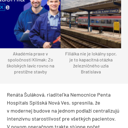
Akadémia praxe v
Filiálka nie je lokálny spor,
spoločnosti Klimak: Zo
je to kapacitná otázka
školských lavíc rovno na
železničného uzla
prestížne stavby
Bratislava
Renáta Šuláková, riaditeľka Nemocnice Penta
Hospitals Spišská Nová Ves, spresnila, že
v modernej budove na jednom podlaží centralizujú
intenzívnu starostlivosť pre všetkých pacientov.
V novom operačnom trakte stúpne počet