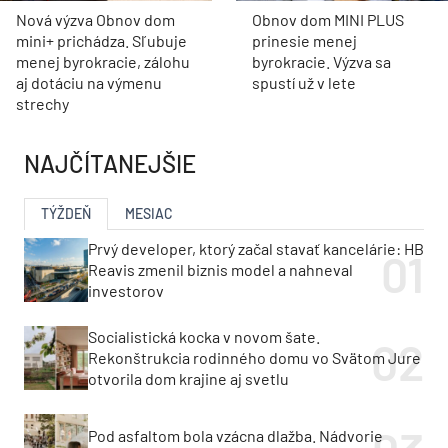
Nová výzva Obnov dom
Obnov dom MINI PLUS
mini+ prichádza. Sľubuje
prinesie menej
menej byrokracie, zálohu
byrokracie. Výzva sa
aj dotáciu na výmenu
spustí už v lete
strechy
NAJČÍTANEJŠIE
TÝŽDEŇ
MESIAC
Prvý developer, ktorý začal stavať kancelárie: HB
Reavis zmenil biznis model a nahneval
investorov
Socialistická kocka v novom šate.
Rekonštrukcia rodinného domu vo Svätom Jure
otvorila dom krajine aj svetlu
Pod asfaltom bola vzácna dlažba. Nádvorie