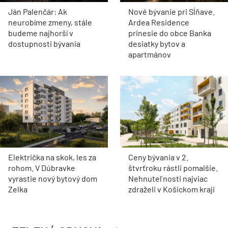
Ján Palenčár: Ak
Nové bývanie pri Sĺňave.
neurobíme zmeny, stále
Ardea Residence
budeme najhorší v
prinesie do obce Banka
dostupnosti bývania
desiatky bytov a
apartmánov
Električka na skok, les za
Ceny bývania v 2.
rohom. V Dúbravke
štvrťroku rástli pomalšie.
vyrastie nový bytový dom
Nehnuteľnosti najviac
Zelka
zdraželi v Košickom kraji