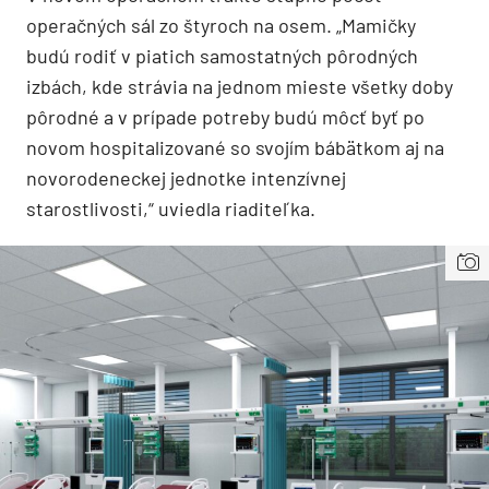
operačných sál zo štyroch na osem. „Mamičky
budú rodiť v piatich samostatných pôrodných
izbách, kde strávia na jednom mieste všetky doby
pôrodné a v prípade potreby budú môcť byť po
novom hospitalizované so svojím bábätkom aj na
novorodeneckej jednotke intenzívnej
starostlivosti,“ uviedla riaditeľka.