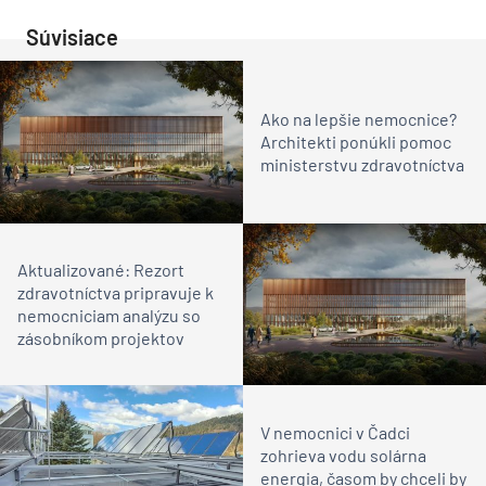
Súvisiace
Ako na lepšie nemocnice?
Architekti ponúkli pomoc
ministerstvu zdravotníctva
Aktualizované: Rezort
zdravotníctva pripravuje k
nemocniciam analýzu so
zásobníkom projektov
V nemocnici v Čadci
zohrieva vodu solárna
energia, časom by chceli by