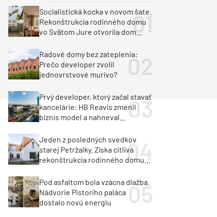
y
Klimatizácia a vetranie
Socialistická kocka v novom šate.
urz Milan Murcka
Rekonštrukcia rodinného domu
vo Svätom Jure otvorila dom
krajine aj svetlu
Radové domy bez zateplenia:
Prečo developer zvolil
jednovrstvové murivo?
Prvý developer, ktorý začal stavať
kancelárie: HB Reavis zmenil
biznis model a nahneval
investorov
Jeden z posledných svedkov
starej Petržalky. Získa citlivá
rekonštrukcia rodinného domu
cenu za architektúru?
Pod asfaltom bola vzácna dlažba.
Nádvorie Pistoriho paláca
dostalo novú energiu