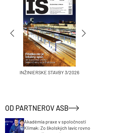
INŽINIERSKE STAVBY 3/2026
ASB
OD PARTNEROV ASB
Akadémia praxe v spoločnosti
Klimak: Zo školských lavíc rovno