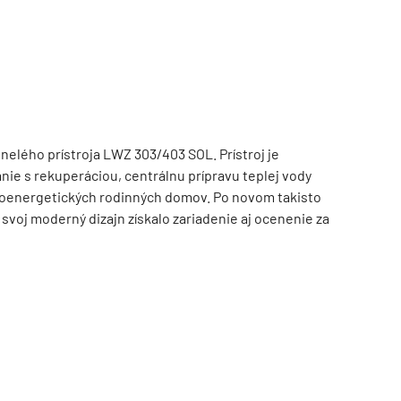
nelého prístroja LWZ 303/403 SOL. Prístroj je
e s rekuperáciou, centrálnu prípravu teplej vody
koenergetických rodinných domov. Po novom takisto
TZB HAUSTECHNIK 3/2026
svoj moderný dizajn získalo zariadenie aj ocenenie za