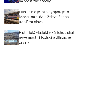
na prestížne stavby
Filiálka nie je lokálny spor, je to
kapacitná otázka železničného
uzla Bratislava
Historický viadukt v Zürichu získal
nové mostné ložiská a dilatačné
závery