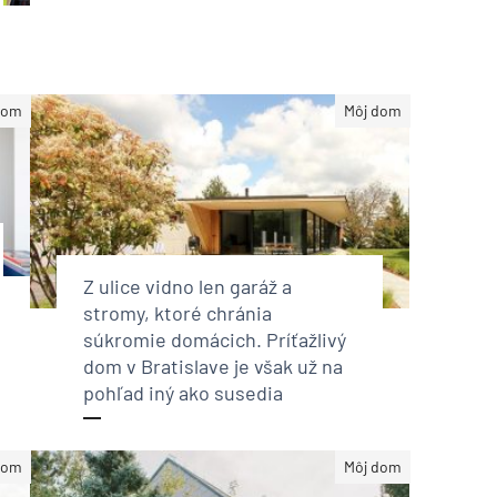
dom
Môj dom
Z ulice vidno len garáž a
stromy, ktoré chránia
súkromie domácich. Príťažlivý
dom v Bratislave je však už na
pohľad iný ako susedia
dom
Môj dom