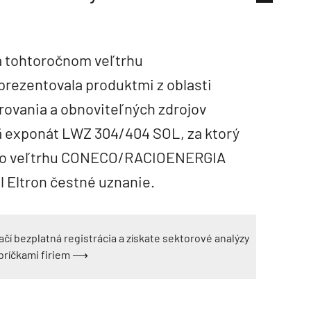
na tohtoročnom veľtrhu
ezentovala produktmi z oblasti
rovania a obnoviteľných zdrojov
ä exponát LWZ 304/404 SOL, za ktorý
ého veľtrhu CONECO/RACIOENERGIA
l Eltron čestné uznanie.
ačí bezplatná registrácia a získate sektorové analýzy
ebríčkami firiem ⟶