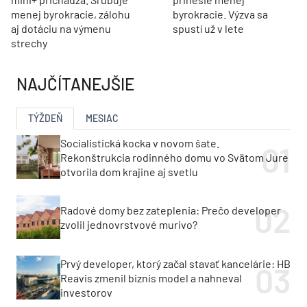
menej byrokracie, zálohu
byrokracie. Výzva sa
aj dotáciu na výmenu
spustí už v lete
strechy
NAJČÍTANEJŠIE
TÝŽDEŇ
MESIAC
Socialistická kocka v novom šate.
Rekonštrukcia rodinného domu vo Svätom Jure
otvorila dom krajine aj svetlu
Radové domy bez zateplenia: Prečo developer
zvolil jednovrstvové murivo?
Prvý developer, ktorý začal stavať kancelárie: HB
Reavis zmenil biznis model a nahneval
investorov