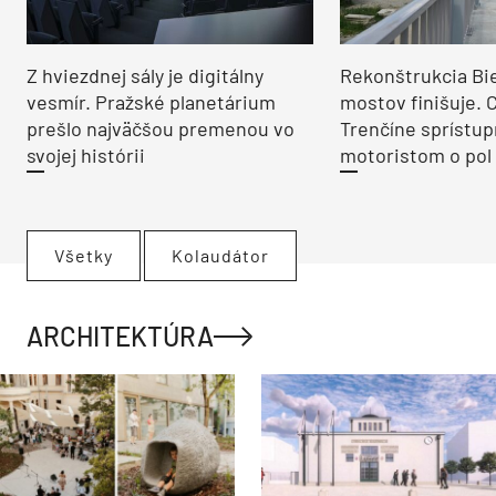
Z hviezdnej sály je digitálny
Rekonštrukcia Bi
vesmír. Pražské planetárium
mostov finišuje. 
prešlo najväčšou premenou vo
Trenčíne sprístup
svojej histórii
motoristom o pol 
Všetky
Kolaudátor
ARCHITEKTÚRA