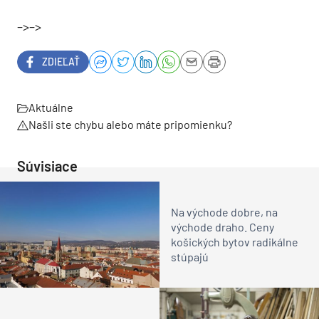
–>–>
ZDIEĽAŤ
Aktuálne
Našli ste chybu alebo máte pripomienku?
Súvisiace
Na východe dobre, na
východe draho. Ceny
košických bytov radikálne
stúpajú