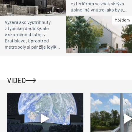
exteriérom sa však skrýva
úplne iné vnútro, ako by ste
čakali
Môj dom
Vyzerá ako vystrihnutý
z typickej dedinky, ale
v skutočnosti stojí v
Bratislave. Uprostred
metropoly si pár žije idylku
ako na vidieku
VIDEO