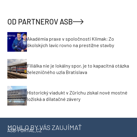
OD PARTNEROV ASB
Akadémia praxe v spoločnosti Klimak: Zo
školských lavíc rovno na prestížne stavby
Filiálka nie je lokálny spor, je to kapacitná otázka
železničného uzla Bratislava
Historický viadukt v Zürichu získal nové mostné
ložiská a dilatačné závery
MOHLO BY VÁS ZAUJÍMAŤ
ASB-PORTAL.CZ