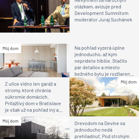
otázkam, avizuje pred
Development Summitom
moderátor Juraj Suchánek
Na pohľad vyzerá úplne
Môj dom
jednoducho, až kým
neprídete hlbšie. Stačilo
pár detailov a miesto
bežného bytu je rozžiarené
bývanie pre rodinu
Môj dom
Z ulice vidno len garáž a
stromy, ktoré chránia
súkromie domácich.
Príťažlivý dom v Bratislave
je však už na pohľad iný ako
susedia
Môj dom
Drevodom na Devíne sa
jednoducho nedá
prehliadnuť. Pod strohým