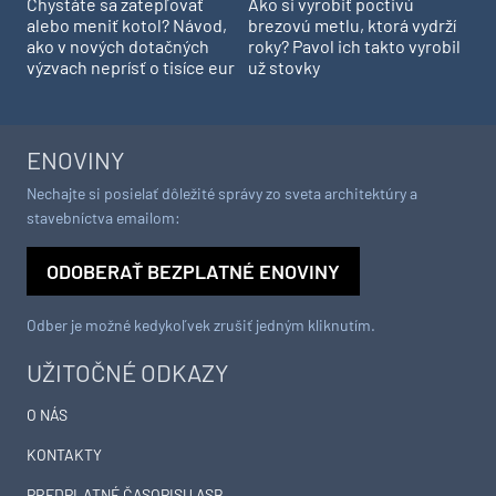
Chystáte sa zatepľovať
Ako si vyrobiť poctivú
alebo meniť kotol? Návod,
brezovú metlu, ktorá vydrží
ako v nových dotačných
roky? Pavol ich takto vyrobil
výzvach neprísť o tisíce eur
už stovky
ENOVINY
Nechajte si posielať dôležité správy zo sveta architektúry a
stavebníctva emailom:
ODOBERAŤ BEZPLATNÉ ENOVINY
Odber je možné kedykoľvek zrušiť jedným kliknutím.
UŽITOČNÉ ODKAZY
O NÁS
KONTAKTY
PREDPLATNÉ ČASOPISU ASB