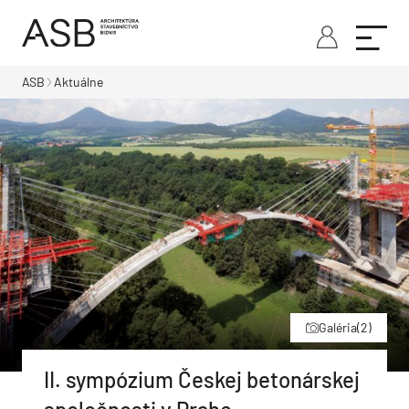
ASB
Aktuálne
Galéria
(2)
II. sympózium Českej betonárskej