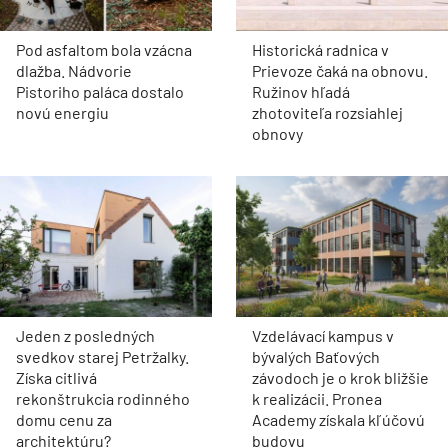
Pod asfaltom bola vzácna
Historická radnica v
dlažba. Nádvorie
Prievoze čaká na obnovu.
Pistoriho paláca dostalo
Ružinov hľadá
novú energiu
zhotoviteľa rozsiahlej
obnovy
Jeden z posledných
Vzdelávací kampus v
svedkov starej Petržalky.
bývalých Baťových
Získa citlivá
závodoch je o krok bližšie
rekonštrukcia rodinného
k realizácii. Pronea
domu cenu za
Academy získala kľúčovú
architektúru?
budovu