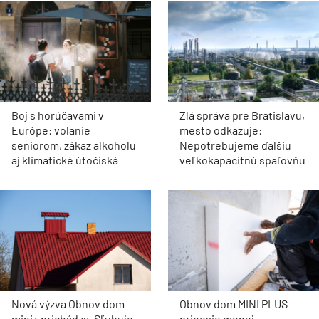
Boj s horúčavami v
Zlá správa pre Bratislavu,
Európe: volanie
mesto odkazuje:
seniorom, zákaz alkoholu
Nepotrebujeme ďalšiu
aj klimatické útočiská
veľkokapacitnú spaľovňu
Nová výzva Obnov dom
Obnov dom MINI PLUS
mini+ prichádza. Sľubuje
prinesie menej