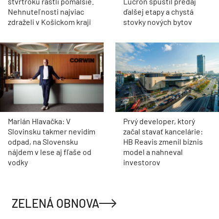
štvrťroku rástli pomalšie.
Lucron spustil predaj
Nehnuteľnosti najviac
ďalšej etapy a chystá
zdraželi v Košickom kraji
stovky nových bytov
Marián Hlavačka: V
Prvý developer, ktorý
Slovinsku takmer nevidím
začal stavať kancelárie:
odpad, na Slovensku
HB Reavis zmenil biznis
nájdem v lese aj fľaše od
model a nahneval
vodky
investorov
ZELENÁ OBNOVA