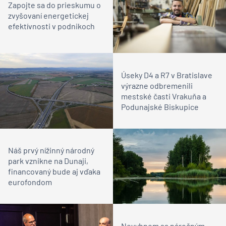
Zapojte sa do prieskumu o
zvyšovaní energetickej
efektívnosti v podnikoch
Úseky D4 a R7 v Bratislave
výrazne odbremenili
mestské časti Vrakuňa a
Podunajské Biskupice
Náš prvý nížinný národný
park vznikne na Dunaji,
financovaný bude aj vďaka
eurofondom
Nevyhnem sa náročným