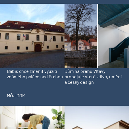
Babiš chce změnit využití
Dům na břehu Vltavy
známého paláce nad Prahou
propojuje staré zdivo, umění
a český design
MÔJ DOM