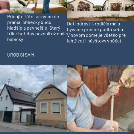
Pridajte túto surovinu do
prania, obliečky budú
Deti odrástli, rodičia majú
hladšie a pevnejšie. Starý
bývanie presne podľa seba.
trik z hotelov poznali už naše
V novom dome je všetko pre
babičky
ich život i návštevy vnúčat
UROB SI SÁM