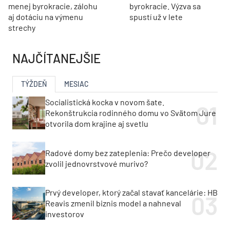
menej byrokracie, zálohu
byrokracie. Výzva sa
aj dotáciu na výmenu
spustí už v lete
strechy
NAJČÍTANEJŠIE
TÝŽDEŇ
MESIAC
Socialistická kocka v novom šate.
Rekonštrukcia rodinného domu vo Svätom Jure
otvorila dom krajine aj svetlu
Radové domy bez zateplenia: Prečo developer
zvolil jednovrstvové murivo?
Prvý developer, ktorý začal stavať kancelárie: HB
Reavis zmenil biznis model a nahneval
investorov