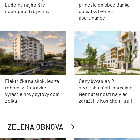
budeme najhorší v
prinesie do obce Banka
dostupnosti bývania
desiatky bytov a
apartmánov
Električka na skok, les za
Ceny bývania v 2.
rohom. V Dúbravke
štvrťroku rástli pomalšie.
vyrastie nový bytový dom
Nehnuteľnosti najviac
Zelka
zdraželi v Košickom kraji
ZELENÁ OBNOVA