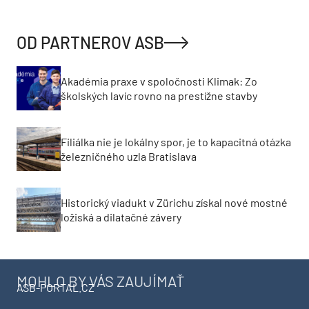
OD PARTNEROV ASB
Akadémia praxe v spoločnosti Klimak: Zo
školských lavíc rovno na prestížne stavby
Filiálka nie je lokálny spor, je to kapacitná otázka
železničného uzla Bratislava
Historický viadukt v Zürichu získal nové mostné
ložiská a dilatačné závery
MOHLO BY VÁS ZAUJÍMAŤ
ASB-PORTAL.CZ