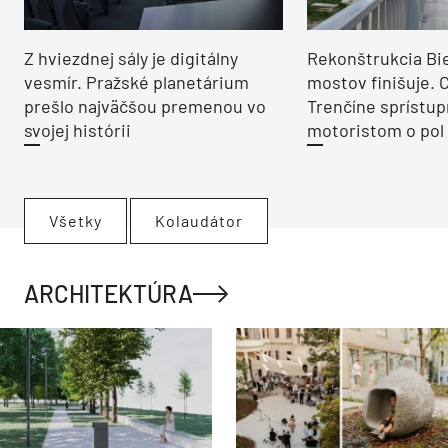
Z hviezdnej sály je digitálny
Rekonštrukcia Bi
vesmír. Pražské planetárium
mostov finišuje. 
prešlo najväčšou premenou vo
Trenčíne sprístup
svojej histórii
motoristom o pol 
Všetky
Kolaudátor
ARCHITEKTÚRA