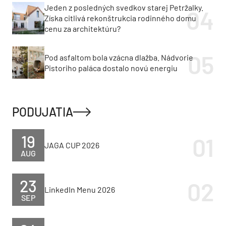
Jeden z posledných svedkov starej Petržalky.
Získa citlivá rekonštrukcia rodinného domu
cenu za architektúru?
Pod asfaltom bola vzácna dlažba. Nádvorie
Pistoriho paláca dostalo novú energiu
PODUJATIA
19
JAGA CUP 2026
AUG
23
LinkedIn Menu 2026
SEP