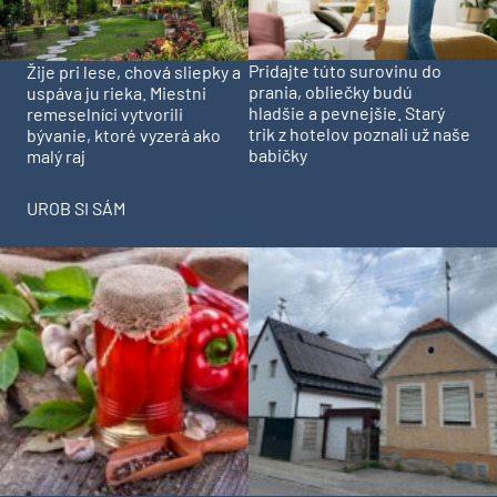
Pridajte túto surovinu do
Žije pri lese, chová sliepky a
prania, obliečky budú
uspáva ju rieka. Miestni
hladšie a pevnejšie. Starý
remeselníci vytvorili
trik z hotelov poznali už naše
bývanie, ktoré vyzerá ako
babičky
malý raj
UROB SI SÁM