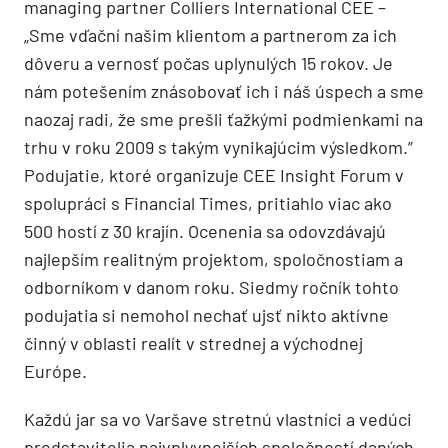
managing partner Colliers International CEE –
„Sme vďační našim klientom a partnerom za ich
dôveru a vernosť počas uplynulých 15 rokov. Je
nám potešením znásobovať ich i náš úspech a sme
naozaj radi, že sme prešli ťažkými podmienkami na
trhu v roku 2009 s takým vynikajúcim výsledkom.”
Podujatie, ktoré organizuje CEE Insight Forum v
spolupráci s Financial Times, pritiahlo viac ako
500 hostí z 30 krajín. Ocenenia sa odovzdávajú
najlepším realitným projektom, spoločnostiam a
odborníkom v danom roku. Siedmy ročník tohto
podujatia si nemohol nechať ujsť nikto aktívne
činný v oblasti realít v strednej a východnej
Európe.
Každú jar sa vo Varšave stretnú vlastníci a vedúci
predstavitelia najvplyvnejších spoločností daných