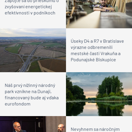
Zapojte sa do prieskumu o
zvyšovaní energetickej
efektívnosti v podnikoch
Úseky D4 a R7 v Bratislave
výrazne odbremenili
mestské časti Vrakuňa a
Podunajské Biskupice
Náš prvý nížinný národný
park vznikne na Dunaji,
financovaný bude aj vďaka
eurofondom
Nevyhnem sa náročným