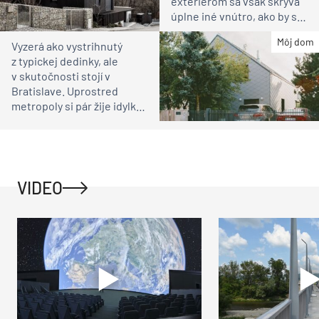
exteriérom sa však skrýva
úplne iné vnútro, ako by ste
čakali
Môj dom
Vyzerá ako vystrihnutý
z typickej dedinky, ale
v skutočnosti stojí v
Bratislave. Uprostred
metropoly si pár žije idylku
ako na vidieku
VIDEO