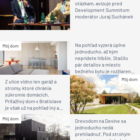
otázkam, avizuje pred
Development Summitom
moderátor Juraj Suchánek
Na pohľad vyzerá úplne
Môj dom
jednoducho, až kým
neprídete hlbšie. Stačilo
pár detailov a miesto
bežného bytu je rozžiarené
bývanie pre rodinu
Môj dom
Z ulice vidno len garáž a
stromy, ktoré chránia
súkromie domácich.
Príťažlivý dom v Bratislave
je však už na pohľad iný ako
susedia
Môj dom
Drevodom na Devíne sa
jednoducho nedá
prehliadnuť. Pod strohým