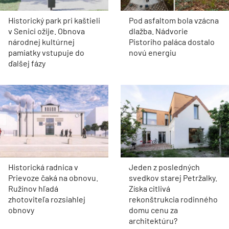
Historický park pri kaštieli
Pod asfaltom bola vzácna
v Senici ožije. Obnova
dlažba. Nádvorie
národnej kultúrnej
Pistoriho paláca dostalo
pamiatky vstupuje do
novú energiu
ďalšej fázy
Historická radnica v
Jeden z posledných
Prievoze čaká na obnovu.
svedkov starej Petržalky.
Ružinov hľadá
Získa citlivá
zhotoviteľa rozsiahlej
rekonštrukcia rodinného
obnovy
domu cenu za
architektúru?