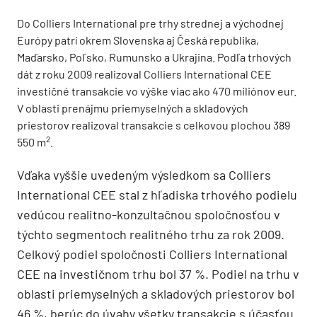
Do Colliers International pre trhy strednej a východnej
Európy patrí okrem Slovenska aj Česká republika,
Maďarsko, Poľsko, Rumunsko a Ukrajina. Podľa trhových
dát z roku 2009 realizoval Colliers International CEE
investičné transakcie vo výške viac ako 470 miliónov eur.
V oblasti prenájmu priemyselných a skladových
priestorov realizoval transakcie s celkovou plochou 389
2
550 m
.
Vďaka vyššie uvedeným výsledkom sa Colliers
International CEE stal z hľadiska trhového podielu
vedúcou realitno-konzultačnou spoločnosťou v
týchto segmentoch realitného trhu za rok 2009.
Celkový podiel spoločnosti Colliers International
CEE na investičnom trhu bol 37 %. Podiel na trhu v
oblasti priemyselných a skladových priestorov bol
46 %, berúc do úvahy všetky transakcie s účasťou