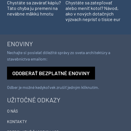
Chystáte sa zavárať kápiu?
Chystáte sa zatepľovať
Táto chyba ju premení na
alebo meniť kotol? Návod,
nevábne mäkkú hmotu
ako v nových dotačných
výzvach neprísť o tisíce eur
ENOVINY
Nechajte si posielať dôležité správy zo sveta architektúry a
stavebníctva emailom:
ODOBERAŤ BEZPLATNÉ ENOVINY
Odber je možné kedykoľvek zrušiť jedným kliknutím.
UŽITOČNÉ ODKAZY
O NÁS
KONTAKTY