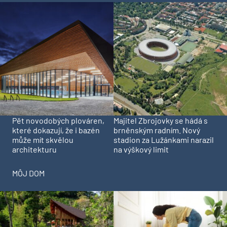
Pět novodobých plováren,
Majitel Zbrojovky se hádá s
které dokazují, že i bazén
brněnským radním. Nový
může mít skvělou
stadion za Lužánkami narazil
architekturu
na výškový limit
MÔJ DOM