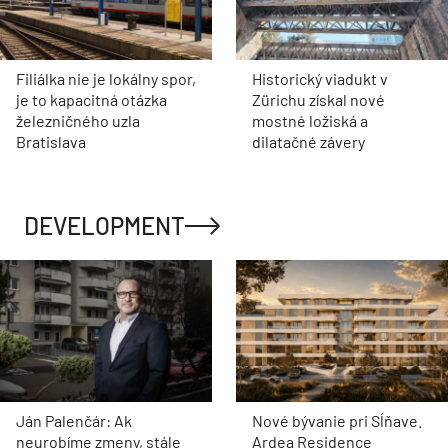
Filiálka nie je lokálny spor,
Historický viadukt v
je to kapacitná otázka
Zürichu získal nové
železničného uzla
mostné ložiská a
Bratislava
dilatačné závery
DEVELOPMENT
Ján Palenčár: Ak
Nové bývanie pri Sĺňave.
neurobíme zmeny, stále
Ardea Residence