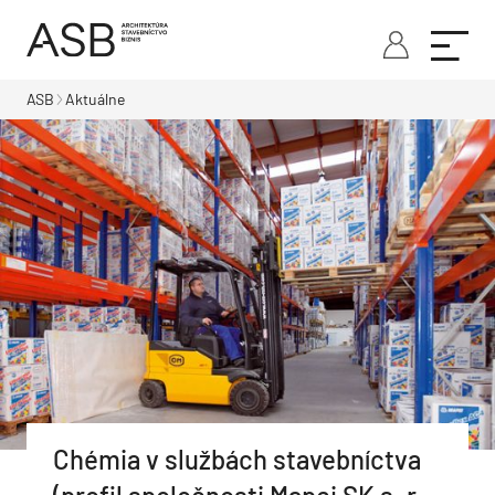
ASB
Aktuálne
Chémia v službách stavebníctva