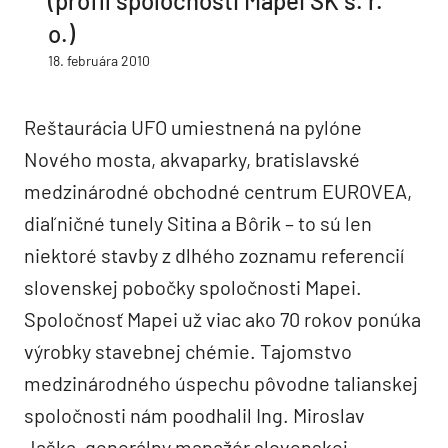
(profil spoločnosti Mapei SK s. r.
o.)
18. februára 2010
Reštaurácia UFO umiestnená na pylóne
Nového mosta, akvaparky, bratislavské
medzinárodné obchodné centrum EUROVEA,
diaľničné tunely Sitina a Bôrik – to sú len
niektoré stavby z dlhého zoznamu referencií
slovenskej pobočky spoločnosti Mapei.
Spoločnosť Mapei už viac ako 70 rokov ponúka
výrobky stavebnej chémie. Tajomstvo
medzinárodného úspechu pôvodne talianskej
spoločnosti nám poodhalil Ing. Miroslav
Jaška, generálny manažér slovenskej