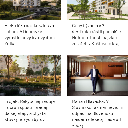
Električka na skok, les za
Ceny bývania v 2.
rohom. V Dúbravke
štvrťroku rástli pomalšie.
vyrastie nový bytový dom
Nehnuteľnosti najviac
Zelka
zdraželi v Košickom kraji
Projekt Rakyta napreduje.
Marián Hlavačka: V
Lucron spustil predaj
Slovinsku takmer nevidím
ďalšej etapy a chystá
odpad, na Slovensku
stovky nových bytov
nájdem v lese aj fľaše od
vodky