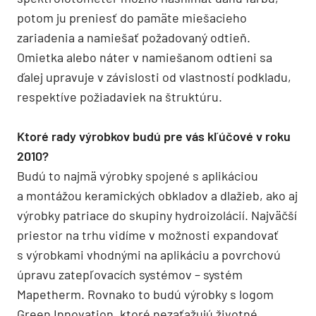
potom ju preniesť do pamäte miešacieho
zariadenia a namiešať požadovaný odtieň.
Omietka alebo náter v namiešanom odtieni sa
ďalej upravuje v závislosti od vlastností podkladu,
respektíve požiadaviek na štruktúru.
Ktoré rady výrobkov budú pre vás kľúčové v roku
2010?
Budú to najmä výrobky spojené s aplikáciou
a montážou keramických obkladov a dlažieb, ako aj
výrobky patriace do skupiny hydroizolácií. Najväčší
priestor na trhu vidíme v možnosti expandovať
s výrobkami vhodnými na aplikáciu a povrchovú
úpravu zatepľovacích systémov – systém
Mapetherm. Rovnako to budú výrobky s logom
Green Innovation, ktoré nezaťažujú životné