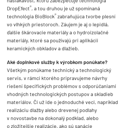
nasiakavosť, ktorú zabezpečuje technológia
®
DropEfect
, a tou druhou je už spomínaná
®
technológia BioBlock
zabraňujúca tvorbe plesní
vo vlhkých priestoroch. Záujem je aj o lepidlá,
ďalšie škárovacie materiály a o hydroizolačné
materiály, ktoré sa používajú pri aplikácii
keramických obkladov a dlažieb.
Aké doplnkové služby k výrobkom ponúkate?
Všetkým ponúkame technický a technologický
servis, v rámci ktorého pripravujeme návrhy
riešení špecifických problémov s odporúčaniami
vhodných technologických postupov a skladieb
materiálov. Či už ide o jednoduché veci, napríklad
realizáciu dlažby alebo drevenej podlahy
v novostavbe na dokonalý podklad, alebo
o zložitejšie realizácie, ako sú sanácie