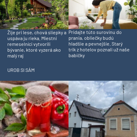
Pridajte túto surovinu do
Žije pri lese, chová sliepky a
prania, obliečky budú
uspáva ju rieka. Miestni
hladšie a pevnejšie. Starý
remeselníci vytvorili
trik z hotelov poznali už naše
bývanie, ktoré vyzerá ako
babičky
malý raj
UROB SI SÁM