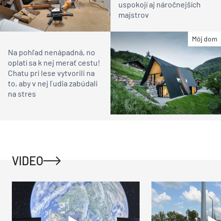
uspokojí aj náročnejších
majstrov
Môj dom
Na pohľad nenápadná, no
oplatí sa k nej merať cestu!
Chatu pri lese vytvorili na
to, aby v nej ľudia zabúdali
na stres
VIDEO