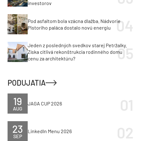
investorov
Pod asfaltom bola vzácna dlažba. Nádvorie
Pistoriho paláca dostalo novú energiu
Jeden z posledných svedkov starej Petržalky.
Získa citlivá rekonštrukcia rodinného domu
cenu za architektúru?
PODUJATIA
19
JAGA CUP 2026
AUG
23
LinkedIn Menu 2026
SEP