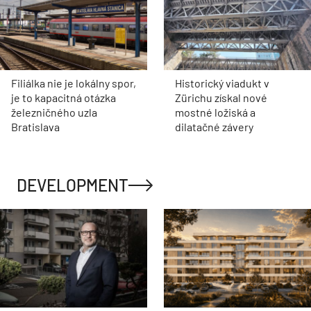
Filiálka nie je lokálny spor,
Historický viadukt v
je to kapacitná otázka
Zürichu získal nové
železničného uzla
mostné ložiská a
Bratislava
dilatačné závery
DEVELOPMENT