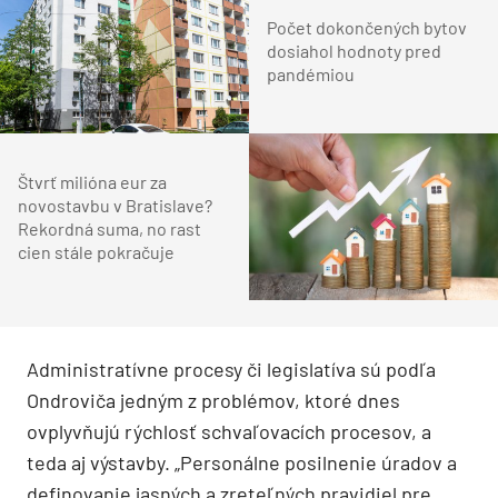
Počet dokončených bytov
dosiahol hodnoty pred
pandémiou
Štvrť milióna eur za
novostavbu v Bratislave?
Rekordná suma, no rast
cien stále pokračuje
Administratívne procesy či legislatíva sú podľa
Ondroviča jedným z problémov, ktoré dnes
ovplyvňujú rýchlosť schvaľovacích procesov, a
teda aj výstavby. „Personálne posilnenie úradov a
definovanie jasných a zreteľných pravidiel pre