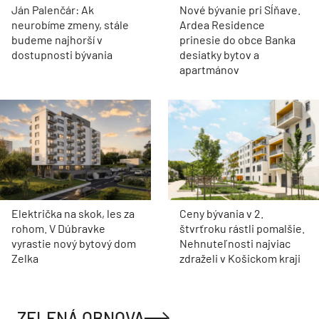
Ján Palenčár: Ak
Nové bývanie pri Sĺňave.
neurobíme zmeny, stále
Ardea Residence
budeme najhorší v
prinesie do obce Banka
dostupnosti bývania
desiatky bytov a
apartmánov
Električka na skok, les za
Ceny bývania v 2.
rohom. V Dúbravke
štvrťroku rástli pomalšie.
vyrastie nový bytový dom
Nehnuteľnosti najviac
Zelka
zdraželi v Košickom kraji
ZELENÁ OBNOVA