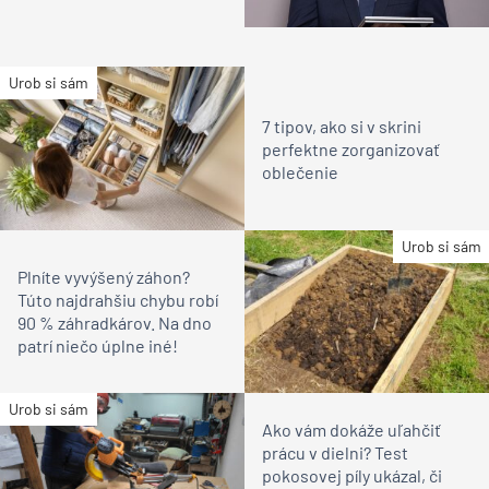
Urob si sám
7 tipov, ako si v skrini
perfektne zorganizovať
oblečenie
Urob si sám
Plníte vyvýšený záhon?
Túto najdrahšiu chybu robí
90 % záhradkárov. Na dno
patrí niečo úplne iné!
Urob si sám
Ako vám dokáže uľahčiť
prácu v dielni? Test
pokosovej píly ukázal, či