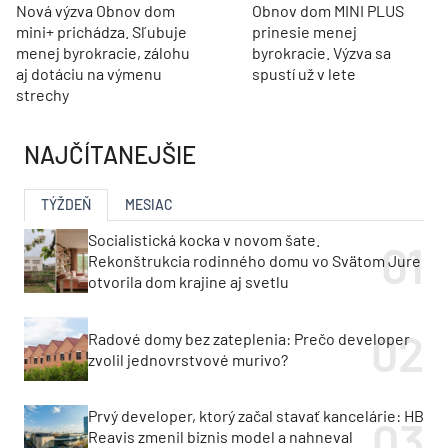
Nová výzva Obnov dom
Obnov dom MINI PLUS
mini+ prichádza. Sľubuje
prinesie menej
menej byrokracie, zálohu
byrokracie. Výzva sa
aj dotáciu na výmenu
spustí už v lete
strechy
NAJČÍTANEJŠIE
TÝŽDEŇ
MESIAC
Socialistická kocka v novom šate.
Rekonštrukcia rodinného domu vo Svätom Jure
otvorila dom krajine aj svetlu
Radové domy bez zateplenia: Prečo developer
zvolil jednovrstvové murivo?
Prvý developer, ktorý začal stavať kancelárie: HB
Reavis zmenil biznis model a nahneval