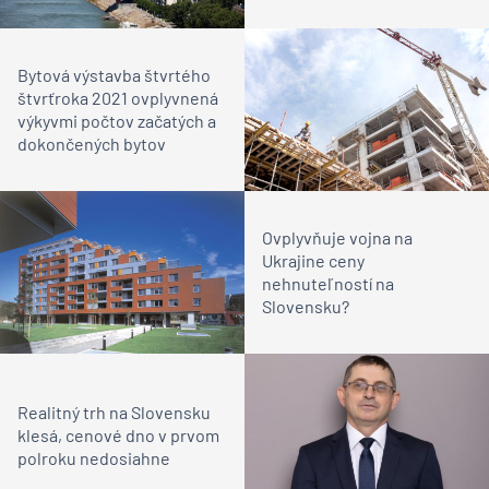
Bytová výstavba štvrtého
štvrťroka 2021 ovplyvnená
výkyvmi počtov začatých a
dokončených bytov
Ovplyvňuje vojna na
Ukrajine ceny
nehnuteľností na
Slovensku?
Realitný trh na Slovensku
klesá, cenové dno v prvom
polroku nedosiahne