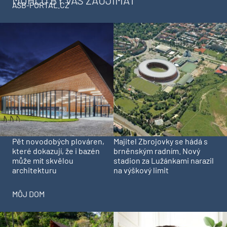
ASB-PORTAL.CZ
Pět novodobých plováren,
Majitel Zbrojovky se hádá s
které dokazují, že i bazén
brněnským radním. Nový
může mít skvělou
stadion za Lužánkami narazil
architekturu
na výškový limit
MÔJ DOM