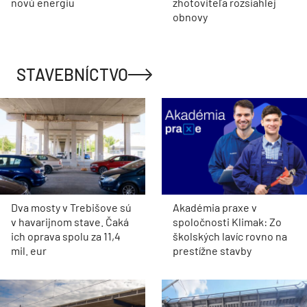
novú energiu
zhotoviteľa rozsiahlej
obnovy
STAVEBNÍCTVO
Dva mosty v Trebišove sú
Akadémia praxe v
v havarijnom stave. Čaká
spoločnosti Klimak: Zo
ich oprava spolu za 11,4
školských lavíc rovno na
mil. eur
prestížne stavby