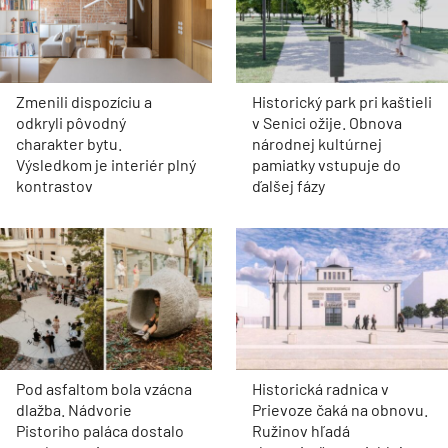
Zmenili dispozíciu a
Historický park pri kaštieli
odkryli pôvodný
v Senici ožije. Obnova
charakter bytu.
národnej kultúrnej
Výsledkom je interiér plný
pamiatky vstupuje do
kontrastov
ďalšej fázy
Pod asfaltom bola vzácna
Historická radnica v
dlažba. Nádvorie
Prievoze čaká na obnovu.
Pistoriho paláca dostalo
Ružinov hľadá