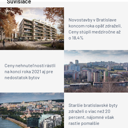
Súvisiace
Novostavby v Bratislave
koncom roka opäť zdraželi.
Ceny stúpli medziročne až
o 18,4%
Ceny nehnuteľností rástli
na konci roka 2021 aj pre
nedostatok bytov
Staršie bratislavské byty
zdraželi o viac než 20
percent, nájomné však
rastie pomalšie