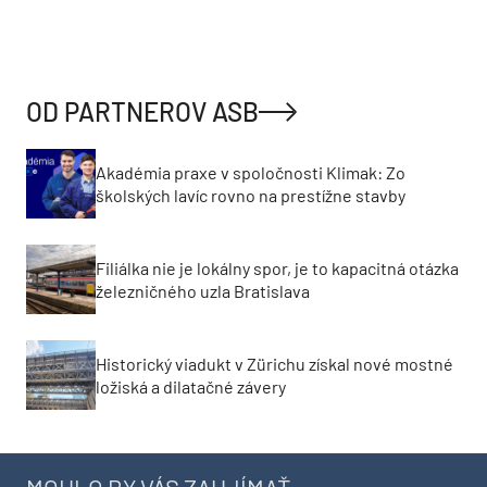
OD PARTNEROV ASB
Akadémia praxe v spoločnosti Klimak: Zo
školských lavíc rovno na prestížne stavby
Filiálka nie je lokálny spor, je to kapacitná otázka
železničného uzla Bratislava
Historický viadukt v Zürichu získal nové mostné
ložiská a dilatačné závery
MOHLO BY VÁS ZAUJÍMAŤ