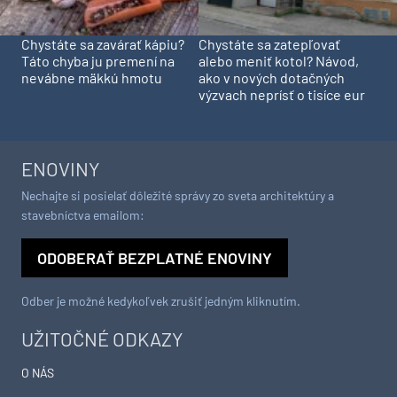
Chystáte sa zavárať kápiu?
Chystáte sa zatepľovať
Táto chyba ju premení na
alebo meniť kotol? Návod,
nevábne mäkkú hmotu
ako v nových dotačných
výzvach neprísť o tisíce eur
ENOVINY
Nechajte si posielať dôležité správy zo sveta architektúry a
stavebníctva emailom:
ODOBERAŤ BEZPLATNÉ ENOVINY
Odber je možné kedykoľvek zrušiť jedným kliknutím.
UŽITOČNÉ ODKAZY
O NÁS