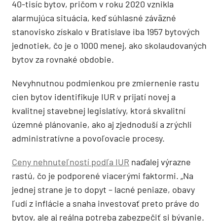
40-tisíc bytov, pričom v roku 2020 vznikla
alarmujúca situácia, keď súhlasné záväzné
stanovisko získalo v Bratislave iba 1957 bytových
jednotiek, čo je o 1000 menej, ako skolaudovaných
bytov za rovnaké obdobie.
Nevyhnutnou podmienkou pre zmiernenie rastu
cien bytov identifikuje IUR v prijatí novej a
kvalitnej stavebnej legislatívy, ktorá skvalitní
územné plánovanie, ako aj zjednoduší a zrýchli
administratívne a povoľovacie procesy.
Ceny nehnuteľností podľa IUR
naďalej výrazne
rastú, čo je podporené viacerými faktormi. „Na
jednej strane je to dopyt – lacné peniaze, obavy
ľudí z inflácie a snaha investovať preto práve do
bytov, ale aj reálna potreba zabezpečiť si bývanie.