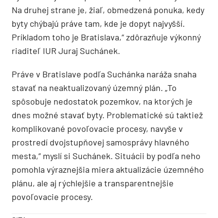
Na druhej strane je, žiaľ, obmedzená ponuka, kedy
byty chýbajú práve tam, kde je dopyt najvyšší.
Príkladom toho je Bratislava,“ zdôrazňuje výkonný
riaditeľ IUR Juraj Suchánek.
Práve v Bratislave podľa Suchánka naráža snaha
stavať na neaktualizovaný územný plán. „To
spôsobuje nedostatok pozemkov, na ktorých je
dnes možné stavať byty. Problematické sú taktiež
komplikované povoľovacie procesy, navyše v
prostredí dvojstupňovej samosprávy hlavného
mesta,“ myslí si Suchánek. Situácii by podľa neho
pomohla výraznejšia miera aktualizácie územného
plánu, ale aj rýchlejšie a transparentnejšie
povoľovacie procesy.