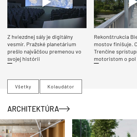
Z hviezdnej sály je digitálny
Rekonštrukcia Bi
vesmír. Pražské planetárium
mostov finišuje. 
prešlo najväčšou premenou vo
Trenčíne sprístup
svojej histórii
motoristom o pol 
Všetky
Kolaudátor
ARCHITEKTÚRA