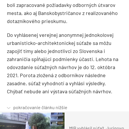
boli zapracované požiadavky odborných útvarov
mesta, ako aj Banskobystričanov z realizovaného
dotazníkového prieskumu.
Do vyhlásenej verejnej anonymnej jednokolovej
urbanisticko-architektonickej súťaže sa môžu
zapojiť tímy alebo jednotlivci zo Slovenska i
zahraničia spĺňajúci podmienky účasti. Lehota na
odovzdanie súťažných návrhov je do 12. októbra
2021. Porota zložená z odborníkov následne
zasadne, súťaž vyhodnotí a vyhlási výsledky.
Chýbať nebude ani výstava súťažných návrhov.
MIB vyhlásil súťaž. Jurigovo