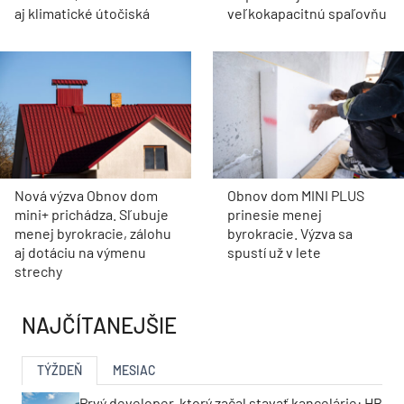
aj klimatické útočiská
veľkokapacitnú spaľovňu
Nová výzva Obnov dom
Obnov dom MINI PLUS
mini+ prichádza. Sľubuje
prinesie menej
menej byrokracie, zálohu
byrokracie. Výzva sa
aj dotáciu na výmenu
spustí už v lete
strechy
NAJČÍTANEJŠIE
TÝŽDEŇ
MESIAC
Prvý developer, ktorý začal stavať kancelárie: HB