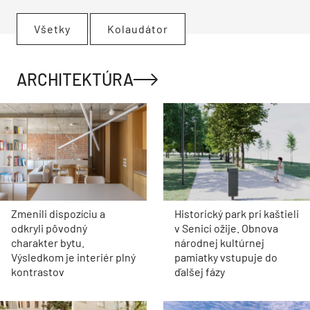
Všetky
Kolaudátor
ARCHITEKTÚRA
Zmenili dispozíciu a
Historický park pri kaštieli
odkryli pôvodný
v Senici ožije. Obnova
charakter bytu.
národnej kultúrnej
Výsledkom je interiér plný
pamiatky vstupuje do
kontrastov
ďalšej fázy