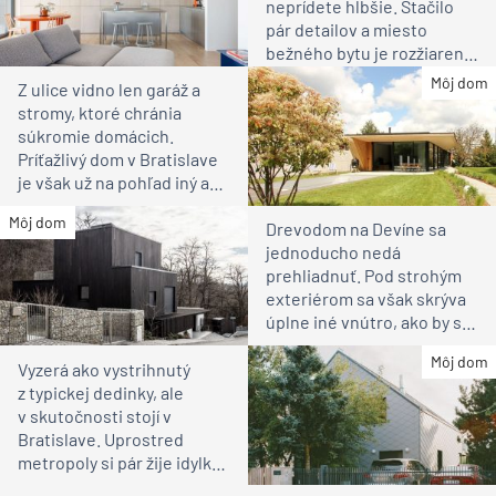
neprídete hlbšie. Stačilo
pár detailov a miesto
bežného bytu je rozžiarené
bývanie pre rodinu
Môj dom
Z ulice vidno len garáž a
stromy, ktoré chránia
súkromie domácich.
Príťažlivý dom v Bratislave
je však už na pohľad iný ako
susedia
Môj dom
Drevodom na Devíne sa
jednoducho nedá
prehliadnuť. Pod strohým
exteriérom sa však skrýva
úplne iné vnútro, ako by ste
čakali
Môj dom
Vyzerá ako vystrihnutý
z typickej dedinky, ale
v skutočnosti stojí v
Bratislave. Uprostred
metropoly si pár žije idylku
ako na vidieku