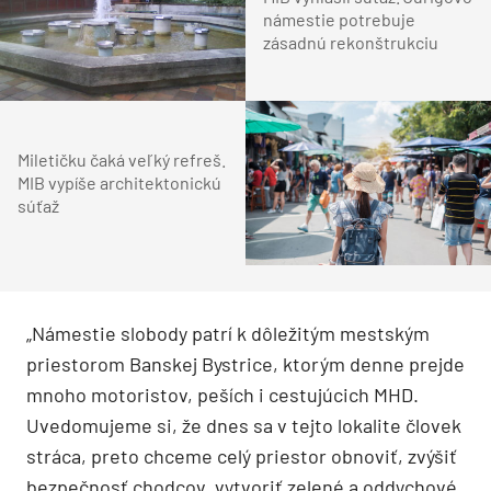
námestie potrebuje
zásadnú rekonštrukciu
Miletičku čaká veľký refreš.
MIB vypíše architektonickú
súťaž
„Námestie slobody patrí k dôležitým mestským
priestorom Banskej Bystrice, ktorým denne prejde
mnoho motoristov, peších i cestujúcich MHD.
Uvedomujeme si, že dnes sa v tejto lokalite človek
stráca, preto chceme celý priestor obnoviť, zvýšiť
bezpečnosť chodcov, vytvoriť zelené a oddychové