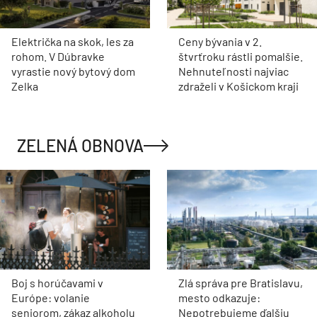
Električka na skok, les za
Ceny bývania v 2.
rohom. V Dúbravke
štvrťroku rástli pomalšie.
vyrastie nový bytový dom
Nehnuteľnosti najviac
Zelka
zdraželi v Košickom kraji
ZELENÁ OBNOVA
Boj s horúčavami v
Zlá správa pre Bratislavu,
Európe: volanie
mesto odkazuje:
seniorom, zákaz alkoholu
Nepotrebujeme ďalšiu