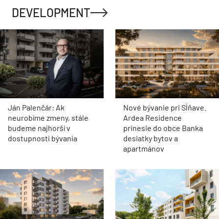
DEVELOPMENT
Ján Palenčár: Ak
Nové bývanie pri Sĺňave.
neurobíme zmeny, stále
Ardea Residence
budeme najhorší v
prinesie do obce Banka
dostupnosti bývania
desiatky bytov a
apartmánov