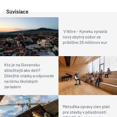
Súvisiace
V Nitre – Kyneku vyrastá
nový obytný súbor za
približne 25 miliónov eur
Kto je na Slovensku
dôležitejší ako deti?
Dôležité otázky a odpovede
na tému školských
zariadení
Metodika úpravy cien platí
pre stavby v pôsobnosti