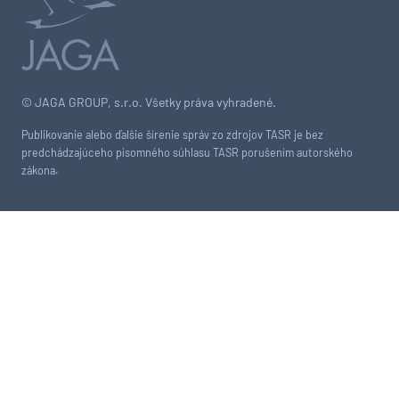
© JAGA GROUP, s.r.o. Všetky práva vyhradené.
Publikovanie alebo ďalšie šírenie správ zo zdrojov TASR je bez
predchádzajúceho písomného súhlasu TASR porušením autorského
zákona.