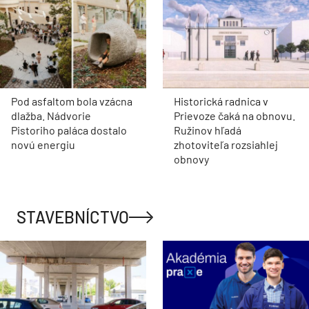
Pod asfaltom bola vzácna
Historická radnica v
dlažba. Nádvorie
Prievoze čaká na obnovu.
Pistoriho paláca dostalo
Ružinov hľadá
novú energiu
zhotoviteľa rozsiahlej
obnovy
STAVEBNÍCTVO