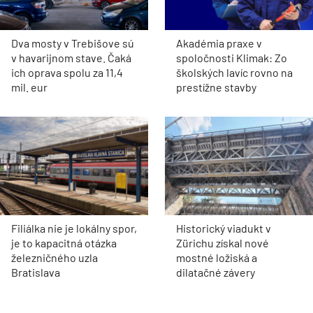
Dva mosty v Trebišove sú
Akadémia praxe v
v havarijnom stave. Čaká
spoločnosti Klimak: Zo
ich oprava spolu za 11,4
školských lavíc rovno na
mil. eur
prestížne stavby
Filiálka nie je lokálny spor,
Historický viadukt v
je to kapacitná otázka
Zürichu získal nové
železničného uzla
mostné ložiská a
Bratislava
dilatačné závery