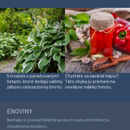
5 trvaliek s panašovanými
Chystáte sa zavárať kápiu?
listami, ktoré dodajú vášmu
Táto chyba ju premení na
záhonu celosezónny šmrnc
nevábne mäkkú hmotu
ENOVINY
Nechajte si posielať dôležité správy zo sveta architektúry a
stavebníctva emailom: