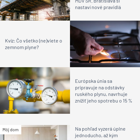
MDV SR. Bratislava si
nastaví nové pravidlá
Kvíz: Čo všetko (ne)viete o
zemnom plyne?
Európska únia sa
pripravuje na odstávky
ruského plynu, navrhuje
znížiť jeho spotrebu o 15 %
Na pohľad vyzerá úplne
Môj dom
jednoducho, až kým