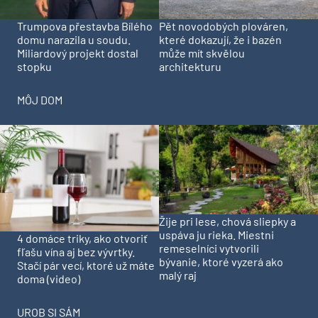
Trumpova přestavba Bílého
Pět novodobých plováren,
domu narazila u soudu.
které dokazují, že i bazén
Miliardový projekt dostal
může mít skvělou
stopku
architekturu
MÔJ DOM
Žije pri lese, chová sliepky a
uspáva ju rieka. Miestni
4 domáce triky, ako otvoriť
remeselníci vytvorili
fľašu vína aj bez vývrtky.
bývanie, ktoré vyzerá ako
Stačí pár vecí, ktoré už máte
malý raj
doma (video)
UROB SI SÁM