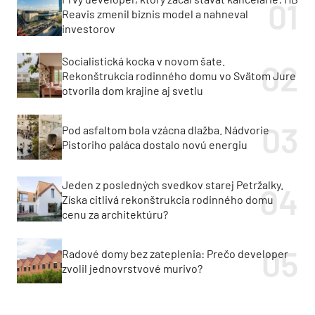
Reavis zmenil biznis model a nahneval
investorov
Socialistická kocka v novom šate.
Rekonštrukcia rodinného domu vo Svätom Jure
otvorila dom krajine aj svetlu
Pod asfaltom bola vzácna dlažba. Nádvorie
Pistoriho paláca dostalo novú energiu
Jeden z posledných svedkov starej Petržalky.
Získa citlivá rekonštrukcia rodinného domu
cenu za architektúru?
Radové domy bez zateplenia: Prečo developer
zvolil jednovrstvové murivo?