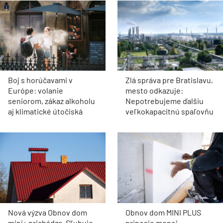
Boj s horúčavami v
Zlá správa pre Bratislavu,
Európe: volanie
mesto odkazuje:
seniorom, zákaz alkoholu
Nepotrebujeme ďalšiu
aj klimatické útočiská
veľkokapacitnú spaľovňu
Nová výzva Obnov dom
Obnov dom MINI PLUS
mini+ prichádza. Sľubuje
prinesie menej