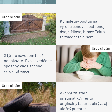
Urob si sám
Kompletný postup na
výrobu cenovo dostupnej
dvojkrídlovej brány: Takto
to zvládnete aj sami!
Urob si sám
S týmto návodom to už
nepokazíte! Dva osvedčené
spôsoby, ako úspešne
vyfúknuť vajce
Urob si sám
Ako využiť staré
pneumatiky? Tento
originálny taburet ukrýva aj
úložný priestor