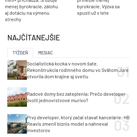
menej byrokracie, zálohu
byrokracie. Výzva sa
aj dotáciu na výmenu
spustí už v lete
strechy
NAJČÍTANEJŠIE
TÝŽDEŇ
MESIAC
Socialistická kocka v novom šate.
Rekonštrukcia rodinného domu vo Svätom Jure
otvorila dom krajine aj svetlu
Radové domy bez zateplenia: Prečo developer
zvolil jednovrstvové murivo?
Prvý developer, ktorý začal stavať kancelárie: HB
Reavis zmenil biznis model a nahneval
investorov