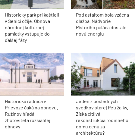
Historický park pri kaštieli
Pod asfaltom bola vzácna
v Senici ožije. Obnova
dlažba. Nádvorie
národnej kultúrnej
Pistoriho paláca dostalo
pamiatky vstupuje do
novú energiu
ďalšej fázy
Historická radnica v
Jeden z posledných
Prievoze čaká na obnovu.
svedkov starej Petržalky.
Ružinov hľadá
Získa citlivá
zhotoviteľa rozsiahlej
rekonštrukcia rodinného
obnovy
domu cenu za
architektúru?