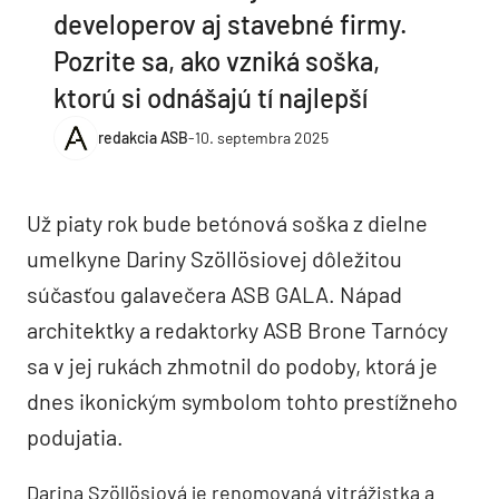
developerov aj stavebné firmy.
Pozrite sa, ako vzniká soška,
ktorú si odnášajú tí najlepší
redakcia ASB
-
10. septembra 2025
Už piaty rok bude betónová soška z dielne
umelkyne Dariny Szöllösiovej dôležitou
súčasťou galavečera ASB GALA. Nápad
architektky a redaktorky ASB Brone Tarnócy
sa v jej rukách zhmotnil do podoby, ktorá je
dnes ikonickým symbolom tohto prestížneho
podujatia.
Darina Szöllösiová je renomovaná vitrážistka a