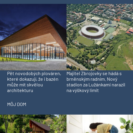
Pět novodobých plováren,
Majitel Zbrojovky se hádá s
které dokazují, že i bazén
brněnským radním. Nový
může mít skvělou
stadion za Lužánkami narazil
architekturu
na výškový limit
MÔJ DOM