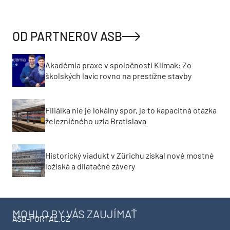
OD PARTNEROV ASB
Akadémia praxe v spoločnosti Klimak: Zo
školských lavíc rovno na prestížne stavby
Filiálka nie je lokálny spor, je to kapacitná otázka
železničného uzla Bratislava
Historický viadukt v Zürichu získal nové mostné
ložiská a dilatačné závery
MOHLO BY VÁS ZAUJÍMAŤ
ASB-PORTAL.CZ