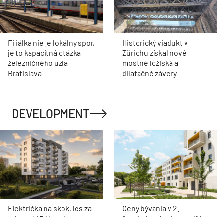
Filiálka nie je lokálny spor,
Historický viadukt v
je to kapacitná otázka
Zürichu získal nové
železničného uzla
mostné ložiská a
Bratislava
dilatačné závery
DEVELOPMENT
Električka na skok, les za
Ceny bývania v 2.