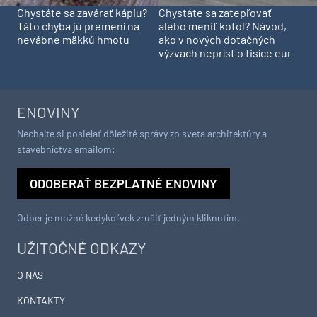
Chystáte sa zavárať kápiu?
Chystáte sa zatepľovať
Táto chyba ju premení na
alebo meniť kotol? Návod,
nevábne mäkkú hmotu
ako v nových dotačných
výzvach neprísť o tisíce eur
ENOVINY
Nechajte si posielať dôležité správy zo sveta architektúry a
stavebníctva emailom:
ODOBERAŤ BEZPLATNÉ ENOVINY
Odber je možné kedykoľvek zrušiť jedným kliknutím.
UŽITOČNÉ ODKAZY
O NÁS
KONTAKTY