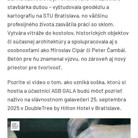
stavbárka dušou – vyštudovala geodéziu a
kartografiu na STU Bratislava, no väčšinu
profesijného života zasvätila práci so sklom.
Vytvára vitráže do kostolov, historických objektov
či súčasnej architektúry a spolupracovala aj s
osobnosťami ako Miroslav Cipár či Peter Čambál.
Betón pre ňu znamenal výzvu, no zároveň aj nový
priestor pre tvorivosť.
Pozrite si video o tom, ako vzniká soška, ktorú si
hostia a účastníci ASB GALA budú môcť pozrieť
naživo na slávnostnom galavečeri 25. septembra
2025 v DoubleTree by Hilton Hotel v Bratislave.