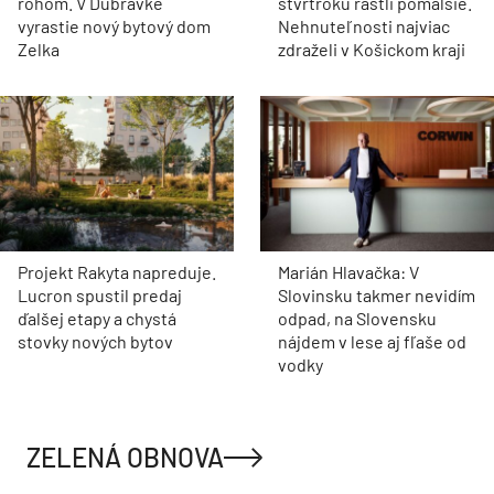
rohom. V Dúbravke
štvrťroku rástli pomalšie.
vyrastie nový bytový dom
Nehnuteľnosti najviac
Zelka
zdraželi v Košickom kraji
Projekt Rakyta napreduje.
Marián Hlavačka: V
Lucron spustil predaj
Slovinsku takmer nevidím
ďalšej etapy a chystá
odpad, na Slovensku
stovky nových bytov
nájdem v lese aj fľaše od
vodky
ZELENÁ OBNOVA