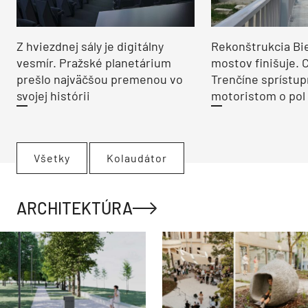
Z hviezdnej sály je digitálny
Rekonštrukcia Bi
vesmír. Pražské planetárium
mostov finišuje. 
prešlo najväčšou premenou vo
Trenčíne sprístup
svojej histórii
motoristom o pol 
Všetky
Kolaudátor
ARCHITEKTÚRA