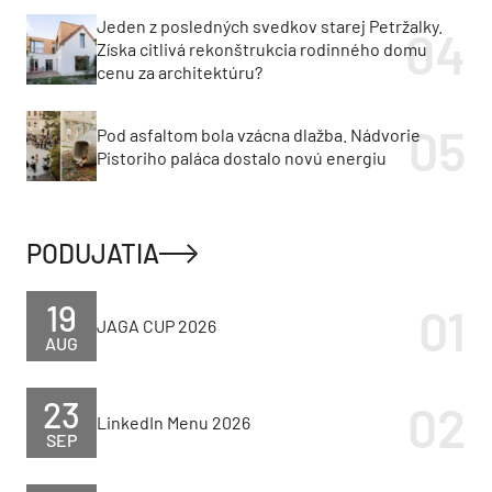
Jeden z posledných svedkov starej Petržalky.
Získa citlivá rekonštrukcia rodinného domu
cenu za architektúru?
Pod asfaltom bola vzácna dlažba. Nádvorie
Pistoriho paláca dostalo novú energiu
PODUJATIA
19
JAGA CUP 2026
AUG
23
LinkedIn Menu 2026
SEP