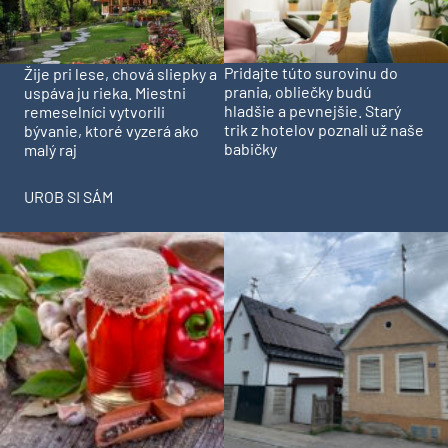
Pridajte túto surovinu do
Žije pri lese, chová sliepky a
prania, obliečky budú
uspáva ju rieka. Miestni
hladšie a pevnejšie. Starý
remeselníci vytvorili
trik z hotelov poznali už naše
bývanie, ktoré vyzerá ako
babičky
malý raj
UROB SI SÁM