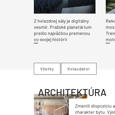
Z hviezdnej sály je digitálny
Reko
vesmír. Pražské planetárium
most
prešlo najväčšou premenou
Tren
vo svojej histórii
moto
Všetky
Kolaudátor
ARCHITEKTÚRA
Zmenili dispozíciu 
charakter bytu. Výs