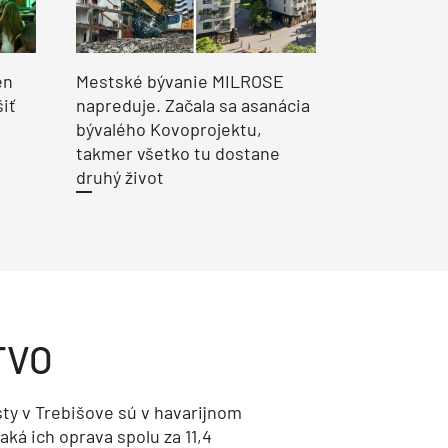
en
Mestské bývanie MILROSE
šiť
napreduje. Začala sa asanácia
bývalého Kovoprojektu,
takmer všetko tu dostane
druhý život
TVO
ty v Trebišove sú v havarijnom
aká ich oprava spolu za 11,4