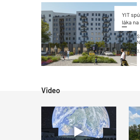
YIT spú
láka na
S
N
3
Video