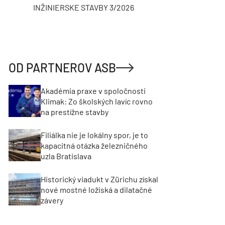
INŽINIERSKE STAVBY 3/2026
ASB
OD PARTNEROV ASB
Akadémia praxe v spoločnosti
Klimak: Zo školských lavíc rovno
na prestížne stavby
Filiálka nie je lokálny spor, je to
kapacitná otázka železničného
uzla Bratislava
Historický viadukt v Zürichu získal
nové mostné ložiská a dilatačné
závery