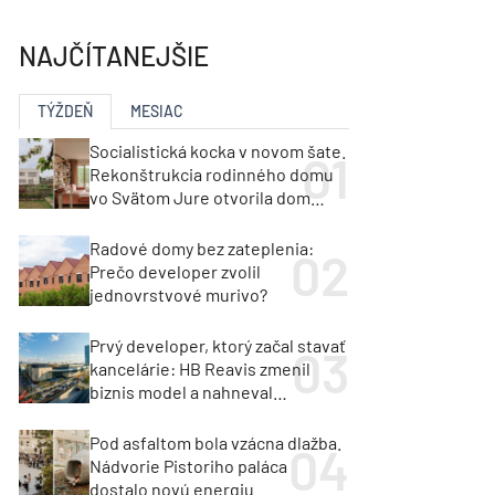
y
Klimatizácia a vetranie
urz Milan Murcka
NAJČÍTANEJŠIE
TÝŽDEŇ
MESIAC
Socialistická kocka v novom šate.
Rekonštrukcia rodinného domu
vo Svätom Jure otvorila dom
krajine aj svetlu
Radové domy bez zateplenia:
Prečo developer zvolil
jednovrstvové murivo?
Prvý developer, ktorý začal stavať
kancelárie: HB Reavis zmenil
biznis model a nahneval
investorov
Pod asfaltom bola vzácna dlažba.
Nádvorie Pistoriho paláca
dostalo novú energiu