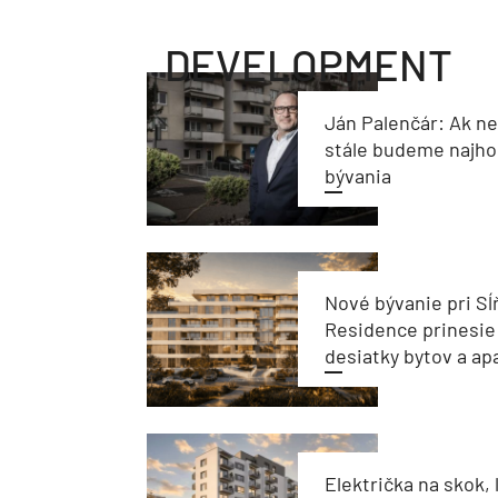
DEVELOPMENT
Ján Palenčár: Ak n
stále budeme najho
bývania
Nové bývanie pri Sĺ
Residence prinesie
desiatky bytov a a
Električka na skok, 