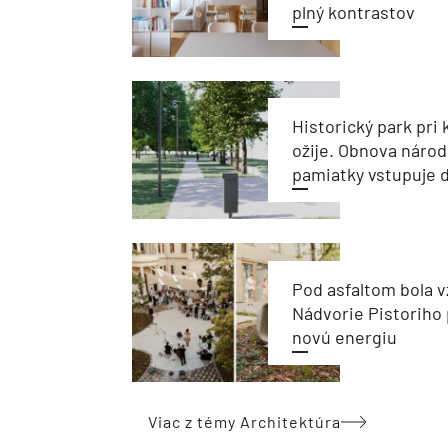
plný kontrastov
Historický park pri k
ožije. Obnova národ
pamiatky vstupuje d
Pod asfaltom bola v
Nádvorie Pistoriho 
novú energiu
Viac z témy Architektúra