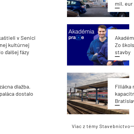
mil. eur
aštieli v Senici
Akadémi
nej kultúrnej
Zo škols
o ďalšej fázy
stavby
zácna dlažba.
Filiálka 
paláca dostalo
kapacit
Bratisla
Viac z témy Stavebníctvo