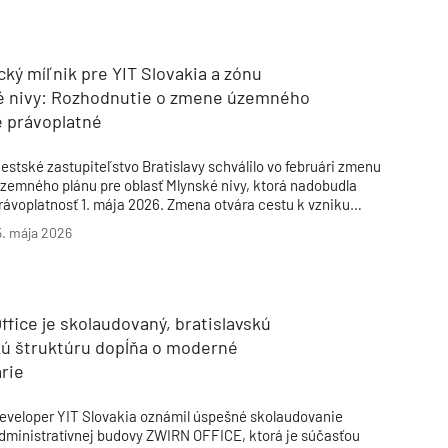
Inžinierske siete
Solárne kolektor
Interiérový dizajn
Bonusy Klubu ASB
Urbanizmus
Manažérsky k
Stavebná technika
cký míľnik pre YIT Slovakia a zónu
é nivy: Rozhodnutie o zmene územného
e právoplatné
estské zastupiteľstvo Bratislavy schválilo vo februári zmenu
zemného plánu pre oblasť Mlynské nivy, ktorá nadobudla
rávoplatnosť 1. mája 2026. Zmena otvára cestu k vzniku
odernej mestskej štvrte na princípoch 15-minútového mesta
5. mája 2026
 patrí k najvýznamnejším urbanistickým krokom v Bratislave
a posledné desaťročia.
ffice je skolaudovaný, bratislavskú
ú štruktúru dopĺňa o moderné
rie
eveloper YIT Slovakia oznámil úspešné skolaudovanie
dministratívnej budovy ZWIRN OFFICE, ktorá je súčasťou