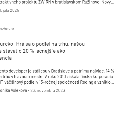
traktívneho projektu ZWIRN v bratislavskom Ružinove. Nový
ancelársky objekt v širšom centre Bratislavy dopĺňa mestskú
1. júla 2025
truktúru o kvalitné pracovné prostredie a zároveň nadväzuje
a charakter industriálnej histórie bývalej Cvernovky. V čase
olaudácie je už obsadených viac ako 50 percent priestorov.
ozhovor
urcko: Hrá sa o podiel na trhu, našou
je stavať o 20 % lacnejšie ako
encia
ento developer je stálicou v Bratislave a patrí mu najviac, 14 %
a trhu v hlavnom meste. V roku 2010 získala fínska korporácia
IT väčšinový podiel v 13-ročnej spoločnosti Reding a vzniklo
IT Reding.
onika Voleková
-
23. novembra 2023