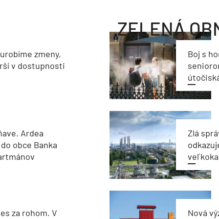
ZELENÁ OB
eurobíme zmeny,
Boj s h
rší v dostupnosti
seniorom
útočisk
ňave. Ardea
Zlá sprá
 do obce Banka
odkazuj
partmánov
veľkoka
les za rohom. V
Nová vý