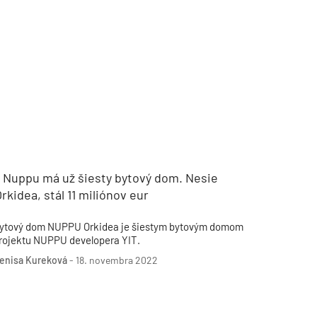
TZB HAUSTECHNIK 3/2026
t Nuppu má už šiesty bytový dom. Nesie
rkidea, stál 11 miliónov eur
ytový dom NUPPU Orkidea je šiestym bytovým domom
rojektu NUPPU developera YIT.
enisa Kureková
-
18. novembra 2022