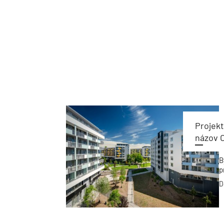
Projek
názov O
B
p
D