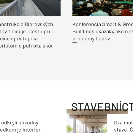
nštrukcia Bierovských
Konferencia Smart & Gre
ov finišuje. Cestu pri
Buildings ukázala, ako rie
číne sprístupnia
problémy budov
ristom o pol roka skôr
STAVEBNÍC
a odkryli pôvodný
Dva mos
ledkom je interiér
stave. Č