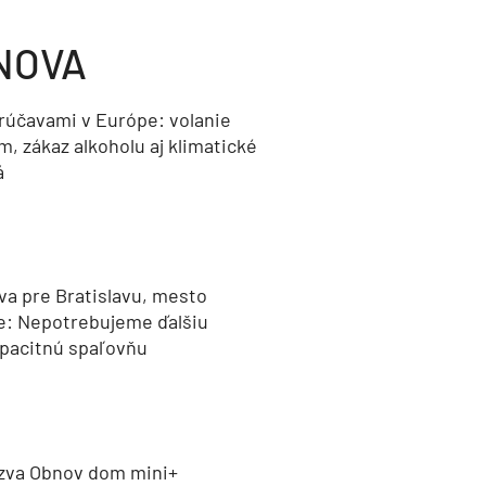
NOVA
orúčavami v Európe: volanie
, zákaz alkoholu aj klimatické
á
va pre Bratislavu, mesto
e: Nepotrebujeme ďalšiu
pacitnú spaľovňu
zva Obnov dom mini+