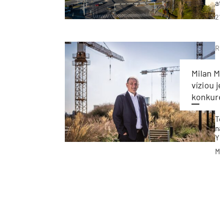
a
k
2
š
n
k
R
Milan M
víziou 
konkur
T
n
Y
Y
M