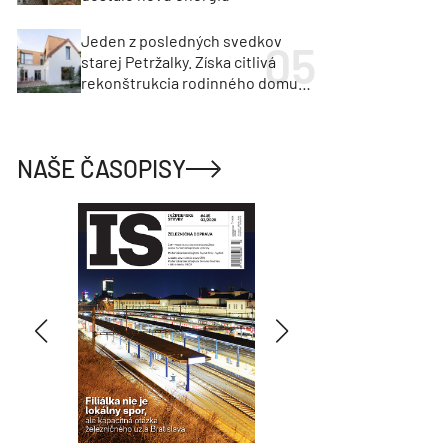
Jeden z posledných svedkov
starej Petržalky. Získa citlivá
rekonštrukcia rodinného domu
cenu za architektúru?
NAŠE ČASOPISY