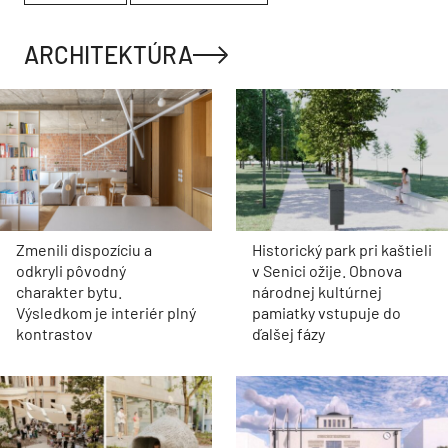
ARCHITEKTÚRA
Zmenili dispozíciu a
Historický park pri kaštieli
odkryli pôvodný
v Senici ožije. Obnova
charakter bytu.
národnej kultúrnej
Výsledkom je interiér plný
pamiatky vstupuje do
kontrastov
ďalšej fázy