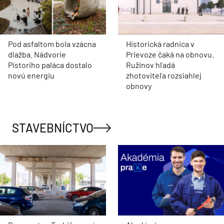
Pod asfaltom bola vzácna
Historická radnica v
dlažba. Nádvorie
Prievoze čaká na obnovu.
Pistoriho paláca dostalo
Ružinov hľadá
novú energiu
zhotoviteľa rozsiahlej
obnovy
STAVEBNÍCTVO