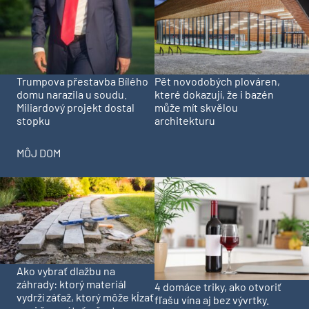
Trumpova přestavba Bílého
Pět novodobých plováren,
domu narazila u soudu.
které dokazují, že i bazén
Miliardový projekt dostal
může mít skvělou
stopku
architekturu
MÔJ DOM
Ako vybrať dlažbu na
záhrady: ktorý materiál
4 domáce triky, ako otvoriť
vydrží záťaž, ktorý môže kĺzať
fľašu vína aj bez vývrtky.