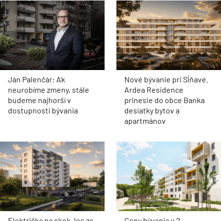
Ján Palenčár: Ak
Nové bývanie pri Sĺňave.
neurobíme zmeny, stále
Ardea Residence
budeme najhorší v
prinesie do obce Banka
dostupnosti bývania
desiatky bytov a
apartmánov
Električka na skok, les za
Ceny bývania v 2.