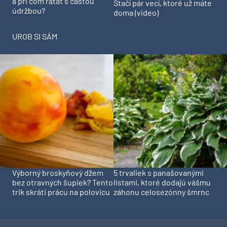
a pri čom rátať s častou
Stačí pár vecí, ktoré už máte
údržbou?
doma (video)
UROB SI SÁM
Výborný broskyňový džem
5 trvaliek s panašovanými
bez otravných šupiek? Tento
listami, ktoré dodajú vášmu
trik skráti prácu na polovicu
záhonu celosezónny šmrnc