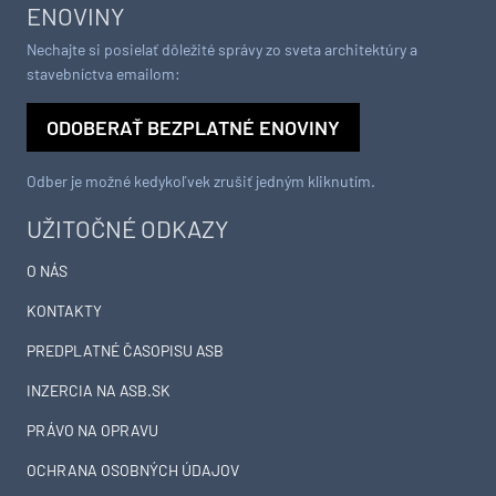
ENOVINY
Nechajte si posielať dôležité správy zo sveta architektúry a
stavebníctva emailom:
ODOBERAŤ BEZPLATNÉ ENOVINY
Odber je možné kedykoľvek zrušiť jedným kliknutím.
UŽITOČNÉ ODKAZY
O NÁS
KONTAKTY
PREDPLATNÉ ČASOPISU ASB
INZERCIA NA ASB.SK
PRÁVO NA OPRAVU
OCHRANA OSOBNÝCH ÚDAJOV