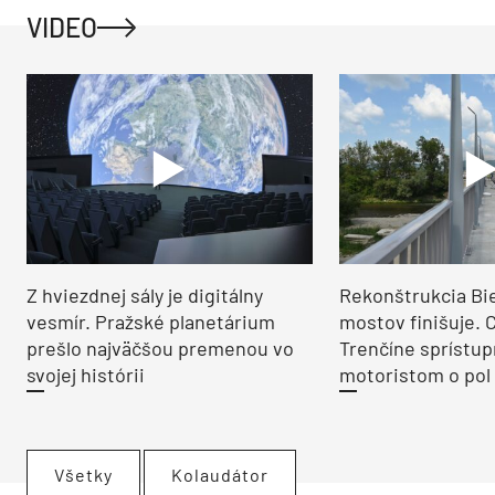
VIDEO
Z hviezdnej sály je digitálny
Rekonštrukcia Bi
vesmír. Pražské planetárium
mostov finišuje. 
prešlo najväčšou premenou vo
Trenčíne sprístup
svojej histórii
motoristom o pol 
Všetky
Kolaudátor