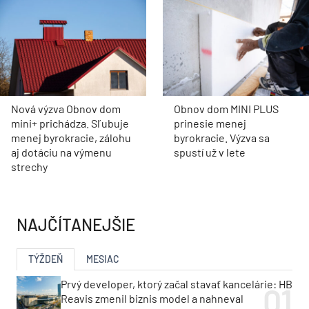
Nová výzva Obnov dom
Obnov dom MINI PLUS
mini+ prichádza. Sľubuje
prinesie menej
menej byrokracie, zálohu
byrokracie. Výzva sa
aj dotáciu na výmenu
spustí už v lete
strechy
NAJČÍTANEJŠIE
TÝŽDEŇ
MESIAC
Prvý developer, ktorý začal stavať kancelárie: HB
Reavis zmenil biznis model a nahneval