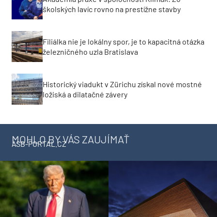
školských lavíc rovno na prestížne stavby
Filiálka nie je lokálny spor, je to kapacitná otázka
železničného uzla Bratislava
Historický viadukt v Zürichu získal nové mostné
ložiská a dilatačné závery
MOHLO BY VÁS ZAUJÍMAŤ
ASB-PORTAL.CZ