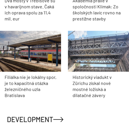
Dva mosty v Trebišove sú
Akadémia praxe v
v havarijnom stave. Čaká
spoločnosti Klimak: Zo
ich oprava spolu za 11,4
školských lavíc rovno na
mil. eur
prestížne stavby
Filiálka nie je lokálny spor,
Historický viadukt v
je to kapacitná otázka
Zürichu získal nové
železničného uzla
mostné ložiská a
Bratislava
dilatačné závery
DEVELOPMENT