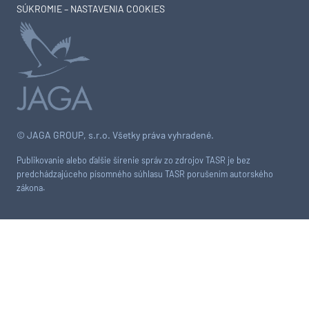
SÚKROMIE – NASTAVENIA COOKIES
© JAGA GROUP, s.r.o. Všetky práva vyhradené.
Publikovanie alebo ďalšie šírenie správ zo zdrojov TASR je bez
predchádzajúceho písomného súhlasu TASR porušením autorského
zákona.