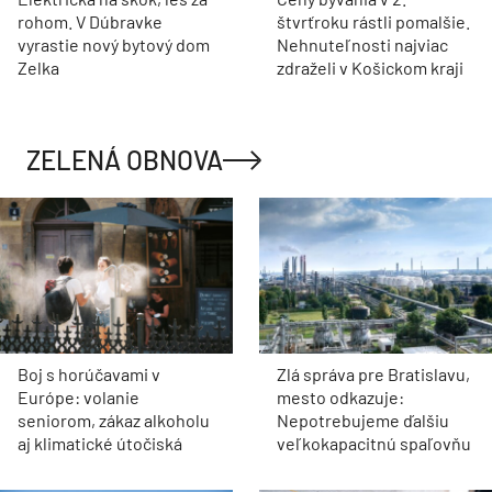
rohom. V Dúbravke
štvrťroku rástli pomalšie.
vyrastie nový bytový dom
Nehnuteľnosti najviac
Zelka
zdraželi v Košickom kraji
ZELENÁ OBNOVA
Boj s horúčavami v
Zlá správa pre Bratislavu,
Európe: volanie
mesto odkazuje:
seniorom, zákaz alkoholu
Nepotrebujeme ďalšiu
aj klimatické útočiská
veľkokapacitnú spaľovňu