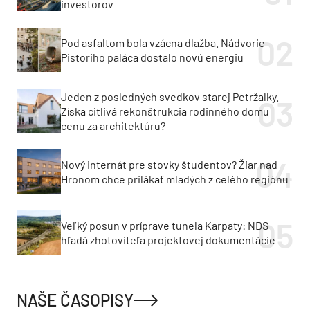
investorov
Pod asfaltom bola vzácna dlažba. Nádvorie
Pistoriho paláca dostalo novú energiu
Jeden z posledných svedkov starej Petržalky.
Získa citlivá rekonštrukcia rodinného domu
cenu za architektúru?
Nový internát pre stovky študentov? Žiar nad
Hronom chce prilákať mladých z celého regiónu
Veľký posun v príprave tunela Karpaty: NDS
hľadá zhotoviteľa projektovej dokumentácie
NAŠE ČASOPISY