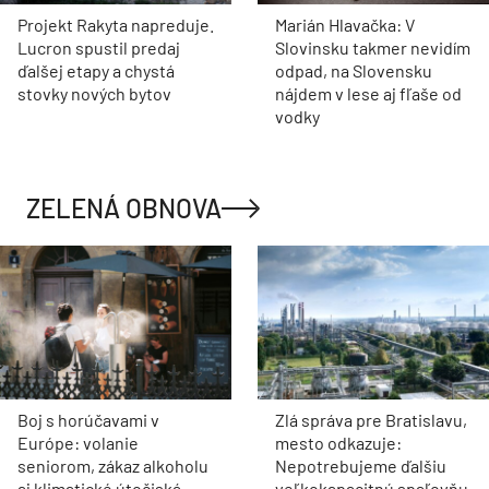
Projekt Rakyta napreduje.
Marián Hlavačka: V
Lucron spustil predaj
Slovinsku takmer nevidím
ďalšej etapy a chystá
odpad, na Slovensku
stovky nových bytov
nájdem v lese aj fľaše od
vodky
ZELENÁ OBNOVA
Boj s horúčavami v
Zlá správa pre Bratislavu,
Európe: volanie
mesto odkazuje:
seniorom, zákaz alkoholu
Nepotrebujeme ďalšiu
aj klimatické útočiská
veľkokapacitnú spaľovňu