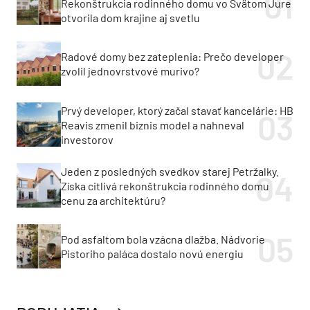
Rekonštrukcia rodinného domu vo Svätom Jure
otvorila dom krajine aj svetlu
Radové domy bez zateplenia: Prečo developer
zvolil jednovrstvové murivo?
Prvý developer, ktorý začal stavať kancelárie: HB
Reavis zmenil biznis model a nahneval
investorov
Jeden z posledných svedkov starej Petržalky.
Získa citlivá rekonštrukcia rodinného domu
cenu za architektúru?
Pod asfaltom bola vzácna dlažba. Nádvorie
Pistoriho paláca dostalo novú energiu