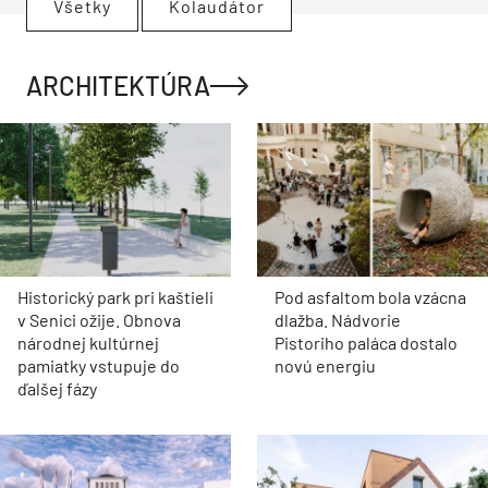
Všetky
Kolaudátor
ARCHITEKTÚRA
Historický park pri kaštieli
Pod asfaltom bola vzácna
v Senici ožije. Obnova
dlažba. Nádvorie
národnej kultúrnej
Pistoriho paláca dostalo
pamiatky vstupuje do
novú energiu
ďalšej fázy