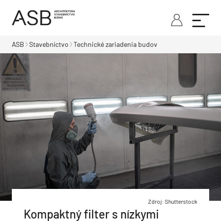
ASB
Stavebníctvo
Technické zariadenia budov
Zdroj: Shutterstock
Kompaktný filter s nízkymi