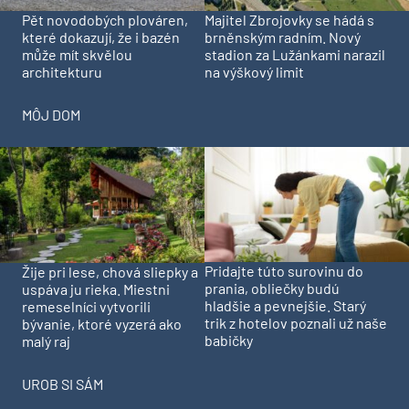
Pět novodobých plováren,
Majitel Zbrojovky se hádá s
které dokazují, že i bazén
brněnským radním. Nový
může mít skvělou
stadion za Lužánkami narazil
architekturu
na výškový limit
MÔJ DOM
Pridajte túto surovinu do
Žije pri lese, chová sliepky a
prania, obliečky budú
uspáva ju rieka. Miestni
hladšie a pevnejšie. Starý
remeselníci vytvorili
trik z hotelov poznali už naše
bývanie, ktoré vyzerá ako
babičky
malý raj
UROB SI SÁM