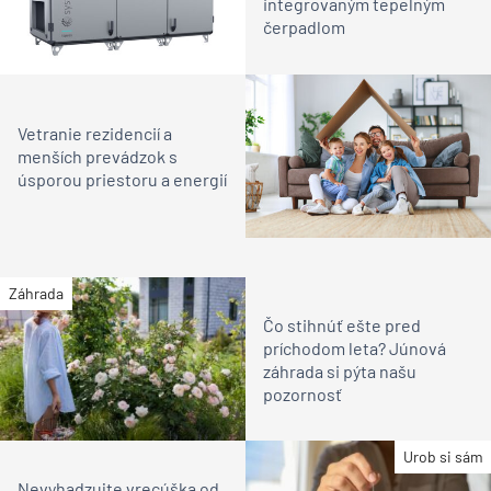
integrovaným tepelným
čerpadlom
Vetranie rezidencií a
menších prevádzok s
úsporou priestoru a energií
Záhrada
Čo stihnúť ešte pred
príchodom leta? Júnová
záhrada si pýta našu
pozornosť
Urob si sám
Nevyhadzujte vrecúška od