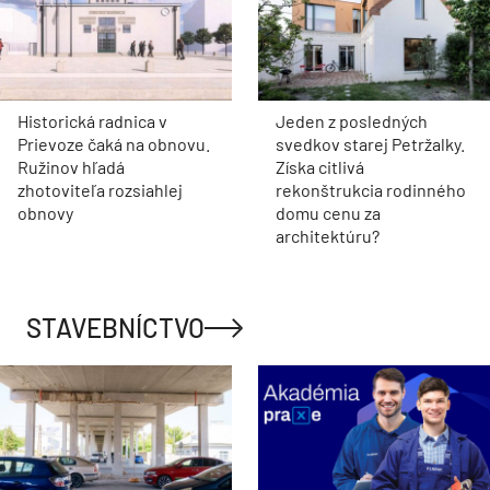
Historická radnica v
Jeden z posledných
Prievoze čaká na obnovu.
svedkov starej Petržalky.
Ružinov hľadá
Získa citlivá
zhotoviteľa rozsiahlej
rekonštrukcia rodinného
obnovy
domu cenu za
architektúru?
STAVEBNÍCTVO