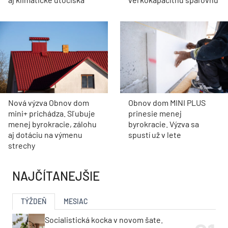
Nová výzva Obnov dom
Obnov dom MINI PLUS
mini+ prichádza. Sľubuje
prinesie menej
menej byrokracie, zálohu
byrokracie. Výzva sa
aj dotáciu na výmenu
spustí už v lete
strechy
NAJČÍTANEJŠIE
TÝŽDEŇ
MESIAC
Socialistická kocka v novom šate.