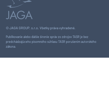
© JAGA GROUP, s.r.o. Všetky práva vyhradené.
Publikovanie alebo ďalšie šírenie správ zo zdrojov TASR je bez
predchádzajúceho písomného súhlasu TASR porušením autorského
zákona.