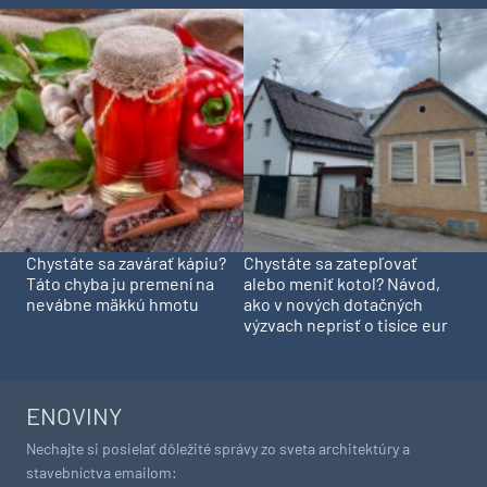
Chystáte sa zavárať kápiu?
Chystáte sa zatepľovať
Táto chyba ju premení na
alebo meniť kotol? Návod,
nevábne mäkkú hmotu
ako v nových dotačných
výzvach neprísť o tisíce eur
ENOVINY
Nechajte si posielať dôležité správy zo sveta architektúry a
stavebníctva emailom: