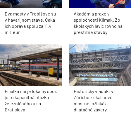
Dva mosty v Trebišove sú
Akadémia praxe v
v havarijnom stave. Čaká
spoločnosti Klimak: Zo
ich oprava spolu za 11,4
školských lavíc rovno na
mil. eur
prestížne stavby
Filiálka nie je lokálny spor,
Historický viadukt v
je to kapacitná otázka
Zürichu získal nové
železničného uzla
mostné ložiská a
Bratislava
dilatačné závery