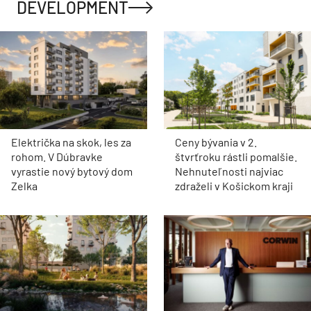
DEVELOPMENT
Električka na skok, les za
Ceny bývania v 2.
rohom. V Dúbravke
štvrťroku rástli pomalšie.
vyrastie nový bytový dom
Nehnuteľnosti najviac
Zelka
zdraželi v Košickom kraji