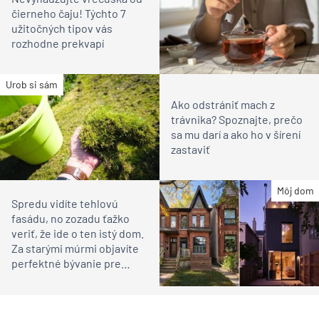
čierneho čaju! Týchto 7
užitočných tipov vás
rozhodne prekvapí
Urob si sám
Ako odstrániť mach z
trávnika? Spoznajte, prečo
sa mu darí a ako ho v šírení
zastaviť
Môj dom
Spredu vidíte tehlovú
fasádu, no zozadu ťažko
veriť, že ide o ten istý dom.
Za starými múrmi objavíte
perfektné bývanie pre
rodinu s deťmi