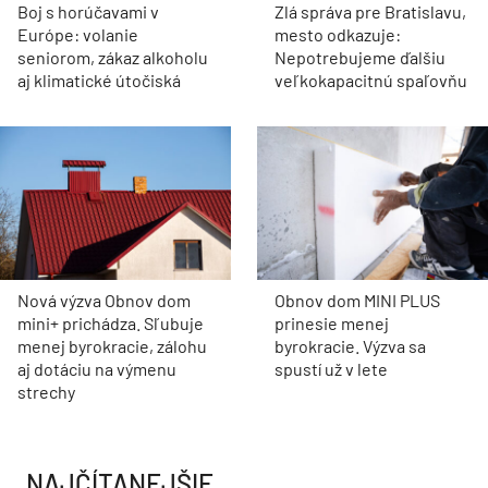
Boj s horúčavami v
Zlá správa pre Bratislavu,
Európe: volanie
mesto odkazuje:
seniorom, zákaz alkoholu
Nepotrebujeme ďalšiu
aj klimatické útočiská
veľkokapacitnú spaľovňu
Nová výzva Obnov dom
Obnov dom MINI PLUS
mini+ prichádza. Sľubuje
prinesie menej
menej byrokracie, zálohu
byrokracie. Výzva sa
aj dotáciu na výmenu
spustí už v lete
strechy
NAJČÍTANEJŠIE