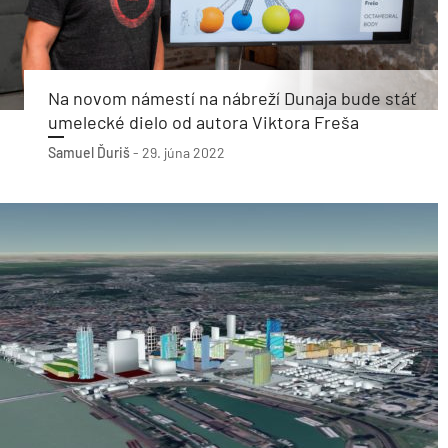
Na novom námestí na nábreží Dunaja bude stáť
umelecké dielo od autora Viktora Freša
Samuel Ďuriš
-
29. júna 2022