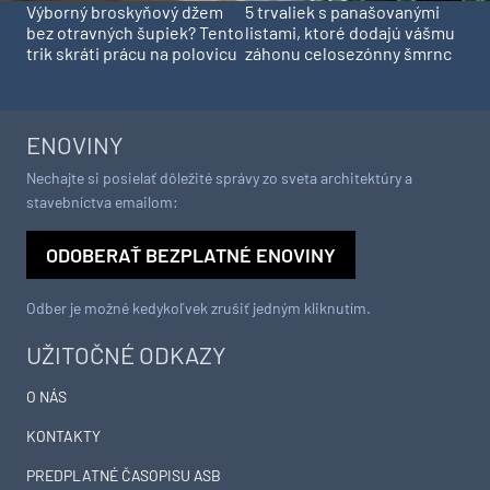
Výborný broskyňový džem
5 trvaliek s panašovanými
bez otravných šupiek? Tento
listami, ktoré dodajú vášmu
trik skráti prácu na polovicu
záhonu celosezónny šmrnc
ENOVINY
Nechajte si posielať dôležité správy zo sveta architektúry a
stavebníctva emailom:
ODOBERAŤ BEZPLATNÉ ENOVINY
Odber je možné kedykoľvek zrušiť jedným kliknutím.
UŽITOČNÉ ODKAZY
O NÁS
KONTAKTY
PREDPLATNÉ ČASOPISU ASB