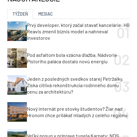
TÝŽDEŇ
MESIAC
Prvý developer, ktorý začal stavať kancelárie: HB
Reavis zmenil biznis model a nahneval
investorov
Pod asfaltom bola vzácna dlažba. Nádvorie
Pistoriho paláca dostalo novú energiu
Jeden z posledných svedkov starej Petržalky.
Získa citlivá rekonštrukcia rodinného domu
cenu za architektúru?
Nový internát pre stovky študentov? Žiar nad
Hronom chce prilákať mladých z celého regiónu
Veľký posun v príprave tunela Karpaty: NDS