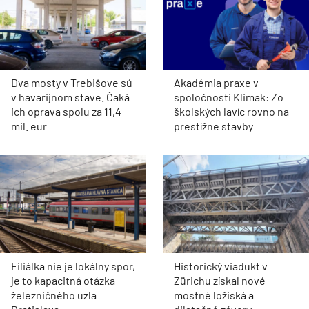
Dva mosty v Trebišove sú
Akadémia praxe v
v havarijnom stave. Čaká
spoločnosti Klimak: Zo
ich oprava spolu za 11,4
školských lavíc rovno na
mil. eur
prestížne stavby
Filiálka nie je lokálny spor,
Historický viadukt v
je to kapacitná otázka
Zürichu získal nové
železničného uzla
mostné ložiská a