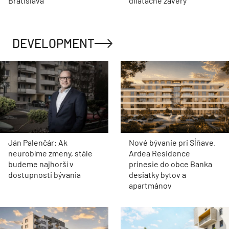
Bratislava
dilatačné závery
DEVELOPMENT
Ján Palenčár: Ak
Nové bývanie pri Sĺňave.
neurobíme zmeny, stále
Ardea Residence
budeme najhorší v
prinesie do obce Banka
dostupnosti bývania
desiatky bytov a
apartmánov