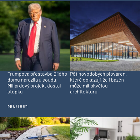
Trumpova přestavba Bílého
Pět novodobých plováren,
domu narazila u soudu.
které dokazují, že i bazén
Miliardový projekt dostal
může mít skvělou
stopku
architekturu
MÔJ DOM