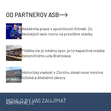
OD PARTNEROV ASB
Akadémia praxe v spoločnosti Klimak: Zo
školských lavíc rovno na prestížne stavby
Filiálka nie je lokálny spor, je to kapacitná otázka
železničného uzla Bratislava
Historický viadukt v Zürichu získal nové mostné
ložiská a dilatačné závery
MOHLO BY VÁS ZAUJÍMAŤ
ASB-PORTAL.CZ