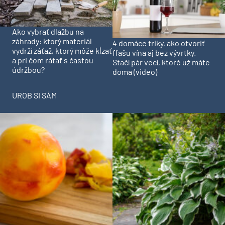
Ako vybrať dlažbu na
záhrady: ktorý materiál
4 domáce triky, ako otvoriť
vydrží záťaž, ktorý môže kĺzať
fľašu vína aj bez vývrtky.
a pri čom rátať s častou
Stačí pár vecí, ktoré už máte
údržbou?
doma (video)
UROB SI SÁM