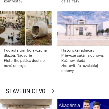
kontrastov
ďalšej fázy
Pod asfaltom bola vzácna
Historická radnica v
dlažba. Nádvorie
Prievoze čaká na obnovu.
Pistoriho paláca dostalo
Ružinov hľadá
novú energiu
zhotoviteľa rozsiahlej
obnovy
STAVEBNÍCTVO