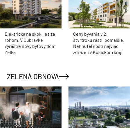
Električka na skok, les za
Ceny bývania v 2.
rohom. V Dúbravke
štvrťroku rástli pomalšie.
vyrastie nový bytový dom
Nehnuteľnosti najviac
Zelka
zdraželi v Košickom kraji
ZELENÁ OBNOVA