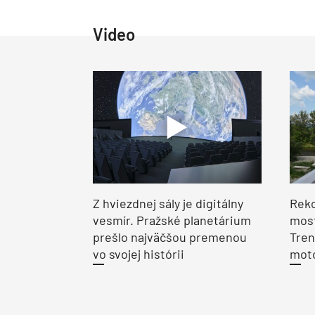
Video
Z hviezdnej sály je digitálny
Reko
vesmír. Pražské planetárium
most
prešlo najväčšou premenou
Tren
vo svojej histórii
moto