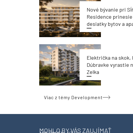
Nové bývanie pri Sĺ
Residence prinesie
desiatky bytov a a
Električka na skok, 
Dúbravke vyrastie 
Zelka
Viac z témy Development
MOHLO BY VÁS ZAUJÍMAŤ