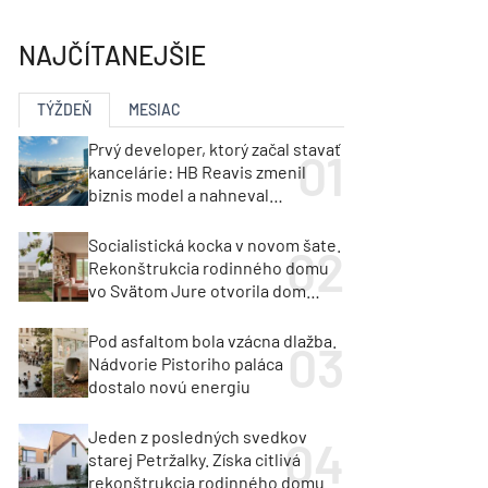
y
Klimatizácia a vetranie
urz Milan Murcka
NAJČÍTANEJŠIE
TÝŽDEŇ
MESIAC
Prvý developer, ktorý začal stavať
kancelárie: HB Reavis zmenil
biznis model a nahneval
investorov
Socialistická kocka v novom šate.
Rekonštrukcia rodinného domu
vo Svätom Jure otvorila dom
krajine aj svetlu
Pod asfaltom bola vzácna dlažba.
Nádvorie Pistoriho paláca
dostalo novú energiu
Jeden z posledných svedkov
starej Petržalky. Získa citlivá
rekonštrukcia rodinného domu