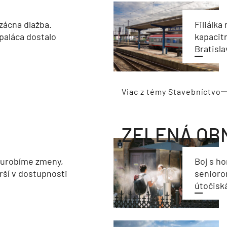
zácna dlažba.
Filiálka 
paláca dostalo
kapacit
Bratisla
Viac z témy Stavebníctvo
ZELENÁ OB
eurobíme zmeny,
Boj s h
rší v dostupnosti
seniorom
útočisk