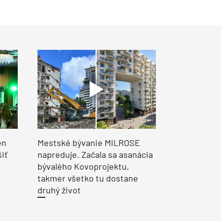
en
Mestské bývanie MILROSE
šiť
napreduje. Začala sa asanácia
bývalého Kovoprojektu,
takmer všetko tu dostane
druhý život