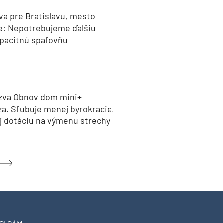
va pre Bratislavu, mesto
e: Nepotrebujeme ďalšiu
pacitnú spaľovňu
zva Obnov dom mini+
za. Sľubuje menej byrokracie,
aj dotáciu na výmenu strechy