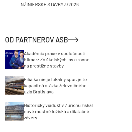
INŽINIERSKE STAVBY 3/2026
ASB
OD PARTNEROV ASB
Akadémia praxe v spoločnosti
Klimak: Zo školských lavíc rovno
na prestížne stavby
Filiálka nie je lokálny spor, je to
kapacitná otázka železničného
uzla Bratislava
Historický viadukt v Zürichu získal
nové mostné ložiská a dilatačné
závery