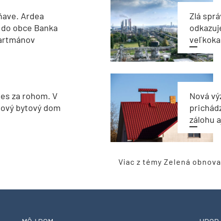
ňave. Ardea
Zlá sprá
 do obce Banka
odkazuj
partmánov
veľkoka
les za rohom. V
Nová vý
nový bytový dom
prichád
zálohu 
Viac z témy Zelená obnova