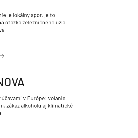
nie je lokálny spor, je to
ná otázka železničného uzla
va
NOVA
orúčavami v Európe: volanie
, zákaz alkoholu aj klimatické
á