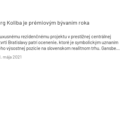
Inžinierske siete
Solárne kolektor
Interiérový dizajn
Bonusy Klubu ASB
Urbanizmus
Manažérsky k
Stavebná technika
rg Koliba je prémiovým bývaním roka
uxusnému rezidenčnému projektu v prestížnej centrálnej
tvrti Bratislavy patrí ocenenie, ktoré je symbolickým uznaním
eho výsostnej pozície na slovenskom realitnom trhu. Gansberg
oliba od ITB Development získal CIJ Awards Slovakia 2020 v
1. mája 2021
ategórii Najlepší prémiový development roka.