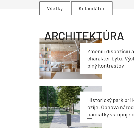
Všetky
Kolaudátor
ARCHITEKTÚRA
Zmenili dispozíciu 
charakter bytu. Výs
plný kontrastov
Historický park pri k
ožije. Obnova národ
pamiatky vstupuje d