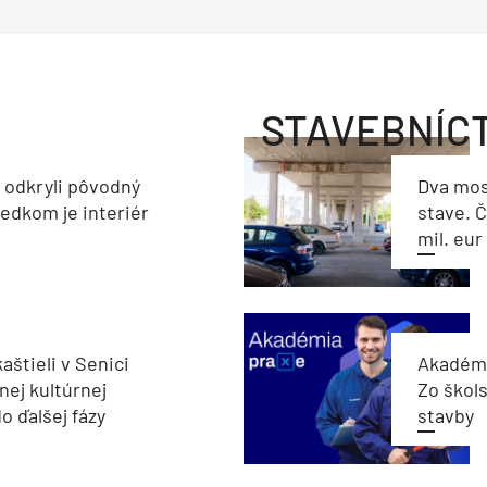
STAVEBNÍC
a odkryli pôvodný
Dva mos
ledkom je interiér
stave. Č
mil. eur
aštieli v Senici
Akadémi
nej kultúrnej
Zo škols
o ďalšej fázy
stavby