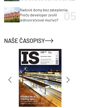
cenu za architektúru?
Radové domy bez zateplenia:
Prečo developer zvolil
jednovrstvové murivo?
NAŠE ČASOPISY