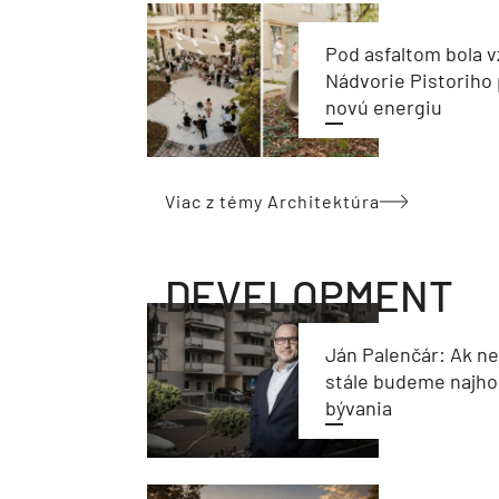
Pod asfaltom bola v
Nádvorie Pistoriho 
novú energiu
Viac z témy Architektúra
DEVELOPMENT
Ján Palenčár: Ak n
stále budeme najho
bývania