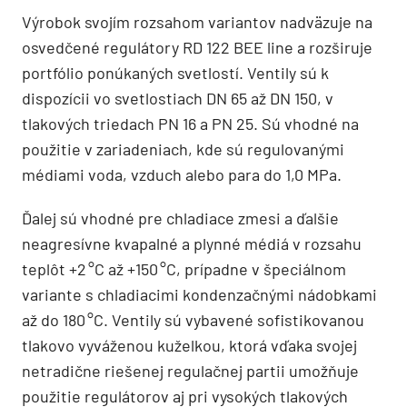
Výrobok svojím rozsahom variantov nadväzuje na
osvedčené regulátory RD 122 BEE line a rozširuje
portfólio ponúkaných svetlostí. Ventily sú k
dispozícii vo svetlostiach DN 65 až DN 150, v
tlakových triedach PN 16 a PN 25. Sú vhodné na
použitie v zariadeniach, kde sú regulovanými
médiami voda, vzduch alebo para do 1,0 MPa.
Ďalej sú vhodné pre chladiace zmesi a ďalšie
neagresívne kvapalné a plynné médiá v rozsahu
teplôt +2 °C až +150 °C, prípadne v špeciálnom
variante s chladiacimi kondenzačnými nádobkami
až do 180 °C. Ventily sú vybavené sofistikovanou
tlakovo vyváženou kuželkou, ktorá vďaka svojej
netradične riešenej regulačnej partii umožňuje
použitie regulátorov aj pri vysokých tlakových