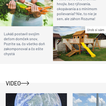
hnojív, bez rýľovania,
okopávania a s minimom
polievania? Nie, to nie je
sen, ale záhon Rozuma!
Urob si sám
Lukáš postavil svojim
deťom domček snov.
Pozrite sa, čo všetko doň
zakomponoval a čo ešte
chystá
VIDEO