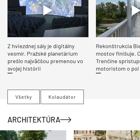
Z hviezdnej sály je digitálny
Rekonštrukcia Bi
vesmír. Pražské planetárium
mostov finišuje. 
prešlo najväčšou premenou vo
Trenčíne sprístup
svojej histórii
motoristom o pol 
Všetky
Kolaudátor
ARCHITEKTÚRA