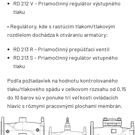
RD 212 V – Priamočinný regulátor výstupného
tlaku
• Regulátory, kde s rastúcim tlakom/tlakovým
rozdielom dochádza k otváraniu armatúry:
RD 213 R – Priamočinný prepúšťací ventil
RD 213 S – Priamočinný regulátor vstupného
tlaku
Podľa požiadaviek na hodnotu kontrolovaného
tlaku/tlakového spádu v celkovom rozsahu od 0,15
do 10 barov sú v ponuke tri veľkosti ovládacích
hlavíc s rôznymi pracovnými plochami membrán.