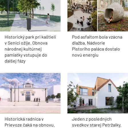
Historický park pri kaštieli
Pod asfaltom bola vzácna
v Senici ožije. Obnova
dlažba. Nádvorie
národnej kultúrnej
Pistoriho paláca dostalo
pamiatky vstupuje do
novú energiu
ďalšej fázy
Historická radnica v
Jeden z posledných
Prievoze čaká na obnovu.
svedkov starej Petržalky.