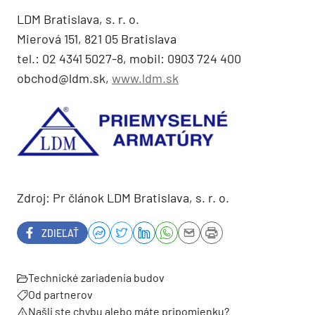
LDM Bratislava, s. r. o.
Mierová 151, 821 05 Bratislava
tel.: 02 4341 5027-8, mobil: 0903 724 400
obchod@ldm.sk,
www.ldm.sk
Zdroj: Pr článok LDM Bratislava, s. r. o.
ZDIEĽAŤ
Technické zariadenia budov
Od partnerov
Našli ste chybu alebo máte pripomienku?