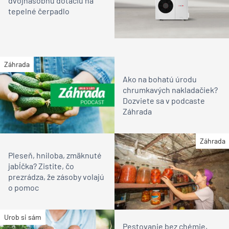
dvojnásobnú dotáciu na
tepelné čerpadlo
Záhrada
Ako na bohatú úrodu
chrumkavých nakladačiek?
Dozviete sa v podcaste
Záhrada
Záhrada
Pleseň, hniloba, zmäknuté
jabĺčka? Zistite, čo
prezrádza, že zásoby volajú
o pomoc
Urob si sám
Pestovanie bez chémie,