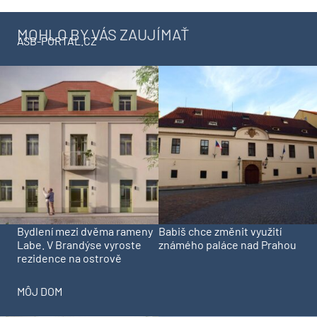
MOHLO BY VÁS ZAUJÍMAŤ
ASB-PORTAL.CZ
Bydlení mezi dvěma rameny
Babiš chce změnit využití
Labe. V Brandýse vyroste
známého paláce nad Prahou
rezidence na ostrově
MÔJ DOM