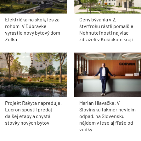
Električka na skok, les za
Ceny bývania v 2.
rohom. V Dúbravke
štvrťroku rástli pomalšie.
vyrastie nový bytový dom
Nehnuteľnosti najviac
Zelka
zdraželi v Košickom kraji
Projekt Rakyta napreduje.
Marián Hlavačka: V
Lucron spustil predaj
Slovinsku takmer nevidím
ďalšej etapy a chystá
odpad, na Slovensku
stovky nových bytov
nájdem v lese aj fľaše od
vodky