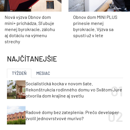
Nová výzva Obnov dom
Obnov dom MINI PLUS
mini+ prichádza. Sľubuje
prinesie menej
menej byrokracie, zálohu
byrokracie. Výzva sa
aj dotáciu na výmenu
spustí už v lete
strechy
NAJČÍTANEJŠIE
TÝŽDEŇ
MESIAC
Socialistická kocka v novom šate.
Rekonštrukcia rodinného domu vo Svätom Jure
otvorila dom krajine aj svetlu
Radové domy bez zateplenia: Prečo developer
zvolil jednovrstvové murivo?