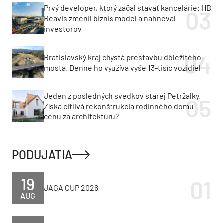
Prvý developer, ktorý začal stavať kancelárie: HB
Reavis zmenil biznis model a nahneval
investorov
Bratislavský kraj chystá prestavbu dôležitého
mosta. Denne ho využíva vyše 13-tisíc vozidiel
Jeden z posledných svedkov starej Petržalky.
Získa citlivá rekonštrukcia rodinného domu
cenu za architektúru?
PODUJATIA
19
JAGA CUP 2026
AUG