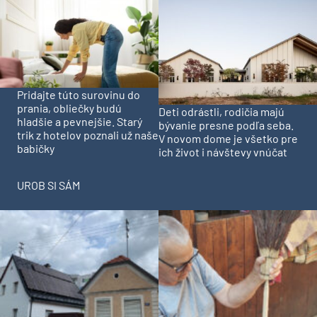
Pridajte túto surovinu do
prania, obliečky budú
Deti odrástli, rodičia majú
hladšie a pevnejšie. Starý
bývanie presne podľa seba.
trik z hotelov poznali už naše
V novom dome je všetko pre
babičky
ich život i návštevy vnúčat
UROB SI SÁM