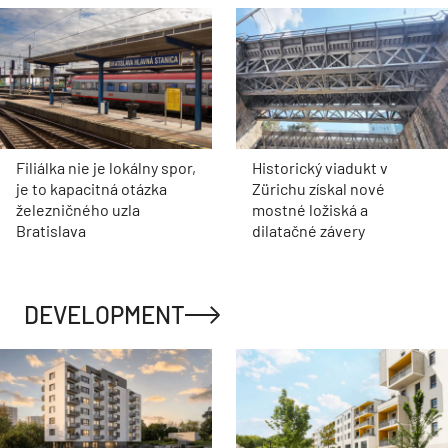
Filiálka nie je lokálny spor,
Historický viadukt v
je to kapacitná otázka
Zürichu získal nové
železničného uzla
mostné ložiská a
Bratislava
dilatačné závery
DEVELOPMENT