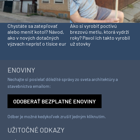
Chystáte sa zatepľovať
Ako si vyrobiť poctivú
alebo meniť kotol? Návod,
brezovú metlu, ktorá vydrží
ako v nových dotačných
roky? Pavol ich takto vyrobil
výzvach neprísť o tisíce eur
už stovky
ENOVINY
Nechajte si posielať dôležité správy zo sveta architektúry a
stavebníctva emailom:
ODOBERAŤ BEZPLATNÉ ENOVINY
Odber je možné kedykoľvek zrušiť jedným kliknutím.
UŽITOČNÉ ODKAZY