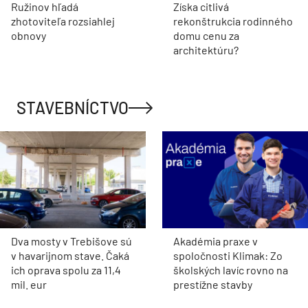
Ružinov hľadá
Získa citlivá
zhotoviteľa rozsiahlej
rekonštrukcia rodinného
obnovy
domu cenu za
architektúru?
STAVEBNÍCTVO
Dva mosty v Trebišove sú
Akadémia praxe v
v havarijnom stave. Čaká
spoločnosti Klimak: Zo
ich oprava spolu za 11,4
školských lavíc rovno na
mil. eur
prestížne stavby