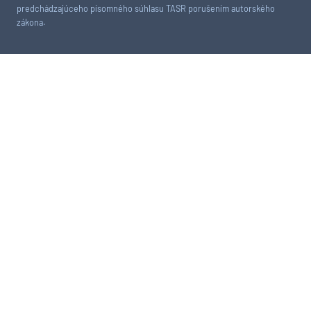
predchádzajúceho písomného súhlasu TASR porušením autorského
zákona.