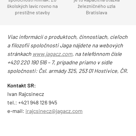
školských lavíc rovno na
železničného uzla
prestížne stavby
Bratislava
Viac informácií o produktoch, činnostiach, cieľoch
a filozofii spoločnosti Jaga nájdete na webových
stránkach
www.jagacz.com
, na telefónnom čísle
+420 220 190 516 – 7, prípadne priamo v sídle
spoločnosti: Čsl. armády 325, 253 01 Hostivice, ČR.
Kontakt SR:
Ivan Rajcsinecz
tel.: +421 948 126 945
e-mail:
irajcsinecz@jagacz.com