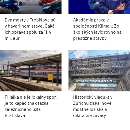
Dva mosty v Trebišove sú
Akadémia praxe v
v havarijnom stave. Čaká
spoločnosti Klimak: Zo
ich oprava spolu za 11,4
školských lavíc rovno na
mil. eur
prestížne stavby
Filiálka nie je lokálny spor,
Historický viadukt v
je to kapacitná otázka
Zürichu získal nové
železničného uzla
mostné ložiská a
Bratislava
dilatačné závery