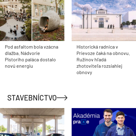
Pod asfaltom bola vzácna
Historická radnica v
dlažba. Nádvorie
Prievoze čaká na obnovu.
Pistoriho paláca dostalo
Ružinov hľadá
novú energiu
zhotoviteľa rozsiahlej
obnovy
STAVEBNÍCTVO