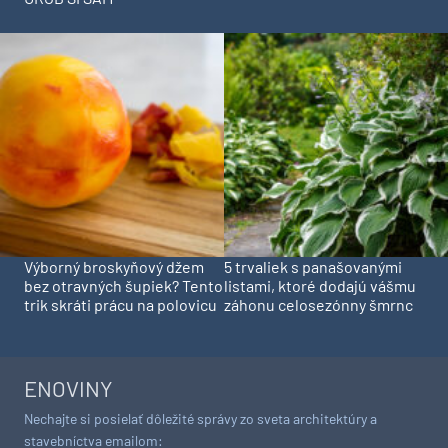
Výborný broskyňový džem
5 trvaliek s panašovanými
bez otravných šupiek? Tento
listami, ktoré dodajú vášmu
trik skráti prácu na polovicu
záhonu celosezónny šmrnc
ENOVINY
Nechajte si posielať dôležité správy zo sveta architektúry a
stavebníctva emailom: