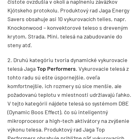
čistote ovzdušia v okolí a naplneniu záväzkov
Kjótskeho protokolu. Produktový rad Jaga Energy
Savers obsahuje asi 10 vykurovacích telies, napr.
Knockonwood – konvektorové teleso s dreveným
krytom, Strada, Mini, telesá na zabudovanie do
steny atď.
2. Druhú kategóriu tvoria dynamické vykurovacie
telesá Jaga
Top Performers
. Vykurovacie telesá z
tohto radu sú ešte úspornejšie, oveľa
komfortnejšie, ich rozmery sú síce menšie, ale
požadovanú teplotu v miestnosti udržiavajú ľahko.
V tejto kategórii nájdete telesá so systémom DBE
(Dynamic Boos Effect), čo sú inteligentný
mikroprocesor a high-tech aktivátory na zvýšenie
výkonu telesa. Produktový rad Jaga Top
Performers obsahuje približne päť vykurovacích