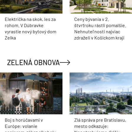
Električka na skok, les za
Ceny bývania v 2.
rohom. V Dúbravke
štvrťroku rástli pomalšie.
vyrastie nový bytový dom
Nehnuteľnosti najviac
Zelka
zdraželi v Košickom kraji
ZELENÁ OBNOVA
Boj s horúčavami v
Zlá správa pre Bratislavu,
Európe: volanie
mesto odkazuje: