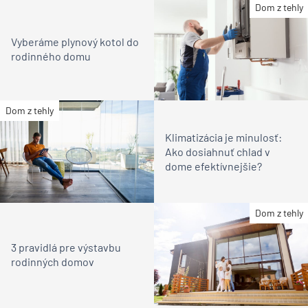
Dom z tehly
Vyberáme plynový kotol do
rodinného domu
Dom z tehly
Klimatizácia je minulosť:
Ako dosiahnuť chlad v
dome efektívnejšie?
Dom z tehly
3 pravidlá pre výstavbu
rodinných domov