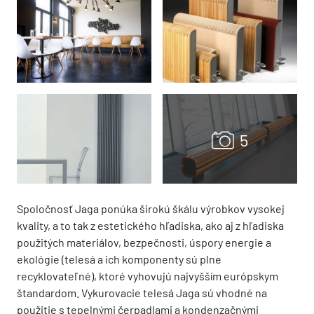
Spoločnosť Jaga ponúka širokú škálu výrobkov vysokej
kvality, a to tak z estetického hľadiska, ako aj z hľadiska
použitých materiálov, bezpečnosti, úspory energie a
ekológie (telesá a ich komponenty sú plne
recyklovateľné), ktoré vyhovujú najvyšším európskym
štandardom. Vykurovacie telesá Jaga sú vhodné na
použitie s tepelnými čerpadlami a kondenzačnými