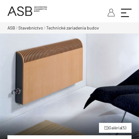
ASB
Stavebníctvo
Technické zariadenia budov
Galéria
(5)