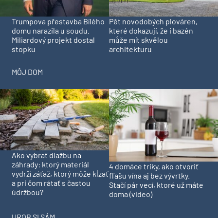
Trumpova přestavba Bílého
Pět novodobých plováren,
domu narazila u soudu.
které dokazují, že i bazén
Miliardový projekt dostal
může mít skvělou
stopku
architekturu
MÔJ DOM
Ako vybrať dlažbu na
záhrady: ktorý materiál
4 domáce triky, ako otvoriť
vydrží záťaž, ktorý môže kĺzať
fľašu vína aj bez vývrtky.
a pri čom rátať s častou
Stačí pár vecí, ktoré už máte
údržbou?
doma (video)
UROB SI SÁM