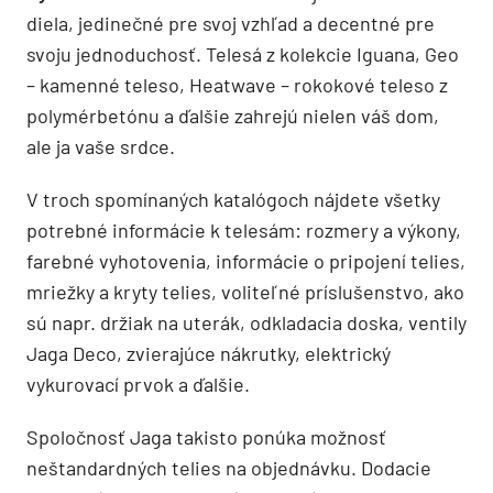
diela, jedinečné pre svoj vzhľad a decentné pre
svoju jednoduchosť. Telesá z kolekcie Iguana, Geo
– kamenné teleso, Heatwave – rokokové teleso z
polymérbetónu a ďalšie zahrejú nielen váš dom,
ale ja vaše srdce.
V troch spomínaných katalógoch nájdete všetky
potrebné informácie k telesám: rozmery a výkony,
farebné vyhotovenia, informácie o pripojení telies,
mriežky a kryty telies, voliteľné príslušenstvo, ako
sú napr. držiak na uterák, odkladacia doska, ventily
Jaga Deco, zvierajúce nákrutky, elektrický
vykurovací prvok a ďalšie.
Spoločnosť Jaga takisto ponúka možnosť
neštandardných telies na objednávku. Dodacie