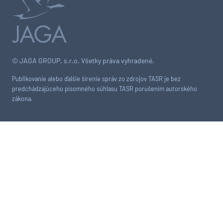
© JAGA GROUP, s.r.o. Všetky práva vyhradené.
Publikovanie alebo ďalšie šírenie správ zo zdrojov TASR je bez
predchádzajúceho písomného súhlasu TASR porušením autorského
zákona.