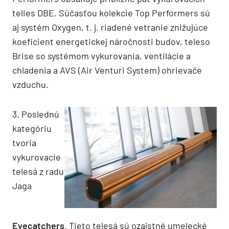
telies DBE. Súčasťou kolekcie Top Performers sú
aj systém Oxygen, t. j. riadené vetranie znižujúce
koeficient energetickej náročnosti budov, teleso
Brise so systémom vykurovania, ventilácie a
chladenia a AVS (Air Venturi System) ohrievače
vzduchu.
3. Poslednú
kategóriu
tvoria
vykurovacie
telesá z radu
Jaga
Eyecatchers
. Tieto telesá sú ozajstné umelecké