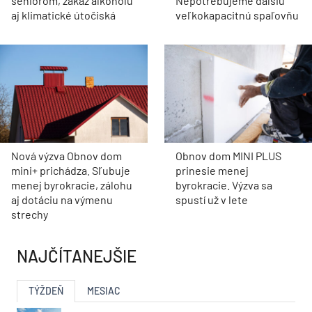
seniorom, zákaz alkoholu
Nepotrebujeme ďalšiu
aj klimatické útočiská
veľkokapacitnú spaľovňu
Nová výzva Obnov dom
Obnov dom MINI PLUS
mini+ prichádza. Sľubuje
prinesie menej
menej byrokracie, zálohu
byrokracie. Výzva sa
aj dotáciu na výmenu
spustí už v lete
strechy
NAJČÍTANEJŠIE
TÝŽDEŇ
MESIAC