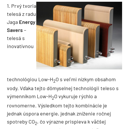
1. Prvý tvoria
telesá z radu
Jaga
Energy
Savers
–
telesá s
inovatívnou
technológiou Low-H
O s veľmi nízkym obsahom
2
vody. Vďaka tejto dômyselnej technológii teleso s
výmenníkom Low-H
O vykuruje rýchlo a
2
rovnomerne. Výsledkom tejto kombinácie je
jednak úspora energie, jednak zníženie ročnej
spotreby CO
, čo výrazne prispieva k väčšej
2