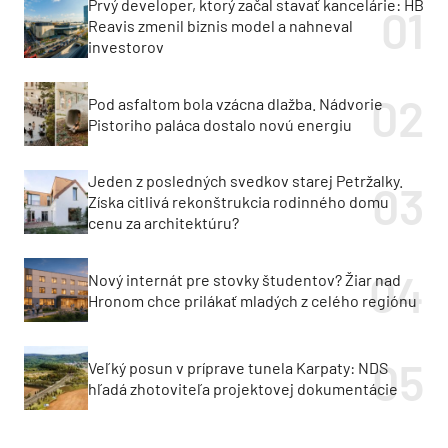
Prvý developer, ktorý začal stavať kancelárie: HB
Reavis zmenil biznis model a nahneval
investorov
Pod asfaltom bola vzácna dlažba. Nádvorie
Pistoriho paláca dostalo novú energiu
Jeden z posledných svedkov starej Petržalky.
Získa citlivá rekonštrukcia rodinného domu
cenu za architektúru?
Nový internát pre stovky študentov? Žiar nad
Hronom chce prilákať mladých z celého regiónu
Veľký posun v príprave tunela Karpaty: NDS
hľadá zhotoviteľa projektovej dokumentácie