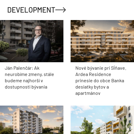
DEVELOPMENT
Ján Palenčár: Ak
Nové bývanie pri Sĺňave.
neurobíme zmeny, stále
Ardea Residence
budeme najhorší v
prinesie do obce Banka
dostupnosti bývania
desiatky bytov a
apartmánov