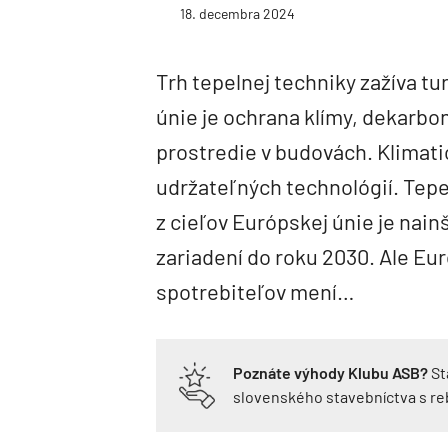
18. decembra 2024
Trh tepelnej techniky zažíva t
únie je ochrana klímy, dekarbo
prostredie v budovách. Klimatic
udržateľných technológií. Tepe
z cieľov Európskej únie je nain
zariadení do roku 2030. Ale Eu
spotrebiteľov mení…
Poznáte výhody Klubu ASB?
St
slovenského stavebníctva s r