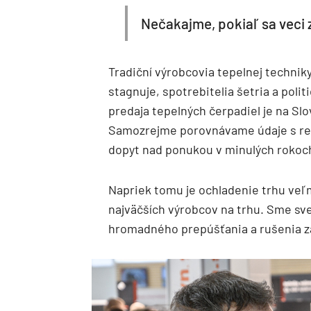
Nečakajme, pokiaľ sa veci
Tradiční výrobcovia tepelnej technik
stagnuje, spotrebitelia šetria a politi
predaja tepelných čerpadiel je na Sl
Samozrejme porovnávame údaje s rek
dopyt nad ponukou v minulých rokoc
Napriek tomu je ochladenie trhu veľm
najväčších výrobcov na trhu. Sme sv
hromadného prepúšťania a rušenia z