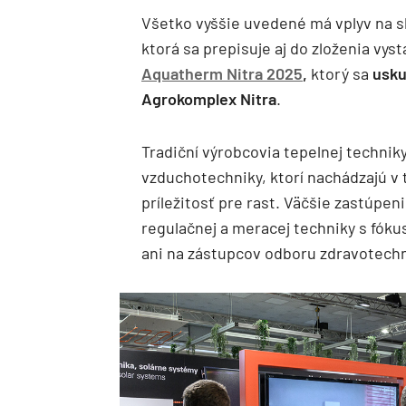
Všetko vyššie uvedené má vplyv na s
ktorá sa prepisuje aj do zloženia vy
Aquatherm Nitra 2025
,
ktorý sa
usku
Agrokomplex Nitra
.
Tradiční výrobcovia tepelnej technik
vzduchotechniky, ktorí nachádzajú v
príležitosť pre rast. Väčšie zastúpe
regulačnej a meracej techniky s fók
ani na zástupcov odboru zdravotechn