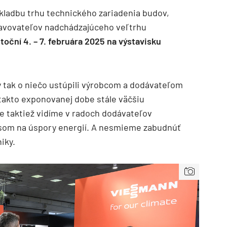
kladbu trhu technického zariadenia budov,
stavovateľov nadchádzajúceho veľtrhu
toční 4. – 7. februára 2025 na výstavisku
y tak o niečo ustúpili výrobcom a dodávateľom
 takto exponovanej dobe stále väčšiu
nie taktiež vidíme v radoch dodávateľov
usom na úspory energií. A nesmieme zabudnúť
iky.