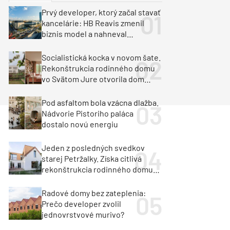
y
Klimatizácia a vetranie
Prvý developer, ktorý začal stavať
urz Milan Murcka
kancelárie: HB Reavis zmenil
biznis model a nahneval
investorov
Socialistická kocka v novom šate.
Rekonštrukcia rodinného domu
vo Svätom Jure otvorila dom
krajine aj svetlu
Pod asfaltom bola vzácna dlažba.
Nádvorie Pistoriho paláca
dostalo novú energiu
Jeden z posledných svedkov
starej Petržalky. Získa citlivá
rekonštrukcia rodinného domu
cenu za architektúru?
Radové domy bez zateplenia:
Prečo developer zvolil
jednovrstvové murivo?