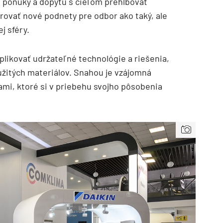
u ponuky a dopytu s cieľom prehlbovať
rovať nové podnety pre odbor ako taký, ale
j sféry.
likovať udržateľné technológie a riešenia,
užitých materiálov. Snahou je vzájomná
mi, ktoré si v priebehu svojho pôsobenia