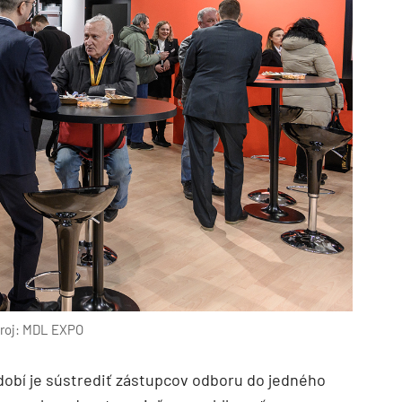
roj: MDL EXPO
obí je sústrediť zástupcov odboru do jedného