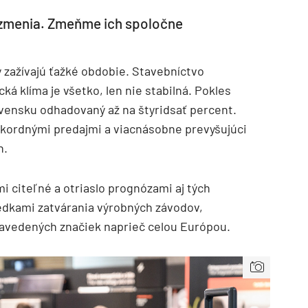
 zmenia. Zmeňme ich spoločne
y zažívajú ťažké obdobie. Stavebníctvo
cká klíma je všetko, len nie stabilná. Pokles
ovensku odhadovaný až na štyridsať percent.
ordnými predajmi a viacnásobne prevyšujúci
h.
TZB HAUSTECHNIK 3/2026
i citeľné a otriaslo prognózami aj tých
edkami zatvárania výrobných závodov,
avedených značiek naprieč celou Európou.