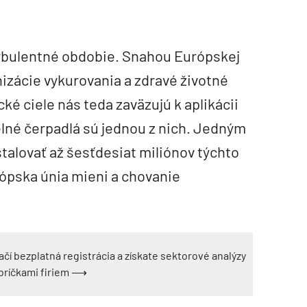
urbulentné obdobie. Snahou Európskej
nizácie vykurovania a zdravé životné
ké ciele nás teda zaväzujú k aplikácii
lné čerpadlá sú jednou z nich. Jedným
štalovať až šesťdesiat miliónov týchto
rópska únia mieni a chovanie
ačí bezplatná registrácia a získate sektorové analýzy
ebríčkami firiem ⟶