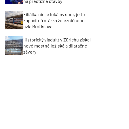
na prestížne stavby
Filiálka nie je lokálny spor, je to
kapacitná otázka železničného
uzla Bratislava
Historický viadukt v Zürichu získal
nové mostné ložiská a dilatačné
závery