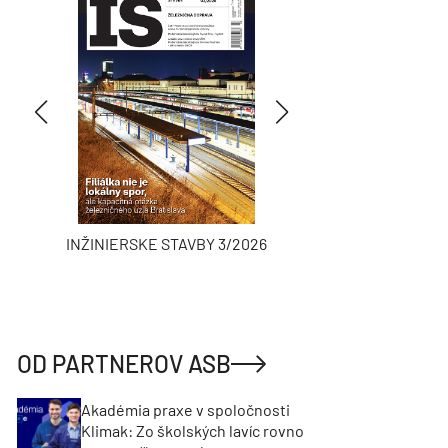
INŽINIERSKE STAVBY 3/2026
ASB
OD PARTNEROV ASB
Akadémia praxe v spoločnosti
Klimak: Zo školských lavíc rovno