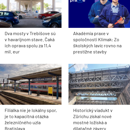
Dva mosty v Trebišove sú
Akadémia praxe v
v havarijnom stave. Čaká
spoločnosti Klimak: Zo
ich oprava spolu za 11,4
školských lavíc rovno na
mil. eur
prestížne stavby
Filiálka nie je lokálny spor,
Historický viadukt v
je to kapacitná otázka
Zürichu získal nové
železničného uzla
mostné ložiská a
Bratislava
dilatačné závery