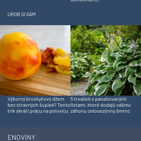
UROB SI SÁM
Výborný broskyňový džem
5 trvaliek s panašovanými
bez otravných šupiek? Tento
listami, ktoré dodajú vášmu
trik skráti prácu na polovicu
záhonu celosezónny šmrnc
ENOVINY