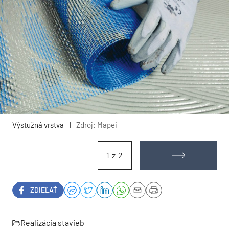
Výstužná vrstva
|
Zdroj: Mapei
1 z 2
ZDIEĽAŤ
Realizácia stavieb