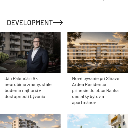
DEVELOPMENT
Ján Palenčár: Ak
Nové bývanie pri Sĺňave.
neurobíme zmeny, stále
Ardea Residence
budeme najhorší v
prinesie do obce Banka
dostupnosti bývania
desiatky bytov a
apartmánov