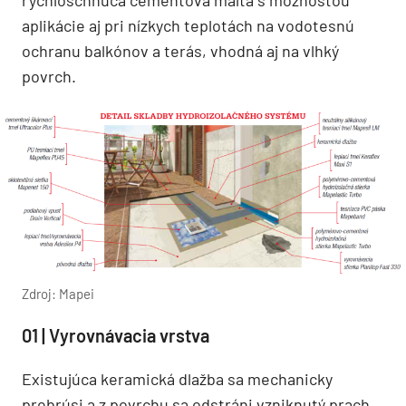
rýchloschnúca cementová malta s možnosťou
aplikácie aj pri nízkych teplotách na vodotesnú
ochranu balkónov a terás, vhodná aj na vlhký
povrch.
Zdroj: Mapei
01 | Vyrovnávacia vrstva
Existujúca keramická dlažba sa mechanicky
prebrúsi a z povrchu sa odstráni vzniknutý prach.