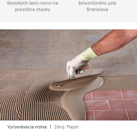
školských lavíc rovno na
železničného uzla
prestížne stavby
Bratislava
Vyrovnávacia vrstva
|
Zdroj: Mapei