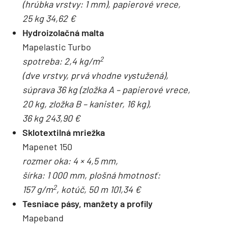
(hrúbka vrstvy: 1 mm), papierové vrece,
25 kg 34,62 €
Hydroizolačná malta
Mapelastic Turbo
2
spotreba: 2,4 kg/m
(dve vrstvy, prvá vhodne vystužená),
súprava 36 kg (zložka A – papierové vrece,
20 kg, zložka B – kanister, 16 kg),
36 kg 243,90 €
Sklotextilná mriežka
Mapenet 150
rozmer oka: 4 × 4,5 mm,
šírka: 1 000 mm, plošná hmotnosť:
2
157 g/m
, kotúč, 50 m 101,34 €
Tesniace pásy, manžety a profily
Mapeband