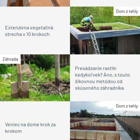
Dom z tehly
Extenzívna vegetačná
strecha v 10 krokoch
Záhrada
Presádzanie rastlín
kedykoľvek? Áno, s touto
šikovnou metódou od
skúseného záhradníka
Dom z tehly
Veniec na dome krok za
krokom