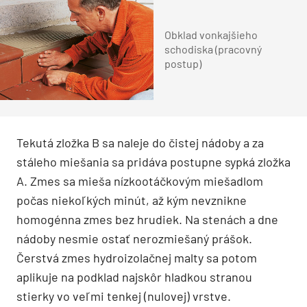
Obklad vonkajšieho
schodiska (pracovný
postup)
Tekutá zložka B sa naleje do čistej nádoby a za
stáleho miešania sa pridáva postupne sypká zložka
A. Zmes sa mieša nízkootáčkovým miešadlom
počas niekoľkých minút, až kým nevznikne
homogénna zmes bez hrudiek. Na stenách a dne
nádoby nesmie ostať nerozmiešaný prášok.
Čerstvá zmes hydroizolačnej malty sa potom
aplikuje na podklad najskôr hladkou stranou
stierky vo veľmi tenkej (nulovej) vrstve.