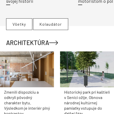
svojej histórii
motoristom o pol 
Všetky
Kolaudátor
ARCHITEKTÚRA
Zmenili dispozíciu a
Historický park pri kaštieli
odkryli pôvodný
v Senici ožije. Obnova
charakter bytu.
národnej kultúrnej
Výsledkom je interiér plný
pamiatky vstupuje do
kontrastov
ďalšej fázy