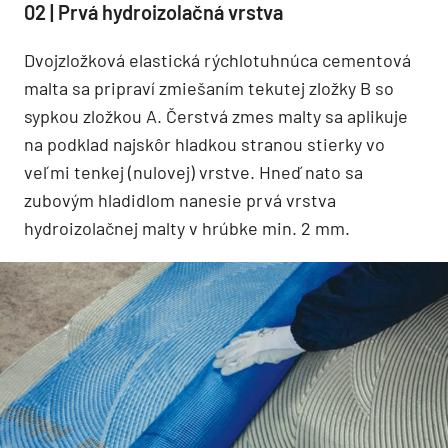
02 | Prvá hydroizolačná vrstva
Dvojzložková elastická rýchlotuhnúca cementová
malta sa pripraví zmiešaním tekutej zložky B so
sypkou zložkou A. Čerstvá zmes malty sa aplikuje
na podklad najskôr hladkou stranou stierky vo
veľmi tenkej (nulovej) vrstve. Hneď nato sa
zubovým hladidlom nanesie prvá vrstva
hydroizolačnej malty v hrúbke min. 2 mm.