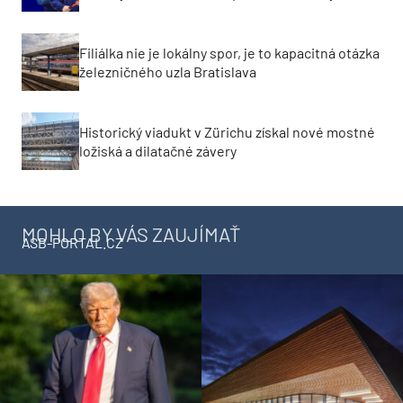
Filiálka nie je lokálny spor, je to kapacitná otázka
železničného uzla Bratislava
Historický viadukt v Zürichu získal nové mostné
ložiská a dilatačné závery
MOHLO BY VÁS ZAUJÍMAŤ
ASB-PORTAL.CZ