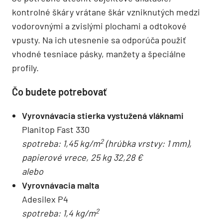
kontrolné škáry vrátane škár vzniknutých medzi
vodorovnými a zvislými plochami a odtokové
vpusty. Na ich utesnenie sa odporúča použiť
vhodné tesniace pásky, manžety a špeciálne
profily.
Čo budete potrebovať
Vyrovnávacia stierka vystužená vláknami
Planitop Fast 330
2
spotreba: 1,45 kg/m
(hrúbka vrstvy: 1 mm),
papierové vrece, 25 kg 32,28 €
alebo
Vyrovnávacia malta
Adesilex P4
2
spotreba: 1,4 kg/m