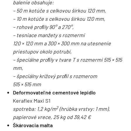
balenie obsahuje:
– 50 m kotúče s celkovou šírkou 120 mm,
– 10 m kotúče s celkovou šírkou 120 mm,
– rohové proﬁly 90° a 270°,
– tesniace manžety s rozmermi
120 × 120 mm a 300 × 300 mm na utesnenie
priestupov okolo potrubí,
– špeciálne proﬁly v tvare T s rozmermi 515 × 515
mm,
– špeciálny krížový proﬁl s rozmerom
515 × 515 mm
Deformovateľné cementové lepidlo
Keraflex Maxi S1
2
spotreba: 1,2 kg/m
(hrúbka vrstvy: 1 mm),
papierové vrece, 25 kg od 39,42 €
Škárovacia malta