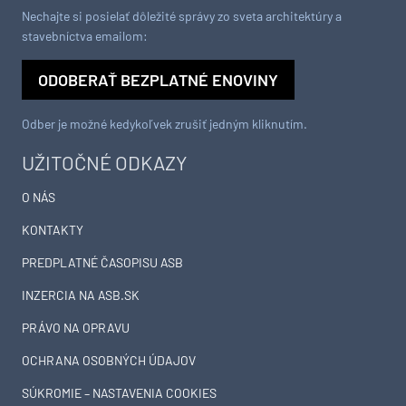
Nechajte si posielať dôležité správy zo sveta architektúry a
stavebníctva emailom:
ODOBERAŤ BEZPLATNÉ ENOVINY
Odber je možné kedykoľvek zrušiť jedným kliknutím.
UŽITOČNÉ ODKAZY
O NÁS
KONTAKTY
PREDPLATNÉ ČASOPISU ASB
INZERCIA NA ASB.SK
PRÁVO NA OPRAVU
OCHRANA OSOBNÝCH ÚDAJOV
SÚKROMIE – NASTAVENIA COOKIES