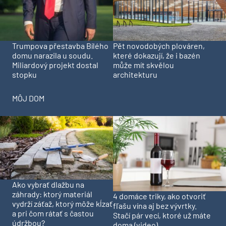
Trumpova přestavba Bílého
Pět novodobých plováren,
domu narazila u soudu.
které dokazují, že i bazén
Miliardový projekt dostal
může mít skvělou
stopku
architekturu
MÔJ DOM
Ako vybrať dlažbu na
záhrady: ktorý materiál
4 domáce triky, ako otvoriť
vydrží záťaž, ktorý môže kĺzať
fľašu vína aj bez vývrtky.
a pri čom rátať s častou
Stačí pár vecí, ktoré už máte
údržbou?
doma (video)