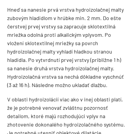
Hneď sa nanesie prvá vrstva hydroizolačnej malty
zubovým hladidlom v hrúbke min. 2 mm. Do ešte
čerstvej prvej vrstvy sa zapracuje sklotextilná
mriežka odolná proti alkalickým vplyvom. Po
vložení sklotextilnej mriežky sa povrch
hydroizolačnej malty vyhladí hladkou stranou
hladidla. Po vytvrdnutí prvej vrstvy (približne 1 h)
sa nanesie druhá vrstva hydroizolačnej malty.
Hydroizolačná vrstva sa nechá dôkladne vyschnúť
(3 až 16 h). Následne možno ukladať dlažbu.
V oblasti hydroizolácií viac ako v inej oblasti platí,
že je potrebné venovať zvláštnu pozornosť
detailom, ktoré majú rozhodujúci vplyv na
zhotovenie dokonalého hydroizolačného systému.
Je potrebné utesniť objektové dilatácie,