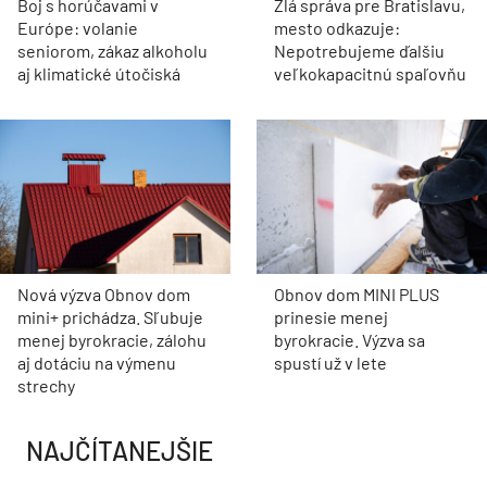
Boj s horúčavami v
Zlá správa pre Bratislavu,
Európe: volanie
mesto odkazuje:
seniorom, zákaz alkoholu
Nepotrebujeme ďalšiu
aj klimatické útočiská
veľkokapacitnú spaľovňu
Nová výzva Obnov dom
Obnov dom MINI PLUS
mini+ prichádza. Sľubuje
prinesie menej
menej byrokracie, zálohu
byrokracie. Výzva sa
aj dotáciu na výmenu
spustí už v lete
strechy
NAJČÍTANEJŠIE