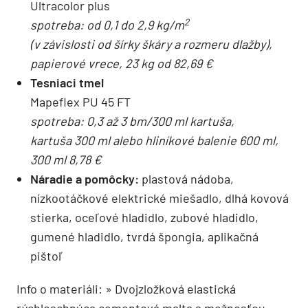
Ultracolor plus
2
spotreba: od 0,1 do 2,9 kg/m
(v závislosti od šírky škáry a rozmeru dlažby),
papierové vrece, 23 kg od 82,69 €
Tesniaci tmel
Mapeflex PU 45 FT
spotreba: 0,3 až 3 bm/300 ml kartuša,
kartuša 300 ml alebo hliníkové balenie 600 ml,
300 ml 8,78 €
Náradie a pomôcky:
plastová nádoba,
nízkootáčkové elektrické miešadlo, dlhá kovová
stierka, oceľové hladidlo, zubové hladidlo,
gumené hladidlo, tvrdá špongia, aplikačná
pištoľ
Info o materiáli: » Dvojzložková elastická