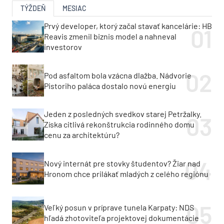
TÝŽDEŇ
MESIAC
Prvý developer, ktorý začal stavať kancelárie: HB
Reavis zmenil biznis model a nahneval
investorov
Pod asfaltom bola vzácna dlažba. Nádvorie
Pistoriho paláca dostalo novú energiu
Jeden z posledných svedkov starej Petržalky.
Získa citlivá rekonštrukcia rodinného domu
cenu za architektúru?
Nový internát pre stovky študentov? Žiar nad
Hronom chce prilákať mladých z celého regiónu
Veľký posun v príprave tunela Karpaty: NDS
hľadá zhotoviteľa projektovej dokumentácie