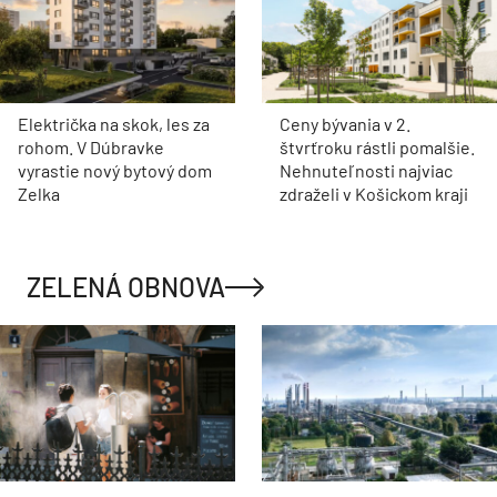
Električka na skok, les za
Ceny bývania v 2.
rohom. V Dúbravke
štvrťroku rástli pomalšie.
vyrastie nový bytový dom
Nehnuteľnosti najviac
Zelka
zdraželi v Košickom kraji
ZELENÁ OBNOVA