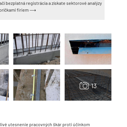
ačí bezplatná registrácia a získate sektorové analýzy
ebríčkami firiem ⟶
TZB HAUSTECHNIK 3/2026
ivé utesnenie pracovných škár proti účinkom