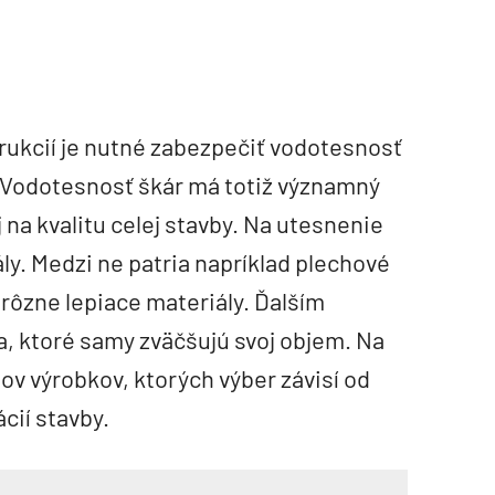
trukcií je nutné zabezpečiť vodotesnosť
. Vodotesnosť škár má totiž významný
j na kvalitu celej stavby. Na utesnenie
ly. Medzi ne patria napríklad plechové
 rôzne lepiace materiály. Ďalším
, ktoré samy zväčšujú svoj objem. Na
pov výrobkov, ktorých výber závisí od
cií stavby.