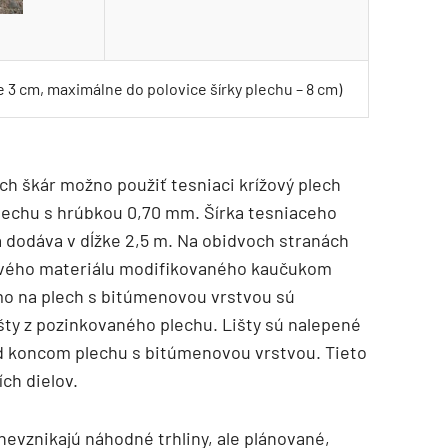
 3 cm, maximálne do polovice šírky plechu – 8 cm)
ch škár možno použiť tesniaci krížový plech
plechu s hrúbkou 0,70 mm. Šírka tesniaceho
a dodáva v dĺžke 2,5 m. Na obidvoch stranách
ového materiálu modifikovaného kaučukom
mo na plech s bitúmenovou vrstvou sú
šty z pozinkovaného plechu. Lišty sú nalepené
ed koncom plechu s bitúmenovou vrstvou. Tieto
ích dielov.
nevznikajú náhodné trhliny, ale plánované,