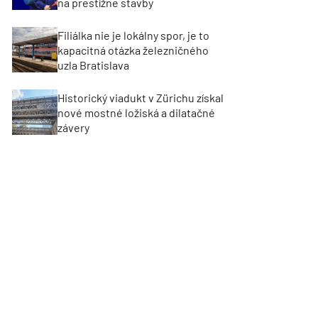
na prestížne stavby
Filiálka nie je lokálny spor, je to
kapacitná otázka železničného
uzla Bratislava
Historický viadukt v Zürichu získal
nové mostné ložiská a dilatačné
závery