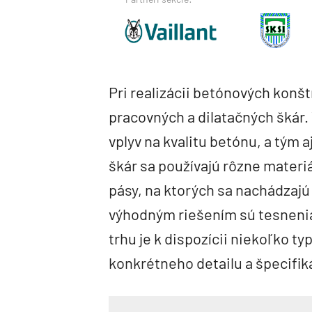
Pri realizácii betónových konš
pracovných a dilatačných škár
vplyv na kvalitu betónu, a tým a
škár sa používajú rôzne materiá
pásy, na ktorých sa nachádzajú
výhodným riešením sú tesnenia
trhu je k dispozícii niekoľko ty
konkrétneho detailu a špecifiká