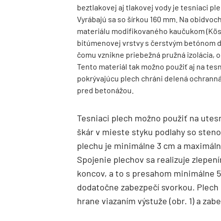
beztlakovej aj tlakovej vody je tesniaci pl
Vyrábajú sa so šírkou 160 mm. Na obidvo
materiálu modifikovaného kaučukom (Köst
bitúmenovej vrstvy s čerstvým betónom d
čomu vznikne priebežná pružná izolácia,
Tento materiál tak možno použiť aj na tes
pokrývajúcu plech chráni delená ochranná
pred betonážou.
Tesniaci plech možno použiť na utesn
škár v mieste styku podlahy so sten
plechu je minimálne 3 cm a maximálne 
Spojenie plechov sa realizuje zlepe
koncov, a to s presahom minimálne 5 
dodatočne zabezpečí svorkou. Plech 
hrane viazaním výstuže (obr. 1) a zab