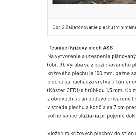
Obr. 2 Zabetónovanie plechu (minimálne
Tesniaci krížový plech ASS
Na vytvorenie a utesnenie plánovaný
(obr. 3). Vyrába sa z pozinkovaného 
krížového plechu je 160 mm, bežne s
plechu sa nachádza vrstva bitúmen
(Köster CFR1) s hrúbkou 1,5 mm. Kol
z obidvoch strán bodovo privarené li
v strede plechu a končia sa 7 cm pr
voľné konce slúžia na pripojenie ďalš
Vložením krížových plechov do stien 