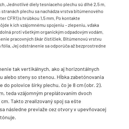
ech. Jednotlivé diely tesniaceho plechu sú dlhé 2,5 m.
ch stranách plechu sa nachádza vrstva bitúmenového
er CFR1) s hrúbkou 1,5 mm. Po kontakte
ôjde k ich vzájomnému spojeniu – zlepeniu, vďaka
 odolná proti všetkým organickým odpadovým vodám.
nenie pracovných škár čističiek. Bitúmenovú vrstvu
 fólia. Jej odstránenie sa odporúča až bezprostredne
enie tak vertikálnych, ako aj horizontálnych
ou alebo steny so stenou. Hĺbka zabetónovania
do polovice šírky plechu, čo je 8 cm (obr. 2).
ním, teda vzájomným preplátovaním dvoch
cm. Takto zrealizovaný spoj sa ešte
sa následne previaže cez otvory v upevňovacej
etónuje.